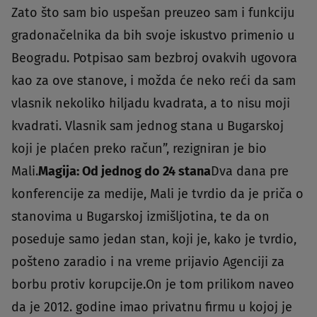
Zato što sam bio uspešan preuzeo sam i funkciju
gradonačelnika da bih svoje iskustvo primenio u
Beogradu. Potpisao sam bezbroj ovakvih ugovora
kao za ove stanove, i možda će neko reći da sam
vlasnik nekoliko hiljadu kvadrata, a to nisu moji
kvadrati. Vlasnik sam jednog stana u Bugarskoj
koji je plaćen preko račun”, rezigniran je bio
Mali.
Magija: Od jednog do 24 stana
Dva dana pre
konferencije za medije, Mali je tvrdio da je priča o
stanovima u Bugarskoj izmišljotina, te da on
poseduje samo jedan stan, koji je, kako je tvrdio,
pošteno zaradio i na vreme prijavio Agenciji za
borbu protiv korupcije.On je tom prilikom naveo
da je 2012. godine imao privatnu firmu u kojoj je