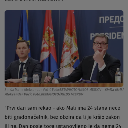
Siniša Mali i Aleksandar Vučić Foto:BETAPHOTO/MILOS MISKOV
|
Siniša Mali i
Aleksandar Vučić Foto:BETAPHOTO/MILOS MISKOV
"Prvi dan sam rekao - ako Mali ima 24 stana neće
biti gradonačelnik, bez obzira da li je kršio zakon
ili ne. Dan posle toga ustanovljeno je da nema 24