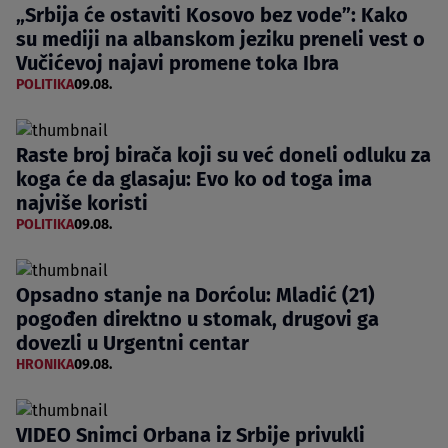
„Srbija će ostaviti Kosovo bez vode”: Kako
su mediji na albanskom jeziku preneli vest o
Vučićevoj najavi promene toka Ibra
POLITIKA
09.08.
Raste broj birača koji su već doneli odluku za
koga će da glasaju: Evo ko od toga ima
najviše koristi
POLITIKA
09.08.
Opsadno stanje na Dorćolu: Mladić (21)
pogođen direktno u stomak, drugovi ga
dovezli u Urgentni centar
HRONIKA
09.08.
VIDEO Snimci Orbana iz Srbije privukli