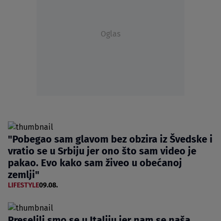
Oglas
"Pobegao sam glavom bez obzira iz Švedske i
vratio se u Srbiju jer ono što sam video je
pakao. Evo kako sam živeo u obećanoj
zemlji"
LIFESTYLE
09.08.
Preselili smo se u Italiju jer nam se naša