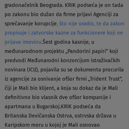
gradonačelnik Beograda. KRIK podseća je on tada
po zakonu bio dužan da firme prijavi Agenciji za
sprečavanje korupcije
, što nije uradio, te da zakon
propisuje i zatvorske kazne za funkcionere koji ne
prijave imovinu.
Šest godina kasnije, u
međunarodnom projektu „Pandorini papiri“ koji
predvodi Međunarodni konzorcijum istraživačkih
novinara (ICIJ), pojavila su se dokumenta procurila
iz agencije za osnivanje ofšor firmi „Trident Trust“,
čiji je Mali bio klijent, a koja su dokaz da je Mali
definitivno bio vlasnik dve ofšor kompanije i
apartmana u Bugarskoj.KRIK podseća da
Britanska Devičanska Ostrva, ostrvska država u
Karipskom moru u kojoj je Mali osnovao