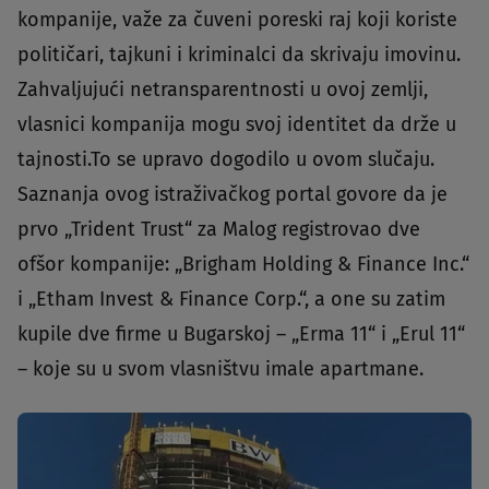
kompanije, važe za čuveni poreski raj koji koriste
političari, tajkuni i kriminalci da skrivaju imovinu.
Zahvaljujući netransparentnosti u ovoj zemlji,
vlasnici kompanija mogu svoj identitet da drže u
tajnosti.To se upravo dogodilo u ovom slučaju.
Saznanja ovog istraživačkog portal govore da je
prvo „Trident Trust“ za Malog registrovao dve
ofšor kompanije: „Brigham Holding & Finance Inc.“
i „Etham Invest & Finance Corp.“, a one su zatim
kupile dve firme u Bugarskoj – „Erma 11“ i „Erul 11“
– koje su u svom vlasništvu imale apartmane.