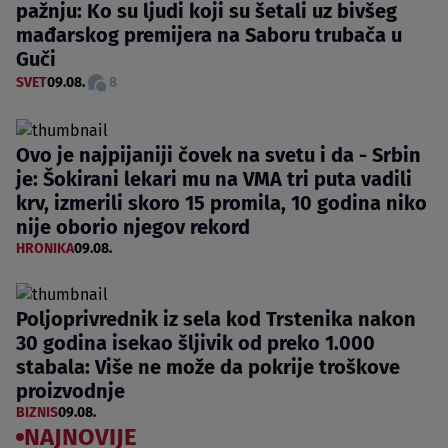
pažnju: Ko su ljudi koji su šetali uz bivšeg
mađarskog premijera na Saboru trubača u
Guči
SVET
09.08.
8
Ovo je najpijaniji čovek na svetu i da - Srbin
je: Šokirani lekari mu na VMA tri puta vadili
krv, izmerili skoro 15 promila, 10 godina niko
nije oborio njegov rekord
HRONIKA
09.08.
Poljoprivrednik iz sela kod Trstenika nakon
30 godina isekao šljivik od preko 1.000
stabala: Više ne može da pokrije troškove
proizvodnje
BIZNIS
09.08.
NAJNOVIJE