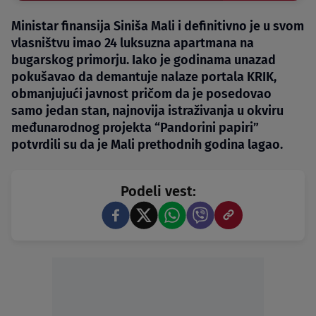
Ministar finansija Siniša Mali i definitivno je u svom
vlasništvu imao 24 luksuzna apartmana na
bugarskog primorju. Iako je godinama unazad
pokušavao da demantuje nalaze portala KRIK,
obmanjujući javnost pričom da je posedovao
samo jedan stan, najnovija istraživanja u okviru
međunarodnog projekta “Pandorini papiri”
potvrdili su da je Mali prethodnih godina lagao.
Podeli vest: