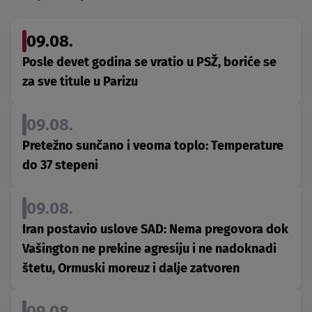
09.08.
Posle devet godina se vratio u PSŽ, boriće se
za sve titule u Parizu
09.08.
Pretežno sunčano i veoma toplo: Temperature
do 37 stepeni
09.08.
Iran postavio uslove SAD: Nema pregovora dok
Vašington ne prekine agresiju i ne nadoknadi
štetu, Ormuski moreuz i dalje zatvoren
09.08.