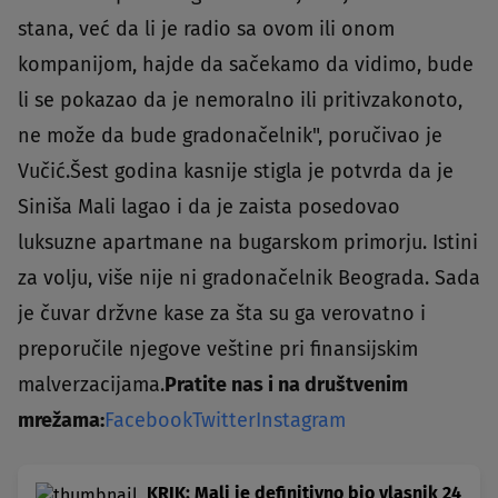
stana, već da li je radio sa ovom ili onom
kompanijom, hajde da sačekamo da vidimo, bude
li se pokazao da je nemoralno ili pritivzakonoto,
ne može da bude gradonačelnik", poručivao je
Vučić.Šest godina kasnije stigla je potvrda da je
Siniša Mali lagao i da je zaista posedovao
luksuzne apartmane na bugarskom primorju. Istini
za volju, više nije ni gradonačelnik Beograda. Sada
je čuvar držvne kase za šta su ga verovatno i
preporučile njegove veštine pri finansijskim
malverzacijama.
Pratite nas i na društvenim
mrežama:
Facebook
Twitter
Instagram
KRIK: Mali je definitivno bio vlasnik 24