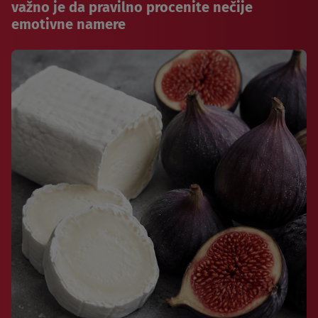
važno je da pravilno procenite nečije
emotivne namere