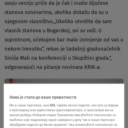
svoju verziju priče da je čak i nudio ključeve
stanova novinarima, ukoliko dokažu da su u
njegovom vlasništvu.„Ukoliko utvrdite da sam
vlasnik stanova u Bugarskoj, svi su vaši. U
suprotnom, očekujem bar malo izvinjenje od vas u
nekom trenutku”, rekao je tadašnji gradonačelnik
Siniša Mali na konferenciji u Skupštini grada.“,
odgovarajući na pitanje novinara KRIK-a.
Нама је стало до ваше приватности
Ми и наши партнери, њих
603
, чувамо личне податке, као што су подаци
о прегледању или јединствени идентификатори, и приступамо им на
вашем уређају. Избором опције Прихватам омогућићете технологије за
праћење које подржавају сврхе наведене у делу "ми и наши партнери
обрађујемо податке да бисмо пружили". Ако онемогућите технологије за