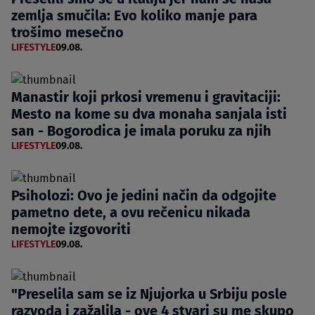
zemlja smučila: Evo koliko manje para
trošimo mesečno
LIFESTYLE
09.08.
Manastir koji prkosi vremenu i gravitaciji:
Mesto na kome su dva monaha sanjala isti
san - Bogorodica je imala poruku za njih
LIFESTYLE
09.08.
Psiholozi: Ovo je jedini način da odgojite
pametno dete, a ovu rečenicu nikada
nemojte izgovoriti
LIFESTYLE
09.08.
"Preselila sam se iz Njujorka u Srbiju posle
razvoda i zažalila - ove 4 stvari su me skupo