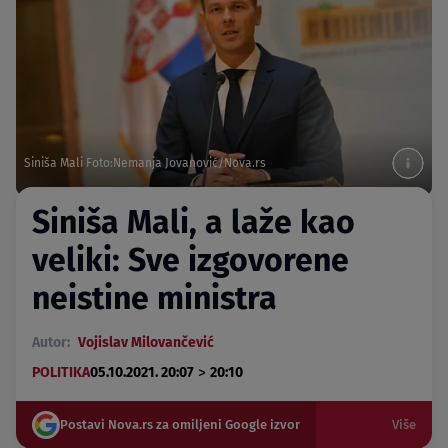
Siniša Mali Foto:Nemanja Jovanović/Nova.rs
Siniša Mali, a laže kao
veliki: Sve izgovorene
neistine ministra
Autor:
Vojislav Milovančević
>
POLITIKA
05.10.2021. 20:07
20:10
Postavi Nova.rs za omiljeni Google izvor
Više