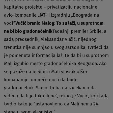
kapitalne projekte – privatizaciju nacionalne
avio-kompanije „JAT“ i izgradnju „Beograda na
vodi“.
Vučić branio Malog: To su laži, u suprotnom
ne bi bio gradonačelnik
Tadašnji premijer Srbije, a
sada predsednik, Aleksandar Vučić, nijednog
trenutka nije sumnjao u svog saradnika, tvrdeći da
je pomenuta informacija laž, te da bi u suprotnom
Mali izgubio mesto gradonačelnika Beograda."Ako
se pokaže da je Siniša Mali vlasnik ofšor
komapanije, on neće moći da bude
gradonačelnik. Samo, treba da sačekamo da
vidimo da li je tako ili ne", rekao je Vučić, koji tada
tvrdio kako je “ustanovljeno da Mali nema 24
stana u svom vlasništvu”.