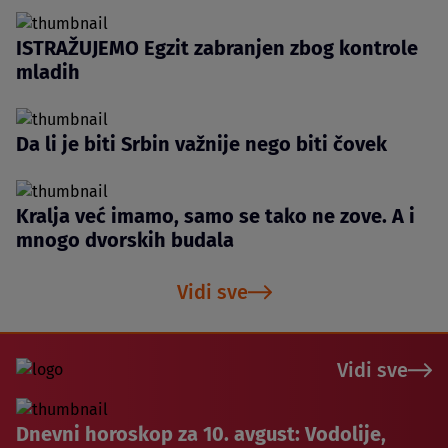
ISTRAŽUJEMO Egzit zabranjen zbog kontrole
mladih
Da li je biti Srbin važnije nego biti čovek
Kralja već imamo, samo se tako ne zove. A i
mnogo dvorskih budala
Vidi sve
Vidi sve
Dnevni horoskop za 10. avgust: Vodolije,