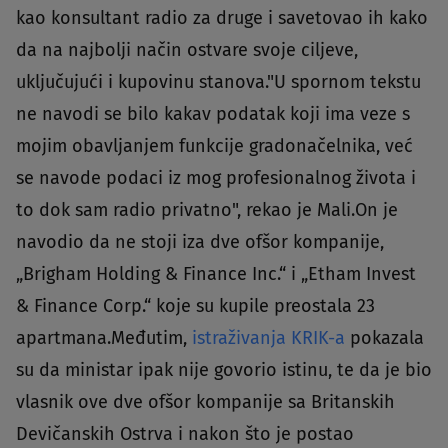
kao konsultant radio za druge i savetovao ih kako
da na najbolji način ostvare svoje ciljeve,
uključujući i kupovinu stanova."U spornom tekstu
ne navodi se bilo kakav podatak koji ima veze s
mojim obavljanjem funkcije gradonačelnika, već
se navode podaci iz mog profesionalnog života i
to dok sam radio privatno", rekao je Mali.On je
navodio da ne stoji iza dve ofšor kompanije,
„Brigham Holding & Finance Inc.“ i „Etham Invest
& Finance Corp.“ koje su kupile preostala 23
apartmana.Međutim,
istraživanja KRIK-a
pokazala
su da ministar ipak nije govorio istinu, te da je bio
vlasnik ove dve ofšor kompanije sa Britanskih
Devičanskih Ostrva i nakon što je postao