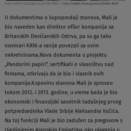
Foto FoNet/Instagram/Siniša Mali
|
Foto FoNet/Instagram/Siniša Mali
U dokumentima o kupoprodaji stanova, Mali je
bio naveden kao direktor ofšor kompanija sa
Britanskih Devičanskih Ostrva, pa su ga tako
novinari KRIK-a ranije povezali sa ovim
nekretninama.Nova dokumenta u projektu
„Pandorini papiri“, sertifikati o vlasništvu nad
firmama, otkrivaju da je bio i vlasnik ovih
kompanija.Kupovinu stanova Mali je sproveo
tokom 2012. i 2013. godine, u vreme kada je bio
ekonomski i finansijski savetnik tadašnjeg prvog
potpredsednika Vlade Srbije Aleksandra Vučića.
Na toj funkciji Mali je bio zadužen za pregovore s
Ujedinjenim Arapskim Emiratima oko ulaganja u