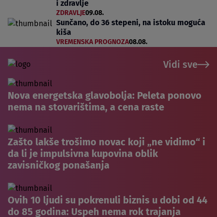
i zdravlje
ZDRAVLJE
09.08.
Sunčano, do 36 stepeni, na istoku moguća
kiša
VREMENSKA PROGNOZA
08.08.
Vidi sve
Nova energetska glavobolja: Peleta ponovo
nema na stovarištima, a cena raste
Zašto lakše trošimo novac koji „ne vidimo“ i
da li je impulsivna kupovina oblik
zavisničkog ponašanja
Ovih 10 ljudi su pokrenuli biznis u dobi od 44
do 85 godina: Uspeh nema rok trajanja