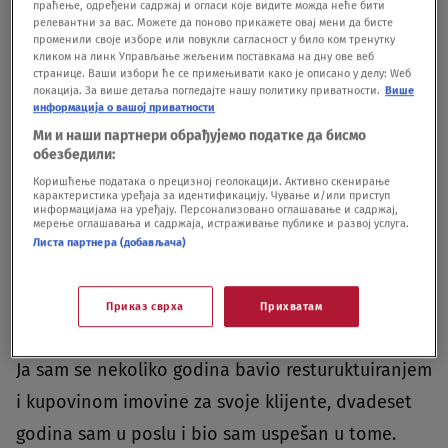
праћење, одређени садржај и огласи које видите можда неће бити
релевантни за вас. Можете да поново прикажете овај мени да бисте
променили своје изборе или повукли сагласност у било ком тренутку
кликом на линк Управљање жељеним поставкама на дну ове веб
странице. Ваши избори ће се примењивати како је описано у делу: Wеб
локација. За више детаља погледајте нашу политику приватности.
Више
информација о вашој приватности
Siniša Mali Foto:Nemanja Jovanović/Nova.rs
|
Siniša Mali Foto:Nemanja
Jovanović/Nova.rs
Ми и наши партнери обрађујемо податке да бисмо
обезбедили:
Tom prilikom, Mali je istakao da je reč o “prljavoj
Коришћење података о прецизној геолокацији. Активно скенирање
карактеристика уређаја за идентификацију. Чување и/или приступ
kampanji” koju protiv njega, preko KRIK-a, vode
информацијама на уређају. Персонализовано оглашавање и садржај,
мерење оглашавања и садржаја, истраживање публике и развој услуга.
Demokratska stranka i njen tadašnji lider Bojan
Листа партнера (добављача)
Pajtić.“Već nekoliko dana pričaju o tome kako
imam 20 i koliko stana u Bugarskoj, a ne znaju
Приказ сврха
Прихватам
kako se vode poslovi i kako se potpisuju ugovori.
Ja sam se nekoliko godina bavio resturuktuiranjem
i kupovinom imovine za svoje klijente, dvadeset
godina sam u poslu i bio sam uspešan u tome.