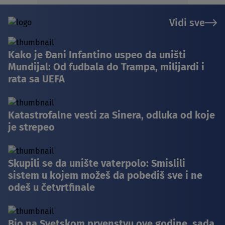
Vidi sve
Kako je Đani Infantino uspeo da uništi
Mundijal: Od fudbala do Trampa, milijardi i
rata sa UEFA
Katastrofalne vesti za Sinera, odluka od koje
je strepeo
Skupili se da unište vaterpolo: Smislili
sistem u kojem možeš da pobediš sve i ne
odeš u četvrtfinale
Bio na Svetskom prvenstvu ove godine, sada