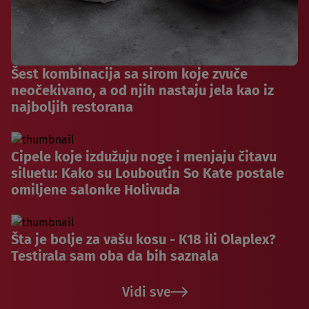
Šest kombinacija sa sirom koje zvuče
neočekivano, a od njih nastaju jela kao iz
najboljih restorana
Cipele koje izdužuju noge i menjaju čitavu
siluetu: Kako su Louboutin So Kate postale
omiljene salonke Holivuda
Šta je bolje za vašu kosu - K18 ili Olaplex?
Testirala sam oba da bih saznala
Vidi sve