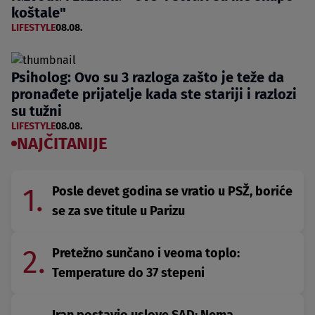
koštale"
LIFESTYLE
08.08.
Psiholog: Ovo su 3 razloga zašto je teže da
pronađete prijatelje kada ste stariji i razlozi
su tužni
LIFESTYLE
08.08.
NAJČITANIJE
1.
Posle devet godina se vratio u PSŽ, boriće
se za sve titule u Parizu
2.
Pretežno sunčano i veoma toplo:
Temperature do 37 stepeni
Iran postavio uslove SAD: Nema