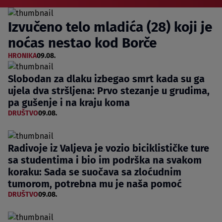
Izvučeno telo mladića (28) koji je
noćas nestao kod Borče
HRONIKA
09.08.
Slobodan za dlaku izbegao smrt kada su ga
ujela dva stršljena: Prvo stezanje u grudima,
pa gušenje i na kraju koma
DRUŠTVO
09.08.
Radivoje iz Valjeva je vozio biciklističke ture
sa studentima i bio im podrška na svakom
koraku: Sada se suočava sa zloćudnim
tumorom, potrebna mu je naša pomoć
DRUŠTVO
09.08.