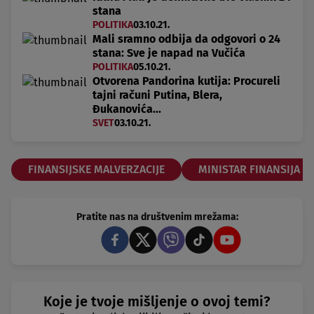
stana
POLITIKA
03.10.21.
Mali sramno odbija da odgovori o 24
stana: Sve je napad na Vučića
POLITIKA
05.10.21.
Otvorena Pandorina kutija: Procureli
tajni računi Putina, Blera,
Đukanovića...
SVET
03.10.21.
FINANSIJSKE MALVERZACIJE
MINISTAR FINANSIJA
Pratite nas na društvenim mrežama:
Koje je tvoje mišljenje o ovoj temi?