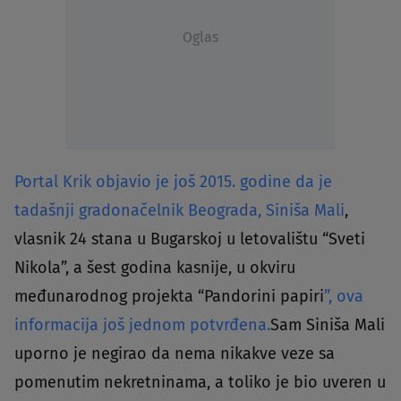
Oglas
Portal Krik objavio je još 2015. godine da je
tadašnji gradonačelnik Beograda, Siniša Mali
,
vlasnik 24 stana u Bugarskoj u letovalištu “Sveti
Nikola”, a šest godina kasnije, u okviru
međunarodnog projekta “Pandorini papiri
”, ova
informacija još jednom potvrđena.
Sam Siniša Mali
uporno je negirao da nema nikakve veze sa
pomenutim nekretninama, a toliko je bio uveren u