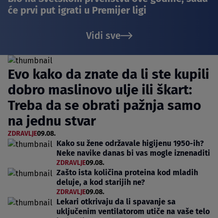
će prvi put igrati u Premijer ligi
Vidi sve
Evo kako da znate da li ste kupili
dobro maslinovo ulje ili škart:
Treba da se obrati pažnja samo
na jednu stvar
ZDRAVLJE
09.08.
Kako su žene održavale higijenu 1950-ih?
Neke navike danas bi vas mogle iznenaditi
ZDRAVLJE
09.08.
Zašto ista količina proteina kod mladih
deluje, a kod starijih ne?
ZDRAVLJE
09.08.
Lekari otkrivaju da li spavanje sa
uključenim ventilatorom utiče na vaše telo