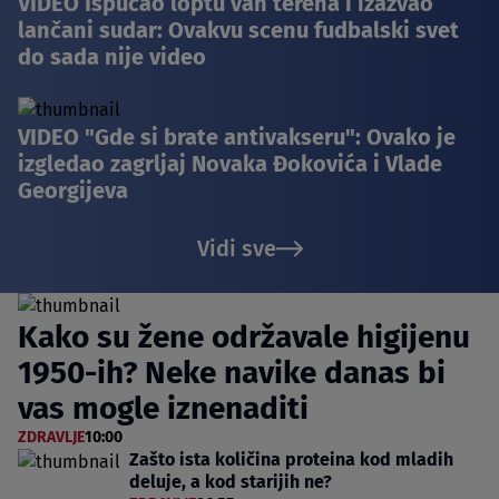
VIDEO Ispucao loptu van terena i izazvao
lančani sudar: Ovakvu scenu fudbalski svet
do sada nije video
VIDEO "Gde si brate antivakseru": Ovako je
izgledao zagrljaj Novaka Đokovića i Vlade
Georgijeva
Vidi sve
Kako su žene održavale higijenu
1950-ih? Neke navike danas bi
vas mogle iznenaditi
ZDRAVLJE
10:00
Zašto ista količina proteina kod mladih
deluje, a kod starijih ne?