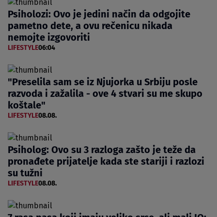
Psiholozi: Ovo je jedini način da odgojite
pametno dete, a ovu rečenicu nikada
nemojte izgovoriti
LIFESTYLE
06:04
"Preselila sam se iz Njujorka u Srbiju posle
razvoda i zažalila - ove 4 stvari su me skupo
koštale"
LIFESTYLE
08.08.
Psiholog: Ovo su 3 razloga zašto je teže da
pronađete prijatelje kada ste stariji i razlozi
su tužni
LIFESTYLE
08.08.