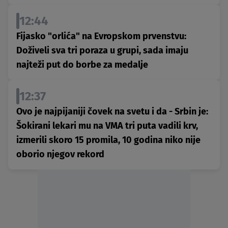
12:44
Fijasko "orlića" na Evropskom prvenstvu:
Doživeli sva tri poraza u grupi, sada imaju
najteži put do borbe za medalje
12:37
Ovo je najpijaniji čovek na svetu i da - Srbin je:
Šokirani lekari mu na VMA tri puta vadili krv,
izmerili skoro 15 promila, 10 godina niko nije
oborio njegov rekord