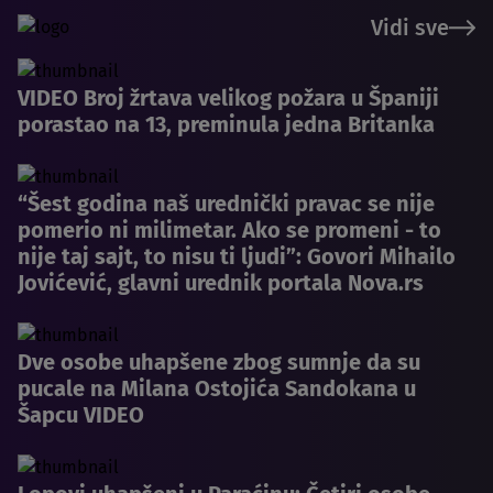
Vidi sve
VIDEO Broj žrtava velikog požara u Španiji
porastao na 13, preminula jedna Britanka
“Šest godina naš urednički pravac se nije
pomerio ni milimetar. Ako se promeni - to
nije taj sajt, to nisu ti ljudi”: Govori Mihailo
Jovićević, glavni urednik portala Nova.rs
Dve osobe uhapšene zbog sumnje da su
pucale na Milana Ostojića Sandokana u
Šapcu VIDEO