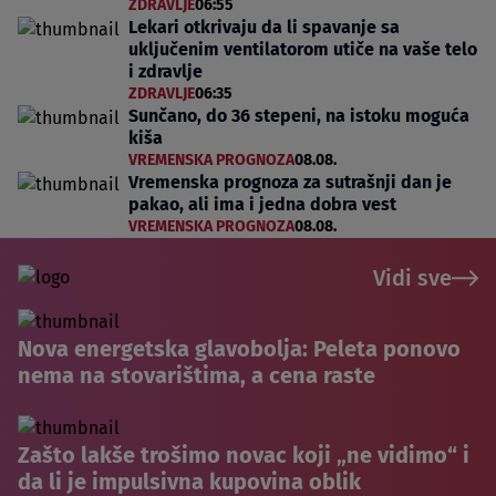
ZDRAVLJE
06:55
Lekari otkrivaju da li spavanje sa
uključenim ventilatorom utiče na vaše telo
i zdravlje
ZDRAVLJE
06:35
Sunčano, do 36 stepeni, na istoku moguća
kiša
VREMENSKA PROGNOZA
08.08.
Vremenska prognoza za sutrašnji dan je
pakao, ali ima i jedna dobra vest
VREMENSKA PROGNOZA
08.08.
Vidi sve
Nova energetska glavobolja: Peleta ponovo
nema na stovarištima, a cena raste
Zašto lakše trošimo novac koji „ne vidimo“ i
da li je impulsivna kupovina oblik