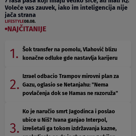
7 rasa pasa koji imaju veliko srce, ali mali IQ:
Voleće vas zauvek, iako im inteligencija nije
jača strana
LIFESTYLE
08.08.
NAJČITANIJE
1.
Šok transfer na pomolu, Vlahović blizu
konačne odluke gde nastavlja karijeru
Izrael odbacio Trampov mirovni plan za
2.
Gazu, oglasio se Netanjahu: "Nema
povlačenja dok se Hamas ne razoruža"
Ko je naručio smrt Jagodinca i poslao
ubice u Niš? Ivana ganjao Interpol,
3.
izrešetali ga tokom izdržavanja kazne,