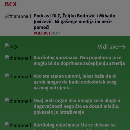
BEX
Podcast DLZ, Željko Bodrožić i Mihailo
Jovićević: Ni gašenje medija im neće
pomoći
PODCAST
28.07.
Vidi sve
Kardiolog upozorava: Ovo popularno piće
moglo bi da doprinese začepljenju arterija
Ako ste stalno umorni, lekar kaže da bi
uzrok mogao da bude nedostatak ovog
važnog nutrijenta
Ovaj mali organ ima mnogo veću ulogu u
dugovečnosti nego što se dosad mislilo,
pokazalo je istraživanje
Kardiolog objašnjava šta se dešava sa