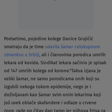
Podsetimo, pojedine kolege Danice Grujičić
smatraju da je time
udarila šamar celokupnom
zdravstvu u Srbiji
, ali i članovima porodica umrlih
lekara od kovida. Sindikat lekara sačinio je spisak
od 147 umrlih kolega od korone."Takva izjava je
veliki šamar, ne samo porodicama onih koji su
izgubili nekoga tokom epidemije, nego je i
doživljavam kao šamar svim onim lekarima koji
još uvek oblače skafandere i odlaze u crvene
zone, rade po čitav dan tamo jer njihova žrtva za