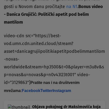
gosti u Novom danu pročitajte
na N1
.
Bonus video
- Danica Grujičić: Politički apetit pod belim
mantilom
video-cdn src="https://best-
vod.umn.cdn.united.cloud/stream?
asset=danicagrujiipolitikiapetitpodbelimmantilom
-novas-
worldwide&stream=hp3500&t=0&player=m3u8v&s
p=novas&u=novas&p=n0v43!23t001" video-
id="3129863"]
Pratite nas i na društvenim
mrežama:
Facebook
Twitter
Instagram
Objava pokojnog dr Maksimovića koja