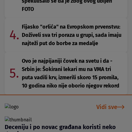
spekulisalo se da je zbog ovog ubijen
FOTO
Fijasko "orlića" na Evropskom prvenstvu:
4.
Doživeli sva tri poraza u grupi, sada imaju
najteži put do borbe za medalje
Ovo je najpijaniji čovek na svetu i da -
5.
Srbin je: Šokirani lekari mu na VMA tri
puta vadili krv, izmerili skoro 15 promila,
10 godina niko nije oborio njegov rekord
Vidi sve
Deceniju i po novac građana koristi neko