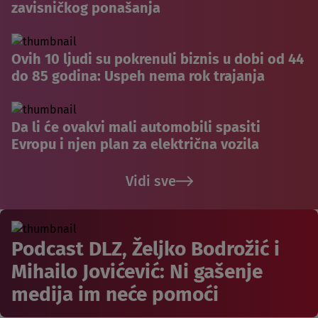
zavisničkog ponašanja
Ovih 10 ljudi su pokrenuli biznis u dobi od 44
do 85 godina: Uspeh nema rok trajanja
Da li će ovakvi mali automobili spasiti
Evropu i njen plan za električna vozila
Vidi sve
Podcast DLZ, Željko Bodrožić i
Mihailo Jovićević: Ni gašenje
medija im neće pomoći