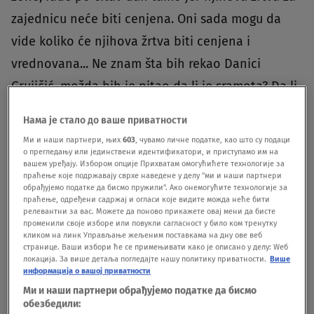
zajednicu neće biti cenjena. Oni sada mogu da
vide koliko će njihova žrtva biti cenjena i
vrednovana... Ne znam šta bih rekao Danici
Grujičić, možda bih je pitao da li je sramota? Da li
sme da pogleda svoje kolege koje su provele dane
Нама је стало до ваше приватности
u kovidu pod skafanderima, i da li je ona ikada
Ми и наши партнери, њих
603
, чувамо личне податке, као што су подаци
obukla taj skafander", rekao je suprug preminule
о прегледању или јединствени идентификатори, и приступамо им на
вашем уређају. Избором опције Прихватам омогућићете технологије за
doktorke iz Užica.Dodaje da je imao prilike da se
праћење које подржавају сврхе наведене у делу "ми и наши партнери
обрађујемо податке да бисмо пружили". Ако онемогућите технологије за
uveri u požrtvanost lekara koji su u crvenim
праћење, одређени садржај и огласи које видите можда неће бити
релевантни за вас. Можете да поново прикажете овај мени да бисте
zonama, kao i da "itekako razume lekare koji su na
променили своје изборе или повукли сагласност у било ком тренутку
кликом на линк Управљање жељеним поставкама на дну ове веб
'frontu', i koji izgaraju".On je naveo da je radni dan
странице. Ваши избори ће се примењивати како је описано у делу: Wеб
локација. За више детаља погледајте нашу политику приватности.
Више
njegove supruge pre godinu dana počinjao od
информација о вашој приватности
šest ujutru, a da se tokom rada trudila da osnuje
Ми и наши партнери обрађујемо податке да бисмо
обезбедили:
kovid ambulantu - dok zaštitne opreme nije