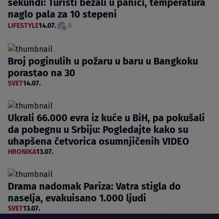
sekundi: Turisti bežali u panici, temperatura
naglo pala za 10 stepeni
LIFESTYLE
14.07.
8
Broj poginulih u požaru u baru u Bangkoku
porastao na 30
SVET
14.07.
Ukrali 66.000 evra iz kuće u BiH, pa pokušali
da pobegnu u Srbiju: Pogledajte kako su
uhapšena četvorica osumnjičenih VIDEO
HRONIKA
13.07.
Drama nadomak Pariza: Vatra stigla do
naselja, evakuisano 1.000 ljudi
SVET
13.07.