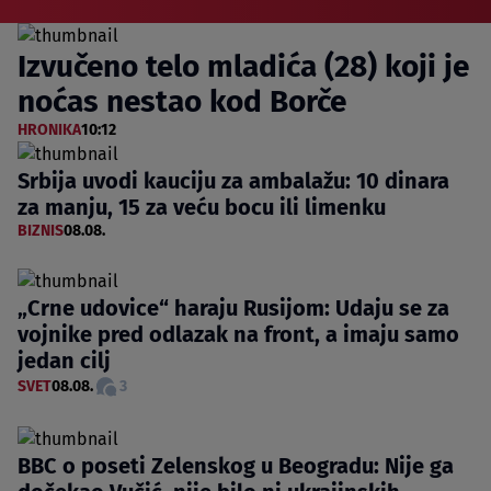
Izvučeno telo mladića (28) koji je
noćas nestao kod Borče
HRONIKA
10:12
Srbija uvodi kauciju za ambalažu: 10 dinara
za manju, 15 za veću bocu ili limenku
BIZNIS
08.08.
„Crne udovice“ haraju Rusijom: Udaju se za
vojnike pred odlazak na front, a imaju samo
jedan cilj
SVET
08.08.
3
BBC o poseti Zelenskog u Beogradu: Nije ga