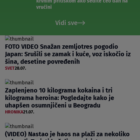
krvnim pritiskom ako sedite ceo dan na
vrućini
Vidi sve
FOTO VIDEO Snažan zemljotres pogodio
Japan: Srušili se zamak i kuće, voz iskočio iz
šina, desetine povređenih
SVET
28.07.
Zaplenjeno 10 kilograma kokaina i tri
kilograma heroina: Pogledajte kako je
uhapšen osumnjičeni u Beogradu
HRONIKA
21.07.
(VIDEO) Nastao je haos na plaži za nekoliko