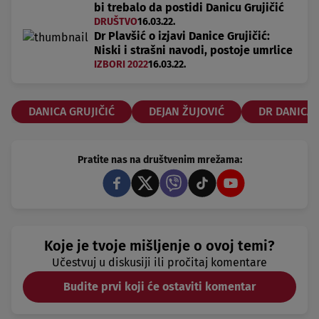
bi trebalo da postidi Danicu Grujičić
DRUŠTVO
16.03.22.
Dr Plavšić o izjavi Danice Grujičić:
Niski i strašni navodi, postoje umrlice
IZBORI 2022
16.03.22.
DANICA GRUJIČIĆ
DEJAN ŽUJOVIĆ
DR DANICA 
Pratite nas na društvenim mrežama:
Koje je tvoje mišljenje o ovoj temi?
Učestvuj u diskusiji ili pročitaj komentare
Budite prvi koji će ostaviti komentar