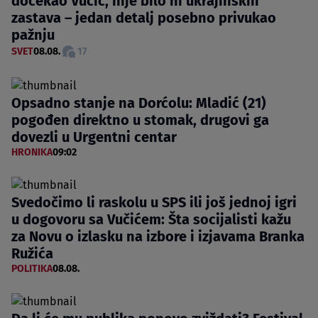
dočekao Vučić, nije bilo ni ukrajinskih
zastava – jedan detalj posebno privukao
pažnju
SVET
08.08.
17
Opsadno stanje na Dorćolu: Mladić (21)
pogođen direktno u stomak, drugovi ga
dovezli u Urgentni centar
HRONIKA
09:02
Svedočimo li raskolu u SPS ili još jednoj igri
u dogovoru sa Vučićem: Šta socijalisti kažu
za Novu o izlasku na izbore i izjavama Branka
Ružića
POLITIKA
08.08.