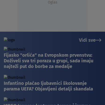
Oglas
Vidi sve
Fijasko "orlića" na Evropskom prvenstvu:
Doživeli sva tri poraza u grupi, sada imaju
najteži put do borbe za medalje
Infantino plaćao ljubavnici školovanje
parama UEFA? Objavljeni detalji skandala