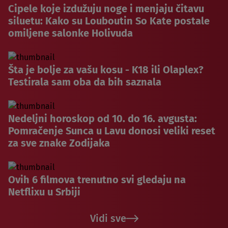
Cipele koje izdužuju noge i menjaju čitavu
siluetu: Kako su Louboutin So Kate postale
omiljene salonke Holivuda
Šta je bolje za vašu kosu - K18 ili Olaplex?
Testirala sam oba da bih saznala
Nedeljni horoskop od 10. do 16. avgusta:
Pomračenje Sunca u Lavu donosi veliki reset
za sve znake Zodijaka
Ovih 6 filmova trenutno svi gledaju na
Netflixu u Srbiji
Vidi sve