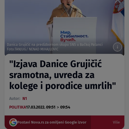
Danica Grujičić na predizbornom skupu SNS u Bačkoj Palanci
Foto:TANJUG/ NENAD MIHAJLOVIC
"Izjava Danice Grujičić
sramotna, uvreda za
kolege i porodice umrlih"
Autor:
N1
>
POLITIKA
17.03.2022. 09:51
09:54
Postavi Nova.rs za omiljeni Google izvor
Više