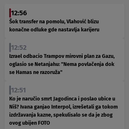
12:56
Šok transfer na pomolu, Vlahović blizu
konačne odluke gde nastavlja karijeru
12:52
Izrael odbacio Trampov mirovni plan za Gazu,
oglasio se Netanjahu: "Nema povlačenja dok
se Hamas ne razoruža"
12:51
Ko je naručio smrt Jagodinca i poslao ubice u
Niš? Ivana ganjao Interpol, izrešetali ga tokom
izdržavanja kazne, spekulisalo se da je zbog
ovog ubijen FOTO