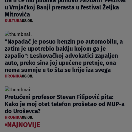
Da li će mu publika ponovo zviždati? Festival
u Vrnjačkoj Banji prerasta u festival Željka
Mitrovića
KULTURA
08.08.
"Napadač je posuo benzin po automobilu, a
zatim je upotrebio baklju kojom ga je
zapalio": Leskovačkoj advokatici zapaljen
auto, preko sina joj upućene pretnje, ona
nema sumnje u to šta se krije iza svega
HRONIKA
08.08.
Pretučeni profesor Stevan Filipović pita:
Kako je moj otet telefon prošetao od MUP-a
do Uroševca?
HRONIKA
08.08.
NAJNOVIJE