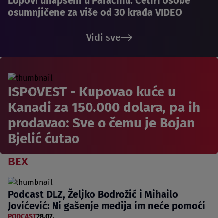
Lopovi uhapšeni u Paraćinu: Četiri osobe
osumnjičene za više od 30 krađa VIDEO
Vidi sve
ISPOVEST - Kupovao kuće u
Kanadi za 150.000 dolara, pa ih
prodavao: Sve o čemu je Bojan
Bjelić ćutao
BEX
Podcast DLZ, Željko Bodrožić i Mihailo
Jovićević: Ni gašenje medija im neće pomoći
PODCAST
28.07.