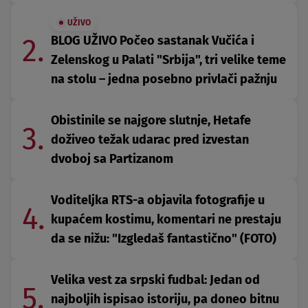
UŽIVO
2.
BLOG UŽIVO Počeo sastanak Vučića i
Zelenskog u Palati "Srbija", tri velike teme
na stolu – jedna posebno privlači pažnju
Obistinile se najgore slutnje, Hetafe
3.
doživeo težak udarac pred izvestan
dvoboj sa Partizanom
Voditeljka RTS-a objavila fotografije u
4.
kupaćem kostimu, komentari ne prestaju
da se nižu: "Izgledaš fantastično" (FOTO)
Velika vest za srpski fudbal: Jedan od
5.
najboljih ispisao istoriju, pa doneo bitnu