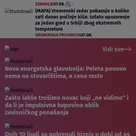
ZDRAVLJE
07.08.
1
(MAPA) Vremenski radar pokazuje u koliko
sati danas počinje kiša: Izdato upozorenje
za jedan grad u Srbiji zbog ekstremnih
temperatura
VREMENSKA PROGNOZA
07.08.
Vidi sve
Nova energetska glavobolja: Peleta ponovo
nema na stovarištima, a cena raste
Zašto lakše trošimo novac koji „ne vidimo“ i
da li je impulsivna kupovina oblik
zavisničkog ponašanja
Ovih 10 ljudi su pokrenuli biznis u dobi od 44