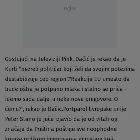
Oglas
Gostujući na televiziji Pink, Dačić je rekao da je
Kurti "nezreli političar koji želi da svojim potezima
destabilizuje ceo region"."Reakcija EU umesto da
bude oštra je potpuno mlaka i stalno se priča -
idemo sada dalje, u neke nove pregovore. O
čemu?", rekao je Dačić.Portparol Evropske unije
Peter Stano je juče izjavio da je od vitalnog
značaja da Priština poštuje sve neophodne
korake prilikom imenovanja ministara koji