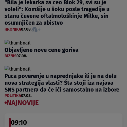
"Bila je lekarka za ceo Blok 29, svi su je
voleli": Komšije u šoku posle tragedije u
stanu čuvene oftalmološkinje Milke, sin
osumnjičen za ubistvo
HRONIKA
07.08.
4
Objavljene nove cene goriva
BIZNIS
07.08.
Puca poverenje u naprednjake ili je na delu
nova strategija vlasti? Šta stoji iza najava
SNS partnera da će ići samostalno na izbore
POLITIKA
07.08.
NAJNOVIJE
09:10