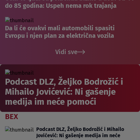
do 85 godina: Uspeh nema rok trajanja
Da li će ovakvi mali automobili spasiti
Evropu i njen plan za električna vozila
Vidi sve
Podcast DLZ, Željko Bodrožić i
Mihailo Jovićević: Ni gašenje
medija im neće pomoći
BEX
Podcast DLZ, Željko Bodrožić i Mihailo
Jovićević: Ni gašenje medija im neće