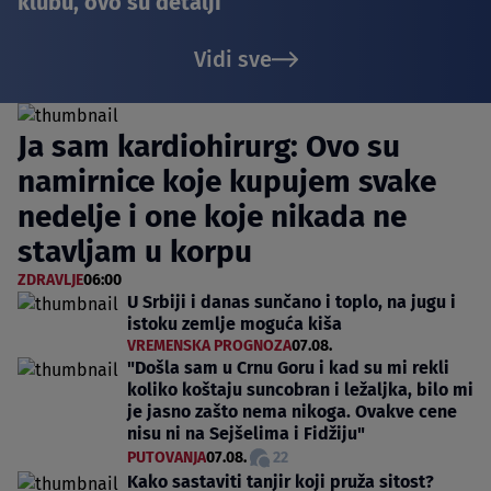
klubu, ovo su detalji
Vidi sve
Ja sam kardiohirurg: Ovo su
namirnice koje kupujem svake
nedelje i one koje nikada ne
stavljam u korpu
ZDRAVLJE
06:00
U Srbiji i danas sunčano i toplo, na jugu i
istoku zemlje moguća kiša
VREMENSKA PROGNOZA
07.08.
"Došla sam u Crnu Goru i kad su mi rekli
koliko koštaju suncobran i ležaljka, bilo mi
je jasno zašto nema nikoga. Ovakve cene
nisu ni na Sejšelima i Fidžiju"
PUTOVANJA
07.08.
22
Kako sastaviti tanjir koji pruža sitost?