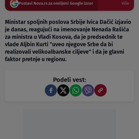
Postavi Nova.rs za omiljeni Google izvor
Više
Ministar spoljnih poslova Srbije Ivica Dačić izjavio
je danas, reagujući na imenovanje Nenada Rašića
za ministra u Vladi Kosova, da je predsednik te
vlade Aljbin Kurti "uveo njegove Srbe da bi
realizovali velikoalbanske ciljeve" i da je glavni
faktor pretnje u regionu.
Podeli vest: