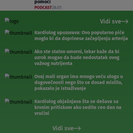
pomoći
PODCAST
28.07.
Vidi sve
Kardiolog upozorava: Ovo popularno piće
moglo bi da doprinese začepljenju arterija
Ako ste stalno umorni, lekar kaže da bi
uzrok mogao da bude nedostatak ovog
važnog nutrijenta
Ovaj mali organ ima mnogo veću ulogu u
dugovečnosti nego što se dosad mislilo,
pokazalo je istraživanje
Kardiolog objašnjava šta se dešava sa
krvnim pritiskom ako sedite ceo dan na
vrućini
Vidi sve