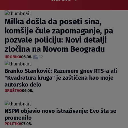
Milka došla da poseti sina,
komšije čule zapomaganje, pa
pozvale policiju: Novi detalji
zločina na Novom Beogradu
HRONIKA
06.08.
12
Branko Stanković: Razumem gnev RTS-a ali
"Kvadratura kruga" je zaštićena kao moje
autorsko delo
DRUŠTVO
06.08.
NSPM objavio novo istraživanje: Evo šta se
promenilo
POLITIKA
07.08.