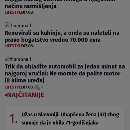
načinu razmišljanja
LIFESTYLE
07.08.
Renovirali su kuhinju, a onda su naleteli na
pravo bogatstvo vredno 70.000 evra
LIFESTYLE
07.08.
Trik da ohladite automobil za jedan minut na
najgoroj vrućini: Ne morate da palite motor
ili klima uređaj
LIFESTYLE
07.08.
6
NAJČITANIJE
1.
Užas u Slavoniji: Uhapšena žena (37) zbog
sumnje da je ubila 71-godišnjaka