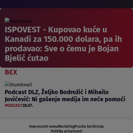
ISPOVEST - Kupovao kuće u
Kanadi za 150.000 dolara, pa ih
prodavao: Sve o čemu je Bojan
Bjelić ćutao
BEX
Podcast DLZ, Željko Bodrožić i Mihailo
Jovićević: Ni gašenje medija im neće pomoći
PODCAST
28.07.
Impresum
O nama
Marketing
Pravila korišćenja
Politika privatnosti