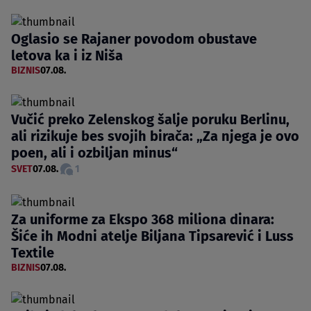
Oglasio se Rajaner povodom obustave
letova ka i iz Niša
BIZNIS
07.08.
Vučić preko Zelenskog šalje poruku Berlinu,
ali rizikuje bes svojih birača: „Za njega je ovo
poen, ali i ozbiljan minus“
SVET
07.08.
1
Za uniforme za Ekspo 368 miliona dinara:
Šiće ih Modni atelje Biljana Tipsarević i Luss
Textile
BIZNIS
07.08.