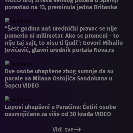
porastao na 13, preminula jedna Britanka
“Šest godina naš urednički pravac se nije
pomerio ni milimetar. Ako se promeni - to
nije taj sajt, to nisu ti ljudi”: Govori Mihailo
Jovićević, glavni urednik portala Nova.rs
Dve osobe uhapšene zbog sumnje da su
pucale na Milana Ostojića Sandokana u
Šapcu VIDEO
Lopovi uhapšeni u Paraćinu: Četiri osobe
osumnjičene za više od 30 krađa VIDEO
Vidi sve