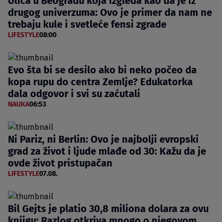
Ulica u Beogradu koja izgleda kao da je iz
drugog univerzuma: Ovo je primer da nam ne
trebaju kule i svetleće fensi zgrade
LIFESTYLE
08:00
Evo šta bi se desilo ako bi neko počeo da
kopa rupu do centra Zemlje? Edukatorka
dala odgovor i svi su zaćutali
NAUKA
06:53
Ni Pariz, ni Berlin: Ovo je najbolji evropski
grad za život i ljude mlađe od 30: Kažu da je
ovde život pristupačan
LIFESTYLE
07.08.
Bil Gejts je platio 30,8 miliona dolara za ovu
knjigu: Razlog otkriva mnogo o njegovom