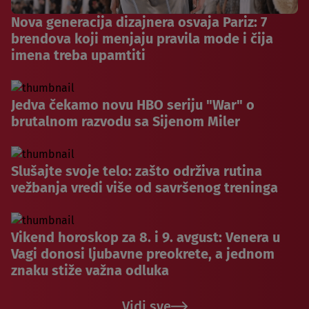
Nova generacija dizajnera osvaja Pariz: 7
brendova koji menjaju pravila mode i čija
imena treba upamtiti
Jedva čekamo novu HBO seriju "War" o
brutalnom razvodu sa Sijenom Miler
Slušajte svoje telo: zašto održiva rutina
vežbanja vredi više od savršenog treninga
Vikend horoskop za 8. i 9. avgust: Venera u
Vagi donosi ljubavne preokrete, a jednom
znaku stiže važna odluka
Vidi sve