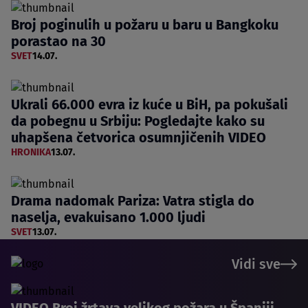
Broj poginulih u požaru u baru u Bangkoku
porastao na 30
SVET
14.07.
Ukrali 66.000 evra iz kuće u BiH, pa pokušali
da pobegnu u Srbiju: Pogledajte kako su
uhapšena četvorica osumnjičenih VIDEO
HRONIKA
13.07.
Drama nadomak Pariza: Vatra stigla do
naselja, evakuisano 1.000 ljudi
SVET
13.07.
Vidi sve
VIDEO Broj žrtava velikog požara u Španiji