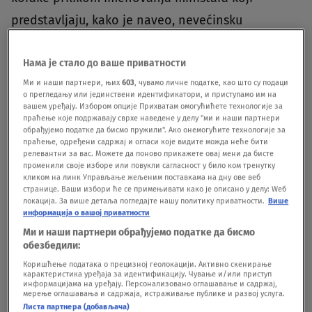
predstavljaju, kako je naveo, nevećinsku
zajednicu.On je pozvao obe strane da hitno rade
na povratku kosovskih Srba u sve kosovske
Нама је стало до ваше приватности
Ми и наши партнери, њих
603
, чувамо личне податке, као што су подаци
institucije, u skladu sa obavezujućim sporazumima
о прегледању или јединствени идентификатори, и приступамо им на
вашем уређају. Избором опције Прихватам омогућићете технологије за
o dijalogu, a sve zainteresovane strane da se
праћење које подржавају сврхе наведене у делу "ми и наши партнери
uzdrže od bilo kakve akcije koja bi dovela do
обрађујемо податке да бисмо пружили". Ако онемогућите технологије за
праћење, одређени садржај и огласи које видите можда неће бити
povećanja tenzija u "ionako krhkoj bezbednosnoj
релевантни за вас. Можете да поново прикажете овај мени да бисте
променили своје изборе или повукли сагласност у било ком тренутку
situaciji".
BONUS VIDEO O motivima i planovima na
кликом на линк Управљање жељеним поставкама на дну ове веб
странице. Ваши избори ће се примењивати како је описано у делу: Wеб
mestu ministra za zajednice i povratak u Vladi
локација. За више детаља погледајте нашу политику приватности.
Више
информација о вашој приватности
Kosova za Dnevnik Nenad Rašić
Ми и наши партнери обрађујемо податке да бисмо
обезбедили:
video-cdn src="https://best-
Коришћење података о прецизној геолокацији. Активно скенирање
карактеристика уређаја за идентификацију. Чување и/или приступ
vod.umn.cdn.united.cloud/stream?
информацијама на уређају. Персонализовано оглашавање и садржај,
мерење оглашавања и садржаја, истраживање публике и развој услуга.
asset=omotivimaiplanovimanamestuministrazazaj
Листа партнера (добављача)