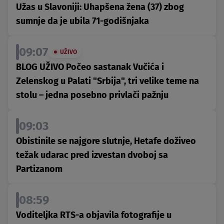
Užas u Slavoniji: Uhapšena žena (37) zbog
sumnje da je ubila 71-godišnjaka
09:07
UŽIVO
BLOG UŽIVO Počeo sastanak Vučića i
Zelenskog u Palati "Srbija", tri velike teme na
stolu – jedna posebno privlači pažnju
09:03
Obistinile se najgore slutnje, Hetafe doživeo
težak udarac pred izvestan dvoboj sa
Partizanom
08:59
Voditeljka RTS-a objavila fotografije u