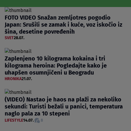
FOTO VIDEO Snažan zemljotres pogodio
Japan: Srušili se zamak i kuće, voz iskočio iz
šina, desetine povređenih
SVET
28.07.
Zaplenjeno 10 kilograma kokaina i tri
kilograma heroina: Pogledajte kako je
uhapšen osumnjičeni u Beogradu
HRONIKA
21.07.
(VIDEO) Nastao je haos na plaži za nekoliko
sekundi: Turisti bežali u panici, temperatura
naglo pala za 10 stepeni
LIFESTYLE
14.07.
8