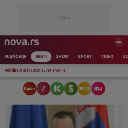
Oglas
NAJNOVIJE
VESTI
SHOW
SPORT
VIDEO
NO
Politika
Društvo
Biznis
Svet
Hronika