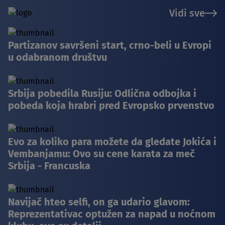
Vidi sve
Partizanov savršeni start, crno-beli u Evropi
u odabranom društvu
Srbija pobedila Rusiju: Odlična odbojka i
pobeda koja hrabri pred Evropsko prvenstvo
Evo za koliko para možete da gledate Jokića i
Vembanjamu: Ovo su cene karata za meč
Srbija - Francuska
Navijač hteo selfi, on ga udario glavom:
Reprezentativac optužen za napad u noćnom