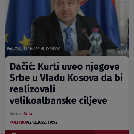
Foto:TANJUG/ MILOš MILIVOJEVIC
Dačić: Kurti uveo njegove
Srbe u Vladu Kosova da bi
realizovali
velikoalbanske ciljeve
Autor:
Beta
POLITIKA
02.12.2022. 10:52