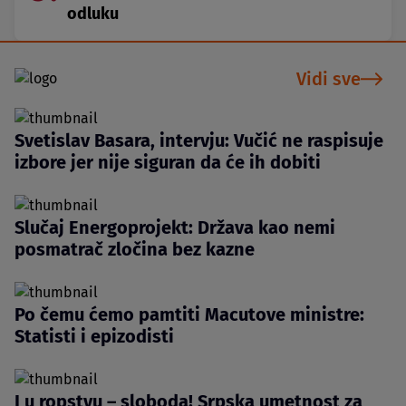
odluku
Vidi sve
Svetislav Basara, intervju: Vučić ne raspisuje
izbore jer nije siguran da će ih dobiti
Slučaj Energoprojekt: Država kao nemi
posmatrač zločina bez kazne
Po čemu ćemo pamtiti Macutove ministre:
Statisti i epizodisti
I u ropstvu – sloboda! Srpska umetnost za