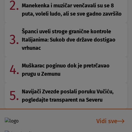
2.
Manekenka i muzičar venčavali su se 8
puta, voleli ludo, ali se sve gadno završilo
Španci uveli stroge granične kontrole
3.
Italijanima: Sukob dve države dostigao
vrhunac
4.
Muškarac poginuo dok je pretrčavao
prugu u Zemunu
5.
Navijači Zvezde poslali poruku Vučiću,
pogledajte transparent na Severu
Vidi sve