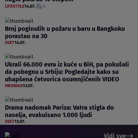
LIFESTYLE
14.07.
8
Broj poginulih u požaru u baru u Bangkoku
porastao na 30
SVET
14.07.
Ukrali 66.000 evra iz kuće u BiH, pa pokušali
da pobegnu u Srbiju: Pogledajte kako su
uhapšena četvorica osumnjičenih VIDEO
HRONIKA
13.07.
Drama nadomak Pariza: Vatra stigla do
naselja, evakuisano 1.000 ljudi
SVET
13.07.
Vidi sve