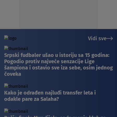
Vidi sve
Srpski fudbaler ušao u istoriju sa 15 godina:
Pogodio protiv najveće senzacije Lige
šampiona i ostavio sve iza sebe, osim jednog
čoveka
Kako je odrađen najluđi transfer leta i
odakle pare za Salaha?