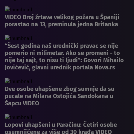
VIDEO Broj žrtava velikog požara u Španiji
porastao na 13, preminula jedna Britanka
“Šest godina naš urednički pravac se nije
pomerio ni milimetar. Ako se promeni - to
nije taj sajt, to nisu ti ljudi”: Govori Mihailo
Jovićević, glavni urednik portala Nova.rs
Dve osobe uhapšene zbog sumnje da su
pucale na Milana Ostojića Sandokana u
Šapcu VIDEO
Lopovi uhapšeni u Paraćinu: Četiri osobe
osumnjičene za više od 30 krađa VIDEO