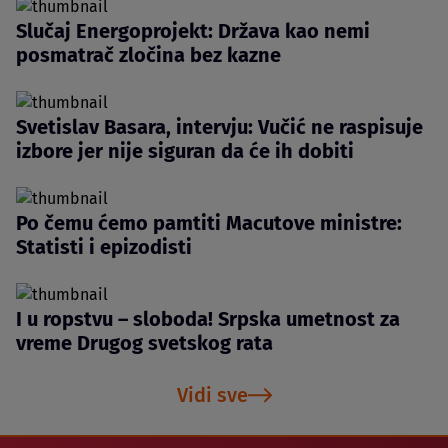
Slučaj Energoprojekt: Država kao nemi
posmatrač zločina bez kazne
Svetislav Basara, intervju: Vučić ne raspisuje
izbore jer nije siguran da će ih dobiti
Po čemu ćemo pamtiti Macutove ministre:
Statisti i epizodisti
I u ropstvu – sloboda! Srpska umetnost za
vreme Drugog svetskog rata
Vidi sve