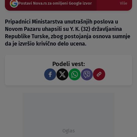
Postavi Nova.rs za omiljeni Google izvor
Više
Pripadnici Ministarstva unutrašnjih poslova u
Novom Pazaru uhapsili su Y. K. (32) državljanina
Republike Turske, zbog postojanja osnova sumnje
da je izvršio krivično delo ucena.
Podeli vest:
Oglas