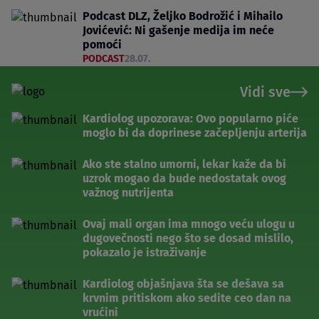
Podcast DLZ, Željko Bodrožić i Mihailo
Jovićević: Ni gašenje medija im neće
pomoći
PODCAST
28.07.
Vidi sve
Kardiolog upozorava: Ovo popularno piće
moglo bi da doprinese začepljenju arterija
Ako ste stalno umorni, lekar kaže da bi
uzrok mogao da bude nedostatak ovog
važnog nutrijenta
Ovaj mali organ ima mnogo veću ulogu u
dugovečnosti nego što se dosad mislilo,
pokazalo je istraživanje
Kardiolog objašnjava šta se dešava sa
krvnim pritiskom ako sedite ceo dan na
vrućini