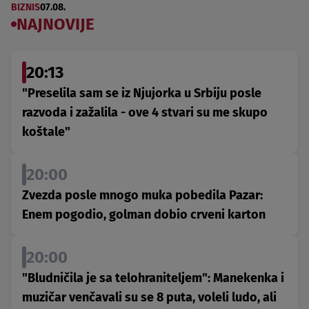
BIZNIS
07.08.
NAJNOVIJE
20:13
"Preselila sam se iz Njujorka u Srbiju posle
razvoda i zažalila - ove 4 stvari su me skupo
koštale"
20:00
Zvezda posle mnogo muka pobedila Pazar:
Enem pogodio, golman dobio crveni karton
20:00
"Bludničila je sa telohraniteljem": Manekenka i
muzičar venčavali su se 8 puta, voleli ludo, ali