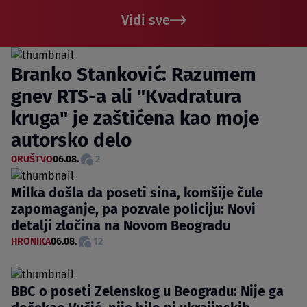
Vidi sve
Branko Stanković: Razumem
gnev RTS-a ali "Kvadratura
kruga" je zaštićena kao moje
autorsko delo
DRUŠTVO
06.08.
2
Milka došla da poseti sina, komšije čule
zapomaganje, pa pozvale policiju: Novi
detalji zločina na Novom Beogradu
HRONIKA
06.08.
12
BBC o poseti Zelenskog u Beogradu: Nije ga