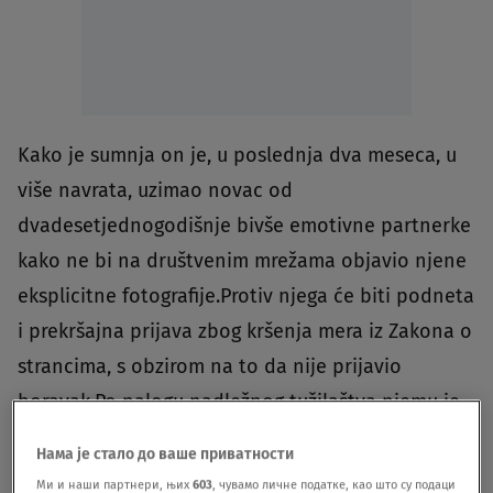
Kako je sumnja on je, u poslednja dva meseca, u
više navrata, uzimao novac od
dvadesetjednogodišnje bivše emotivne partnerke
kako ne bi na društvenim mrežama objavio njene
eksplicitne fotografije.Protiv njega će biti podneta
i prekršajna prijava zbog kršenja mera iz Zakona o
strancima, s obzirom na to da nije prijavio
boravak.Po nalogu nadležnog tužilaštva njemu je
određeno zadržavanje do 48 časova i on će, uz
Нама је стало до ваше приватности
krivičnu prijavu, biti sproveden tužilaštvu,
piše
Ми и наши партнери, њих
603
, чувамо личне податке, као што су подаци