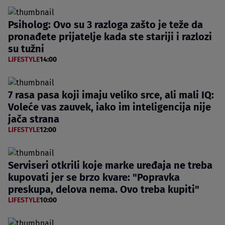
Psiholog: Ovo su 3 razloga zašto je teže da
pronađete prijatelje kada ste stariji i razlozi
su tužni
LIFESTYLE
14:00
7 rasa pasa koji imaju veliko srce, ali mali IQ:
Voleće vas zauvek, iako im inteligencija nije
jača strana
LIFESTYLE
12:00
Serviseri otkrili koje marke uređaja ne treba
kupovati jer se brzo kvare: "Popravka
preskupa, delova nema. Ovo treba kupiti"
LIFESTYLE
10:00