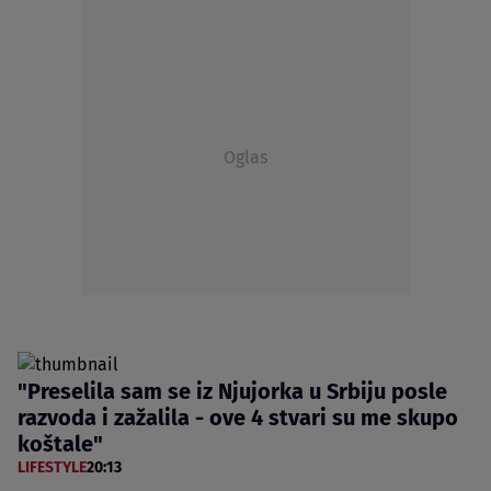
Oglas
"Preselila sam se iz Njujorka u Srbiju posle
razvoda i zažalila - ove 4 stvari su me skupo
koštale"
LIFESTYLE
20:13