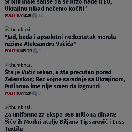
Srbiju male šanse da se brzo nađe u EU,
Ukrajinu nikad nećemo kočiti"
POLITIKA
13:29
28
"Jad, beda i apsolutni nedostatak morala
režima Aleksandra Vučića"
POLITIKA
09:29
1
Šta je Vučić rekao, a šta prećutao pored
Zelenskog: Bez vojne saradnje sa Ukrajinom,
Putinovo ime nije smeo da izgovori
POLITIKA
11:29
8
Za uniforme za Ekspo 368 miliona dinara:
Šiće ih Modni atelje Biljana Tipsarević i Luss
Textile