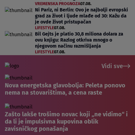
VREMENSKA PROGNOZA
07.08.
Ni Pariz, ni Berlin: Ovo je najbolji evropski
grad za život i ljude mlađe od 30: Kažu da
je ovde život pristupačan
LIFESTYLE
07.08.
Bil Gejts je platio 30,8 miliona dolara za
ovu knjigu: Razlog otkriva mnogo o
njegovom načinu razmišljanja
LIFESTYLE
07.08.
Vidi sve
Nova energetska glavobolja: Peleta ponovo
nema na stovarištima, a cena raste
Zašto lakše trošimo novac koji „ne vidimo“ i
da li je impulsivna kupovina oblik
zavisničkog ponašanja