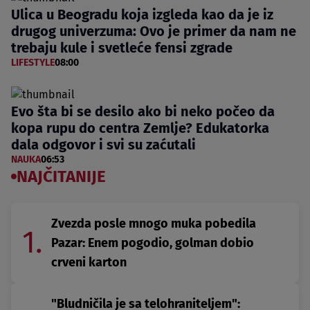
Ulica u Beogradu koja izgleda kao da je iz
drugog univerzuma: Ovo je primer da nam ne
trebaju kule i svetleće fensi zgrade
LIFESTYLE
08:00
Evo šta bi se desilo ako bi neko počeo da
kopa rupu do centra Zemlje? Edukatorka
dala odgovor i svi su zaćutali
NAUKA
06:53
NAJČITANIJE
Zvezda posle mnogo muka pobedila
1.
Pazar: Enem pogodio, golman dobio
crveni karton
"Bludničila je sa telohraniteljem":