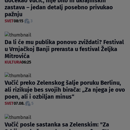
dočekao Vučić, nije bilo ni ukrajinskih
zastava – jedan detalj posebno privukao
pažnju
SVET
08:15
3
Da li će mu publika ponovo zviždati? Festival
u Vrnjačkoj Banji prerasta u festival Željka
Mitrovića
KULTURA
06:25
Vučić preko Zelenskog šalje poruku Berlinu,
ali rizikuje bes svojih birača: „Za njega je ovo
poen, ali i ozbiljan minus“
SVET
07.08.
5
Vučić posle sastanka sa Zelenskim: "Za