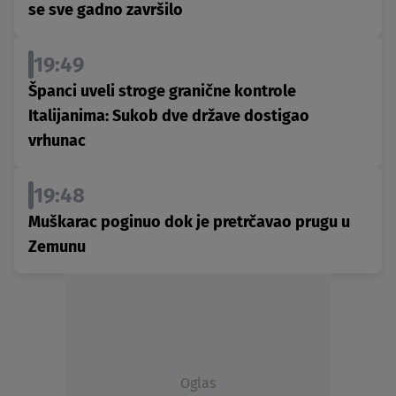
se sve gadno završilo
19:49
Španci uveli stroge granične kontrole
Italijanima: Sukob dve države dostigao
vrhunac
19:48
Muškarac poginuo dok je pretrčavao prugu u
Zemunu
Oglas