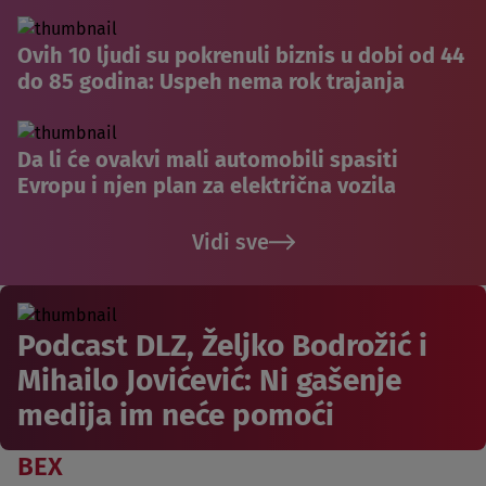
Ovih 10 ljudi su pokrenuli biznis u dobi od 44
do 85 godina: Uspeh nema rok trajanja
Da li će ovakvi mali automobili spasiti
Evropu i njen plan za električna vozila
Vidi sve
Podcast DLZ, Željko Bodrožić i
Mihailo Jovićević: Ni gašenje
medija im neće pomoći
BEX