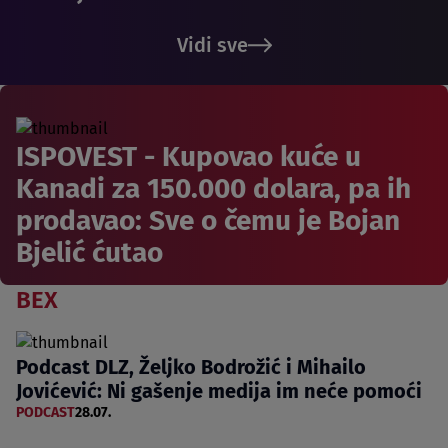
Vidi sve
ISPOVEST - Kupovao kuće u
Kanadi za 150.000 dolara, pa ih
prodavao: Sve o čemu je Bojan
Bjelić ćutao
BEX
Podcast DLZ, Željko Bodrožić i Mihailo
Jovićević: Ni gašenje medija im neće pomoći
PODCAST
28.07.