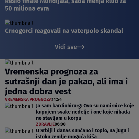
Rešio finale Mundijala, sada menja klub za
50 miliona evra
Crnogorci reagovali na vaterpolo skandal
Vidi sve
Vremenska prognoza za
sutrašnji dan je pakao, ali ima i
jedna dobra vest
VREMENSKA PROGNOZA
11:54
Ja sam kardiohirurg: Ovo su namirnice koje
kupujem svake nedelje i one koje nikada
ne stavljam u korpu
ZDRAVLJE
06:00
U Srbiji i danas sunčano i toplo, na jugu i
istoku zemlje moguća kiša