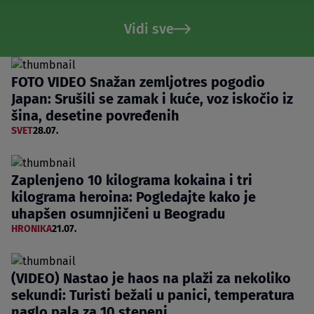
Vidi sve
FOTO VIDEO Snažan zemljotres pogodio
Japan: Srušili se zamak i kuće, voz iskočio iz
šina, desetine povređenih
SVET
28.07.
Zaplenjeno 10 kilograma kokaina i tri
kilograma heroina: Pogledajte kako je
uhapšen osumnjičeni u Beogradu
HRONIKA
21.07.
(VIDEO) Nastao je haos na plaži za nekoliko
sekundi: Turisti bežali u panici, temperatura
naglo pala za 10 stepeni