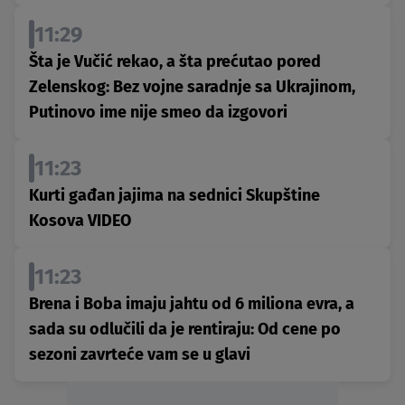
11:29
Šta je Vučić rekao, a šta prećutao pored
Zelenskog: Bez vojne saradnje sa Ukrajinom,
Putinovo ime nije smeo da izgovori
11:23
Kurti gađan jajima na sednici Skupštine
Kosova VIDEO
11:23
Brena i Boba imaju jahtu od 6 miliona evra, a
sada su odlučili da je rentiraju: Od cene po
sezoni zavrteće vam se u glavi