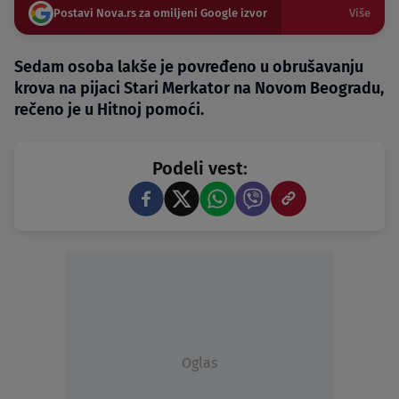
Postavi Nova.rs za omiljeni Google izvor
Više
Sedam osoba lakše je povređeno u obrušavanju
krova na pijaci Stari Merkator na Novom Beogradu,
rečeno je u Hitnoj pomoći.
Podeli vest:
Oglas