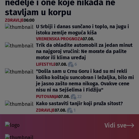
nedelje i one koje nikada ne
stavljam u korpu
ZDRAVLJE
06:00
U Srbiji i danas sunčano i toplo, na jugu i
istoku zemlje moguća kiša
VREMENSKA PROGNOZA
07.08.
Trik da ohladite automobil za jedan minut
na najgoroj vrućini: Ne morate da palite
motor ili klima uređaj
LIFESTYLE
07.08.
6
"Došla sam u Crnu Goru i kad su mi rekli
koliko koštaju suncobran i ležaljka, bilo mi
je jasno zašto nema nikoga. Ovakve cene
nisu ni na Sejšelima i Fidžiju"
PUTOVANJA
07.08.
22
Kako sastaviti tanjir koji pruža sitost?
ZDRAVLJE
07.08.
1
Vidi sve