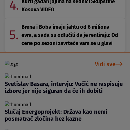
4.
Kurti gađan jajima na sednici Skupštine
Kosova VIDEO
Brena i Boba imaju jahtu od 6 miliona
5.
evra, a sada su odlučili da je rentiraju: Od
cene po sezoni zavrteće vam se u glavi
Vidi sve
Svetislav Basara, intervju: Vučić ne raspisuje
izbore jer nije siguran da će ih dobiti
Slučaj Energoprojekt: Država kao nemi
posmatrač zločina bez kazne