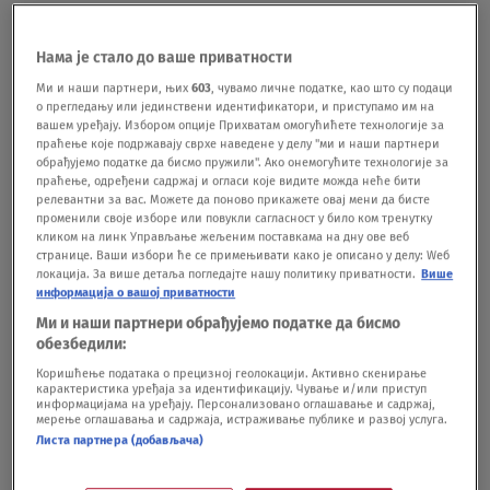
vod.umn.cdn.united.cloud/stream?
asset=obrusenzidmercatorgp-novas-
Нама је стало до ваше приватности
worldwide&stream=hp3500&t=0&player=m3u8v&s
Ми и наши партнери, њих
603
, чувамо личне податке, као што су подаци
о прегледању или јединствени идентификатори, и приступамо им на
p=novas&u=novas&p=n0v43!23t001" video-
вашем уређају. Избором опције Прихватам омогућићете технологије за
праћење које подржавају сврхе наведене у делу "ми и наши партнери
id="2999433"]
Pratite nas i na društvenim
обрађујемо податке да бисмо пружили". Ако онемогућите технологије за
праћење, одређени садржај и огласи које видите можда неће бити
mrežama:
Facebook
Twitter
Instagram
релевантни за вас. Можете да поново прикажете овај мени да бисте
променили своје изборе или повукли сагласност у било ком тренутку
кликом на линк Управљање жељеним поставкама на дну ове веб
странице. Ваши избори ће се примењивати како је описано у делу: Wеб
CLS traži: Hitno smenite ditektora
локација. За више детаља погледајте нашу политику приватности.
Више
pijaca zbog obrušavanja "Merkatora"
информација о вашој приватности
DRUŠTVO
18.01.22.
Ми и наши партнери обрађујемо податке да бисмо
FOTO Prve fotografije sa pijace
обезбедили:
"Merkator": Obrušio se plafon na ljude
Коришћење података о прецизној геолокацији. Активно скенирање
HRONIKA
18.01.22.
карактеристика уређаја за идентификацију. Чување и/или приступ
VIDEO Potresne scene kod "Starog
информацијама на уређају. Персонализовано оглашавање и садржај,
Merkatora": Povređene iznose iz
мерење оглашавања и садржаја, истраживање публике и развој услуга.
zgrade
Листа партнера (добављача)
HRONIKA
18.01.22.