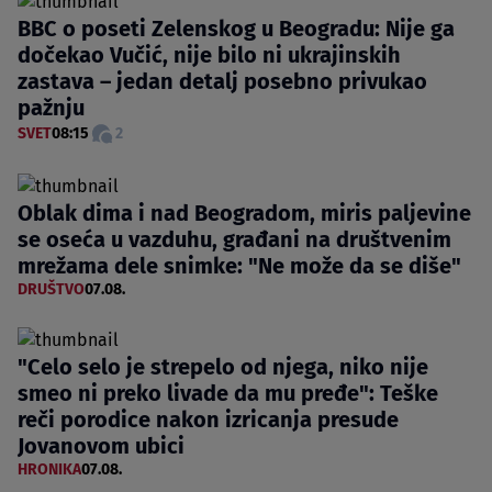
BBC o poseti Zelenskog u Beogradu: Nije ga
dočekao Vučić, nije bilo ni ukrajinskih
zastava – jedan detalj posebno privukao
pažnju
SVET
08:15
2
Oblak dima i nad Beogradom, miris paljevine
se oseća u vazduhu, građani na društvenim
mrežama dele snimke: "Ne može da se diše"
DRUŠTVO
07.08.
"Celo selo je strepelo od njega, niko nije
smeo ni preko livade da mu pređe": Teške
reči porodice nakon izricanja presude
Jovanovom ubici
HRONIKA
07.08.