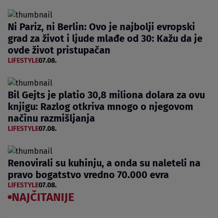
Ni Pariz, ni Berlin: Ovo je najbolji evropski
grad za život i ljude mlađe od 30: Kažu da je
ovde život pristupačan
LIFESTYLE
07.08.
Bil Gejts je platio 30,8 miliona dolara za ovu
knjigu: Razlog otkriva mnogo o njegovom
načinu razmišljanja
LIFESTYLE
07.08.
Renovirali su kuhinju, a onda su naleteli na
pravo bogatstvo vredno 70.000 evra
LIFESTYLE
07.08.
NAJČITANIJE