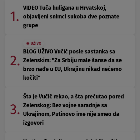
VIDEO Tuča huligana u Hrvatskoj,
1.
objavljeni snimci sukoba dve poznate
grupe
UŽIVO
BLOG UŽIVO Vučić posle sastanka sa
2.
Zelenskim: "Za Srbiju male šanse da se
brzo nađe u EU, Ukrajinu nikad nećemo
kočiti"
Šta je Vučić rekao, a šta prećutao pored
3.
Zelenskog: Bez vojne saradnje sa
Ukrajinom, Putinovo ime nije smeo da
izgovori