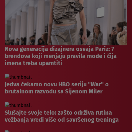
Nova generacija dizajnera osvaja Pariz: 7
brendova koji menjaju pravila mode i čija
imena treba upamtiti
Jedva čekamo novu HBO seriju "War" o
brutalnom razvodu sa Sijenom Miler
Slušajte svoje telo: zašto održiva rutina
vežbanja vredi više od savršenog treninga