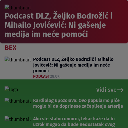
Podcast DLZ, Željko Bodrožić i
Mihailo Jovićević: Ni gašenje
medija im neće pomoći
BEX
Podcast DLZ, Željko Bodrožić i Mihailo
Jovićević: Ni gašenje medija im neće
pomoći
PODCAST
28.07.
Vidi sve
Kardiolog upozorava: Ovo popularno piće
moglo bi da doprinese začepljenju arterija
Ako ste stalno umorni, lekar kaže da bi
uzrok mogao da bude nedostatak ovog