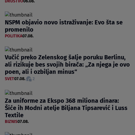
DRUŠTVO
06.08.
NSPM objavio novo istraživanje: Evo šta se
promenilo
POLITIKA
07.08.
Vučić preko Zelenskog šalje poruku Berlinu,
ali rizikuje bes svojih birača: „Za njega je ovo
poen, ali i ozbiljan minus“
SVET
07.08.
2
Za uniforme za Ekspo 368 miliona dinara:
Šiće ih Modni atelje Biljana Tipsarević i Luss
Textile
BIZNIS
07.08.