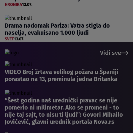
HRONIKA
13.07.
Drama nadomak Pariza: Vatra stigla do
naselja, evakuisano 1.000 ljudi
SVET
13.07.
Vidi sve
VIDEO Broj žrtava velikog požara u Španiji
porastao na 13, preminula jedna Britanka
“Šest godina naš urednički pravac se nije
pomerio ni milimetar. Ako se promeni - to
nije taj sajt, to nisu ti ljudi”: Govori Mihailo
Jovićević, glavni urednik portala Nova.rs