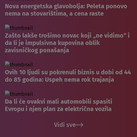
Nova energetska glavobolja: Peleta ponovo
nema na stovarištima, a cena raste
Zašto lakše trošimo novac koji „ne vidimo“ i
da li je impulsivna kupovina oblik
zavisničkog ponašanja
Ovih 10 ljudi su pokrenuli biznis u dobi od 44
do 85 godina: Uspeh nema rok trajanja
Da li će ovakvi mali automobili spasiti
Evropu i njen plan za električna vozila
Vidi sve