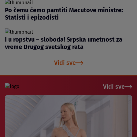
Po čemu ćemo pamtiti Macutove ministre:
Statisti i epizodisti
I u ropstvu – sloboda! Srpska umetnost za
vreme Drugog svetskog rata
Vidi sve
Vidi sve