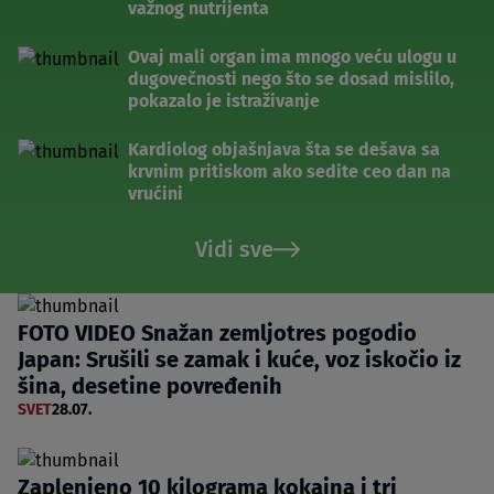
važnog nutrijenta
Ovaj mali organ ima mnogo veću ulogu u
dugovečnosti nego što se dosad mislilo,
pokazalo je istraživanje
Kardiolog objašnjava šta se dešava sa
krvnim pritiskom ako sedite ceo dan na
vrućini
Vidi sve
FOTO VIDEO Snažan zemljotres pogodio
Japan: Srušili se zamak i kuće, voz iskočio iz
šina, desetine povređenih
SVET
28.07.
Zaplenjeno 10 kilograma kokaina i tri