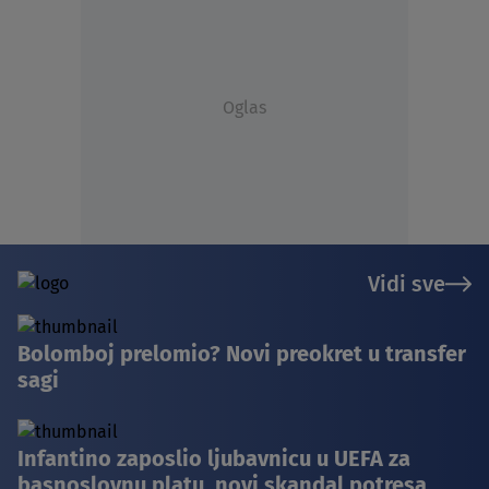
Oglas
Vidi sve
Bolomboj prelomio? Novi preokret u transfer
sagi
Infantino zaposlio ljubavnicu u UEFA za
basnoslovnu platu, novi skandal potresa