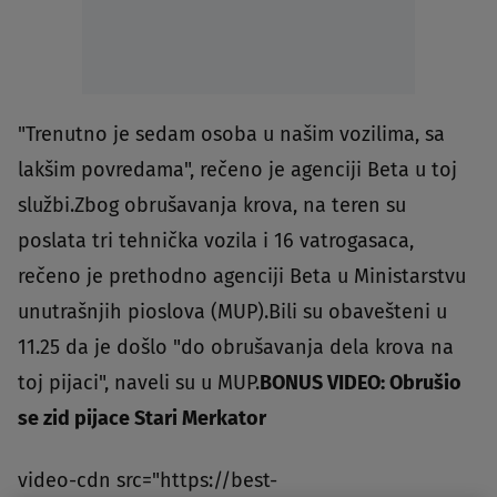
"Trenutno je sedam osoba u našim vozilima, sa
lakšim povredama", rečeno je agenciji Beta u toj
službi.Zbog obrušavanja krova, na teren su
poslata tri tehnička vozila i 16 vatrogasaca,
rečeno je prethodno agenciji Beta u Ministarstvu
unutrašnjih pioslova (MUP).Bili su obavešteni u
11.25 da je došlo "do obrušavanja dela krova na
toj pijaci", naveli su u MUP.
BONUS VIDEO: Obrušio
se zid pijace Stari Merkator
video-cdn src="https://best-