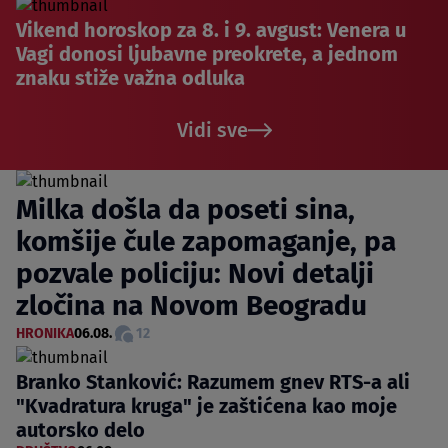
Vikend horoskop za 8. i 9. avgust: Venera u
Vagi donosi ljubavne preokrete, a jednom
znaku stiže važna odluka
Vidi sve
Milka došla da poseti sina,
komšije čule zapomaganje, pa
pozvale policiju: Novi detalji
zločina na Novom Beogradu
HRONIKA
06.08.
12
Branko Stanković: Razumem gnev RTS-a ali
"Kvadratura kruga" je zaštićena kao moje
autorsko delo