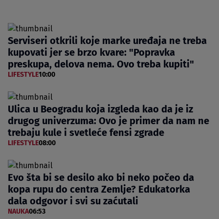
Serviseri otkrili koje marke uređaja ne treba
kupovati jer se brzo kvare: "Popravka
preskupa, delova nema. Ovo treba kupiti"
LIFESTYLE
10:00
Ulica u Beogradu koja izgleda kao da je iz
drugog univerzuma: Ovo je primer da nam ne
trebaju kule i svetleće fensi zgrade
LIFESTYLE
08:00
Evo šta bi se desilo ako bi neko počeo da
kopa rupu do centra Zemlje? Edukatorka
dala odgovor i svi su zaćutali
NAUKA
06:53