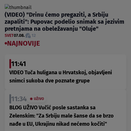
(VIDEO) "Drinu ćemo pregaziti, a Srbiju
zapaliti": Pupovac podelio snimak sa jezivim
pretnjama na obeležavanju "Oluje"
SVET
07.08.
12
NAJNOVIJE
11:41
VIDEO Tuča huligana u Hrvatskoj, objavljeni
snimci sukoba dve poznate grupe
11:34
UŽIVO
BLOG UŽIVO Vučić posle sastanka sa
Zelenskim: "Za Srbiju male šanse da se brzo
nađe u EU, Ukrajinu nikad nećemo kočiti"