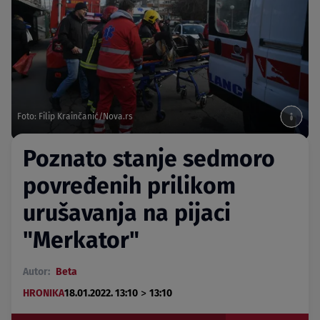
Foto: Filip Krainčanić/Nova.rs
Poznato stanje sedmoro
povređenih prilikom
urušavanja na pijaci
"Merkator"
Autor:
Beta
>
HRONIKA
18.01.2022. 13:10
13:10