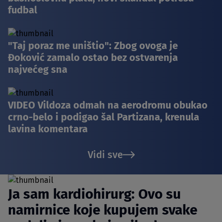
fudbal
"Taj poraz me uništio": Zbog ovoga je
Đoković zamalo ostao bez ostvarenja
najvećeg sna
VIDEO Vildoza odmah na aerodromu obukao
crno-belo i podigao šal Partizana, krenula
lavina komentara
Vidi sve
Ja sam kardiohirurg: Ovo su
namirnice koje kupujem svake