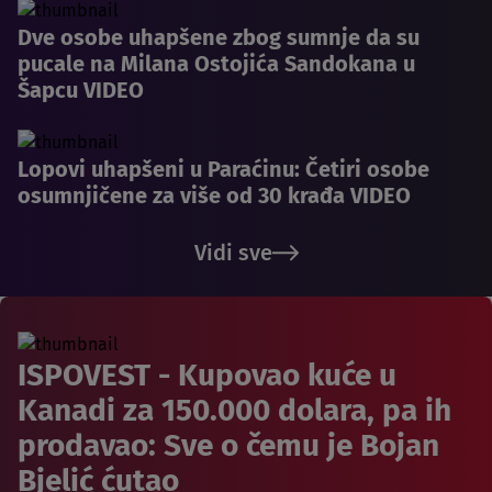
Dve osobe uhapšene zbog sumnje da su
pucale na Milana Ostojića Sandokana u
Šapcu VIDEO
Lopovi uhapšeni u Paraćinu: Četiri osobe
osumnjičene za više od 30 krađa VIDEO
Vidi sve
ISPOVEST - Kupovao kuće u
Kanadi za 150.000 dolara, pa ih
prodavao: Sve o čemu je Bojan
Bjelić ćutao