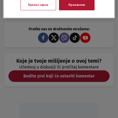
Приказ сврха
Прихватам
HITNA POMOC
MERKATOR
POVREDJENI
Pratite nas na društvenim mrežama:
Koje je tvoje mišljenje o ovoj temi?
Učestvuj u diskusiji ili pročitaj komentare
Budite prvi koji će ostaviti komentar