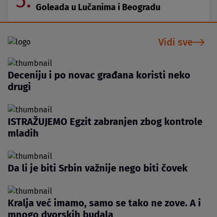
5.
Goleada u Lučanima i Beogradu
Vidi sve
Deceniju i po novac građana koristi neko
drugi
ISTRAŽUJEMO Egzit zabranjen zbog kontrole
mladih
Da li je biti Srbin važnije nego biti čovek
Kralja već imamo, samo se tako ne zove. A i
mnogo dvorskih budala