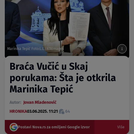
Marinika Tepić Foto:L.L./ATAImages
Braća Vučić u Skaj
porukama: Šta je otkrila
Marinika Tepić
Autor:
Jovan Mladenović
HRONIKA
03.06.2025. 11:21
64
Postavi Nova.rs za omiljeni Google izvor
Više