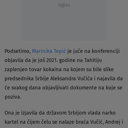
Oglas
Podsetimo,
Marinika Tepić
je juče na konferenciji
objavila da je još 2021. godine na Tahitiju
zaplenjen tovar kokaina na kojem su bile slike
predsednika Srbije Aleksandra Vučića i najavila da
će svakog dana objavljivati dokumente na koje se
poziva.
Ona je izjavila da državom Srbijom vlada narko
kartel na čijem čelu se nalaze braća Vučić, Andrej i