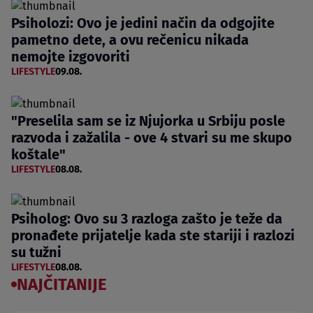
Psiholozi: Ovo je jedini način da odgojite
pametno dete, a ovu rečenicu nikada
nemojte izgovoriti
LIFESTYLE
09.08.
"Preselila sam se iz Njujorka u Srbiju posle
razvoda i zažalila - ove 4 stvari su me skupo
koštale"
LIFESTYLE
08.08.
Psiholog: Ovo su 3 razloga zašto je teže da
pronađete prijatelje kada ste stariji i razlozi
su tužni
LIFESTYLE
08.08.
NAJČITANIJE