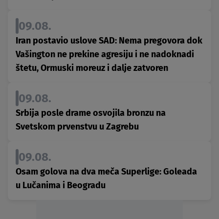
09.08.
Iran postavio uslove SAD: Nema pregovora dok
Vašington ne prekine agresiju i ne nadoknadi
štetu, Ormuski moreuz i dalje zatvoren
09.08.
Srbija posle drame osvojila bronzu na
Svetskom prvenstvu u Zagrebu
09.08.
Osam golova na dva meča Superlige: Goleada
u Lučanima i Beogradu