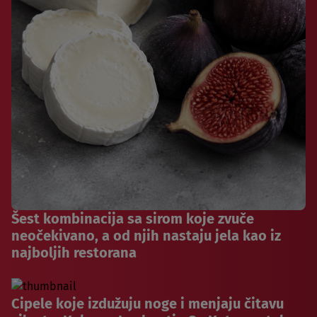
Šest kombinacija sa sirom koje zvuče
neočekivano, a od njih nastaju jela kao iz
najboljih restorana
Cipele koje izdužuju noge i menjaju čitavu