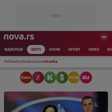
Oglas
NAJNOVIJE
VESTI
SHOW
SPORT
VIDEO
NO
Politika
Društvo
Biznis
Svet
Hronika