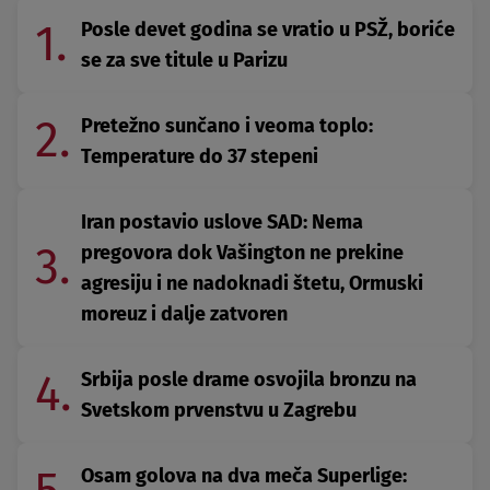
1.
Posle devet godina se vratio u PSŽ, boriće
se za sve titule u Parizu
2.
Pretežno sunčano i veoma toplo:
Temperature do 37 stepeni
Iran postavio uslove SAD: Nema
3.
pregovora dok Vašington ne prekine
agresiju i ne nadoknadi štetu, Ormuski
moreuz i dalje zatvoren
4.
Srbija posle drame osvojila bronzu na
Svetskom prvenstvu u Zagrebu
Osam golova na dva meča Superlige: