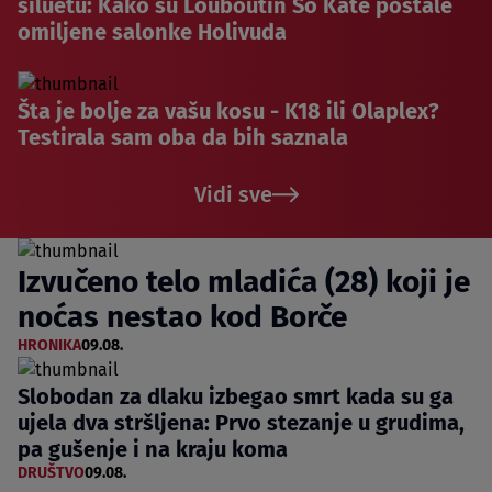
siluetu: Kako su Louboutin So Kate postale
omiljene salonke Holivuda
Šta je bolje za vašu kosu - K18 ili Olaplex?
Testirala sam oba da bih saznala
Vidi sve
Izvučeno telo mladića (28) koji je
noćas nestao kod Borče
HRONIKA
09.08.
Slobodan za dlaku izbegao smrt kada su ga
ujela dva stršljena: Prvo stezanje u grudima,
pa gušenje i na kraju koma
DRUŠTVO
09.08.