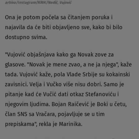
arhiva/Instagram/KRIK/Nedić, Vujović
Ona je potom počela sa čitanjem poruka i
najavila da će biti objavljeno sve, kako bi bilo
dostupno svima.
"Vujović objašnjava kako ga Novak zove za
glasove. "Novak je mene zvao, a ne ja njega", kaže
tada. Vujović kaže, pola Vlade Srbije su kokainski
zavisnici. Velja i Vučko više nisu dobri. Samo je
pitanje kad će Vučić dati otkaz Stefanoviću i
njegovim ljudima. Bojan Raičević je Boki u četu,
član SNS sa Vračara, pojavljuje se u tim
prepiskama", rekla je Marinika.