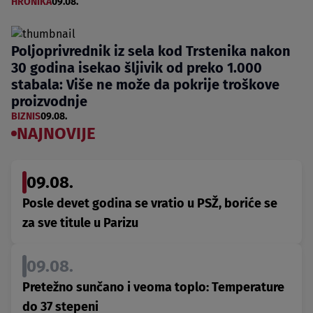
HRONIKA
09.08.
Poljoprivrednik iz sela kod Trstenika nakon
30 godina isekao šljivik od preko 1.000
stabala: Više ne može da pokrije troškove
proizvodnje
BIZNIS
09.08.
NAJNOVIJE
09.08.
Posle devet godina se vratio u PSŽ, boriće se
za sve titule u Parizu
09.08.
Pretežno sunčano i veoma toplo: Temperature
do 37 stepeni