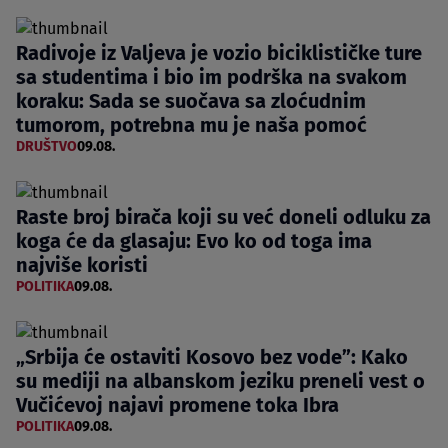
Radivoje iz Valjeva je vozio biciklističke ture
sa studentima i bio im podrška na svakom
koraku: Sada se suočava sa zloćudnim
tumorom, potrebna mu je naša pomoć
DRUŠTVO
09.08.
Raste broj birača koji su već doneli odluku za
koga će da glasaju: Evo ko od toga ima
najviše koristi
POLITIKA
09.08.
„Srbija će ostaviti Kosovo bez vode”: Kako
su mediji na albanskom jeziku preneli vest o
Vučićevoj najavi promene toka Ibra
POLITIKA
09.08.