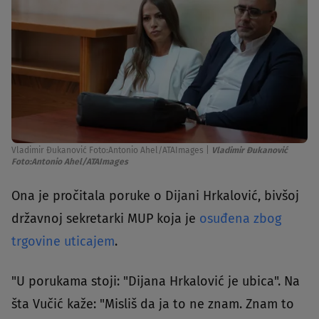
Vladimir Đukanović Foto:Antonio Ahel/ATAImages
|
Vladimir Đukanović
Foto:Antonio Ahel/ATAImages
Ona je pročitala poruke o Dijani Hrkalović, bivšoj
državnoj sekretarki MUP koja je
osuđena zbog
trgovine uticajem
.
"U porukama stoji: "Dijana Hrkalović je ubica". Na
šta Vučić kaže: "Misliš da ja to ne znam. Znam to