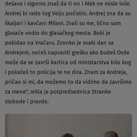
dešava i sigurno znaš da ti on i Alek ne misle loše.
Andrej bi rado tog Velju počistio. Andrej zna da su
škaljari i kavčani Milovi. Zvali su me, lično sam
glasače vodio do glasačkog mesta. Boki je
pokidao na Vračaru. Zvonko je svaki dan sa
Andrejem, nećeš napraviti grešku ako budeš Ovde
može da se završi kartica od ministarstva bilo kog
i pokažeš to policija te ne dira. Znam za Andreja,
pričao si mi, da možemo to da vidimo da završimo
za mene", rekla je potpredsednica Stranke
slobode i pravde.