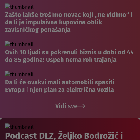
Zašto lakše trošimo novac koji „ne vidimo“ i
da li je impulsivna kupovina oblik
zavisničkog ponašanja
Ovih 10 ljudi su pokrenuli biznis u dobi od 44
do 85 godina: Uspeh nema rok trajanja
Da li će ovakvi mali automobili spasiti
Evropu i njen plan za električna vozila
Vidi sve
Podcast DLZ, Željko Bodrožić i