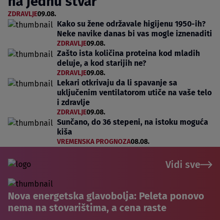
na jednu stvar
ZDRAVLJE
09.08.
Kako su žene održavale higijenu 1950-ih?
Neke navike danas bi vas mogle iznenaditi
ZDRAVLJE
09.08.
Zašto ista količina proteina kod mladih
deluje, a kod starijih ne?
ZDRAVLJE
09.08.
Lekari otkrivaju da li spavanje sa
uključenim ventilatorom utiče na vaše telo
i zdravlje
ZDRAVLJE
09.08.
Sunčano, do 36 stepeni, na istoku moguća
kiša
VREMENSKA PROGNOZA
08.08.
Vidi sve
Nova energetska glavobolja: Peleta ponovo
nema na stovarištima, a cena raste