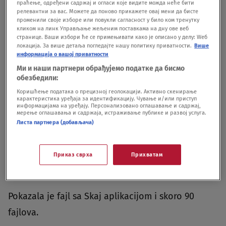
праћење, одређени садржај и огласи које видите можда неће бити
релевантни за вас. Можете да поново прикажете овај мени да бисте
променили своје изборе или повукли сагласност у било ком тренутку
кликом на линк Управљање жељеним поставкама на дну ове веб
странице. Ваши избори ће се примењивати како је описано у делу: Wеб
локација. За више детаља погледајте нашу политику приватности.
Више
информација о вашој приватности
Ми и наши партнери обрађујемо податке да бисмо
обезбедили:
Filip Korać Foto:Rajko Ristić
|
Filip Korać Foto:Rajko Ristić
Коришћење података о прецизној геолокацији. Активно скенирање
карактеристика уређаја за идентификацију. Чување и/или приступ
Ona je istakla je vlast prvobitno sarađivala sa
информацијама на уређају. Персонализовано оглашавање и садржај,
мерење оглашавања и садржаја, истраживање публике и развој услуга.
kavačkim klanom, dok Veljko Belivuk nije
Листа партнера (добављача)
našamarao člana porodice Vučić ispred Beton
hale, a nakon toga je usledilo "otopljavanje"
Приказ сврха
Прихватам
odnosa sa suparničkim škaljarskim klanom.
Pokazala je fajl sa Skaj aplikacijom i skoro 90
fajlova.