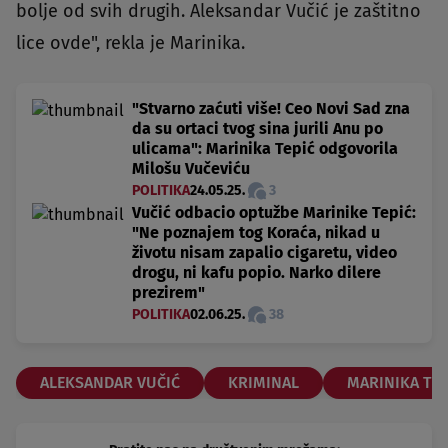
bolje od svih drugih. Aleksandar Vučić je zaštitno
lice ovde", rekla je Marinika.
"Stvarno zaćuti više! Ceo Novi Sad zna
da su ortaci tvog sina jurili Anu po
ulicama": Marinika Tepić odgovorila
Milošu Vučeviću
POLITIKA
24.05.25.
3
Vučić odbacio optužbe Marinike Tepić:
"Ne poznajem tog Koraća, nikad u
životu nisam zapalio cigaretu, video
drogu, ni kafu popio. Narko dilere
prezirem"
POLITIKA
02.06.25.
38
ALEKSANDAR VUČIĆ
KRIMINAL
MARINIKA TEP