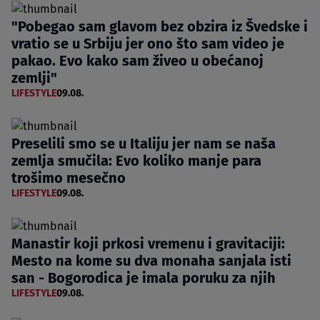
"Pobegao sam glavom bez obzira iz Švedske i
vratio se u Srbiju jer ono što sam video je
pakao. Evo kako sam živeo u obećanoj
zemlji"
LIFESTYLE
09.08.
Preselili smo se u Italiju jer nam se naša
zemlja smučila: Evo koliko manje para
trošimo mesečno
LIFESTYLE
09.08.
Manastir koji prkosi vremenu i gravitaciji:
Mesto na kome su dva monaha sanjala isti
san - Bogorodica je imala poruku za njih
LIFESTYLE
09.08.