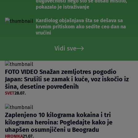
dugovečnosti nego što se dosad mislilo,
pokazalo je istraživanje
Kardiolog objašnjava šta se dešava sa
krvnim pritiskom ako sedite ceo dan na
vrućini
Vidi sve
FOTO VIDEO Snažan zemljotres pogodio
Japan: Srušili se zamak i kuće, voz iskočio iz
šina, desetine povređenih
SVET
28.07.
Zaplenjeno 10 kilograma kokaina i tri
kilograma heroina: Pogledajte kako je
uhapšen osumnjičeni u Beogradu
HRONIKA
21.07.