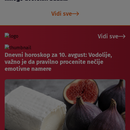
Vidi sve
Vidi sve
Dnevni horoskop za 10. avgust: Vodolije,
važno je da pravilno procenite nečije
emotivne namere