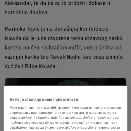
Aleksandar, te da će za to priložiti dokaze u
narednim danima.
Marinika Tepić je na današnjoj konferenciji
izjavila da je juče otvorena tema državnog narko
kartela na čelu sa braćom Vučić, dok je jedna od
važnijih karika bio Novak Nedić, kao veza između
Vučića i Filipa Koraća.
Нама је стало до ваше приватности
Ми и наши партнери, њих
603
, чувамо личне податке, као што су подаци
о прегледању или јединствени идентификатори, и приступамо им на
вашем уређају. Избором опције Прихватам омогућићете технологије за
праћење које подржавају сврхе наведене у делу "ми и наши партнери
обрађујемо податке да бисмо пружили". Ако онемогућите технологије за