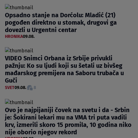
Opsadno stanje na Dorćolu: Mladić (21)
pogođen direktno u stomak, drugovi ga
dovezli u Urgentni centar
HRONIKA
09.08.
VIDEO Snimci Orbana iz Srbije privukli
pažnju: Ko su ljudi koji su šetali uz bivšeg
mađarskog premijera na Saboru trubača u
Guči
SVET
09.08.
8
Ovo je najpijaniji čovek na svetu i da - Srbin
je: Šokirani lekari mu na VMA tri puta vadili
krv, izmerili skoro 15 promila, 10 godina niko
nije oborio njegov rekord