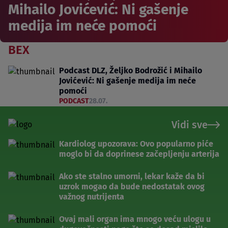
Mihailo Jovićević: Ni gašenje
medija im neće pomoći
BEX
Podcast DLZ, Željko Bodrožić i Mihailo
Jovićević: Ni gašenje medija im neće
pomoći
PODCAST
28.07.
Vidi sve
Kardiolog upozorava: Ovo popularno piće
moglo bi da doprinese začepljenju arterija
Ako ste stalno umorni, lekar kaže da bi
uzrok mogao da bude nedostatak ovog
važnog nutrijenta
Ovaj mali organ ima mnogo veću ulogu u