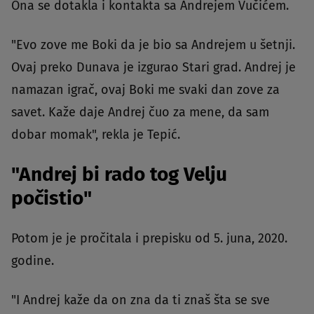
Ona se dotakla i kontakta sa Andrejem Vučićem.
"Evo zove me Boki da je bio sa Andrejem u šetnji.
Ovaj preko Dunava je izgurao Stari grad. Andrej je
namazan igrač, ovaj Boki me svaki dan zove za
savet. Kaže daje Andrej čuo za mene, da sam
dobar momak", rekla je Tepić.
"Andrej bi rado tog Velju
počistio"
Potom je je pročitala i prepisku od 5. juna, 2020.
godine.
"I Andrej kaže da on zna da ti znaš šta se sve