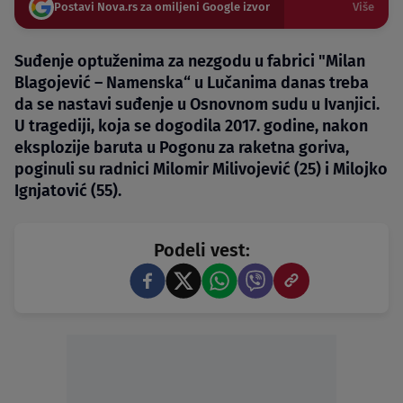
Postavi Nova.rs za omiljeni Google izvor
Više
Suđenje optuženima za nezgodu u fabrici "Milan
Blagojević – Namenska“ u Lučanima danas treba
da se nastavi suđenje u Osnovnom sudu u Ivanjici.
U tragediji, koja se dogodila 2017. godine, nakon
eksplozije baruta u Pogonu za raketna goriva,
poginuli su radnici Milomir Milivojević (25) i Milojko
Ignjatović (55).
Podeli vest: