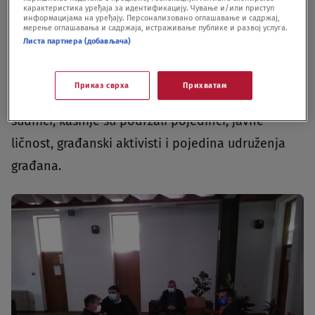
sindikata, navodno spontano, okupili ispred suda
карактеристика уређаја за идентификацију. Чување и/или приступ
информацијама на уређају. Персонализовано оглашавање и садржај,
мерење оглашавања и садржаја, истраживање публике и развој услуга.
u Ivanjici i podržali direktora Radoša
Листа партнера (добављача)
Milovanovića, a neki od njih su vređali članove
porodice Milivojević. Porodicu pogunulog radnika,
Приказ сврха
Прихватам
dolaskom ispred zgrade suda i prisutvom u
sudnici, kasnije su podržali pojedinci, javne
ličnost, građanski aktivisti i pojedina udruženja
građana.