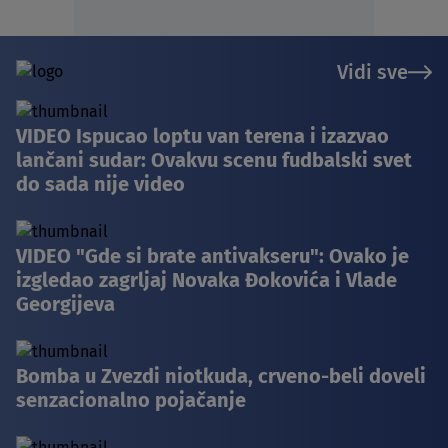
Vidi sve
VIDEO Ispucao loptu van terena i izazvao
lančani sudar: Ovakvu scenu fudbalski svet
do sada nije video
VIDEO "Gde si brate antivakseru": Ovako je
izgledao zagrljaj Novaka Đokovića i Vlade
Georgijeva
Bomba u Zvezdi niotkuda, crveno-beli doveli
senzacionalno pojačanje