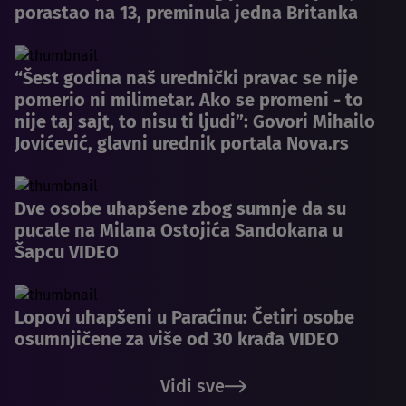
porastao na 13, preminula jedna Britanka
“Šest godina naš urednički pravac se nije
pomerio ni milimetar. Ako se promeni - to
nije taj sajt, to nisu ti ljudi”: Govori Mihailo
Jovićević, glavni urednik portala Nova.rs
Dve osobe uhapšene zbog sumnje da su
pucale na Milana Ostojića Sandokana u
Šapcu VIDEO
Lopovi uhapšeni u Paraćinu: Četiri osobe
osumnjičene za više od 30 krađa VIDEO
Vidi sve