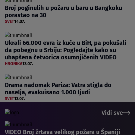
Broj poginulih u požaru u baru u Bangkoku
porastao na 30
SVET
14.07.
Ukrali 66.000 evra iz kuće u BiH, pa pokušali
da pobegnu u Srbiju: Pogledajte kako su
uhapšena četvorica osumnjičenih VIDEO
HRONIKA
13.07.
Drama nadomak Pariza: Vatra stigla do
naselja, evakuisano 1.000 ljudi
SVET
13.07.
Vidi sve
VIDEO Broj žrtava velikog požara u Španiji