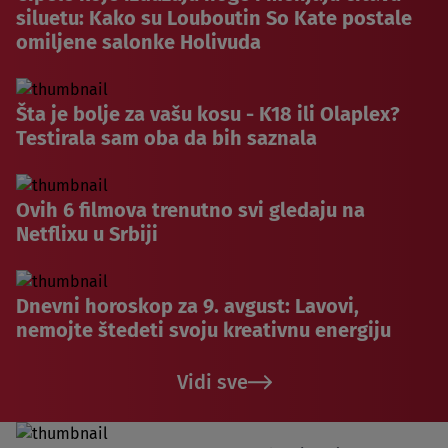
siluetu: Kako su Louboutin So Kate postale
omiljene salonke Holivuda
Šta je bolje za vašu kosu - K18 ili Olaplex?
Testirala sam oba da bih saznala
Ovih 6 filmova trenutno svi gledaju na
Netflixu u Srbiji
Dnevni horoskop za 9. avgust: Lavovi,
nemojte štedeti svoju kreativnu energiju
Vidi sve