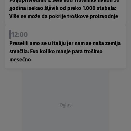
Poljoprivrednik iz sela kod Trstenika nakon 30
godina isekao šljivik od preko 1.000 stabala:
Više ne može da pokrije troškove proizvodnje
12:00
Preselili smo se u Italiju jer nam se naša zemlja
smučila: Evo koliko manje para trošimo
mesečno
Oglas