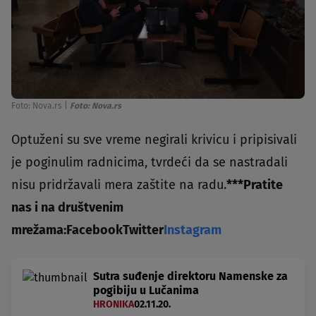
Foto: Nova.rs
|
Foto: Nova.rs
Optuženi su sve vreme negirali krivicu i pripisivali
je poginulim radnicima, tvrdeći da se nastradali
nisu pridržavali mera zaštite na radu.
***
Pratite
nas i na društvenim
mrežama:
Facebook
Twitter
Instagram
Sutra suđenje direktoru Namenske za
pogibiju u Lučanima
HRONIKA
02.11.20.