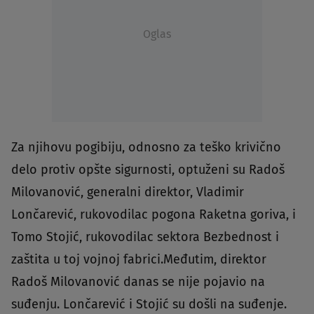
Oglas
Za njihovu pogibiju, odnosno za teško krivično
delo protiv opšte sigurnosti, optuženi su Radoš
Milovanović, generalni direktor, Vladimir
Lončarević, rukovodilac pogona Raketna goriva, i
Tomo Stojić, rukovodilac sektora Bezbednost i
zaštita u toj vojnoj fabrici.Međutim, direktor
Radoš Milovanović danas se nije pojavio na
suđenju. Lončarević i Stojić su došli na suđenje.