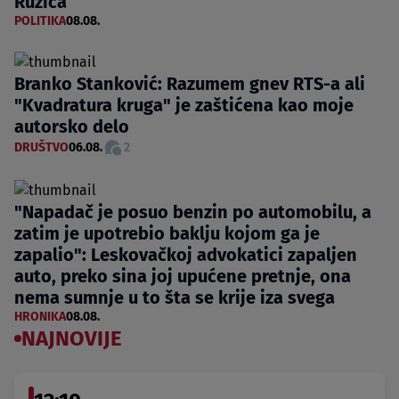
Ružića
POLITIKA
08.08.
Branko Stanković: Razumem gnev RTS-a ali
"Kvadratura kruga" je zaštićena kao moje
autorsko delo
DRUŠTVO
06.08.
2
"Napadač je posuo benzin po automobilu, a
zatim je upotrebio baklju kojom ga je
zapalio": Leskovačkoj advokatici zapaljen
auto, preko sina joj upućene pretnje, ona
nema sumnje u to šta se krije iza svega
HRONIKA
08.08.
NAJNOVIJE