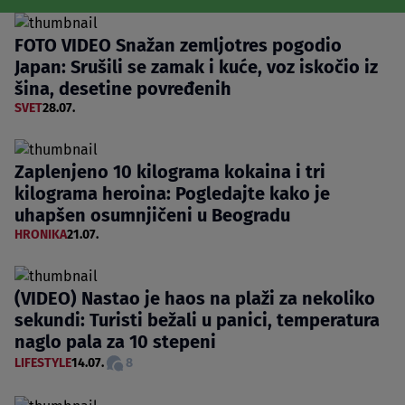
FOTO VIDEO Snažan zemljotres pogodio
Japan: Srušili se zamak i kuće, voz iskočio iz
šina, desetine povređenih
SVET
28.07.
Zaplenjeno 10 kilograma kokaina i tri
kilograma heroina: Pogledajte kako je
uhapšen osumnjičeni u Beogradu
HRONIKA
21.07.
(VIDEO) Nastao je haos na plaži za nekoliko
sekundi: Turisti bežali u panici, temperatura
naglo pala za 10 stepeni
LIFESTYLE
14.07.
8