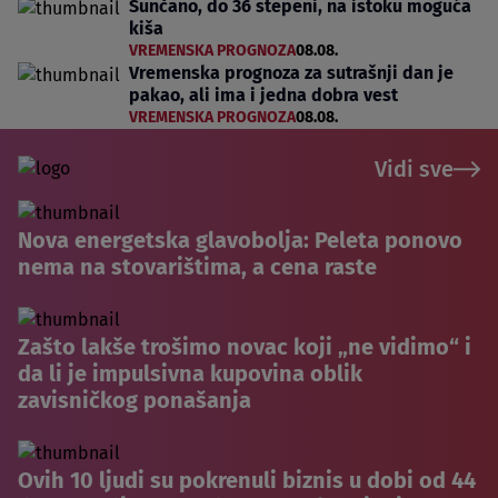
Sunčano, do 36 stepeni, na istoku moguća
kiša
VREMENSKA PROGNOZA
08.08.
Vremenska prognoza za sutrašnji dan je
pakao, ali ima i jedna dobra vest
VREMENSKA PROGNOZA
08.08.
Vidi sve
Nova energetska glavobolja: Peleta ponovo
nema na stovarištima, a cena raste
Zašto lakše trošimo novac koji „ne vidimo“ i
da li je impulsivna kupovina oblik
zavisničkog ponašanja
Ovih 10 ljudi su pokrenuli biznis u dobi od 44