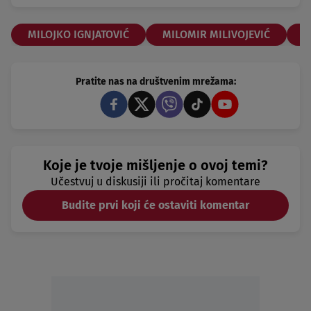
MILOJKO IGNJATOVIĆ
MILOMIR MILIVOJEVIĆ
N
Pratite nas na društvenim mrežama:
Koje je tvoje mišljenje o ovoj temi?
Učestvuj u diskusiji ili pročitaj komentare
Budite prvi koji će ostaviti komentar