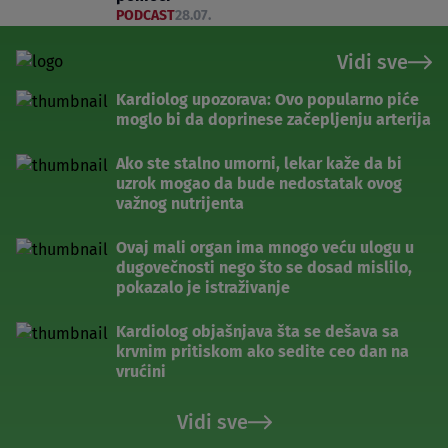
PODCAST
28.07.
Vidi sve
Kardiolog upozorava: Ovo popularno piće
moglo bi da doprinese začepljenju arterija
Ako ste stalno umorni, lekar kaže da bi
uzrok mogao da bude nedostatak ovog
važnog nutrijenta
Ovaj mali organ ima mnogo veću ulogu u
dugovečnosti nego što se dosad mislilo,
pokazalo je istraživanje
Kardiolog objašnjava šta se dešava sa
krvnim pritiskom ako sedite ceo dan na
vrućini
Vidi sve