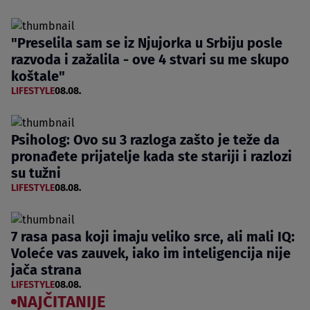
"Preselila sam se iz Njujorka u Srbiju posle
razvoda i zažalila - ove 4 stvari su me skupo
koštale"
LIFESTYLE
08.08.
Psiholog: Ovo su 3 razloga zašto je teže da
pronađete prijatelje kada ste stariji i razlozi
su tužni
LIFESTYLE
08.08.
7 rasa pasa koji imaju veliko srce, ali mali IQ:
Voleće vas zauvek, iako im inteligencija nije
jača strana
LIFESTYLE
08.08.
NAJČITANIJE