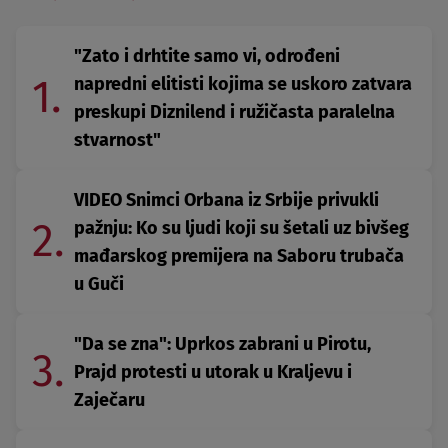
"Zato i drhtite samo vi, odrođeni
1.
napredni elitisti kojima se uskoro zatvara
preskupi Diznilend i ružičasta paralelna
stvarnost"
VIDEO Snimci Orbana iz Srbije privukli
2.
pažnju: Ko su ljudi koji su šetali uz bivšeg
mađarskog premijera na Saboru trubača
u Guči
"Da se zna": Uprkos zabrani u Pirotu,
3.
Prajd protesti u utorak u Kraljevu i
Zaječaru