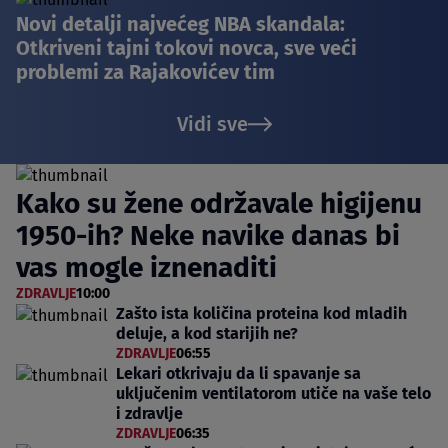
Novi detalji najvećeg NBA skandala:
Otkriveni tajni tokovi novca, sve veći
problemi za Rajakovićev tim
Vidi sve
Kako su žene održavale higijenu
1950-ih? Neke navike danas bi
vas mogle iznenaditi
ZDRAVLJE
10:00
Zašto ista količina proteina kod mladih
deluje, a kod starijih ne?
ZDRAVLJE
06:55
Lekari otkrivaju da li spavanje sa
uključenim ventilatorom utiče na vaše telo
i zdravlje
ZDRAVLJE
06:35