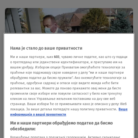
Нама је стало до ваше приватности
Ми и наши партнери, њих
603
, чувамо личне податке, као што су подаци
о прегледању или јединствени идентификатори, и приступамо им на
вашем уређају. Избором опције Прихватам омогућићете технологије за
праћење које подржавају сврхе наведене у делу "ми и наши партнери
обрађујемо податке да бисмо пружили". Ако онемогућите технологије за
праћење, одређени садржај и огласи које видите можда неће бити
релевантни за вас. Можете да поново прикажете овај мени да бисте
променили своје изборе или повукли сагласност у било ком тренутку
кликом на линк Управљање жељеним поставкама на дну ове веб
странице. Ваши избори ће се примењивати како је описано у делу: Wеб
Foto: Nova.rs
|
Foto: Nova.rs
локација. За више детаља погледајте нашу политику приватности.
Више
информација о вашој приватности
Sudski proces je počeo 3. oktobra prošle godine,
Ми и наши партнери обрађујемо податке да бисмо
обезбедили:
kada su se radnici lučanske fabrike i čelnici
Коришћење података о прецизној геолокацији. Активно скенирање