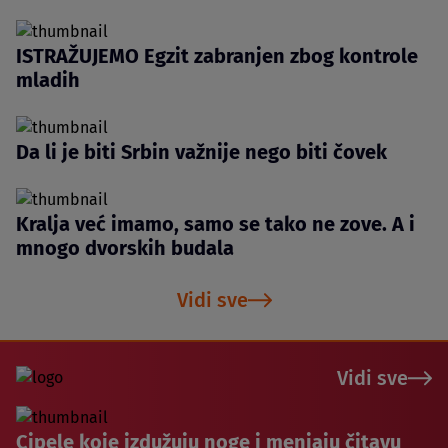
ISTRAŽUJEMO Egzit zabranjen zbog kontrole
mladih
Da li je biti Srbin važnije nego biti čovek
Kralja već imamo, samo se tako ne zove. A i
mnogo dvorskih budala
Vidi sve
Vidi sve
Cipele koje izdužuju noge i menjaju čitavu