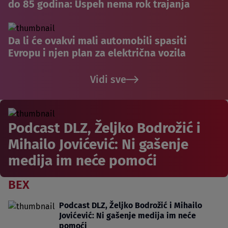
do 85 godina: Uspeh nema rok trajanja
Da li će ovakvi mali automobili spasiti
Evropu i njen plan za električna vozila
Vidi sve
Podcast DLZ, Željko Bodrožić i
Mihailo Jovićević: Ni gašenje
medija im neće pomoći
BEX
Podcast DLZ, Željko Bodrožić i Mihailo
Jovićević: Ni gašenje medija im neće
pomoći