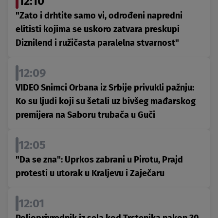
12:10
"Zato i drhtite samo vi, odrođeni napredni
elitisti kojima se uskoro zatvara preskupi
Diznilend i ružičasta paralelna stvarnost"
12:09
VIDEO Snimci Orbana iz Srbije privukli pažnju:
Ko su ljudi koji su šetali uz bivšeg mađarskog
premijera na Saboru trubača u Guči
12:05
"Da se zna": Uprkos zabrani u Pirotu, Prajd
protesti u utorak u Kraljevu i Zaječaru
12:01