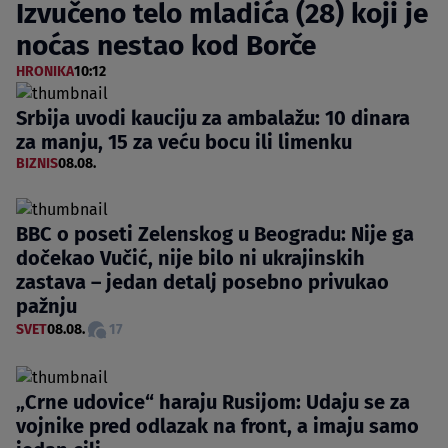
Izvučeno telo mladića (28) koji je
noćas nestao kod Borče
HRONIKA
10:12
Srbija uvodi kauciju za ambalažu: 10 dinara
za manju, 15 za veću bocu ili limenku
BIZNIS
08.08.
BBC o poseti Zelenskog u Beogradu: Nije ga
dočekao Vučić, nije bilo ni ukrajinskih
zastava – jedan detalj posebno privukao
pažnju
SVET
08.08.
17
„Crne udovice“ haraju Rusijom: Udaju se za
vojnike pred odlazak na front, a imaju samo