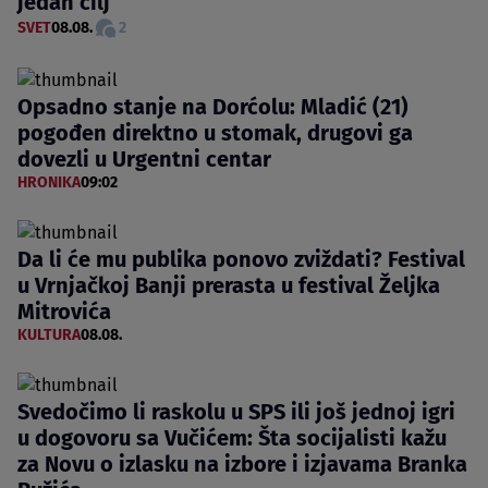
jedan cilj
SVET
08.08.
2
Opsadno stanje na Dorćolu: Mladić (21)
pogođen direktno u stomak, drugovi ga
dovezli u Urgentni centar
HRONIKA
09:02
Da li će mu publika ponovo zviždati? Festival
u Vrnjačkoj Banji prerasta u festival Željka
Mitrovića
KULTURA
08.08.
Svedočimo li raskolu u SPS ili još jednoj igri
u dogovoru sa Vučićem: Šta socijalisti kažu
za Novu o izlasku na izbore i izjavama Branka