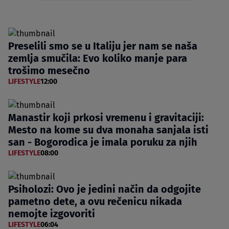
Preselili smo se u Italiju jer nam se naša
zemlja smučila: Evo koliko manje para
trošimo mesečno
LIFESTYLE
12:00
Manastir koji prkosi vremenu i gravitaciji:
Mesto na kome su dva monaha sanjala isti
san - Bogorodica je imala poruku za njih
LIFESTYLE
08:00
Psiholozi: Ovo je jedini način da odgojite
pametno dete, a ovu rečenicu nikada
nemojte izgovoriti
LIFESTYLE
06:04