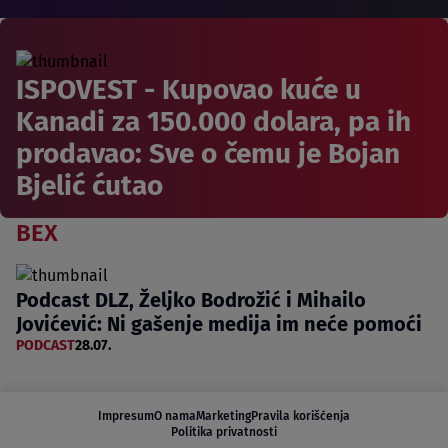
ISPOVEST - Kupovao kuće u
Kanadi za 150.000 dolara, pa ih
prodavao: Sve o čemu je Bojan
Bjelić ćutao
BEX
Podcast DLZ, Željko Bodrožić i Mihailo
Jovićević: Ni gašenje medija im neće pomoći
PODCAST
28.07.
Impresum
O nama
Marketing
Pravila korišćenja
Politika privatnosti