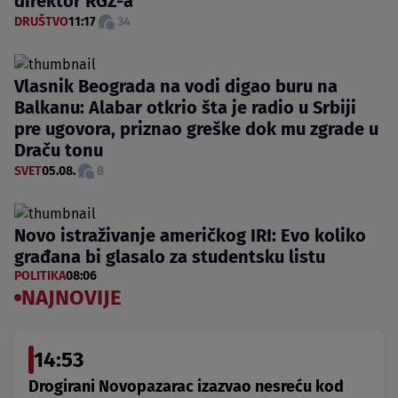
direktor RGZ-a
DRUŠTVO
11:17
34
Vlasnik Beograda na vodi digao buru na
Balkanu: Alabar otkrio šta je radio u Srbiji
pre ugovora, priznao greške dok mu zgrade u
Draču tonu
SVET
05.08.
8
Novo istraživanje američkog IRI: Evo koliko
građana bi glasalo za studentsku listu
POLITIKA
08:06
NAJNOVIJE
14:53
Drogirani Novopazarac izazvao nesreću kod