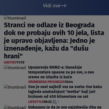
Vidi sve
Stranci ne odlaze iz Beograda
dok ne probaju ovih 10 jela, lista
je upravo objavljena: Jedno je
iznenađenje, kažu da "dušu
hrani"
GASTRO
11:10
Upozorenje RHMZ-a: Današnje
temperature opasne su po sve, u ovo
vreme ne izlazite iz kuće
VREMENSKA PROGNOZA
10:44
Ovo je novi najbrži voz na svetu: Evo kako
izgleda unutrašnjost "metka" koji juri
brzinom od 450 kilometara na sat
LIFESTYLE
06:32
7
Dokazano je da je ovo najzdravija riba na