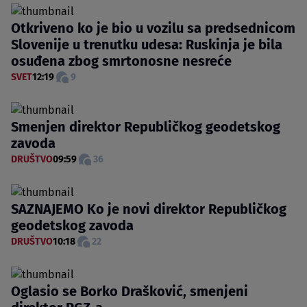
Otkriveno ko je bio u vozilu sa predsednicom
Slovenije u trenutku udesa: Ruskinja je bila
osuđena zbog smrtonosne nesreće
SVET
12:19
9
Smenjen direktor Republičkog geodetskog
zavoda
DRUŠTVO
09:59
36
SAZNAJEMO Ko je novi direktor Republičkog
geodetskog zavoda
DRUŠTVO
10:18
22
Oglasio se Borko Drašković, smenjeni