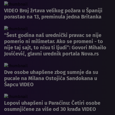
VIDEO Broj žrtava velikog požara u Španiji
porastao na 13, preminula jedna Britanka
“Šest godina naš urednički pravac se nije
pomerio ni milimetar. Ako se promeni - to
nije taj sajt, to nisu ti ljudi”: Govori Mihailo
Jovićević, glavni urednik portala Nova.rs
Dve osobe uhapšene zbog sumnje da su
pucale na Milana Ostojića Sandokana u
Šapcu VIDEO
Lopovi uhapšeni u Paraćinu: Četiri osobe
osumnjičene za više od 30 krađa VIDEO