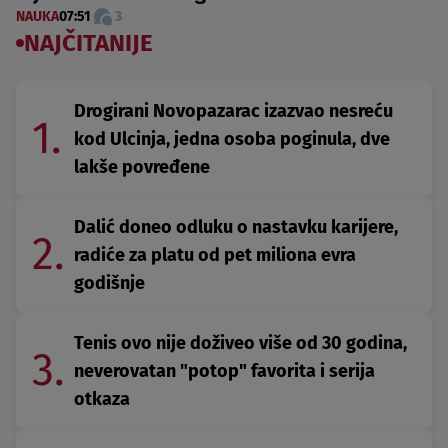
NAUKA
07:51
3
NAJČITANIJE
Drogirani Novopazarac izazvao nesreću
1.
kod Ulcinja, jedna osoba poginula, dve
lakše povređene
Dalić doneo odluku o nastavku karijere,
2.
radiće za platu od pet miliona evra
godišnje
Tenis ovo nije doživeo više od 30 godina,
3.
neverovatan "potop" favorita i serija
otkaza