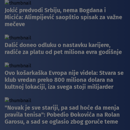
Jokić predvodi Srbiju, nema Bogdana i
Micića: Alimpijević saopštio spisak za važne
mečeve
Dalić doneo odluku o nastavku karijere,
radiće za platu od pet miliona evra godišnje
Ovo košarkaška Evropa nije videla: Stvara se
klub vredan preko 800 miliona dolara na
kultnoj lokaciji, iza svega stoji milijarder
"Novak je sve stariji, pa sad hoće da menja
pravila tenisa": Pobedio Đokovića na Rolan
Garosu, a sad se oglasio zbog goruće teme