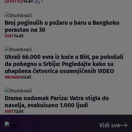
LIFESTYLE
14.07.
8
Broj poginulih u požaru u baru u Bangkoku
porastao na 30
SVET
14.07.
Ukrali 66.000 evra iz kuće u BiH, pa pokušali
da pobegnu u Srbiju: Pogledajte kako su
uhapšena četvorica osumnjičenih VIDEO
HRONIKA
13.07.
Drama nadomak Pariza: Vatra stigla do
naselja, evakuisano 1.000 ljudi
SVET
13.07.
Vidi sve