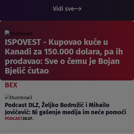
Vidi sve
ISPOVEST - Kupovao kuće u
Kanadi za 150.000 dolara, pa ih
prodavao: Sve o čemu je Bojan
Bjelić ćutao
BEX
Podcast DLZ, Željko Bodrožić i Mihailo
Jovićević: Ni gašenje medija im neće pomoći
PODCAST
28.07.