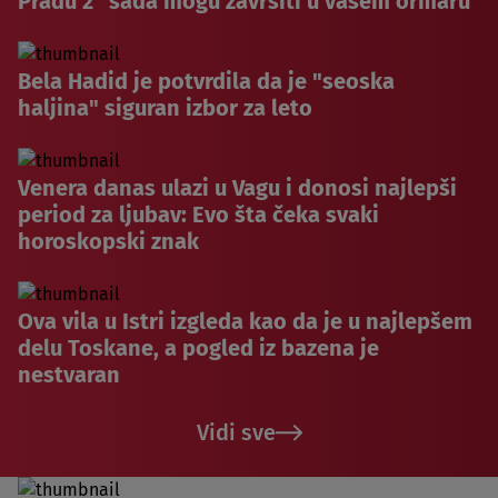
Pradu 2“ sada mogu završiti u vašem ormaru
Bela Hadid je potvrdila da je "seoska
haljina" siguran izbor za leto
Venera danas ulazi u Vagu i donosi najlepši
period za ljubav: Evo šta čeka svaki
horoskopski znak
Ova vila u Istri izgleda kao da je u najlepšem
delu Toskane, a pogled iz bazena je
nestvaran
Vidi sve