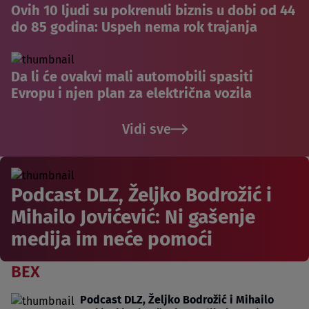
Ovih 10 ljudi su pokrenuli biznis u dobi od 44
do 85 godina: Uspeh nema rok trajanja
Da li će ovakvi mali automobili spasiti
Evropu i njen plan za električna vozila
Vidi sve
Podcast DLZ, Željko Bodrožić i
Mihailo Jovićević: Ni gašenje
medija im neće pomoći
BEX
Podcast DLZ, Željko Bodrožić i Mihailo