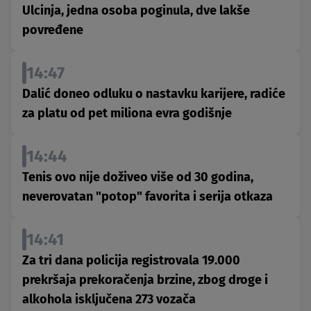
Ulcinja, jedna osoba poginula, dve lakše
povređene
14:47
Dalić doneo odluku o nastavku karijere, radiće
za platu od pet miliona evra godišnje
14:44
Tenis ovo nije doživeo više od 30 godina,
neverovatan "potop" favorita i serija otkaza
14:41
Za tri dana policija registrovala 19.000
prekršaja prekoračenja brzine, zbog droge i
alkohola isključena 273 vozača