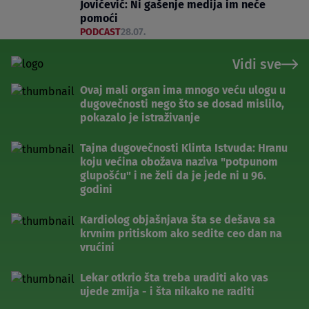
Jovićević: Ni gašenje medija im neće
pomoći
PODCAST
28.07.
Vidi sve
Ovaj mali organ ima mnogo veću ulogu u
dugovečnosti nego što se dosad mislilo,
pokazalo je istraživanje
Tajna dugovečnosti Klinta Istvuda: Hranu
koju većina obožava naziva "potpunom
glupošću" i ne želi da je jede ni u 96.
godini
Kardiolog objašnjava šta se dešava sa
krvnim pritiskom ako sedite ceo dan na
vrućini
Lekar otkrio šta treba uraditi ako vas
ujede zmija - i šta nikako ne raditi