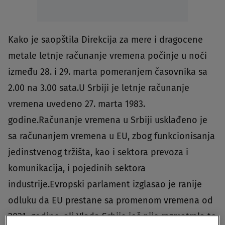
Kako je saopštila Direkcija za mere i dragocene
metale letnje računanje vremena počinje u noći
između 28. i 29. marta pomeranjem časovnika sa
2.00 na 3.00 sata.U Srbiji je letnje računanje
vremena uvedeno 27. marta 1983.
godine.Računanje vremena u Srbiji usklađeno je
sa računanjem vremena u EU, zbog funkcionisanja
jedinstvenog tržišta, kao i sektora prevoza i
komunikacija, i pojedinih sektora
industrije.Evropski parlament izglasao je ranije
odluku da EU prestane sa promenom vremena od
2021. godine, ali Vlada Srbije još nije razmatrala to