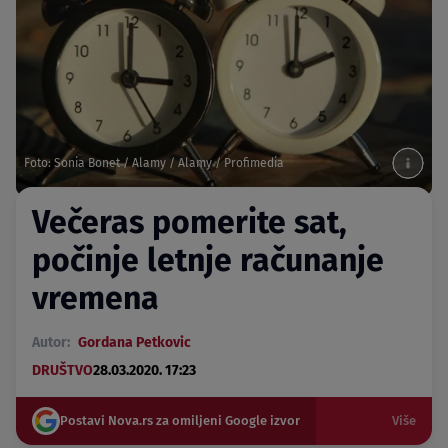
Foto: Sonia Bonet / Alamy / Alamy / Profimedia
Večeras pomerite sat,
počinje letnje računanje
vremena
Autor:
Gordana Petkovic
DRUŠTVO
28.03.2020. 17:23
Postavi Nova.rs za omiljeni Google izvor
Više