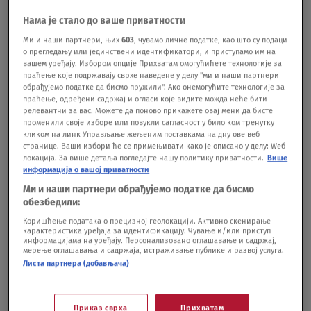
pitanje, saopšteno je iz Direkcije za mere i
Нама је стало до ваше приватности
dragocene metale Srbije.Evropska komisija
Ми и наши партнери, њих
603
, чувамо личне податке, као што су подаци
о прегледању или јединствени идентификатори, и приступамо им на
predložila je da se ukine praksa promene
вашем уређају. Избором опције Прихватам омогућићете технологије за
računanja vremena, a preporuka Evropskog
праћење које подржавају сврхе наведене у делу "ми и наши партнери
обрађујемо податке да бисмо пружили". Ако онемогућите технологије за
parlamenta je da se o načinu računanja vremena
праћење, одређени садржај и огласи које видите можда неће бити
релевантни за вас. Можете да поново прикажете овај мени да бисте
susedne zemlje međusobno dogovore kako bi
променили своје изборе или повукли сагласност у било ком тренутку
кликом на линк Управљање жељеним поставкама на дну ове веб
teškoće bile izbegnute, prvenstveno u
странице. Ваши избори ће се примењивати како је описано у делу: Wеб
локација. За више детаља погледајте нашу политику приватности.
Више
saobraćaju.Iako je bilo predloga da se ukine
информација о вашој приватности
pomeranje časovnika, kao i da će se zemlje
Ми и наши партнери обрађујемо податке да бисмо
обезбедили:
opredeliti za letnje ili zimsko računanje vremena,
Коришћење података о прецизној геолокацији. Активно скенирање
odluka o tome je odložena.Zemlje koje odluče da
карактеристика уређаја за идентификацију. Чување и/или приступ
информацијама на уређају. Персонализовано оглашавање и садржај,
мерење оглашавања и садржаја, истраживање публике и развој услуга.
zadrže zimsko računanje vremena, na njega će
Листа партнера (добављача)
potpuno preći u poslednjoj sedmici oktobra 2021.
godine.
Pratite nas i na društvenim
Приказ сврха
Прихватам