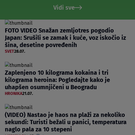
Vidi sve
FOTO VIDEO Snažan zemljotres pogodio
Japan: Srušili se zamak i kuće, voz iskočio iz
šina, desetine povređenih
SVET
28.07.
Zaplenjeno 10 kilograma kokaina i tri
kilograma heroina: Pogledajte kako je
uhapšen osumnjičeni u Beogradu
HRONIKA
21.07.
(VIDEO) Nastao je haos na plaži za nekoliko
sekundi: Turisti bežali u panici, temperatura
naglo pala za 10 stepeni