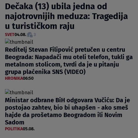
Dečaka (13) ubila jedna od
najotrovnijih meduza: Tragedija
u turističkom raju
SVET
04.08.
3
Reditelj Stevan Filipović pretučen u centru
Beograda: Napadači mu oteli telefon, tukli ga
metalnom stolicom, tvrdi da je u pitanju
grupa plaćenika SNS (VIDEO)
HRONIKA
06:50
Ministar odbrane BiH odgovara Vučiću: Da je
postojao zahtev, bio bi uhapšen - ako smeš
hajde da prošetamo Beogradom ili Novim
Sadom
POLITIKA
05.08.