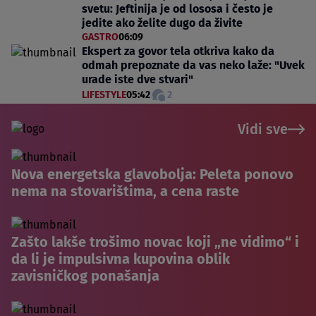
svetu: Jeftinija je od lososa i često je
jedite ako želite dugo da živite
GASTRO
06:09
Ekspert za govor tela otkriva kako da
odmah prepoznate da vas neko laže: "Uvek
urade iste dve stvari"
LIFESTYLE
05:42
2
Vidi sve
Nova energetska glavobolja: Peleta ponovo
nema na stovarištima, a cena raste
Zašto lakše trošimo novac koji „ne vidimo“ i
da li je impulsivna kupovina oblik
zavisničkog ponašanja