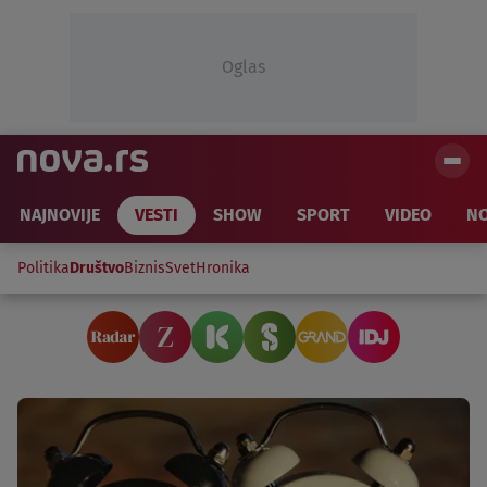
Oglas
NAJNOVIJE
VESTI
SHOW
SPORT
VIDEO
NO
Politika
Društvo
Biznis
Svet
Hronika