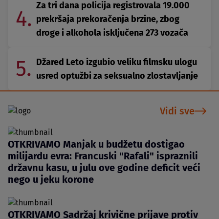
Za tri dana policija registrovala 19.000
4.
prekršaja prekoračenja brzine, zbog
droge i alkohola isključena 273 vozača
5.
Džared Leto izgubio veliku filmsku ulogu
usred optužbi za seksualno zlostavljanje
Vidi sve
OTKRIVAMO Manjak u budžetu dostigao
milijardu evra: Francuski "Rafali" ispraznili
državnu kasu, u julu ove godine deficit veći
nego u jeku korone
OTKRIVAMO Sadržaj krivične prijave protiv