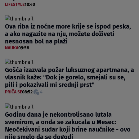
LIFESTYLE
10:40
Ova riba iz noćne more krije se ispod peska,
a ako nagazite na nju, možete doživeti
nesnosan bol na plaži
NAUKA
09:58
Gošća izazvala požar luksuznog apartmana, a
vlasnik kaže: “Dok je gorelo, smejali su se,
pili i pokazivali mi srednji prst"
PRIČA SE
08:52
4
Godinu dana je nekontrolisano lutala
svemirom, a onda se zakucala u Mesec:
Neočekivani sudar koji brine naučnike - ovo
nije smelo da se dogodi