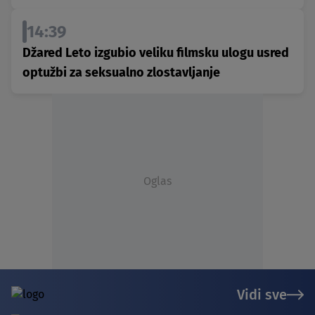
14:39
Džared Leto izgubio veliku filmsku ulogu usred
optužbi za seksualno zlostavljanje
Oglas
Vidi sve