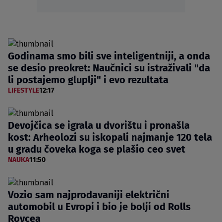
Godinama smo bili sve inteligentniji, a onda
se desio preokret: Naučnici su istraživali "da
li postajemo gluplji" i evo rezultata
LIFESTYLE
12:17
Devojčica se igrala u dvorištu i pronašla
kost: Arheolozi su iskopali najmanje 120 tela
u gradu čoveka koga se plašio ceo svet
NAUKA
11:50
Vozio sam najprodavaniji električni
automobil u Evropi i bio je bolji od Rolls
Roycea