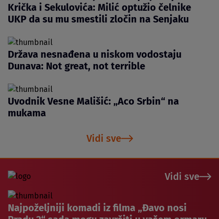
Krička i Sekulovića: Milić optužio čelnike
UKP da su mu smestili zločin na Senjaku
Država nesnađena u niskom vodostaju
Dunava: Not great, not terrible
Uvodnik Vesne Mališić: „Aco Srbin“ na
mukama
Vidi sve
Vidi sve
Najpoželjniji komadi iz filma „Đavo nosi