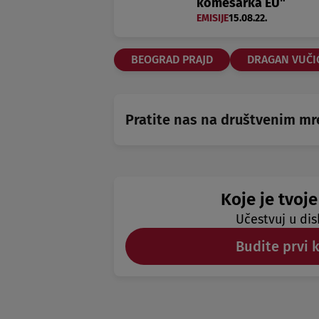
komesarka EU"
EMISIJE
15.08.22.
BEOGRAD PRAJD
DRAGAN VUČI
Pratite nas na društvenim m
Koje je tvoje
Učestvuj u dis
Budite prvi 