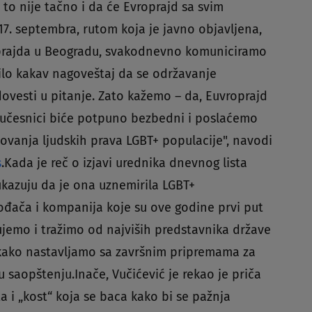
 to nije tačno i da će Evroprajd sa svim
7. septembra, rutom koja je javno objavljena,
oprajda u Beogradu, svakodnevno komuniciramo
lo kakav nagoveštaj da se održavanje
ovesti u pitanje. Zato kažemo – da, Euvroprajd
i učesnici biće potpuno bezbedni i poslaćemo
tovanja ljudskih prava LGBT+ populacije", navodi
s
.Kada je reč o izjavi urednika dnevnog lista
ukazuju da je ona uznemirila LGBT+
vođača i kompanija koje su ove godine prvi put
jemo i tražimo od najviših predstavnika države
akako nastavljamo sa završnim pripremama za
 saopštenju.Inače, Vučićević je rekao je priča
a i „kost“ koja se baca kako bi se pažnja