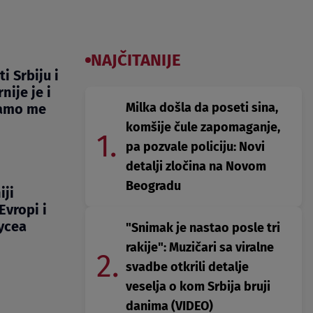
NAJČITANIJE
i Srbiju i
nije je i
Milka došla da poseti sina,
samo me
komšije čule zapomaganje,
1.
pa pozvale policiju: Novi
detalji zločina na Novom
Beogradu
iji
Evropi i
oycea
"Snimak je nastao posle tri
rakije": Muzičari sa viralne
2.
svadbe otkrili detalje
veselja o kom Srbija bruji
danima (VIDEO)