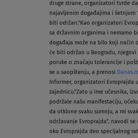
druge strane, organizatori tvrde da
najavljenim događajima i šetnjom 1
biti održan."Kao organizatori Evr
sa državnim organima i nemamo bi
događaja može na bilo koji način d
će biti održan u Beogradu, njegov
poruke o značaju tolerancije i poš
se u saopštenju, a prenosi
Danas.r
Informer, organizatori Evroprajda 
zajednicu."Zato u ime učesnika, iz
podržale našu manifestaciju, očeku
da otklone svaku sumnju, a mi sv
održavanje Evroprajda", navodi se u
oko Evroprajda deo specijalnog rat