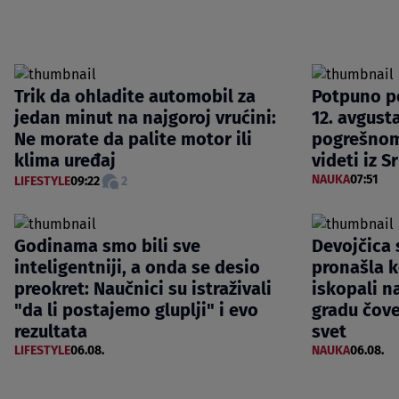
Trik da ohladite automobil za
Potpuno p
jedan minut na najgoroj vrućini:
12. avgusta
Ne morate da palite motor ili
pogrešnom
klima uređaj
videti iz S
NAUKA
07:51
LIFESTYLE
09:22
2
Godinama smo bili sve
Devojčica s
inteligentniji, a onda se desio
pronašla k
preokret: Naučnici su istraživali
iskopali n
"da li postajemo gluplji" i evo
gradu čove
rezultata
svet
LIFESTYLE
06.08.
NAUKA
06.08.