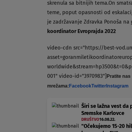
skrenula sa bitnijih tema.On smat
teme, poput opasnosti od eskalacij
je zadržavanje Zdravka Ponoša na g
koordinator Evroprajda 2022
video-cdn src="https://best-vod.u
asset=goranmiletikoordinatoreuro
worldwide&stream=hp3500&t=0&p
001" video-id="3970983"]
Pratite nas
mrežama:
Facebook
Twitter
Instagram
Širi se lažna vest da
Sremske Karlovce
DRUŠTVO
16.08.22.
"Očekujemo 15-20 hilj