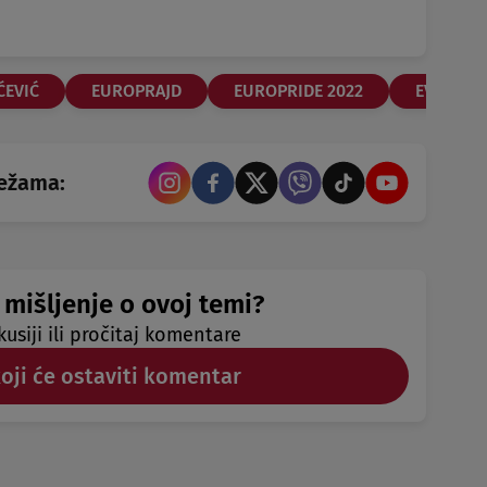
ĆEVIĆ
EUROPRAJD
EUROPRIDE 2022
EVROPRA
režama:
 mišljenje o ovoj temi?
kusiji ili pročitaj komentare
koji će ostaviti komentar