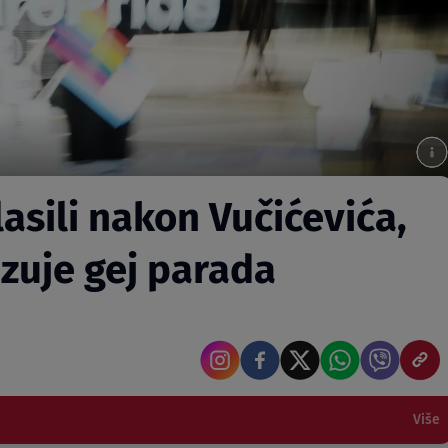
lasili nakon Vučićevića,
kazuje gej parada
Više