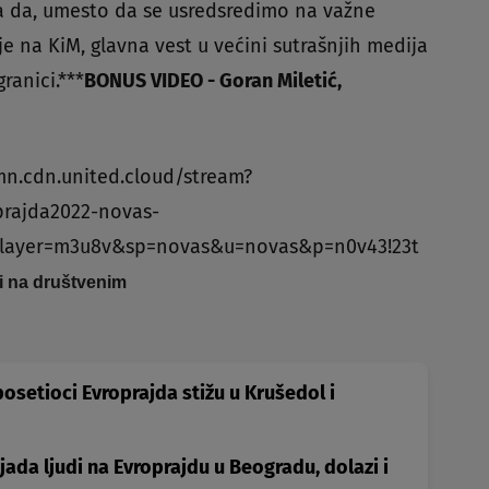
ra da, umesto da se usredsredimo na važne
e na KiM, glavna vest u većini sutrašnjih medija
ranici.***
BONUS VIDEO - Goran Miletić,
mn.cdn.united.cloud/stream?
prajda2022-novas-
layer=m3u8v&sp=novas&u=novas&p=n0v43!23t
 i na društvenim
 posetioci Evroprajda stižu u Krušedol i
ada ljudi na Evroprajdu u Beogradu, dolazi i