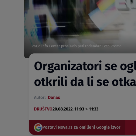
Prajd Info Centar proslavio peti rođendan Foto:Promo
Organizatori se og
otkrili da li se ot
Autor:
Danas
>
DRUŠTVO
20.08.2022. 11:03
11:33
Postavi Nova.rs za omiljeni Google izvor