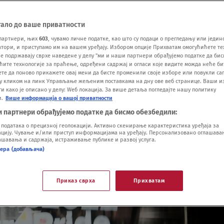
тало до ваше приватности
партнери, њих
603
, чувамо личне податке, као што су подаци о прегледању или једин
ори, и приступамо им на вашем уређају. Избором опције Прихватам омогућићете те
е подржавају сврхе наведене у делу "ми и наши партнери обрађујемо податке да бис
ћите технологије за праћење, одређени садржај и огласи које видите можда неће б
ете да поново прикажете овај мени да бисте променили своје изборе или повукли саг
у кликом на линк Управљање жељеним поставкама на дну ове веб странице. Ваши и
 како је описано у делу: Wеб локација. За више детаља погледајте нашу политику
и.
Више информација о вашој приватности
и партнери обрађујемо податке да бисмо обезбедили:
одатака о прецизној геолокацији. Активно скенирање карактеристика уређаја за
ију. Чување и/или приступ информацијама на уређају. Персонализовано оглашавањ
шавања и садржаја, истраживање публике и развој услуга.
нера (добављача)
Приказ сврха
Прихватам