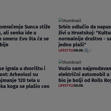
omračenje Sunca stiže
Srbin odlučio da napust
, ali senka ide u
živi u Hrvatskoj: "Kultur
 smeru: Evo šta će se
normalnije društvo - 
rbije
jedno plaši"
LIFESTYLE
06.08.
2
e igrala u dvorištu i
Vozio sam najprodavan
ost: Arheolozi su
električni automobil u 
ajmanje 120 tela u
bio je bolji od Rolls R
ka koga se plašio ceo
LIFESTYLE
06.08.