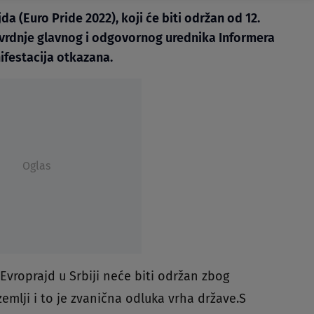
a (Euro Pride 2022), koji će biti održan od 12.
tvrdnje glavnog i odgovornog urednika Informera
ifestacija otkazana.
Oglas
 Evroprajd u Srbiji neće biti održan zbog
emlji i to je zvanična odluka vrha države.S