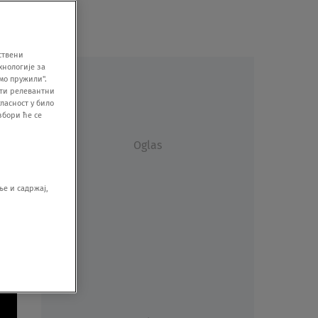
ствени
хнологије за
мо пружили".
ити релевантни
ласност у било
збори ће се
Oglas
е и садржај,