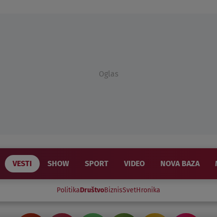
Oglas
VESTI
SHOW
SPORT
VIDEO
NOVA BAZA
Politika
Društvo
Biznis
Svet
Hronika