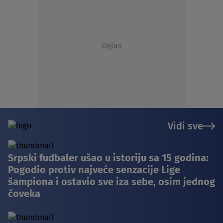
Oglas
Vidi sve
Srpski fudbaler ušao u istoriju sa 15 godina:
Pogodio protiv najveće senzacije Lige
šampiona i ostavio sve iza sebe, osim jednog
čoveka