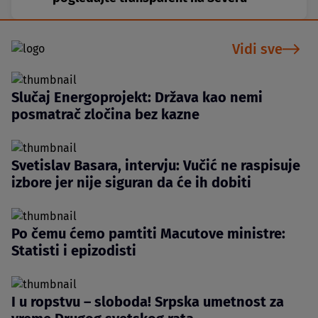
Vidi sve
Slučaj Energoprojekt: Država kao nemi
posmatrač zločina bez kazne
Svetislav Basara, intervju: Vučić ne raspisuje
izbore jer nije siguran da će ih dobiti
Po čemu ćemo pamtiti Macutove ministre:
Statisti i epizodisti
I u ropstvu – sloboda! Srpska umetnost za