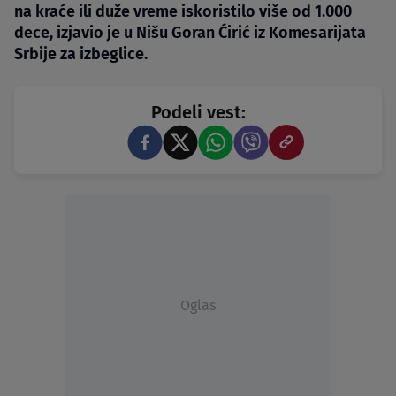
na kraće ili duže vreme iskoristilo više od 1.000
dece, izjavio je u Nišu Goran Ćirić iz Komesarijata
Srbije za izbeglice.
Podeli vest:
Oglas