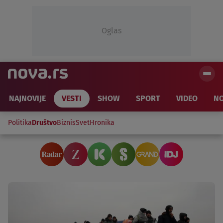
Oglas
NAJNOVIJE
VESTI
SHOW
SPORT
VIDEO
NO
Politika
Društvo
Biznis
Svet
Hronika