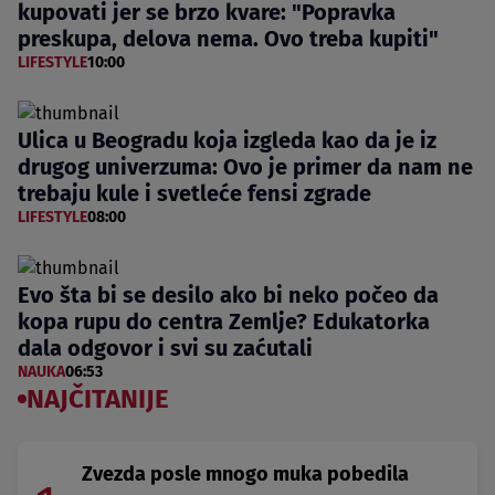
kupovati jer se brzo kvare: "Popravka
preskupa, delova nema. Ovo treba kupiti"
LIFESTYLE
10:00
Ulica u Beogradu koja izgleda kao da je iz
drugog univerzuma: Ovo je primer da nam ne
trebaju kule i svetleće fensi zgrade
LIFESTYLE
08:00
Evo šta bi se desilo ako bi neko počeo da
kopa rupu do centra Zemlje? Edukatorka
dala odgovor i svi su zaćutali
NAUKA
06:53
NAJČITANIJE
Zvezda posle mnogo muka pobedila