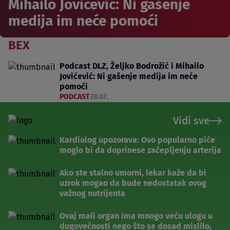
Mihailo Jovićević: Ni gašenje
medija im neće pomoći
BEX
Podcast DLZ, Željko Bodrožić i Mihailo
Jovićević: Ni gašenje medija im neće
pomoći
PODCAST
28.07.
Vidi sve
Kardiolog upozorava: Ovo popularno piće
moglo bi da doprinese začepljenju arterija
Ako ste stalno umorni, lekar kaže da bi
uzrok mogao da bude nedostatak ovog
važnog nutrijenta
Ovaj mali organ ima mnogo veću ulogu u
dugovečnosti nego što se dosad mislilo,