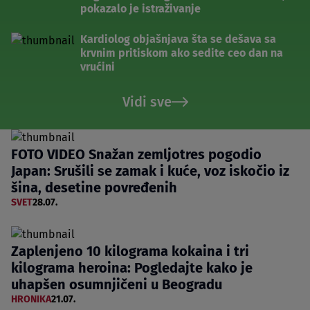
pokazalo je istraživanje
Kardiolog objašnjava šta se dešava sa
krvnim pritiskom ako sedite ceo dan na
vrućini
Vidi sve
FOTO VIDEO Snažan zemljotres pogodio
Japan: Srušili se zamak i kuće, voz iskočio iz
šina, desetine povređenih
SVET
28.07.
Zaplenjeno 10 kilograma kokaina i tri
kilograma heroina: Pogledajte kako je
uhapšen osumnjičeni u Beogradu
HRONIKA
21.07.