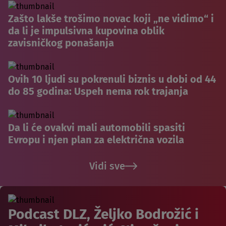
Zašto lakše trošimo novac koji „ne vidimo“ i
da li je impulsivna kupovina oblik
zavisničkog ponašanja
Ovih 10 ljudi su pokrenuli biznis u dobi od 44
do 85 godina: Uspeh nema rok trajanja
Da li će ovakvi mali automobili spasiti
Evropu i njen plan za električna vozila
Vidi sve
Podcast DLZ, Željko Bodrožić i