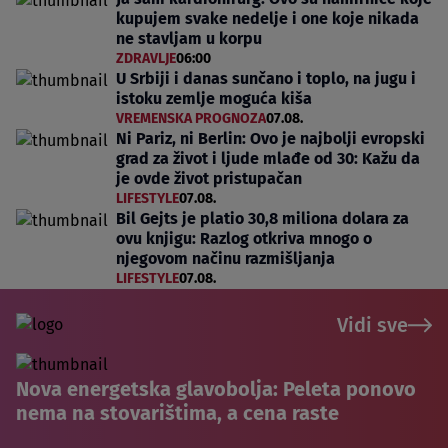
kupujem svake nedelje i one koje nikada
ne stavljam u korpu
ZDRAVLJE
06:00
U Srbiji i danas sunčano i toplo, na jugu i
istoku zemlje moguća kiša
VREMENSKA PROGNOZA
07.08.
Ni Pariz, ni Berlin: Ovo je najbolji evropski
grad za život i ljude mlađe od 30: Kažu da
je ovde život pristupačan
LIFESTYLE
07.08.
Bil Gejts je platio 30,8 miliona dolara za
ovu knjigu: Razlog otkriva mnogo o
njegovom načinu razmišljanja
LIFESTYLE
07.08.
Vidi sve
Nova energetska glavobolja: Peleta ponovo
nema na stovarištima, a cena raste