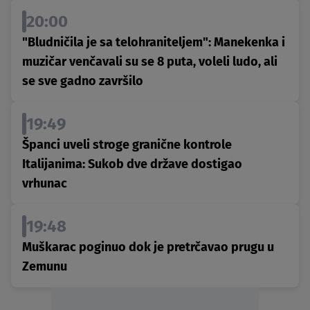
20:00
"Bludničila je sa telohraniteljem": Manekenka i
muzičar venčavali su se 8 puta, voleli ludo, ali
se sve gadno završilo
19:49
Španci uveli stroge granične kontrole
Italijanima: Sukob dve države dostigao
vrhunac
19:48
Muškarac poginuo dok je pretrčavao prugu u
Zemunu