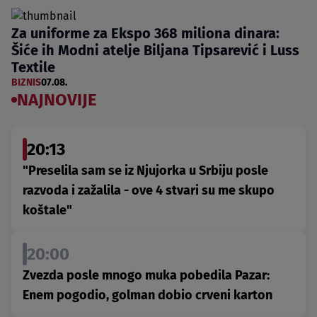
Za uniforme za Ekspo 368 miliona dinara:
Šiće ih Modni atelje Biljana Tipsarević i Luss
Textile
BIZNIS
07.08.
NAJNOVIJE
20:13
"Preselila sam se iz Njujorka u Srbiju posle
razvoda i zažalila - ove 4 stvari su me skupo
koštale"
20:00
Zvezda posle mnogo muka pobedila Pazar:
Enem pogodio, golman dobio crveni karton