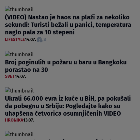
(VIDEO) Nastao je haos na plaži za nekoliko
sekundi: Turisti bežali u panici, temperatura
naglo pala za 10 stepeni
LIFESTYLE
14.07.
8
Broj poginulih u požaru u baru u Bangkoku
porastao na 30
SVET
14.07.
Ukrali 66.000 evra iz kuće u BiH, pa pokušali
da pobegnu u Srbiju: Pogledajte kako su
uhapšena četvorica osumnjičenih VIDEO
HRONIKA
13.07.