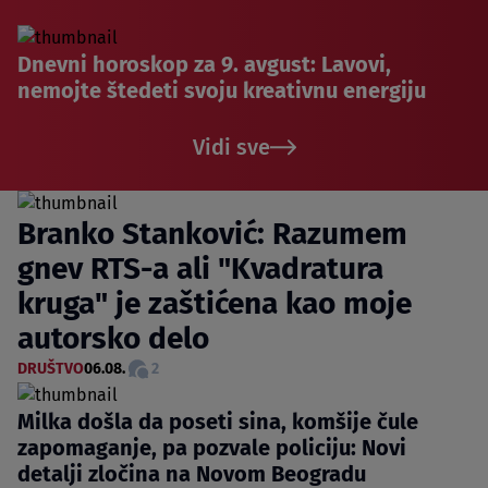
Dnevni horoskop za 9. avgust: Lavovi,
nemojte štedeti svoju kreativnu energiju
Vidi sve
Branko Stanković: Razumem
gnev RTS-a ali "Kvadratura
kruga" je zaštićena kao moje
autorsko delo
DRUŠTVO
06.08.
2
Milka došla da poseti sina, komšije čule
zapomaganje, pa pozvale policiju: Novi
detalji zločina na Novom Beogradu