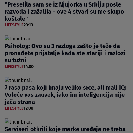
"Preselila sam se iz Njujorka u Srbiju posle
razvoda i zažalila - ove 4 stvari su me skupo
koštale"
LIFESTYLE
20:13
Psiholog: Ovo su 3 razloga zašto je teže da
pronađete prijatelje kada ste stariji i razlozi
su tužni
LIFESTYLE
14:00
7 rasa pasa koji imaju veliko srce, ali mali IQ:
Voleće vas zauvek, iako im inteligencija nije
jača strana
LIFESTYLE
12:00
Serviseri otkrili koje marke uređaja ne treba