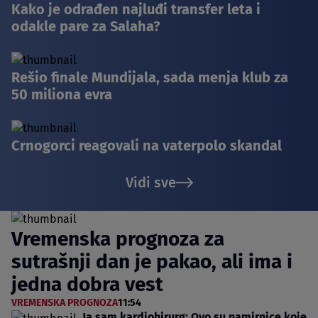
Kako je odrađen najluđi transfer leta i
odakle pare za Salaha?
Rešio finale Mundijala, sada menja klub za
50 miliona evra
Crnogorci reagovali na vaterpolo skandal
Vidi sve
Vremenska prognoza za
sutrašnji dan je pakao, ali ima i
jedna dobra vest
VREMENSKA PROGNOZA
11:54
Ja sam kardiohirurg: Ovo su namirnice koje