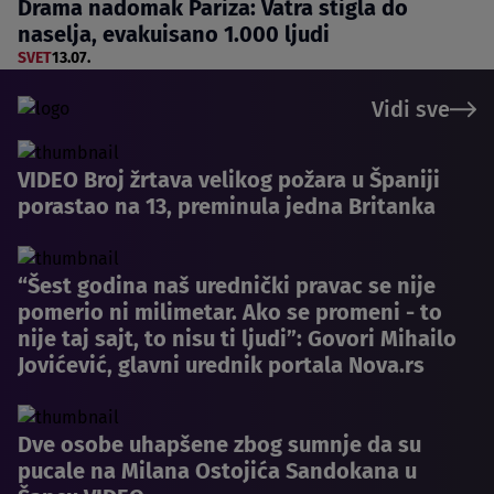
Drama nadomak Pariza: Vatra stigla do
naselja, evakuisano 1.000 ljudi
SVET
13.07.
Vidi sve
VIDEO Broj žrtava velikog požara u Španiji
porastao na 13, preminula jedna Britanka
“Šest godina naš urednički pravac se nije
pomerio ni milimetar. Ako se promeni - to
nije taj sajt, to nisu ti ljudi”: Govori Mihailo
Jovićević, glavni urednik portala Nova.rs
Dve osobe uhapšene zbog sumnje da su
pucale na Milana Ostojića Sandokana u