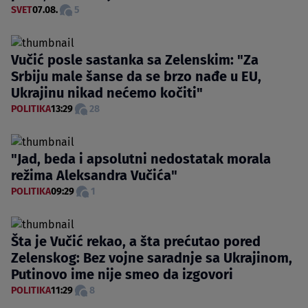
SVET
07.08.
5
Vučić posle sastanka sa Zelenskim: "Za
Srbiju male šanse da se brzo nađe u EU,
Ukrajinu nikad nećemo kočiti"
POLITIKA
13:29
28
"Jad, beda i apsolutni nedostatak morala
režima Aleksandra Vučića"
POLITIKA
09:29
1
Šta je Vučić rekao, a šta prećutao pored
Zelenskog: Bez vojne saradnje sa Ukrajinom,
Putinovo ime nije smeo da izgovori
POLITIKA
11:29
8