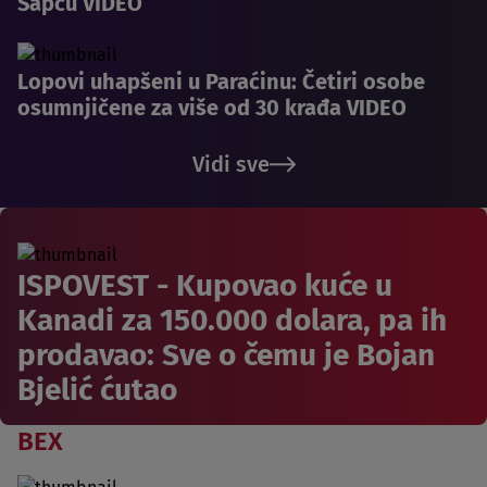
Šapcu VIDEO
Lopovi uhapšeni u Paraćinu: Četiri osobe
osumnjičene za više od 30 krađa VIDEO
Vidi sve
ISPOVEST - Kupovao kuće u
Kanadi za 150.000 dolara, pa ih
prodavao: Sve o čemu je Bojan
Bjelić ćutao
BEX