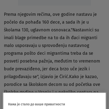
Prema njegovim rečima, ove godine nastavu je
počelo da pohađa 160 dece, a sada ih je u
školama 130, uglavnom osnovaca."Nastavnici su
imali blage primedbe na to da ih đaci migranti
malo usporavaju u sprovođenju nastavnog
programa pošto deci migrantima treba da se
posveti posebna pažnja, međutim to vremenom
bude prevaziđeno, jer deca brzo uče jezik i
prilagođavaju se", izjavio je Ćirić.Kako je kazao,
porodice sa školskom decom su od početka ove
školske godine u Vranju i u nekoliko centara na
severu Srbije, radi uštede na troškovima
Нама је стало до ваше приватности
prevoza.
U Komesarijatu za izbeglice i migracije za