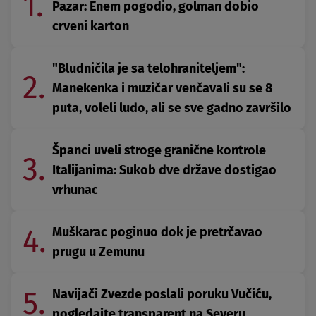
1.
Pazar: Enem pogodio, golman dobio
crveni karton
"Bludničila je sa telohraniteljem":
2.
Manekenka i muzičar venčavali su se 8
puta, voleli ludo, ali se sve gadno završilo
Španci uveli stroge granične kontrole
3.
Italijanima: Sukob dve države dostigao
vrhunac
4.
Muškarac poginuo dok je pretrčavao
prugu u Zemunu
5.
Navijači Zvezde poslali poruku Vučiću,
pogledajte transparent na Severu