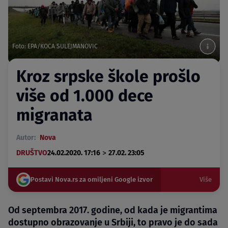
Foto: EPA/KOCA SULEJMANOVIC
Kroz srpske škole prošlo
više od 1.000 dece
migranata
Autor:
Nova
>
DRUŠTVO
24.02.2020. 17:16
27.02. 23:05
Postavi Nova.rs za omiljeni Google izvor
Više
Od septembra 2017. godine, od kada je migrantima
dostupno obrazovanje u Srbiji, to pravo je do sada