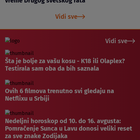
vreme Drugog svetskog rata
Vidi sve
Vidi sve
Šta je bolje za vašu kosu - K18 ili Olaplex?
Testirala sam oba da bih saznala
Ovih 6 filmova trenutno svi gledaju na
Netflixu u Srbiji
Nedeljni horoskop od 10. do 16. avgusta:
Pomračenje Sunca u Lavu donosi veliki reset
za sve znake Zodijaka