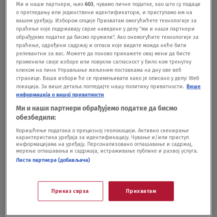
Ми и наши партнери, њих
603
, чувамо личне податке, као што су подаци
Nova.rs rekli su da statistika pokazuje blag porast
о прегледању или јединствени идентификатори, и приступамо им на
вашем уређају. Избором опције Прихватам омогућићете технологије за
broja migranata od avgusta, ali i objašnjavaju da
праћење које подржавају сврхе наведене у делу "ми и наши партнери
обрађујемо податке да бисмо пружили". Ако онемогућите технологије за
situacija nije alarmantna i iznad prihvatljivih
праћење, одређени садржај и огласи које видите можда неће бити
релевантни за вас. Можете да поново прикажете овај мени да бисте
kapaciteta.
U 17 migranstkih centara u Srbiji
променили своје изборе или повукли сагласност у било ком тренутку
кликом на линк Управљање жељеним поставкама на дну ове веб
trenutno boravi oko 5.500 migrana. Komesarijat
странице. Ваши избори ће се примењивати како је описано у делу: Wеб
локација. За више детаља погледајте нашу политику приватности.
Више
procenjuje i da ih je oko 600 na ulicama - “van
информација о вашој приватности
sistema”.
Najviše ih je iz Avganistana, zatim iz
Ми и наши партнери обрађујемо податке да бисмо
обезбедили:
Sirije, Pakistana, Iraka i Irana.
Коришћење података о прецизној геолокацији. Активно скенирање
карактеристика уређаја за идентификацију. Чување и/или приступ
информацијама на уређају. Персонализовано оглашавање и садржај,
мерење оглашавања и садржаја, истраживање публике и развој услуга.
Migranti sa Kelebije smešteni na
Листа партнера (добављача)
sigurno
DRUŠTVO
27.02.20.
Приказ сврха
Прихватам
GORAN ĆIRIĆ
KOMESARIJAT ZA IZBEGLICE I MIGRACI