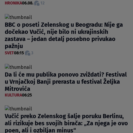
HRONIKA
06.08.
12
BBC o poseti Zelenskog u Beogradu: Nije ga
dočekao Vučić, nije bilo ni ukrajinskih
zastava – jedan detalj posebno privukao
pažnju
SVET
08:15
3
Da li će mu publika ponovo zviždati? Festival
u Vrnjačkoj Banji prerasta u festival Željka
Mitrovića
KULTURA
06:25
Vučić preko Zelenskog šalje poruku Berlinu,
ali rizikuje bes svojih birača: „Za njega je ovo
poen, ali i ozbiljan minus“