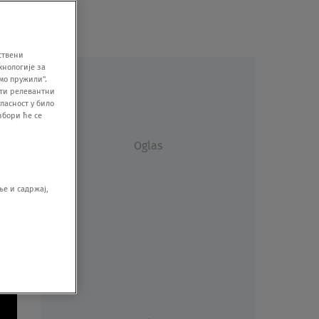
ствени
хнологије за
мо пружили".
ити релевантни
ласност у било
збори ће се
Oglas
е и садржај,