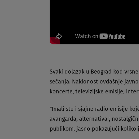
Svaki dolazak u Beograd kod vrsne 
sećanja. Naklonost ovdašnje javnos
koncerte, televizijske emisije, inter
"Imali ste i sjajne radio emisije ko
avangarda, alternativa", nostalgič
publikom, jasno pokazujući koliko 