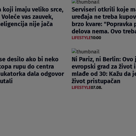
 koji imaju veliko srce,
Serviseri otkrili koje 
: Voleće vas zauvek,
uređaja ne treba kupova
eligencija nije jača
brzo kvare: "Popravka 
delova nema. Ovo treba
LIFESTYLE
10:00
 se desilo ako bi neko
Ni Pariz, ni Berlin: Ovo 
kopa rupu do centra
evropski grad za život i
dukatorka dala odgovor
mlađe od 30: Kažu da j
ćutali
život pristupačan
LIFESTYLE
07.08.