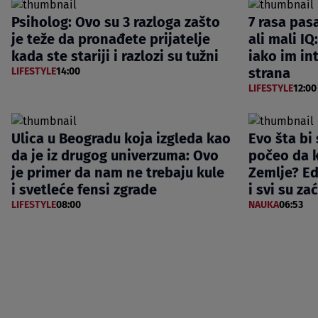
Psiholog: Ovo su 3 razloga zašto
7 rasa pasa
je teže da pronađete prijatelje
ali mali IQ
kada ste stariji i razlozi su tužni
iako im int
strana
LIFESTYLE
14:00
LIFESTYLE
12:00
Ulica u Beogradu koja izgleda kao
Evo šta bi
da je iz drugog univerzuma: Ovo
počeo da 
je primer da nam ne trebaju kule
Zemlje? E
i svetleće fensi zgrade
i svi su za
LIFESTYLE
08:00
NAUKA
06:53