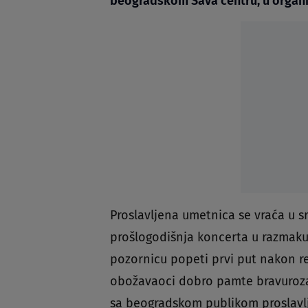
beogradskom Sava centru, u organi
Proslavljena umetnica se vraća u s
prošlogodišnja koncerta u razmaku
pozornicu popeti prvi put nakon r
obožavaoci dobro pamte bravurozan
sa beogradskom publikom proslavlj