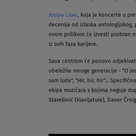
Josipa Lisac
, koja je koncerte u p
decenija od izlaska antologijskog, 
ovom prilikom će izvesti probran ma
iz svih faza karijere.
Sava centrom će ponovo odjekivati 
obeležile mnoge generacije - "O je
sam luda", "Hir, hir, hir"... Specif
ekipa muzičara s kojima neguje dugo
Starešinić (klavijature), Davor Črni