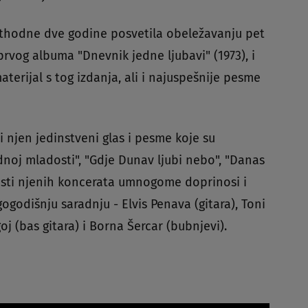
rethodne dve godine posvetila obeležavanju pet
prvog albuma "Dnevnik jedne ljubavi" (1973), i
terijal s tog izdanja, ali i najuspešnije pesme
njen jedinstveni glas i pesme koje su
dnoj mladosti", "Gdje Dunav ljubi nebo", "Danas
ičnosti njenih koncerata umnogome doprinosi i
godišnju saradnju - Elvis Penava (gitara), Toni
goj (bas gitara) i Borna Šercar (bubnjevi).