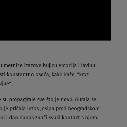
umetnice izazove bujicu emocija i lavinu
ti konstantno oseća, kako kaže, "kroz
vjue".
je su propagirale sve što je novo. Gurala se
no je pričala letos Josipa pred beogradskom
joj i dan danas znači svaki kontakt s njom.