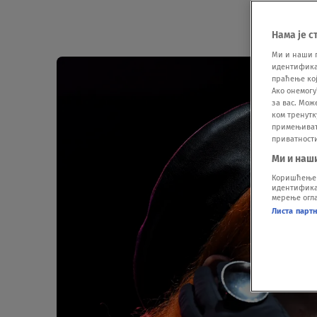
Нама је с
Ми и наши 
идентификат
праћење кој
Ако онемогу
за вас. Мож
ком тренутк
примењивати
приватност
Ми и наш
Коришћење п
идентификац
мерење огла
Листа парт