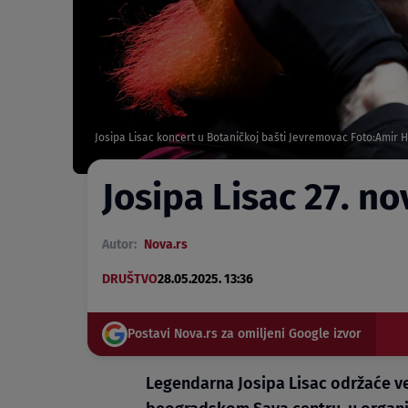
Josipa Lisac koncert u Botaničkoj bašti Jevremovac Foto:Amir
Josipa Lisac 27. n
Autor:
Nova.rs
DRUŠTVO
28.05.2025. 13:36
Postavi Nova.rs za omiljeni Google izvor
Legendarna Josipa Lisac održaće ve