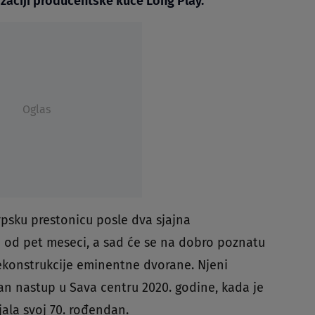
zaciji producentske kuće Long Play.
Oglas
rpsku prestonicu posle dva sjajna
 od pet meseci, a sad će se na dobro poznatu
ekonstrukcije eminentne dvorane. Njeni
 nastup u Sava centru 2020. godine, kada je
ala svoj 70. rođendan.