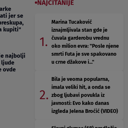
NAJČITANIJE
marke
ti jer se
Marina Tucaković
preskupa,
 kupiti"
iznajmljivala stan gde je
1.
čuvala garderobu vrednu
oko milion evra: "Posle njene
smrti Futa je sve spakovano
je najbolji
u crne džakove i..."
 ljude
e ovde
Bila je veoma popularna,
imala veliki hit, a onda se
2.
zbog ljubavi povukla iz
javnosti: Evo kako danas
izgleda Jelena Broćić (VIDEO)