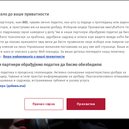
тало до ваше приватности
партнери, њих
603
, чувамо личне податке, као што су подаци о прегледању или једин
ори, и приступамо им на вашем уређају. Избором опције Прихватам омогућићете те
е подржавају сврхе наведене у делу "ми и наши партнери обрађујемо податке да бис
ћите технологије за праћење, одређени садржај и огласи које видите можда неће б
ете да поново прикажете овај мени да бисте променили своје изборе или повукли саг
у кликом на линк Управљање жељеним поставкама на дну ове веб странице. Ваши и
 како је описано у делу: Wеб локација. За више детаља погледајте нашу политику
и.
Више информација о вашој приватности
и партнери обрађујемо податке да бисмо обезбедили:
одатака о прецизној геолокацији. Активно скенирање карактеристика уређаја за
ију. Чување и/или приступ информацијама на уређају. Персонализовано оглашавањ
шавања и садржаја, истраживање публике и развој услуга.
нера (добављача)
Приказ сврха
Прихватам