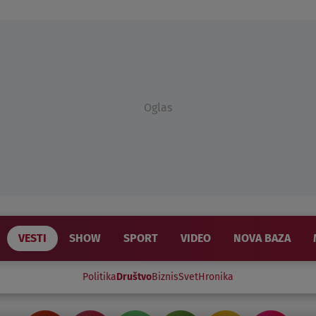
Oglas
VESTI
SHOW
SPORT
VIDEO
NOVA BAZA
Politika
Društvo
Biznis
Svet
Hronika