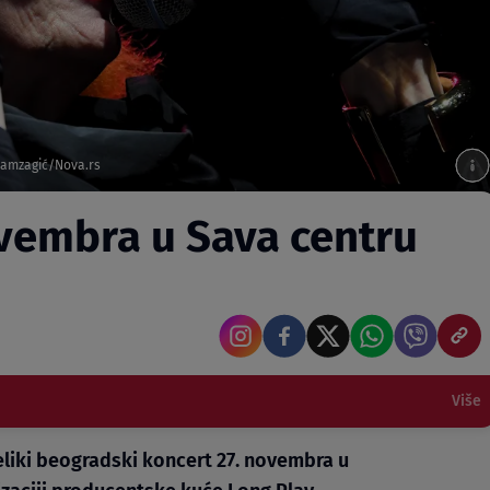
 Hamzagić/Nova.rs
ovembra u Sava centru
Više
liki beogradski koncert 27. novembra u