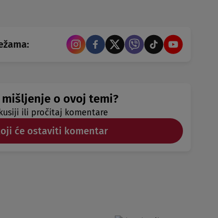
režama:
 mišljenje o ovoj temi?
kusiji ili pročitaj komentare
koji će ostaviti komentar