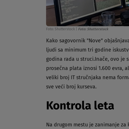
Foto: Shutterstock
|
Foto: Shutterstock
Kako sagovornik "Nove" objašnjava
ljudi sa minimum tri godine iskustv
godina rada u struci.Inače, ovo je 
prosečna plata iznosi 1.600 evra, a
veliki broj IT stručnjaka nema for
sve veći broj kurseva.
Kontrola leta
Na drugom mestu je zanimanje za k