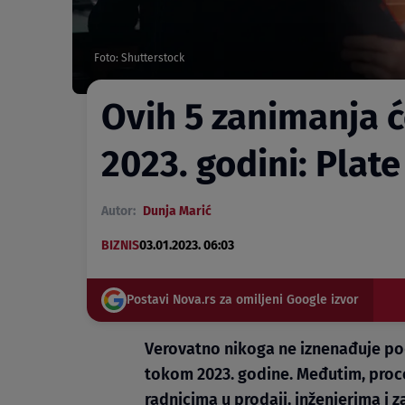
Foto: Shutterstock
Ovih 5 zanimanja će
2023. godini: Plate
Autor:
Dunja Marić
BIZNIS
03.01.2023. 06:03
Postavi Nova.rs za omiljeni Google izvor
Verovatno nikoga ne iznenađuje podat
tokom 2023. godine. Međutim, procen
radnicima u prodaji, inženjerima i z