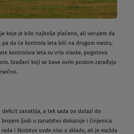
je koje je bilo najbolje plaćeno, ali verujem da
, pa da će kontrola leta biti na drugom mestu,
 plate kontrolora leta su vrlo visoke, pogotovo
om. Građani koji se bave ovim poslom zarađuju
esečno.
 deficit zanatlija, a tek sada on dolazi do
 brojem ljudi u zanatstvu dokazuje i činjenica
rada i školstvo ovde nisu u skladu, ali je možda