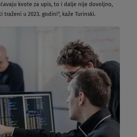
ćavaju kvote za upis, to i dalje nije dovoljno,
 traženi u 2023. godini", kaže Turinski.