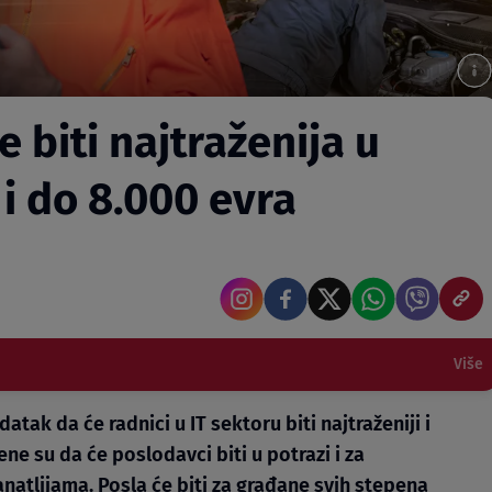
 biti najtraženija u
 i do 8.000 evra
Više
ak da će radnici u IT sektoru biti najtraženiji i
e su da će poslodavci biti u potrazi i za
anatlijama. Posla će biti za građane svih stepena