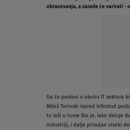
obrazovanja, a zarade će varirati -
Da će poslovi u okviru IT sektora bi
Miloš Turinski ispred Infostud pos
to leži u tome što je, iako deluje
industriji, i dalje prisutan visoki d