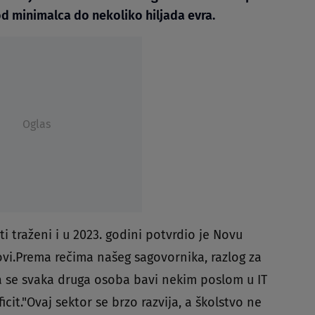
 od minimalca do nekoliko hiljada evra.
Oglas
ti traženi i u 2023. godini potvrdio je Novu
lovi.Prema rečima našeg sagovornika, razlog za
 da se svaka druga osoba bavi nekim poslom u IT
eficit."Ovaj sektor se brzo razvija, a školstvo ne