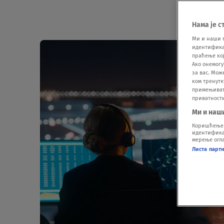
Нама је с
Ми и наши 
идентификат
праћење кој
Ако онемогу
за вас. Мож
ком тренутк
примењивати
приватност
Ми и наш
Коришћење п
идентификац
мерење огла
Листа парт