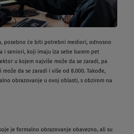
, posebno će biti potrebni mediori, odnosno
a i seniori, koji imaju iza sebe barem pet
sektor u kojem najviše može da se zaradi, pa
li može da se zaradi i više od 8.000. Takođe,
malno obrazovanje u ovoj oblasti, s obzirom na
oje je formalno obrazovanje obavezno, ali su