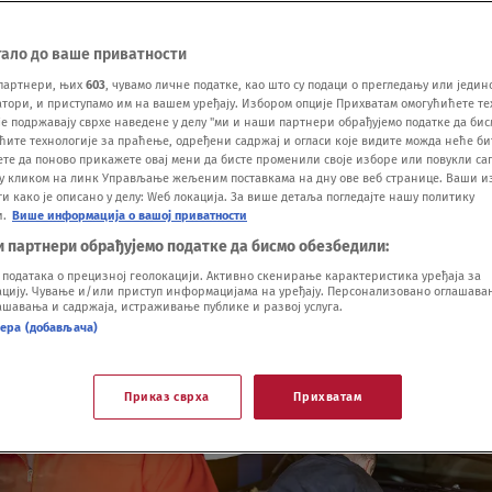
тало до ваше приватности
партнери, њих
603
, чувамо личне податке, као што су подаци о прегледању или једин
ори, и приступамо им на вашем уређају. Избором опције Прихватам омогућићете те
е подржавају сврхе наведене у делу "ми и наши партнери обрађујемо податке да бис
ћите технологије за праћење, одређени садржај и огласи које видите можда неће б
ете да поново прикажете овај мени да бисте променили своје изборе или повукли саг
у кликом на линк Управљање жељеним поставкама на дну ове веб странице. Ваши и
 како је описано у делу: Wеб локација. За више детаља погледајте нашу политику
и.
Више информација о вашој приватности
и партнери обрађујемо податке да бисмо обезбедили:
одатака о прецизној геолокацији. Активно скенирање карактеристика уређаја за
ију. Чување и/или приступ информацијама на уређају. Персонализовано оглашавањ
шавања и садржаја, истраживање публике и развој услуга.
нера (добављача)
Приказ сврха
Прихватам