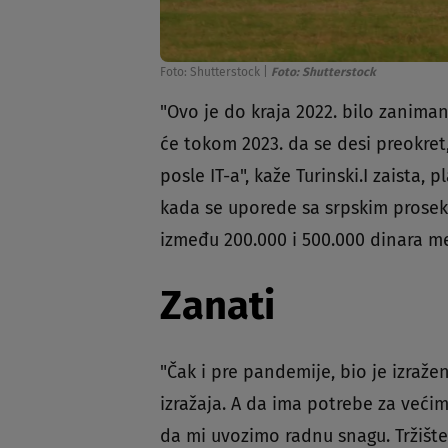
Foto: Shutterstock
|
Foto: Shutterstock
"Ovo je do kraja 2022. bilo zaniman
će tokom 2023. da se desi preokret
posle IT-a", kaže Turinski.I zaista,
kada se uporede sa srpskim prosek
između 200.000 i 500.000 dinara m
Zanati
"Čak i pre pandemije, bio je izražen
izražaja. A da ima potrebe za većim
da mi uvozimo radnu snagu. Tržište 