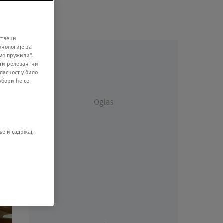
ствени
хнологије за
мо пружили".
ити релевантни
ласност у било
збори ће се
Oglas
е и садржај,