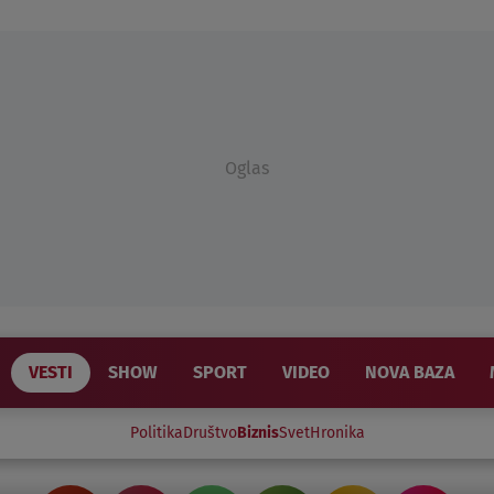
Oglas
VESTI
SHOW
SPORT
VIDEO
NOVA BAZA
Politika
Društvo
Biznis
Svet
Hronika