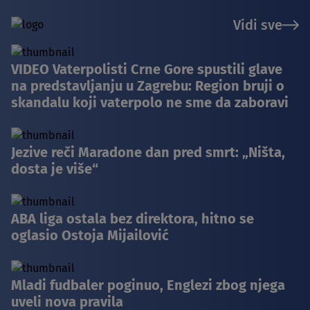
Vidi sve
VIDEO Vaterpolisti Crne Gore spustili glave
na predstavljanju u Zagrebu: Region bruji o
skandalu koji vaterpolo ne sme da zaboravi
Jezive reči Maradone dan pred smrt: „Ništa,
dosta je više“
ABA liga ostala bez direktora, hitno se
oglasio Ostoja Mijailović
Mladi fudbaler poginuo, Englezi zbog njega
uveli nova pravila