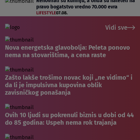
Renovirali su kuhinju, a onda su naleteli na
pravo bogatstvo vredno 70.000 evra
LIFESTYLE
07.08.
Vidi sve
Nova energetska glavobolja: Peleta ponovo
nema na stovarištima, a cena raste
Zašto lakše trošimo novac koji „ne vidimo“ i
da li je impulsivna kupovina oblik
zavisničkog ponašanja
Ovih 10 ljudi su pokrenuli biznis u dobi od 44
do 85 godina: Uspeh nema rok trajanja