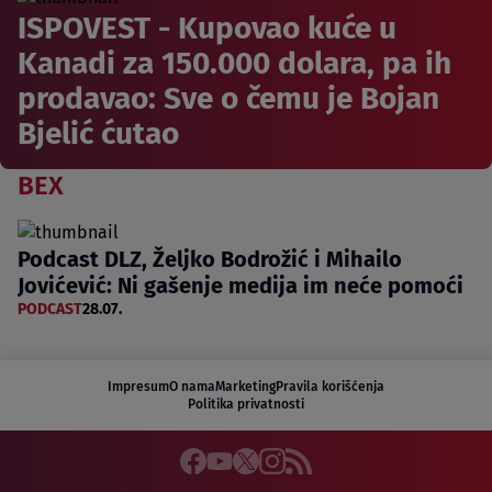
ISPOVEST - Kupovao kuće u
Kanadi za 150.000 dolara, pa ih
prodavao: Sve o čemu je Bojan
Bjelić ćutao
BEX
Podcast DLZ, Željko Bodrožić i Mihailo
Jovićević: Ni gašenje medija im neće pomoći
PODCAST
28.07.
Impresum
O nama
Marketing
Pravila korišćenja
Politika privatnosti