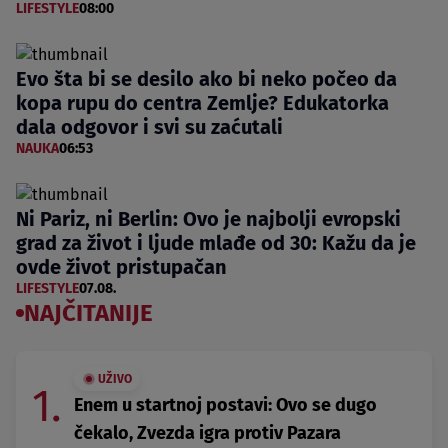
LIFESTYLE
08:00
Evo šta bi se desilo ako bi neko počeo da
kopa rupu do centra Zemlje? Edukatorka
dala odgovor i svi su zaćutali
NAUKA
06:53
Ni Pariz, ni Berlin: Ovo je najbolji evropski
grad za život i ljude mlađe od 30: Kažu da je
ovde život pristupačan
LIFESTYLE
07.08.
NAJČITANIJE
UŽIVO
1.
Enem u startnoj postavi: Ovo se dugo
čekalo, Zvezda igra protiv Pazara