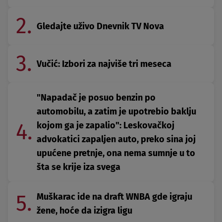
2.
Gledajte uživo Dnevnik TV Nova
3.
Vučić: Izbori za najviše tri meseca
"Napadač je posuo benzin po
automobilu, a zatim je upotrebio baklju
4.
kojom ga je zapalio": Leskovačkoj
advokatici zapaljen auto, preko sina joj
upućene pretnje, ona nema sumnje u to
šta se krije iza svega
5.
Muškarac ide na draft WNBA gde igraju
žene, hoće da izigra ligu