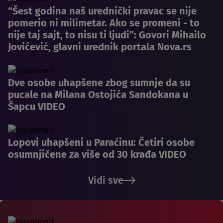
“Šest godina naš urednički pravac se nije
pomerio ni milimetar. Ako se promeni - to
nije taj sajt, to nisu ti ljudi”: Govori Mihailo
Jovićević, glavni urednik portala Nova.rs
Dve osobe uhapšene zbog sumnje da su
pucale na Milana Ostojića Sandokana u
Šapcu VIDEO
Lopovi uhapšeni u Paraćinu: Četiri osobe
osumnjičene za više od 30 krađa VIDEO
Vidi sve