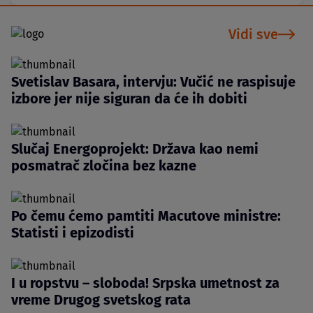
Vidi sve
Svetislav Basara, intervju: Vučić ne raspisuje
izbore jer nije siguran da će ih dobiti
Slučaj Energoprojekt: Država kao nemi
posmatrač zločina bez kazne
Po čemu ćemo pamtiti Macutove ministre:
Statisti i epizodisti
I u ropstvu – sloboda! Srpska umetnost za
vreme Drugog svetskog rata