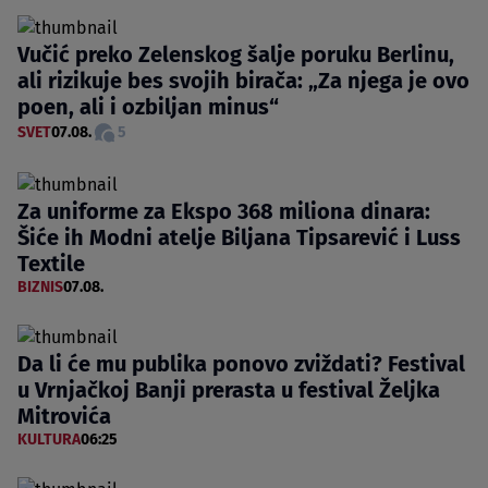
Vučić preko Zelenskog šalje poruku Berlinu,
ali rizikuje bes svojih birača: „Za njega je ovo
poen, ali i ozbiljan minus“
SVET
07.08.
5
Za uniforme za Ekspo 368 miliona dinara:
Šiće ih Modni atelje Biljana Tipsarević i Luss
Textile
BIZNIS
07.08.
Da li će mu publika ponovo zviždati? Festival
u Vrnjačkoj Banji prerasta u festival Željka
Mitrovića
KULTURA
06:25