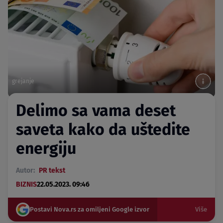
grejanje
Delimo sa vama deset
saveta kako da uštedite
energiju
Autor:
PR tekst
BIZNIS
22.05.2023. 09:46
Postavi Nova.rs za omiljeni Google izvor
Više