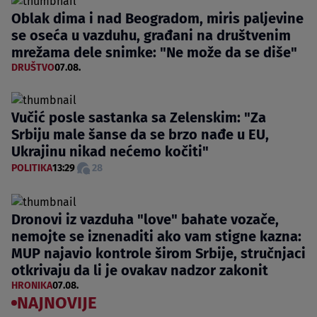
Oblak dima i nad Beogradom, miris paljevine
se oseća u vazduhu, građani na društvenim
mrežama dele snimke: "Ne može da se diše"
DRUŠTVO
07.08.
Vučić posle sastanka sa Zelenskim: "Za
Srbiju male šanse da se brzo nađe u EU,
Ukrajinu nikad nećemo kočiti"
POLITIKA
13:29
28
Dronovi iz vazduha "love" bahate vozače,
nemojte se iznenaditi ako vam stigne kazna:
MUP najavio kontrole širom Srbije, stručnjaci
otkrivaju da li je ovakav nadzor zakonit
HRONIKA
07.08.
NAJNOVIJE