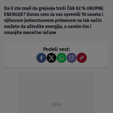
Da li ste znali da grejanje troši ČAK 62 % UKUPNE
ENERGIJE? Danas smo za vas spremili 10 saveta i
njihovom jednostavnom primenom na lak način
možete da uštedite energiju, a samim tim i
smanjite mesečne račune
Podeli vest:
Oglas