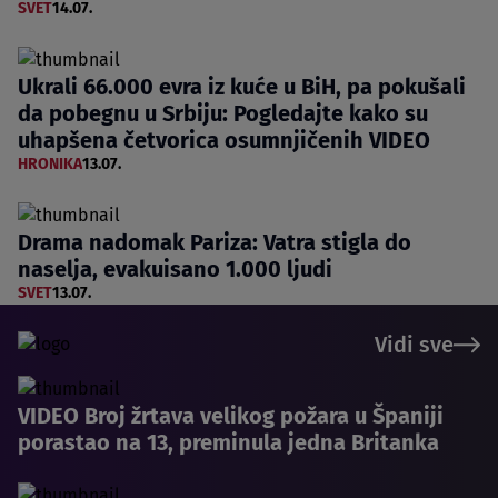
SVET
14.07.
Ukrali 66.000 evra iz kuće u BiH, pa pokušali
da pobegnu u Srbiju: Pogledajte kako su
uhapšena četvorica osumnjičenih VIDEO
HRONIKA
13.07.
Drama nadomak Pariza: Vatra stigla do
naselja, evakuisano 1.000 ljudi
SVET
13.07.
Vidi sve
VIDEO Broj žrtava velikog požara u Španiji
porastao na 13, preminula jedna Britanka