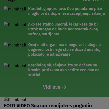
Kardiolog upozorava: Ovo popularno piće
moglo bi da doprinese začepljenju arterija
Ako ste stalno umorni, lekar kaže da bi
uzrok mogao da bude nedostatak ovog
važnog nutrijenta
Ovaj mali organ ima mnogo veću ulogu u
dugovečnosti nego što se dosad mislilo,
pokazalo je istraživanje
Kardiolog objašnjava šta se dešava sa
krvnim pritiskom ako sedite ceo dan na
vrućini
Vidi sve
FOTO VIDEO Snažan zemljotres pogodio