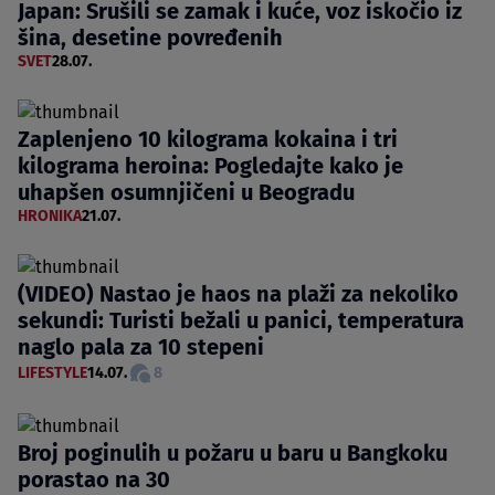
Japan: Srušili se zamak i kuće, voz iskočio iz
šina, desetine povređenih
SVET
28.07.
Zaplenjeno 10 kilograma kokaina i tri
kilograma heroina: Pogledajte kako je
uhapšen osumnjičeni u Beogradu
HRONIKA
21.07.
(VIDEO) Nastao je haos na plaži za nekoliko
sekundi: Turisti bežali u panici, temperatura
naglo pala za 10 stepeni
LIFESTYLE
14.07.
8
Broj poginulih u požaru u baru u Bangkoku
porastao na 30