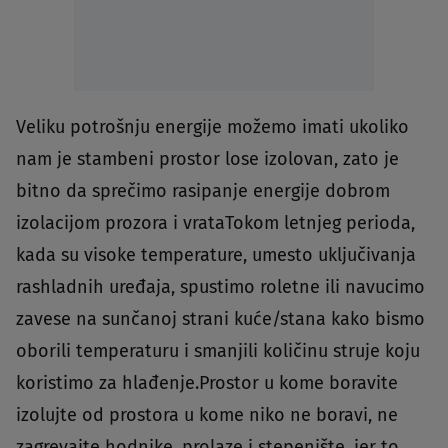
Veliku potrošnju energije možemo imati ukoliko
nam je stambeni prostor lose izolovan, zato je
bitno da sprečimo rasipanje energije dobrom
izolacijom prozora i vrataTokom letnjeg perioda,
kada su visoke temperature, umesto uključivanja
rashladnih uređaja, spustimo roletne ili navucimo
zavese na sunčanoj strani kuće/stana kako bismo
oborili temperaturu i smanjili količinu struje koju
koristimo za hlađenje.Prostor u kome boravite
izolujte od prostora u kome niko ne boravi, ne
zagrevajte hodnike, prolaze i stepenište, jer to