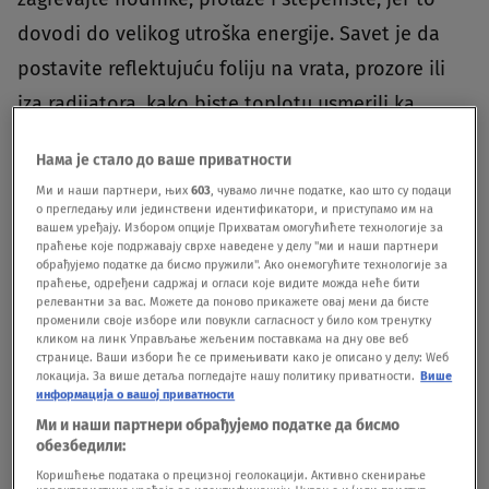
dovodi do velikog utroška energije. Savet je da
postavite reflektujuću foliju na vrata, prozore ili
iza radijatora, kako biste toplotu usmerili ka
prostoriji.Zimi grejanje doma održavajte na
Нама је стало до ваше приватности
temperaturi od 20 stepeni danju, a noću do 18
Ми и наши партнери, њих
603
, чувамо личне податке, као што су подаци
stepeni.Kada perete veš ili sudove koristite
о прегледању или јединствени идентификатори, и приступамо им на
вашем уређају. Избором опције Прихватам омогућићете технологије за
hladnu vodu ili perite veš-sudove na nižim
праћење које подржавају сврхе наведене у делу "ми и наши партнери
обрађујемо податке да бисмо пружили". Ако онемогућите технологије за
temperatura, uvek napunite mašinu do vrha i
праћење, одређени садржај и огласи које видите можда неће бити
релевантни за вас. Можете да поново прикажете овај мени да бисте
programirajte je da vam radi noću, jer time
променили своје изборе или повукли сагласност у било ком тренутку
кликом на линк Управљање жељеним поставкама на дну ове веб
možete da uštedite cak do 4 puta više energije.Da
странице. Ваши избори ће се примењивати како је описано у делу: Wеб
локација. За више детаља погледајте нашу политику приватности.
Више
biste sprečili rasipanje energije potrebno je da
информација о вашој приватности
redovno menja filtere u grejnim i rashladnim
Ми и наши партнери обрађујемо податке да бисмо
обезбедили:
uređajima.Da bi vas frižider optimalno radio
Коришћење података о прецизној геолокацији. Активно скенирање
potrebno je da ga redovno odmrzavate i time