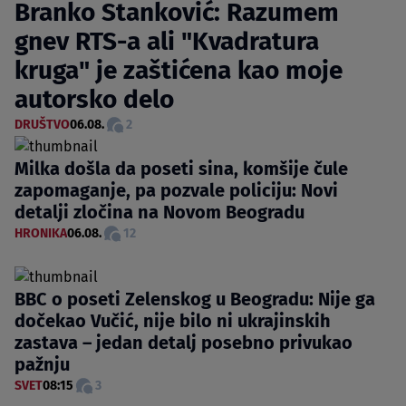
Branko Stanković: Razumem
gnev RTS-a ali "Kvadratura
kruga" je zaštićena kao moje
autorsko delo
DRUŠTVO
06.08.
2
Milka došla da poseti sina, komšije čule
zapomaganje, pa pozvale policiju: Novi
detalji zločina na Novom Beogradu
HRONIKA
06.08.
12
BBC o poseti Zelenskog u Beogradu: Nije ga
dočekao Vučić, nije bilo ni ukrajinskih
zastava – jedan detalj posebno privukao
pažnju
SVET
08:15
3