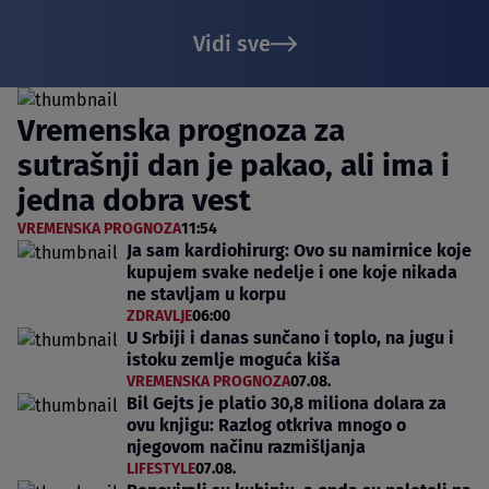
Vidi sve
Vremenska prognoza za
sutrašnji dan je pakao, ali ima i
jedna dobra vest
VREMENSKA PROGNOZA
11:54
Ja sam kardiohirurg: Ovo su namirnice koje
kupujem svake nedelje i one koje nikada
ne stavljam u korpu
ZDRAVLJE
06:00
U Srbiji i danas sunčano i toplo, na jugu i
istoku zemlje moguća kiša
VREMENSKA PROGNOZA
07.08.
Bil Gejts je platio 30,8 miliona dolara za
ovu knjigu: Razlog otkriva mnogo o
njegovom načinu razmišljanja
LIFESTYLE
07.08.