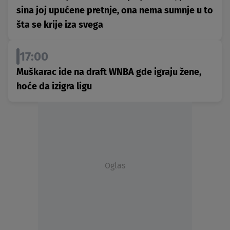
sina joj upućene pretnje, ona nema sumnje u to
šta se krije iza svega
17:00
Muškarac ide na draft WNBA gde igraju žene,
hoće da izigra ligu
Oglas