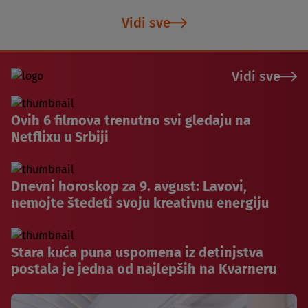
Vidi sve
Vidi sve
Ovih 6 filmova trenutno svi gledaju na
Netflixu u Srbiji
Dnevni horoskop za 9. avgust: Lavovi,
nemojte štedeti svoju kreativnu energiju
Stara kuća puna uspomena iz detinjstva
postala je jedna od najlepših na Kvarneru