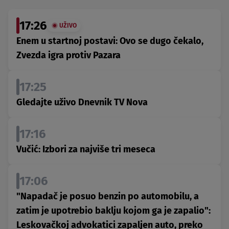
17:26
UŽIVO
Enem u startnoj postavi: Ovo se dugo čekalo,
Zvezda igra protiv Pazara
17:25
Gledajte uživo Dnevnik TV Nova
17:16
Vučić: Izbori za najviše tri meseca
17:06
"Napadač je posuo benzin po automobilu, a
zatim je upotrebio baklju kojom ga je zapalio":
Leskovačkoj advokatici zapaljen auto, preko