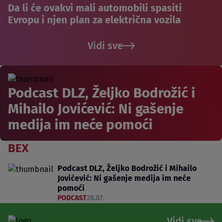
Da li će ovakvi mali automobili spasiti
Evropu i njen plan za električna vozila
Vidi sve
Podcast DLZ, Željko Bodrožić i
Mihailo Jovićević: Ni gašenje
medija im neće pomoći
BEX
Podcast DLZ, Željko Bodrožić i Mihailo
Jovićević: Ni gašenje medija im neće
pomoći
PODCAST
28.07.
Vidi sve