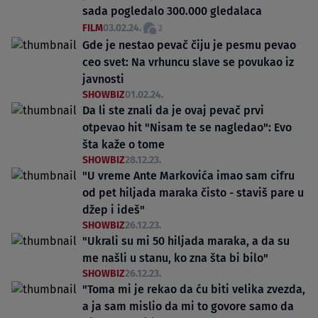
sada pogledalo 300.000 gledalaca
FILM
03.02.24.
2
Gde je nestao pevač čiju je pesmu pevao
ceo svet: Na vrhuncu slave se povukao iz
javnosti
SHOWBIZ
01.02.24.
Da li ste znali da je ovaj pevač prvi
otpevao hit "Nisam te se nagledao": Evo
šta kaže o tome
SHOWBIZ
28.12.23.
"U vreme Ante Markovića imao sam cifru
od pet hiljada maraka čisto - staviš pare u
džep i ideš"
SHOWBIZ
26.12.23.
"Ukrali su mi 50 hiljada maraka, a da su
me našli u stanu, ko zna šta bi bilo"
SHOWBIZ
26.12.23.
"Toma mi je rekao da ću biti velika zvezda,
a ja sam mislio da mi to govore samo da