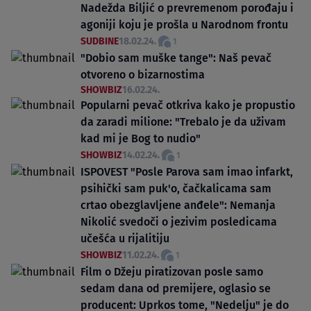
Nadežda Biljić o prevremenom porođaju i
agoniji koju je prošla u Narodnom frontu
SUDBINE
18.02.24.
1
"Dobio sam muške tange": Naš pevač
otvoreno o bizarnostima
SHOWBIZ
16.02.24.
Popularni pevač otkriva kako je propustio
da zaradi milione: "Trebalo je da uživam
kad mi je Bog to nudio"
SHOWBIZ
14.02.24.
1
ISPOVEST "Posle Parova sam imao infarkt,
psihički sam puk'o, čačkalicama sam
crtao obezglavljene anđele": Nemanja
Nikolić svedoči o jezivim posledicama
učešća u rijalitiju
SHOWBIZ
11.02.24.
1
Film o Džeju piratizovan posle samo
sedam dana od premijere, oglasio se
producent: Uprkos tome, "Nedelju" je do