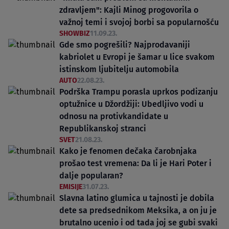
zdravljem": Kajli Minog progovorila o
važnoj temi i svojoj borbi sa popularnošću
SHOWBIZ
11.09.23.
Gde smo pogrešili? Najprodavaniji
kabriolet u Evropi je šamar u lice svakom
istinskom ljubitelju automobila
AUTO
22.08.23.
Podrška Trampu porasla uprkos podizanju
optužnice u Džordžiji: Ubedljivo vodi u
odnosu na protivkandidate u
Republikanskoj stranci
SVET
21.08.23.
Kako je fenomen dečaka čarobnjaka
prošao test vremena: Da li je Hari Poter i
dalje popularan?
EMISIJE
31.07.23.
Slavna latino glumica u tajnosti je dobila
dete sa predsednikom Meksika, a on ju je
brutalno ucenio i od tada joj se gubi svaki