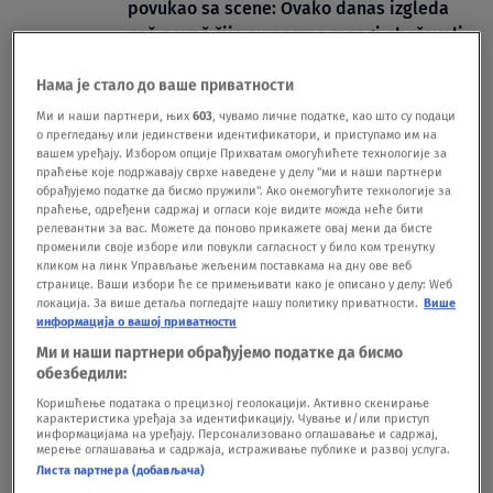
povukao sa scene: Ovako danas izgleda
naš pevač čije su pesme mnogi obožavali
FOTO
Нама је стало до ваше приватности
SHOWBIZ
08.02.25.
1
"Svašta se dešavalo ispred mene": Mia
Ми и наши партнери, њих
603
, чувамо личне податке, као што су подаци
о прегледању или јединствени идентификатори, и приступамо им на
Borisavljević otvoreno o težoj strani posla
вашем уређају. Избором опције Прихватам омогућићете технологије за
SHOWBIZ
19.01.25.
праћење које подржавају сврхе наведене у делу "ми и наши партнери
Sipaju limun u oči, ližu WC šolju i ništa im
обрађујемо податке да бисмо пружили". Ако онемогућите технологије за
праћење, одређени садржај и огласи које видите можда неће бити
nije sveto: Ovo su gluposti koje su srpski
релевантни за вас. Можете да поново прикажете овај мени да бисте
jutjuberi radili zbog popularnosti i klikova
променили своје изборе или повукли сагласност у било ком тренутку
SHOWBIZ
12.09.24.
кликом на линк Управљање жељеним поставкама на дну ове веб
странице. Ваши избори ће се примењивати како је описано у делу: Wеб
локација. За више детаља погледајте нашу политику приватности.
Више
информација о вашој приватности
Ми и наши партнери обрађујемо податке да бисмо
обезбедили:
Коришћење података о прецизној геолокацији. Активно скенирање
Oglas
карактеристика уређаја за идентификацију. Чување и/или приступ
информацијама на уређају. Персонализовано оглашавање и садржај,
мерење оглашавања и садржаја, истраживање публике и развој услуга.
Листа партнера (добављача)