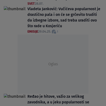
SVET
28.07.
Vladeta Janković: Vučićeva popularnost je
drastično pala i on će se grčevito truditi
da izbegne izbore, sad treba uraditi ovo
što rade u Kosjeriću
EMISIJE
29.04.25.
1
Oglas
Ređao je hitove, važio za velikog
zavodnika, a u jeku popularnosti se