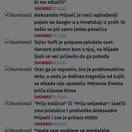
bi me otkačili"
SHOWBIZ
25.12.23.
Aleksandra Prijović je treći najtraženiji
pojam na Google-u u Hrvatskoj: U prvih 10
našla se još samo jedna pevačica
SHOWBIZ
11.12.23.
Tejlor Svift je potpuno zaludela svet:
Harvard pokreće kurs o njoj, na hiljade
ljudi se već prijavilo da ga pohađa
SHOWBIZ
03.12.23.
Otac ga je napustio, bio je problematično
dete, a onda je doživeo tragedije od kojih
se nikada nije oporavio: Potresna životna
priča Kijanua Rivsa
SHOWBIZ
15.10.23.
"Prija kraljica!" ili "Prija seljanka!": Suočili
smo pristalice i protivnike Aleksandre
Prijović i sve je prštalo VIDEO
SHOWBIZ
03.10.23.
"Imala sam problem sa mentalnim