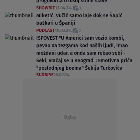
progovorila o lošoj strani slave
SHOWBIZ
13.04.24.
1
Miketić: Vučić samo laje dok se Šapić
baškari u Španiji
PODCAST
10.03.24.
2
ISPOVEST "U Americi sam vozio kombi,
pevao na tezgama kod naših ljudi, imao
moždani udar, a onda sam rekao sebi -
Šeki, vraćaj se u Beograd": Emotivna priča
"poslednjeg boema" Šekija Turkovića
SUDBINE
25.02.24.
Oglas