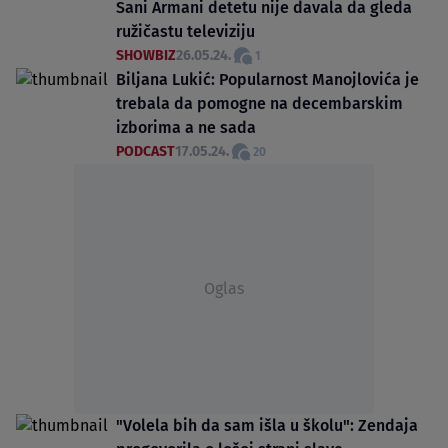
Sani Armani detetu nije davala da gleda
ružičastu televiziju
SHOWBIZ
26.05.24.
1
Biljana Lukić: Popularnost Manojlovića je
trebala da pomogne na decembarskim
izborima a ne sada
PODCAST
17.05.24.
20
Oglas
"Volela bih da sam išla u školu": Zendaja