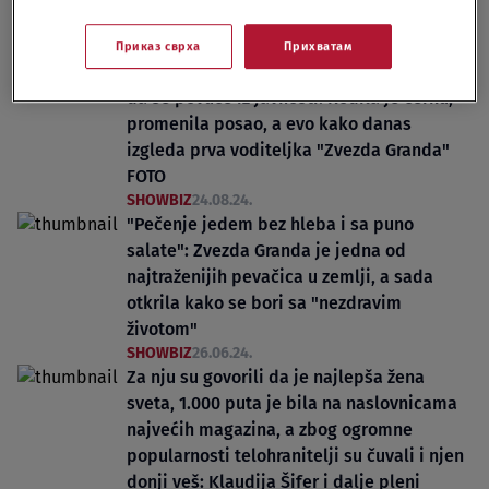
Приказ сврха
Прихватам
Publika ju je obožavala, ali je ona odlučila
da se povuče iz javnosti: Rodila je ćerku,
promenila posao, a evo kako danas
izgleda prva voditeljka "Zvezda Granda"
FOTO
SHOWBIZ
24.08.24.
"Pečenje jedem bez hleba i sa puno
salate": Zvezda Granda je jedna od
najtraženijih pevačica u zemlji, a sada
otkrila kako se bori sa "nezdravim
životom"
SHOWBIZ
26.06.24.
Za nju su govorili da je najlepša žena
sveta, 1.000 puta je bila na naslovnicama
najvećih magazina, a zbog ogromne
popularnosti telohranitelji su čuvali i njen
donji veš: Klaudija Šifer i dalje pleni