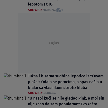
lepotom FOTO
SHOWBIZ
20.06.24.
1
Oglas
Tužna i bizarna sudbina lepotice iz "Čuvara
plaže": Odala se porocima, a spas našla u
braku sa vlasnikom striptiz kluba
SHOWBIZ
08.06.24.
"U našoj kući se nije gledao Pink, a moj sin
nije znao da sam popularna": Evo zašto