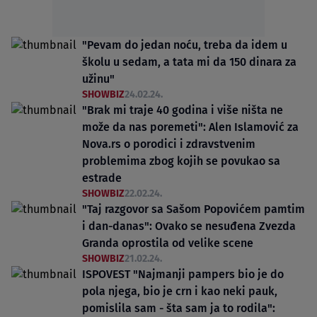
"Pevam do jedan noću, treba da idem u
školu u sedam, a tata mi da 150 dinara za
užinu"
SHOWBIZ
24.02.24.
"Brak mi traje 40 godina i više ništa ne
može da nas poremeti": Alen Islamović za
Nova.rs o porodici i zdravstvenim
problemima zbog kojih se povukao sa
estrade
SHOWBIZ
22.02.24.
"Taj razgovor sa Sašom Popovićem pamtim
i dan-danas": Ovako se nesuđena Zvezda
Granda oprostila od velike scene
SHOWBIZ
21.02.24.
ISPOVEST "Najmanji pampers bio je do
pola njega, bio je crn i kao neki pauk,
pomislila sam - šta sam ja to rodila":