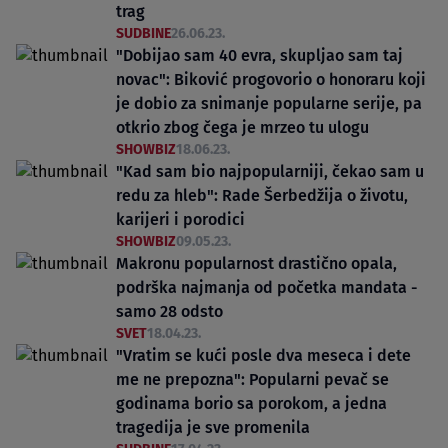
trag
SUDBINE
26.06.23.
"Dobijao sam 40 evra, skupljao sam taj
novac": Biković progovorio o honoraru koji
je dobio za snimanje popularne serije, pa
otkrio zbog čega je mrzeo tu ulogu
SHOWBIZ
18.06.23.
"Kad sam bio najpopularniji, čekao sam u
redu za hleb": Rade Šerbedžija o životu,
karijeri i porodici
SHOWBIZ
09.05.23.
Makronu popularnost drastično opala,
podrška najmanja od početka mandata -
samo 28 odsto
SVET
18.04.23.
"Vratim se kući posle dva meseca i dete
me ne prepozna": Popularni pevač se
godinama borio sa porokom, a jedna
tragedija je sve promenila