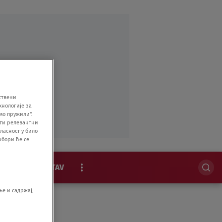
ствени
хнологије за
мо пружили".
ити релевантни
ласност у било
збори ће се
MAGAZIN
STAV
EKSKLUZIVNO
е и садржај,