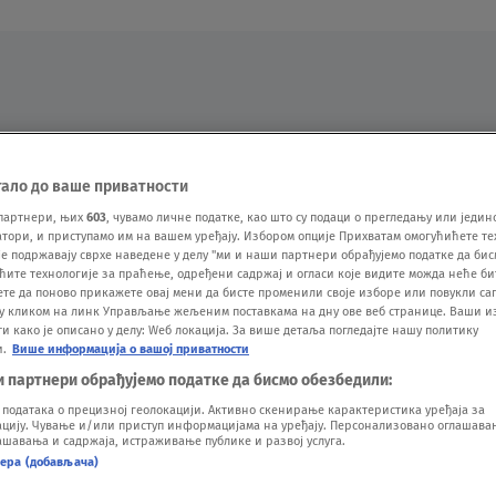
Oglas
тало до ваше приватности
партнери, њих
603
, чувамо личне податке, као што су подаци о прегледању или једин
ори, и приступамо им на вашем уређају. Избором опције Прихватам омогућићете те
е подржавају сврхе наведене у делу "ми и наши партнери обрађујемо податке да бис
ћите технологије за праћење, одређени садржај и огласи које видите можда неће б
ете да поново прикажете овај мени да бисте променили своје изборе или повукли саг
у кликом на линк Управљање жељеним поставкама на дну ове веб странице. Ваши и
 како је описано у делу: Wеб локација. За више детаља погледајте нашу политику
и.
Више информација о вашој приватности
VESTI
SHOW
SPORT
VIDEO
NOVA BAZA
и партнери обрађујемо податке да бисмо обезбедили:
одатака о прецизној геолокацији. Активно скенирање карактеристика уређаја за
ију. Чување и/или приступ информацијама на уређају. Персонализовано оглашавањ
шавања и садржаја, истраживање публике и развој услуга.
нера (добављача)