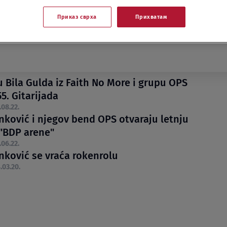
Приказ сврха
Прихватам
u Bila Gulda iz Faith No More i grupu OPS
5. Gitarijada
.08.22.
nković i njegov bend OPS otvaraju letnju
"BDP arene"
.06.22.
nković se vraća rokenrolu
.03.20.