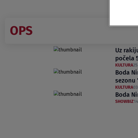
OPS
Uz rakij
počela 5
KULTURA
25
Boda Ni
sezonu 
KULTURA
03
Boda Ni
SHOWBIZ
14