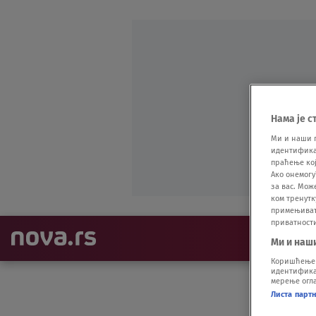
Нама је с
Ми и наши 
идентификат
праћење кој
Ако онемогу
за вас. Мож
ком тренутк
примењивати
приватност
NAJNOVIJE
Ми и наш
Коришћење п
идентификац
мерење огла
Листа парт