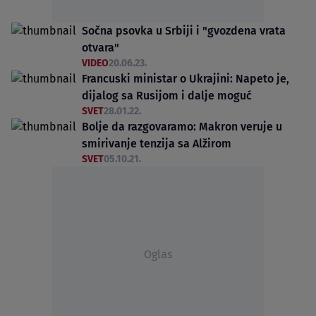
Sočna psovka u Srbiji i "gvozdena vrata
otvara"
VIDEO
20.06.23.
Francuski ministar o Ukrajini: Napeto je,
dijalog sa Rusijom i dalje moguć
SVET
28.01.22.
Bolje da razgovaramo: Makron veruje u
smirivanje tenzija sa Alžirom
SVET
05.10.21.
Oglas