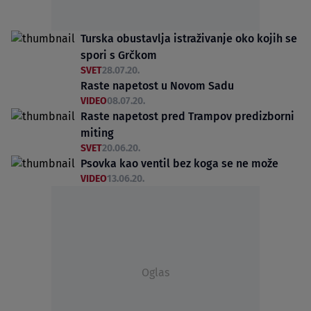
Turska obustavlja istraživanje oko kojih se
spori s Grčkom
SVET
28.07.20.
Raste napetost u Novom Sadu
VIDEO
08.07.20.
Raste napetost pred Trampov predizborni
miting
SVET
20.06.20.
Psovka kao ventil bez koga se ne može
VIDEO
13.06.20.
Oglas