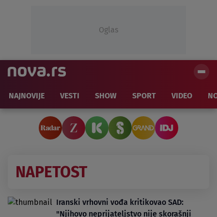
Oglas
NAJNOVIJE
VESTI
SHOW
SPORT
VIDEO
NO
NAPETOST
Iranski vrhovni vođa kritikovao SAD:
"Njihovo neprijateljstvo nije skorašnji