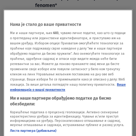
fenomen"
SVET
24.08.25.
Pogledajte koliko je napeto sinoć bilo na
Нама је стало до ваше приватности
Medicinskom fakultetu u Nišu
EMISIJE
10.04.25.
Ми и наши партнери, њих
603
, чувамо личне податке, као што су подаци
о прегледању или јединствени идентификатори, и приступамо им на
вашем уређају. Избором опције Прихватам омогућићете технологије за
праћење које подржавају сврхе наведене у делу "ми и наши партнери
обрађујемо податке да бисмо пружили". Ако онемогућите технологије за
праћење, одређени садржај и огласи које видите можда неће бити
релевантни за вас. Можете да поново прикажете овај мени да бисте
променили своје изборе или повукли сагласност у било ком тренутку
Oglas
кликом на линк Управљање жељеним поставкама на дну ове веб
странице. Ваши избори ће се примењивати како је описано у делу: Wеб
локација. За више детаља погледајте нашу политику приватности.
Више
информација о вашој приватности
Ми и наши партнери обрађујемо податке да бисмо
обезбедили:
Коришћење података о прецизној геолокацији. Активно скенирање
Ko pumpa napetost za subotu i najave o
карактеристика уређаја за идентификацију. Чување и/или приступ
информацијама на уређају. Персонализовано оглашавање и садржај,
nasilju?
мерење оглашавања и садржаја, истраживање публике и развој услуга.
EMISIJE
11.03.25.
Листа партнера (добављача)
Znak demencije koji možete da provalite