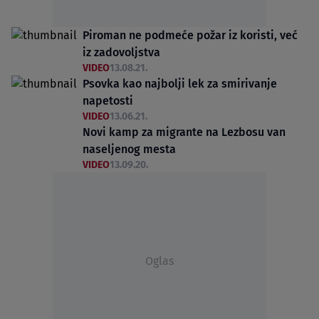
Piroman ne podmeće požar iz koristi, već
iz zadovoljstva
VIDEO
13.08.21.
Psovka kao najbolji lek za smirivanje
napetosti
VIDEO
13.06.21.
Novi kamp za migrante na Lezbosu van
naseljenog mesta
VIDEO
13.09.20.
Oglas