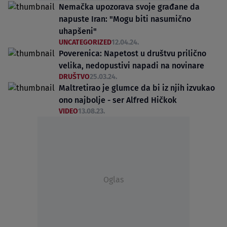
Nemačka upozorava svoje građane da
napuste Iran: "Mogu biti nasumično
uhapšeni"
UNCATEGORIZED
12.04.24.
Poverenica: Napetost u društvu prilično
velika, nedopustivi napadi na novinare
DRUŠTVO
25.03.24.
Maltretirao je glumce da bi iz njih izvukao
ono najbolje - ser Alfred Hičkok
VIDEO
13.08.23.
Oglas