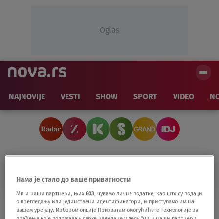
Oglas
NAJNOVIJE
VESTI
SHOW
SPORT
VIDEO
NO
MIĆA MEGATREND
Нама је стало до ваше приватности
Ми и наши партнери, њих
603
, чувамо личне податке, као што су подаци
о прегледању или јединствени идентификатори, и приступамо им на
Pogledajte kako izvršitelji plene imovinu
вашем уређају. Избором опције Прихватам омогућићете технологије за
Miće Megatrenda zbog duga od 800.000
праћење које подржавају сврхе наведене у делу "ми и наши партнери