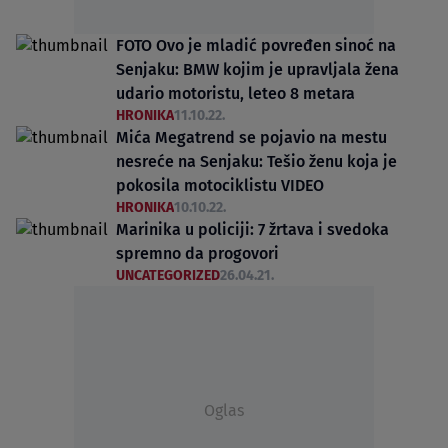
FOTO Ovo je mladić povređen sinoć na
Senjaku: BMW kojim je upravljala žena
udario motoristu, leteo 8 metara
HRONIKA
11.10.22.
Mića Megatrend se pojavio na mestu
nesreće na Senjaku: Tešio ženu koja je
pokosila motociklistu VIDEO
HRONIKA
10.10.22.
Marinika u policiji: 7 žrtava i svedoka
spremno da progovori
UNCATEGORIZED
26.04.21.
Oglas