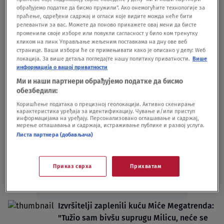
evra VIDEO
обрађујемо податке да бисмо пружили". Ако онемогућите технологије за
праћење, одређени садржај и огласи које видите можда неће бити
DRUŠTVO
11.04.24.
25
релевантни за вас. Можете да поново прикажете овај мени да бисте
Oglasila se Komora javnih izvršitelja o
променили своје изборе или повукли сагласност у било ком тренутку
кликом на линк Управљање жељеним поставкама на дну ове веб
zapleni vile Miće Megatrenda: Bivšoj ženi
странице. Ваши избори ће се примењивати како је описано у делу: Wеб
duguje 800.000 evra
локација. За више детаља погледајте нашу политику приватности.
Више
информација о вашој приватности
DRUŠTVO
11.04.24.
1
Ми и наши партнери обрађујемо податке да бисмо
обезбедили:
Коришћење података о прецизној геолокацији. Активно скенирање
карактеристика уређаја за идентификацију. Чување и/или приступ
информацијама на уређају. Персонализовано оглашавање и садржај,
мерење оглашавања и садржаја, истраживање публике и развој услуга.
Листа партнера (добављача)
Oglas
Приказ сврха
Прихватам
Izvršitelji zaplenili kuću Miće Megatrenda:
"Tužio sam bivšu suprugu Milicu, neće se