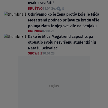
ovako završiti"
DRUŠTVO
11.04.24.
16
Otkrivamo ko je žena protiv koje je Mića
Megatrend podneo prijavu za krađu više
poluga zlata iz njegove vile na Senjaku
HRONIKA
02.08.23.
Kako je Mića Megatrend zaposlio, pa
otpustio svoju nesvršenu studentkinju
Natašu Bekvalac
SHOWBIZ
30.01.23.
Oglas