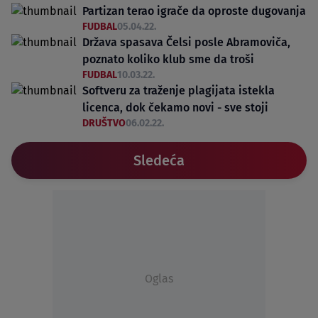
Partizan terao igrače da oproste dugovanja
FUDBAL
05.04.22.
Država spasava Čelsi posle Abramoviča,
poznato koliko klub sme da troši
FUDBAL
10.03.22.
Softveru za traženje plagijata istekla
licenca, dok čekamo novi - sve stoji
DRUŠTVO
06.02.22.
Sledeća
Oglas