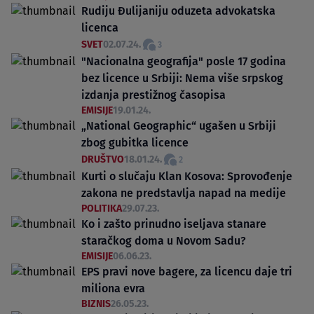
Rudiju Đulijaniju oduzeta advokatska
licenca
SVET
02.07.24.
3
"Nacionalna geografija" posle 17 godina
bez licence u Srbiji: Nema više srpskog
izdanja prestižnog časopisa
EMISIJE
19.01.24.
„National Geographic“ ugašen u Srbiji
zbog gubitka licence
DRUŠTVO
18.01.24.
2
Kurti o slučaju Klan Kosova: Sprovođenje
zakona ne predstavlja napad na medije
POLITIKA
29.07.23.
Ko i zašto prinudno iseljava stanare
staračkog doma u Novom Sadu?
EMISIJE
06.06.23.
EPS pravi nove bagere, za licencu daje tri
miliona evra
BIZNIS
26.05.23.