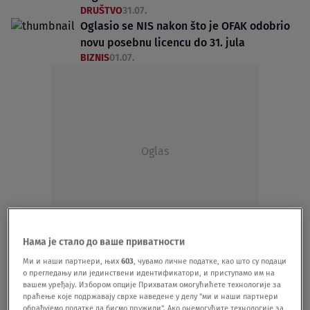
DRUŠTVO
31.07.
Oglasio se NIS nakon što je OFAK odobrio
novu posebnu licencu do 31. jula
BIZNIS
01.07.
Oglas
Нама је стало до ваше приватности
Produžene licence NIS-u i MOL-u: Hoće li
biti dogovora do kraja jula?
Ми и наши партнери, њих
603
, чувамо личне податке, као што су подаци
о прегледању или јединствени идентификатори, и приступамо им на
BIZNIS
01.07.
вашем уређају. Избором опције Прихватам омогућићете технологије за
Ministarka energetike: Produžena licenca
праћење које подржавају сврхе наведене у делу "ми и наши партнери
za NIS do 31. jula
обрађујемо податке да бисмо пружили". Ако онемогућите технологије за