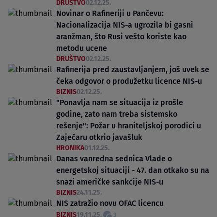
DRUŠTVO
02.12.25.
Novinar o Rafineriji u Pančevu:
Nacionalizacija NIS-a ugrozila bi gasni
aranžman, što Rusi vešto koriste kao
metodu ucene
DRUŠTVO
02.12.25.
Rafinerija pred zaustavljanjem, još uvek se
čeka odgovor o produžetku licence NIS-u
BIZNIS
02.12.25.
"Ponavlja nam se situacija iz prošle
godine, zato nam treba sistemsko
rešenje": Požar u hraniteljskoj porodici u
Zaječaru otkrio javašluk
HRONIKA
01.12.25.
Danas vanredna sednica Vlade o
energetskoj situaciji - 47. dan otkako su na
snazi američke sankcije NIS-u
BIZNIS
24.11.25.
NIS zatražio novu OFAC licencu
BIZNIS
19.11.25.
3