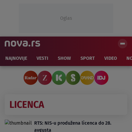
Oglas
NAJNOVIJE
VESTI
SHOW
SPORT
VIDEO
NO
LICENCA
RTS: NIS-u produžena licenca do 28.
avgusta