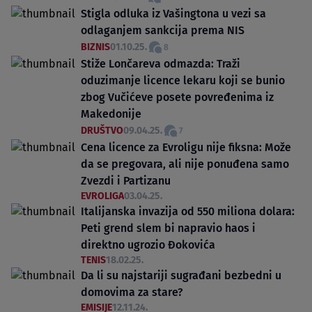
Stigla odluka iz Vašingtona u vezi sa
odlaganjem sankcija prema NIS
BIZNIS
01.10.25.
8
Stiže Lončareva odmazda: Traži
oduzimanje licence lekaru koji se bunio
zbog Vučićeve posete povređenima iz
Makedonije
DRUŠTVO
09.04.25.
7
Cena licence za Evroligu nije fiksna: Može
da se pregovara, ali nije ponuđena samo
Zvezdi i Partizanu
EVROLIGA
03.04.25.
Italijanska invazija od 550 miliona dolara:
Peti grend slem bi napravio haos i
direktno ugrozio Đokovića
TENIS
18.02.25.
Da li su najstariji sugrađani bezbedni u
domovima za stare?
EMISIJE
12.11.24.