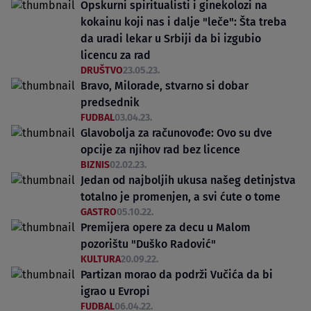
Opskurni spiritualisti i ginekolozi na
kokainu koji nas i dalje "leče": Šta treba
da uradi lekar u Srbiji da bi izgubio
licencu za rad
DRUŠTVO
23.05.23.
Bravo, Milorade, stvarno si dobar
predsednik
FUDBAL
03.04.23.
Glavobolja za računovođe: Ovo su dve
opcije za njihov rad bez licence
BIZNIS
02.02.23.
Jedan od najboljih ukusa našeg detinjstva
totalno je promenjen, a svi ćute o tome
GASTRO
05.10.22.
Premijera opere za decu u Malom
pozorištu "Duško Radović"
KULTURA
20.09.22.
Partizan morao da podrži Vučića da bi
igrao u Evropi
FUDBAL
06.04.22.