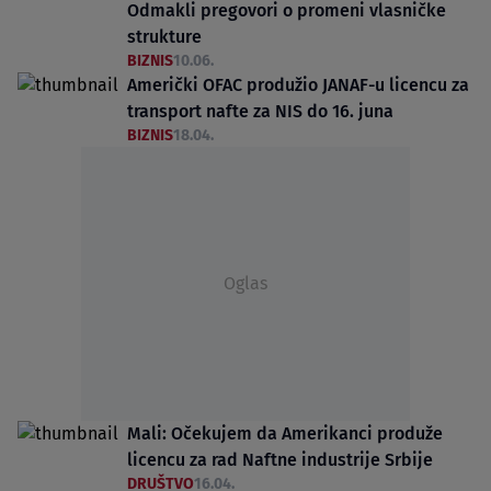
Odmakli pregovori o promeni vlasničke
strukture
BIZNIS
10.06.
Američki OFAC produžio JANAF-u licencu za
transport nafte za NIS do 16. juna
BIZNIS
18.04.
Oglas
Mali: Očekujem da Amerikanci produže
licencu za rad Naftne industrije Srbije
DRUŠTVO
16.04.