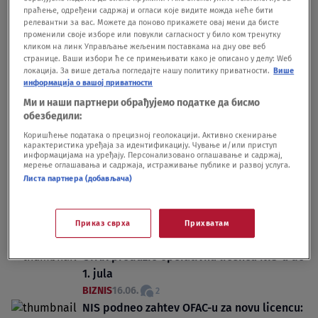
праћење, одређени садржај и огласи које видите можда неће бити
BIZNIS
30.06.
релевантни за вас. Можете да поново прикажете овај мени да бисте
Oglasio se NIS: Šta znači produžetak
променили своје изборе или повукли сагласност у било ком тренутку
licence do 1. jula
кликом на линк Управљање жељеним поставкама на дну ове веб
странице. Ваши избори ће се примењивати како је описано у делу: Wеб
BIZNIS
16.06.
локација. За више детаља погледајте нашу политику приватности.
Више
информација о вашој приватности
Ми и наши партнери обрађујемо податке да бисмо
обезбедили:
Коришћење података о прецизној геолокацији. Активно скенирање
карактеристика уређаја за идентификацију. Чување и/или приступ
информацијама на уређају. Персонализовано оглашавање и садржај,
Oglas
мерење оглашавања и садржаја, истраживање публике и развој услуга.
Листа партнера (добављача)
Приказ сврха
Прихватам
OFAK produžio operativnu licencu NIS-u do
1. jula
BIZNIS
16.06.
2
NIS podneo zahtev OFAC-u za novu licencu: