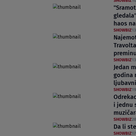
SHOWBIZ
10
"Sramot
gledala"
haos na
SHOWBIZ
13
Najemot
Travolt
premin
SHOWBIZ
13
Jedan mu
godina 
ljubavni
SHOWBIZ
19
Odrekao
i jednu 
muzičar
SHOWBIZ
28
Da li st
SHOWBIZ
17