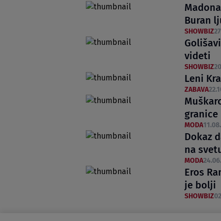
Madona 
Buran lj
SHOWBIZ
27
Golišavi
videti
SHOWBIZ
20
Leni Kra
ZABAVA
22.1
Muškarci
granice
MODA
11.08.
Dokaz d
na svet
MODA
24.06
Eros Ram
je bolji
SHOWBIZ
02