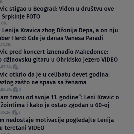
6.
avic stigao u Beograd: Viđen u društvu ove
 Srpkinje FOTO
.06.
 Lenija Kravica zbog Džonija Depa, a on nju
ber Herd: Gde je danas Vanesa Paradi
.12.25.
avic pred koncert iznenadio Makedonce:
o džinovsku gitaru u Ohridsko jezero VIDEO
.07.24.
1
vic otkrio da je u celibatu devet godina:
razlog zašto ne spava sa ženama
.05.24.
3
am travu od svoje 11. godine“: Leni Kravic o
džointima i kako je ostao zgodan u 60-oj
.05.24.
2
m nedostaje motivacije pogledajte Lenija
 u teretani VIDEO