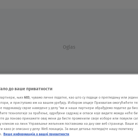
Oglas
тало до ваше приватности
партнери, њих
603
, чувамо личне податке, као што су подаци о прегледању или једин
ори, и приступамо им на вашем уређају. Избором опције Прихватам омогућићете те
VESTI
SHOW
SPORT
VIDEO
NOVA BAZA
е подржавају сврхе наведене у делу "ми и наши партнери обрађујемо податке да бис
ћите технологије за праћење, одређени садржај и огласи које видите можда неће б
ете да поново прикажете овај мени да бисте променили своје изборе или повукли саг
у кликом на линк Управљање жељеним поставкама на дну ове веб странице. Ваши и
 како је описано у делу: Wеб локација. За више детаља погледајте нашу политику
и.
Више информација о вашој приватности