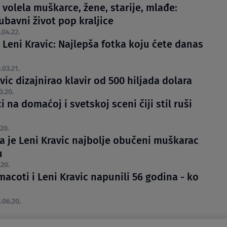
volela muškarce, žene, starije, mlađe:
ubavni život pop kraljice
.04.22.
 Leni Kravic: Najlepša fotka koju ćete danas
.03.21.
vic dizajnirao klavir od 500 hiljada dolara
0.20.
 na domaćoj i svetskoj sceni čiji stil ruši
20.
a je Leni Kravic najbolje obučeni muškarac
u
.20.
acoti i Leni Kravic napunili 56 godina - ko
.06.20.