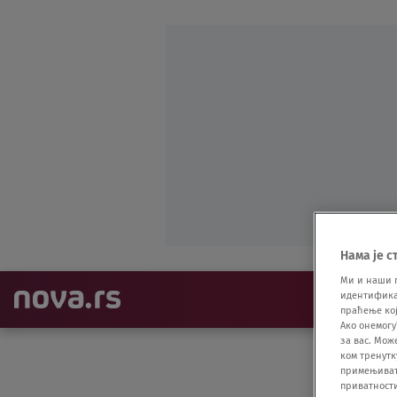
Нама је с
Ми и наши 
идентификат
NAJNOVIJE
праћење кој
Ако онемогу
за вас. Мож
ком тренутк
примењивати
приватност