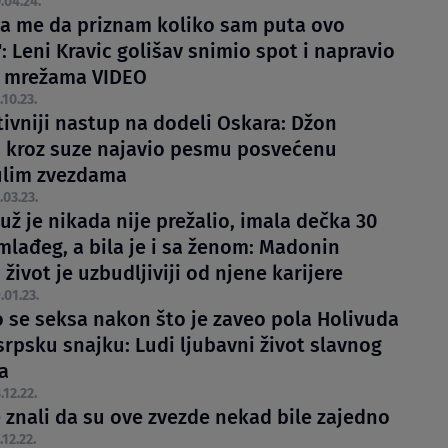
.04.24.
a me da priznam koliko sam puta ovo
: Leni Kravic golišav snimio spot i napravio
 mrežama VIDEO
.10.23.
ivniji nastup na dodeli Oskara: Džon
a kroz suze najavio pesmu posvećenu
ulim zvezdama
.03.23.
ž je nikada nije prežalio, imala dečka 30
mlađeg, a bila je i sa ženom: Madonin
 život je uzbudljiviji od njene karijere
.01.23.
 se seksa nakon što je zaveo pola Holivuda
srpsku snajku: Ludi ljubavni život slavnog
a
.12.22.
e znali da su ove zvezde nekad bile zajedno
.12.22.