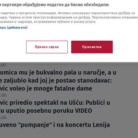
и партнери обрађујемо податке да бисмо обезбедили:
одатака о прецизној геолокацији. Активно скенирање карактеристика уређаја за
ију. Чување и/или приступ информацијама на уређају. Персонализовано оглашавањ
шавања и садржаја, истраживање публике и развој услуга.
нера (добављача)
Приказ сврха
Прихватам
 zašto Leni Kravic trenira u kožnim
nama? Muzičar konačno dao odgovor
.07.
lumica mu je bukvalno pala u naručje, a u
e zaljubio kad joj je postao stanodavac:
avic voleo je mnoge fatalne dame
.06.
vic priredio spektakl na Ušću: Publici u
u uputio posebnu poruku VIDEO
.06.
uveno "pumpanje" i na koncertu Lenija