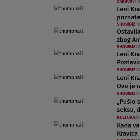
ZABAVA
17.0
Leni Kr
poznate
SHOWBIZ
16
Ostavila
zbog Am
SHOWBIZ
22
Leni Kr
Postavi
SHOWBIZ
23
Leni Kra
Ovo je 
SHOWBIZ
31
„Pušio s
seksu, 
KULTURA
31
Kada va
Kravica