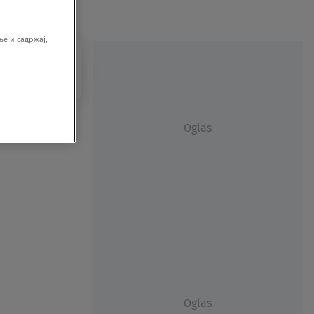
е и садржај,
Oglas
Oglas