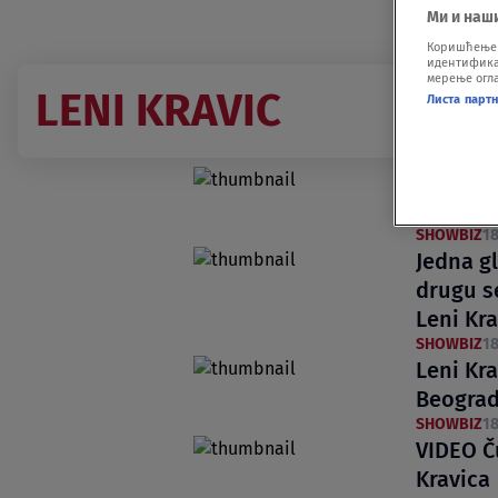
Ми и наш
Коришћење п
идентификац
мерење огла
LENI KRAVIC
Листа парт
Znate li
pantalo
SHOWBIZ
18
Jedna g
drugu s
Leni Kr
SHOWBIZ
18
Leni Kra
Beograd
SHOWBIZ
18
VIDEO Č
Kravica