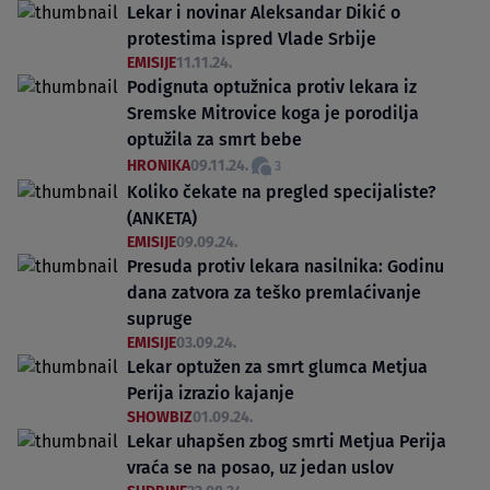
Lekar i novinar Aleksandar Dikić o
protestima ispred Vlade Srbije
EMISIJE
11.11.24.
Podignuta optužnica protiv lekara iz
Sremske Mitrovice koga je porodilja
optužila za smrt bebe
HRONIKA
09.11.24.
3
Koliko čekate na pregled specijaliste?
(ANKETA)
EMISIJE
09.09.24.
Presuda protiv lekara nasilnika: Godinu
dana zatvora za teško premlaćivanje
supruge
EMISIJE
03.09.24.
Lekar optužen za smrt glumca Metjua
Perija izrazio kajanje
SHOWBIZ
01.09.24.
Lekar uhapšen zbog smrti Metjua Perija
vraća se na posao, uz jedan uslov