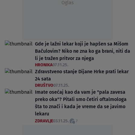
Oglas
Gde je lažni lekar koji je hapšen sa Mišom
Bačulovim? Niko ne zna ko ga brani, niti da
li je tražen pritvor za njega
HRONIKA
07.11.25.
Zdravstveno stanje Dijane Hrke prati lekar
24 sata
DRUŠTVO
07.11.25.
Imate osećaj kao da vam je "pala zavesa
preko oka"? Pitali smo četiri oftalmologa
šta to znači i kada je vreme da se javimo
lekaru
ZDRAVLJE
03.11.25.
7