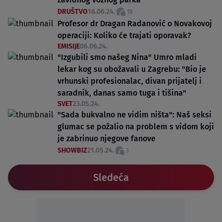
DRUŠTVO
16.06.24.
18
Profesor dr Dragan Radanović o Novakovoj
operaciji: Koliko će trajati oporavak?
EMISIJE
06.06.24.
"Izgubili smo našeg Nina" Umro mladi
lekar kog su obožavali u Zagrebu: "Bio je
vrhunski profesionalac, divan prijatelj i
saradnik, danas samo tuga i tišina"
SVET
23.05.24.
"Sada bukvalno ne vidim ništa": Naš seksi
glumac se požalio na problem s vidom koji
je zabrinuo njegove fanove
SHOWBIZ
21.05.24.
3
Sledeća