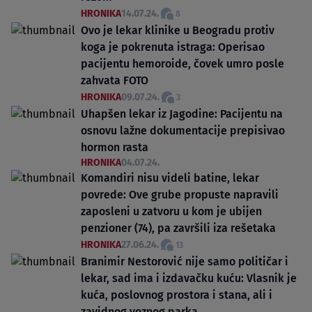
HRONIKA
14.07.24.
8
Ovo je lekar klinike u Beogradu protiv
koga je pokrenuta istraga: Operisao
pacijentu hemoroide, čovek umro posle
zahvata FOTO
HRONIKA
09.07.24.
3
Uhapšen lekar iz Jagodine: Pacijentu na
osnovu lažne dokumentacije prepisivao
hormon rasta
HRONIKA
04.07.24.
Komandiri nisu videli batine, lekar
povrede: Ove grube propuste napravili
zaposleni u zatvoru u kom je ubijen
penzioner (74), pa završili iza rešetaka
HRONIKA
27.06.24.
13
Branimir Nestorović nije samo političar i
lekar, sad ima i izdavačku kuću: Vlasnik je
kuća, poslovnog prostora i stana, ali i
zavidnog voznog parka