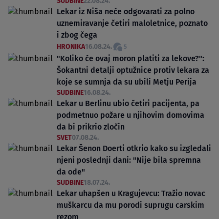
SUDBINE
22.08.24.
Lekar iz Niša neće odgovarati za polno
uznemiravanje četiri maloletnice, poznato
i zbog čega
HRONIKA
16.08.24.
5
"Koliko će ovaj moron platiti za lekove?":
Šokantni detalji optužnice protiv lekara za
koje se sumnja da su ubili Metju Perija
SUDBINE
16.08.24.
Lekar u Berlinu ubio četiri pacijenta, pa
podmetnuo požare u njihovim domovima
da bi prikrio zločin
SVET
07.08.24.
Lekar Šenon Doerti otkrio kako su izgledali
njeni poslednji dani: "Nije bila spremna
da ode"
SUDBINE
18.07.24.
Lekar uhapšen u Kragujevcu: Tražio novac
muškarcu da mu porodi suprugu carskim
rezom