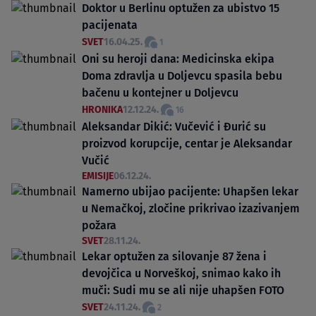
Doktor u Berlinu optužen za ubistvo 15
pacijenata
SVET
16.04.25.
1
Oni su heroji dana: Medicinska ekipa
Doma zdravlja u Doljevcu spasila bebu
bačenu u kontejner u Doljevcu
HRONIKA
12.12.24.
16
Aleksandar Dikić: Vučević i Đurić su
proizvod korupcije, centar je Aleksandar
Vučić
EMISIJE
06.12.24.
Namerno ubijao pacijente: Uhapšen lekar
u Nemačkoj, zločine prikrivao izazivanjem
požara
SVET
28.11.24.
Lekar optužen za silovanje 87 žena i
devojčica u Norveškoj, snimao kako ih
muči: Sudi mu se ali nije uhapšen FOTO
SVET
24.11.24.
2