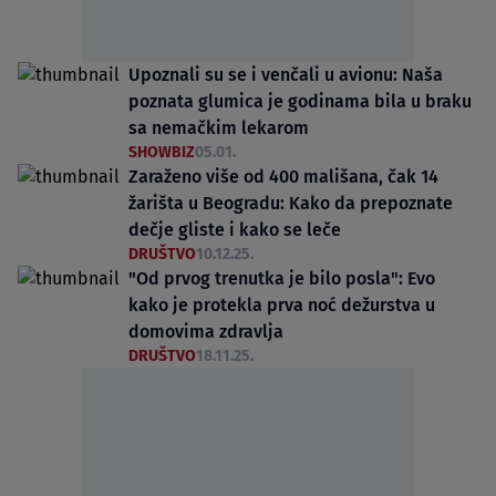
Upoznali su se i venčali u avionu: Naša
poznata glumica je godinama bila u braku
sa nemačkim lekarom
SHOWBIZ
05.01.
Zaraženo više od 400 mališana, čak 14
žarišta u Beogradu: Kako da prepoznate
dečje gliste i kako se leče
DRUŠTVO
10.12.25.
"Od prvog trenutka je bilo posla": Evo
kako je protekla prva noć dežurstva u
domovima zdravlja
DRUŠTVO
18.11.25.