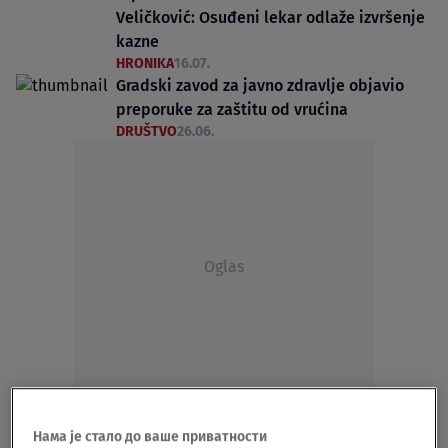
Veličković: Osuđeni lekar odlaže izvršenje
kazne
HRONIKA
16.07.
Gradski zavod za javno zdravlje objavio
preporuke za zaštitu od vrućina
DRUŠTVO
26.06.
Oglas
"Pored mene čuči čovek i plače, ne zna se
da li smo u predvorju pakla ili već duboko
Нама је стало до ваше приватности