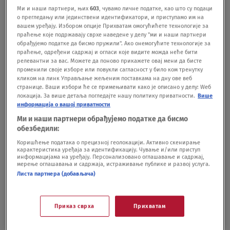
u njemu": Ana Štajdohar objavom o
Ми и наши партнери, њих
603
, чувамо личне податке, као што су подаци
Gradskoj bolnici ponovo otvorila pitanja o
о прегледању или јединствени идентификатори, и приступамо им на
stanju u zdravstvu
вашем уређају. Избором опције Прихватам омогућићете технологије за
праћење које подржавају сврхе наведене у делу "ми и наши партнери
DRUŠTVO
25.06.
обрађујемо податке да бисмо пружили". Ако онемогућите технологије за
Više ambulanti na području Bačke Topole
праћење, одређени садржај и огласи које видите можда неће бити
neće raditi zbog bolovanja i odmora lekara
релевантни за вас. Можете да поново прикажете овај мени да бисте
променили своје изборе или повукли сагласност у било ком тренутку
DRUŠTVO
16.06.
кликом на линк Управљање жељеним поставкама на дну ове веб
Trampov lekar: Predsednik SAD u odličnom
странице. Ваши избори ће се примењивати како је описано у делу: Wеб
zdravstvenom stanju
локација. За више детаља погледајте нашу политику приватности.
Више
информација о вашој приватности
SVET
30.05.
1
Ми и наши партнери обрађујемо податке да бисмо
обезбедили:
Коришћење података о прецизној геолокацији. Активно скенирање
карактеристика уређаја за идентификацију. Чување и/или приступ
информацијама на уређају. Персонализовано оглашавање и садржај,
мерење оглашавања и садржаја, истраживање публике и развој услуга.
Листа партнера (добављача)
Oglas
Приказ сврха
Прихватам