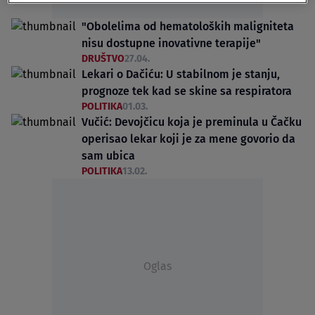
"Obolelima od hematoloških maligniteta
nisu dostupne inovativne terapije"
DRUŠTVO
27.04.
Lekari o Dačiću: U stabilnom je stanju,
prognoze tek kad se skine sa respiratora
POLITIKA
01.03.
Vučić: Devojčicu koja je preminula u Čačku
operisao lekar koji je za mene govorio da
sam ubica
POLITIKA
13.02.
Oglas