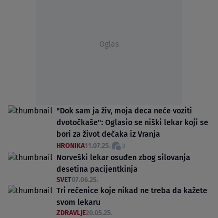
Oglas
"Dok sam ja živ, moja deca neće voziti
dvotočkaše": Oglasio se niški lekar koji se
bori za život dečaka iz Vranja
HRONIKA
11.07.25.
3
Norveški lekar osuđen zbog silovanja
desetina pacijentkinja
SVET
07.06.25.
Tri rečenice koje nikad ne treba da kažete
svom lekaru
ZDRAVLJE
20.05.25.