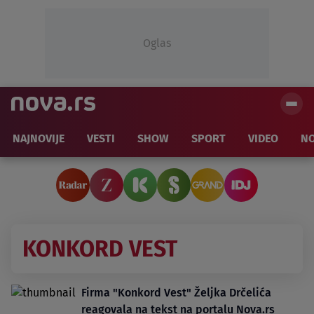
Oglas
NAJNOVIJE
VESTI
SHOW
SPORT
VIDEO
NO
KONKORD VEST
Firma "Konkord Vest" Željka Drčelića
reagovala na tekst na portalu Nova.rs