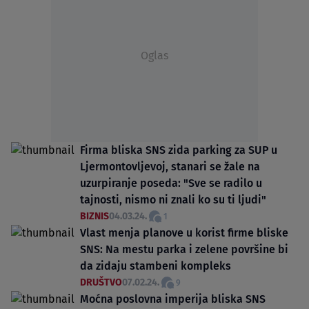
Oglas
Firma bliska SNS zida parking za SUP u
Ljermontovljevoj, stanari se žale na
uzurpiranje poseda: "Sve se radilo u
tajnosti, nismo ni znali ko su ti ljudi"
BIZNIS
04.03.24.
1
Vlast menja planove u korist firme bliske
SNS: Na mestu parka i zelene površine bi
da zidaju stambeni kompleks
DRUŠTVO
07.02.24.
9
Moćna poslovna imperija bliska SNS