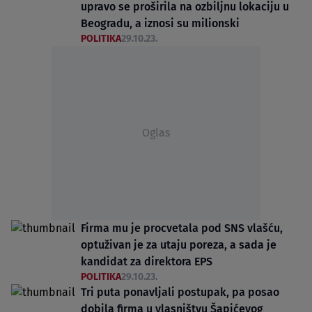
upravo se proširila na ozbiljnu lokaciju u
Beogradu, a iznosi su milionski
POLITIKA
29.10.23.
Oglas
Firma mu je procvetala pod SNS vlašću,
optuživan je za utaju poreza, a sada je
kandidat za direktora EPS
POLITIKA
29.10.23.
Tri puta ponavljali postupak, pa posao
dobila firma u vlasništvu Šapićevog