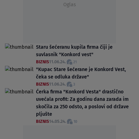
Oglas
Staru šećeranu kupila firma čiji je
suvlasnik "Konkord vest"
BIZNIS
11.06.24.
21
"Kupac Stare šećerane je Konkord Vest,
čeka se odluka države"
BIZNIS
11.06.24.
3
Ćerka firma "Konkord Vesta" drastično
uvećala profit: Za godinu dana zarada im
skočila za 250 odsto, a poslovi od države
pljušte
BIZNIS
14.05.24.
10