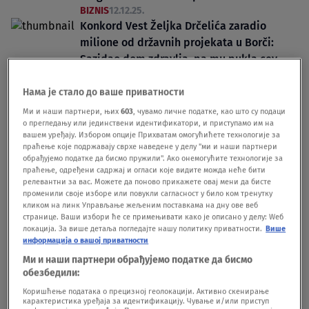
BIZNIS
12.12.25.
Konkord Vest Željka Drčelića zaradio
milione od državnih projekata u Borči:
Sazidao dom zdravlja, pa mu pukla cev
BIZNIS
11.12.25.
Нама је стало до ваше приватности
Ми и наши партнери, њих
603
, чувамо личне податке, као што су подаци
о прегледању или јединствени идентификатори, и приступамо им на
вашем уређају. Избором опције Прихватам омогућићете технологије за
праћење које подржавају сврхе наведене у делу "ми и наши партнери
обрађујемо податке да бисмо пружили". Ако онемогућите технологије за
Oglas
праћење, одређени садржај и огласи које видите можда неће бити
релевантни за вас. Можете да поново прикажете овај мени да бисте
променили своје изборе или повукли сагласност у било ком тренутку
кликом на линк Управљање жељеним поставкама на дну ове веб
странице. Ваши избори ће се примењивати како је описано у делу: Wеб
локација. За више детаља погледајте нашу политику приватности.
Више
информација о вашој приватности
Ми и наши партнери обрађујемо податке да бисмо
Novoizgrađeni vrtić u Borči nije ni otvoren,
обезбедили:
a već pao plafon: Gradila ga firma Konkord
Коришћење података о прецизној геолокацији. Активно скенирање
Vest, vlasnik - Zvezdin predsednik Željko
карактеристика уређаја за идентификацију. Чување и/или приступ