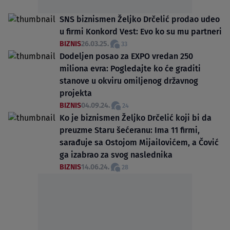
SNS biznismen Željko Drčelić prodao udeo
u firmi Konkord Vest: Evo ko su mu partneri
BIZNIS
26.03.25.
33
Dodeljen posao za EXPO vredan 250
miliona evra: Pogledajte ko će graditi
stanove u okviru omiljenog državnog
projekta
BIZNIS
04.09.24.
24
Ko je biznismen Željko Drčelić koji bi da
preuzme Staru šećeranu: Ima 11 firmi,
sarađuje sa Ostojom Mijailovićem, a Čović
ga izabrao za svog naslednika
BIZNIS
14.06.24.
28