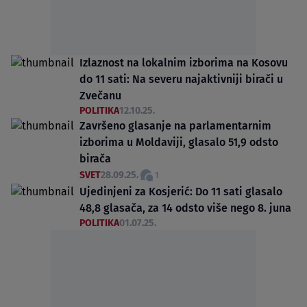
Izlaznost na lokalnim izborima na Kosovu
do 11 sati: Na severu najaktivniji birači u
Zvečanu
POLITIKA
12.10.25.
Završeno glasanje na parlamentarnim
izborima u Moldaviji, glasalo 51,9 odsto
birača
SVET
28.09.25.
1
Ujedinjeni za Kosjerić: Do 11 sati glasalo
48,8 glasača, za 14 odsto više nego 8. juna
POLITIKA
01.07.25.