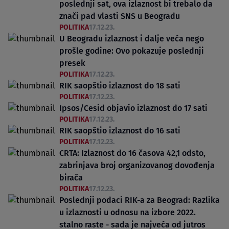
poslednji sat, ova izlaznost bi trebalo da
znači pad vlasti SNS u Beogradu
POLITIKA
17.12.23.
U Beogradu izlaznost i dalje veća nego
prošle godine: Ovo pokazuje poslednji
presek
POLITIKA
17.12.23.
RIK saopštio izlaznost do 18 sati
POLITIKA
17.12.23.
Ipsos/Cesid objavio izlaznost do 17 sati
POLITIKA
17.12.23.
RIK saopštio izlaznost do 16 sati
POLITIKA
17.12.23.
CRTA: Izlaznost do 16 časova 42,1 odsto,
zabrinjava broj organizovanog dovođenja
birača
POLITIKA
17.12.23.
Poslednji podaci RIK-a za Beograd: Razlika
u izlaznosti u odnosu na izbore 2022.
stalno raste - sada je najveća od jutros