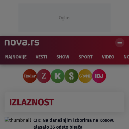
Oglas
NAJNOVIJE
VESTI
SHOW
SPORT
VIDEO
NO
IZLAZNOST
CIK: Na današnjim izborima na Kosovu
glasalo 36 odsto birača