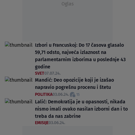
Oglas
Izbori u Francuskoj: Do 17 časova glasalo
59,71 odsto, najveća izlaznost na
parlamentarnim izborima u poslednje 43
godine
SVET
07.07.24.
Mandić: Deo opozicije koji je izašao
napravio pogrešnu procenu i štetu
POLITIKA
03.06.24.
15
Lalić: Demokratija je u opasnosti, nikada
nismo imali ovako nasilan izborni dan i to
treba da nas zabrine
EMISIJE
03.06.24.