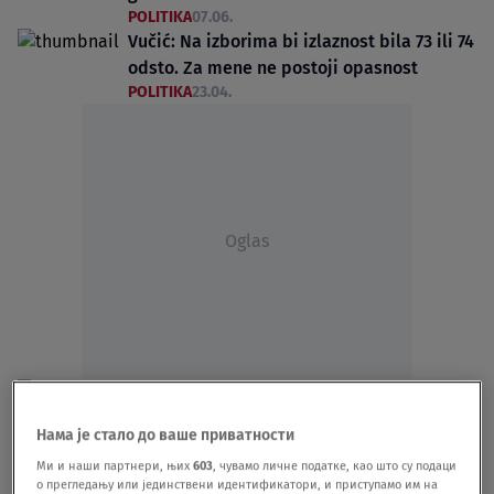
POLITIKA
07.06.
Vučić: Na izborima bi izlaznost bila 73 ili 74
odsto. Za mene ne postoji opasnost
POLITIKA
23.04.
Oglas
U Kuli do 18 sati na glasanje izašlo 67
odsto, u Sevojnu 71: Objavljeni novi podaci
Нама је стало до ваше приватности
o izlaznosti na lokalnim izborima
Ми и наши партнери, њих
603
, чувамо личне податке, као што су подаци
POLITIKA
29.03.
о прегледању или јединствени идентификатори, и приступамо им на
Rekordna izlaznost na lokalnim izborima