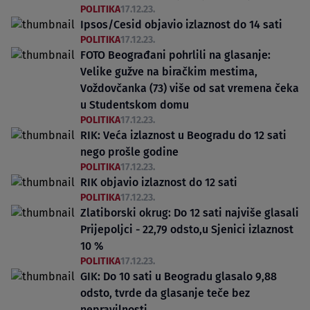
POLITIKA
17.12.23.
Ipsos/Cesid objavio izlaznost do 14 sati
POLITIKA
17.12.23.
FOTO Beograđani pohrlili na glasanje:
Velike gužve na biračkim mestima,
Voždovčanka (73) više od sat vremena čeka
u Studentskom domu
POLITIKA
17.12.23.
RIK: Veća izlaznost u Beogradu do 12 sati
nego prošle godine
POLITIKA
17.12.23.
RIK objavio izlaznost do 12 sati
POLITIKA
17.12.23.
Zlatiborski okrug: Do 12 sati najviše glasali
Prijepoljci - 22,79 odsto,u Sjenici izlaznost
10 %
POLITIKA
17.12.23.
GIK: Do 10 sati u Beogradu glasalo 9,88
odsto, tvrde da glasanje teče bez
nepravilnosti