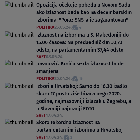
Opozicija očekuje pobedu u Novom Sadu
ako izlaznost bude kao na decembarskim
izborima: "Poraz SNS-a je zagarantovan"
POLITIKA
25.05.24.
4
Izlaznost na izborima u S. Makedoniji do
15.00 časova: Na predsedničkim 33,73
odsto, na parlamentarnim 37,44 odsto
SVET
08.05.24.
Jovanović: Boriću se da izlaznost bude
smanjena
POLITIKA
25.04.24.
16
Izbori u Hrvatskoj: Samo do 16.30 izašlo
skoro 17 posto više birača nego 2020.
godine, najmasovniji izlazak u Zagrebu, a
u Slavoniji najmanji FOTO
SVET
17.04.24.
Skoro rekordna izlaznost na
parlamentarnim izborima u Hrvatskoj
SVET
17.04.24.
2