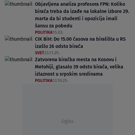
Objavljena analiza profesora FPN: Koliko
birača treba da izađe na lokalne izbore 29.
marta da bi studenti i opozicija imali
šansu za pobedu
POLITIKA
15.03.
CIK BiH: Do 15.00 časova na birališta u RS
izašlo 26 odsto birača
SVET
23.11.25.
Zatvorena biračka mesta na Kosovu i
Metohiji, glasalo 39 odsto birača, velika
izlaznost u srpskim sredinama
POLITIKA
12.10.25.
Oglas