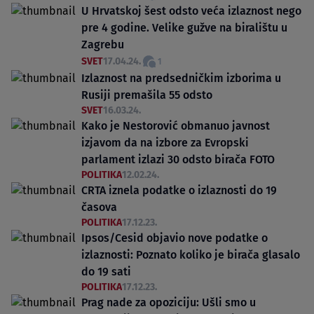
U Hrvatskoj šest odsto veća izlaznost nego
pre 4 godine. Velike gužve na biralištu u
Zagrebu
SVET
17.04.24.
1
Izlaznost na predsedničkim izborima u
Rusiji premašila 55 odsto
SVET
16.03.24.
Kako je Nestorović obmanuo javnost
izjavom da na izbore za Evropski
parlament izlazi 30 odsto birača FOTO
POLITIKA
12.02.24.
CRTA iznela podatke o izlaznosti do 19
časova
POLITIKA
17.12.23.
Ipsos/Cesid objavio nove podatke o
izlaznosti: Poznato koliko je birača glasalo
do 19 sati
POLITIKA
17.12.23.
Prag nade za opoziciju: Ušli smo u