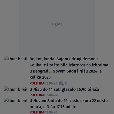
Oglas
Bojkot, krađa, Sajam i drugi demoni:
Kolika je i zašto bila izlaznost na izborima
u Beogradu, Novom Sadu i Nišu 2024. a
kolika 2023.
POLITIKA
02.06.24.
32
U Nišu do 14 sati glasalo 26,96 birača
POLITIKA
02.06.24.
U Novom Sadu do 12 izašlo skoro 22 odsto
birača, u Nišu 17,76 odsto
POLITIKA
02.06.24.