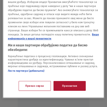
вашем уређају. Избором опције Прихватам омогућићете технологије за
do 17 sati: Studenti u blokadi objavili
праћење које подржавају сврхе наведене у делу "ми и наши партнери
обрађујемо податке да бисмо пружили". Ако онемогућите технологије за
brojke
праћење, одређени садржај и огласи које видите можда неће бити
POLITIKA
29.03.
релевантни за вас. Можете да поново прикажете овај мени да бисте
Samo visoka izlaznost vodi do pobede
променили своје изборе или повукли сагласност у било ком тренутку
кликом на линк Управљање жељеним поставкама на дну ове веб
studenata i opozicije na izborima u
странице. Ваши избори ће се примењивати како је описано у делу: Wеб
nedelju: To potvrđuju i naprednjaci na
локација. За више детаља погледајте нашу политику приватности.
Више
информација о вашој приватности
terenu
POLITIKA
26.03.
Ми и наши партнери обрађујемо податке да бисмо
1
обезбедили:
Коришћење података о прецизној геолокацији. Активно скенирање
карактеристика уређаја за идентификацију. Чување и/или приступ
информацијама на уређају. Персонализовано оглашавање и садржај,
мерење оглашавања и садржаја, истраживање публике и развој услуга.
Листа партнера (добављача)
Oglas
Приказ сврха
Прихватам