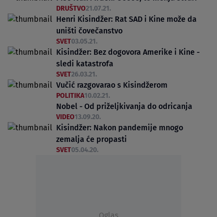
DRUŠTVO
21.07.21.
Henri Kisindžer: Rat SAD i Kine može da
uništi čovečanstvo
SVET
03.05.21.
Kisindžer: Bez dogovora Amerike i Kine -
sledi katastrofa
SVET
26.03.21.
Vučić razgovarao s Kisindžerom
POLITIKA
10.02.21.
Nobel - Od priželjkivanja do odricanja
VIDEO
13.09.20.
Kisindžer: Nakon pandemije mnogo
zemalja će propasti
SVET
05.04.20.
Oglas