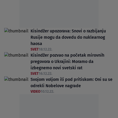
Kisindžer upozorava: Snovi o razbijanju
Rusije mogu da dovedu do nuklearnog
haosa
SVET
18.12.22.
Kisindžer pozvao na početak mirovnih
pregovora o Ukrajini: Moramo da
izbegnemo novi svetski rat
SVET
16.12.22.
Svojom voljom ili pod pritiskom: Oni su se
odrekli Nobelove nagrade
VIDEO
10.12.22.