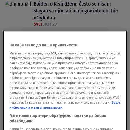
Bajden o Kisindžeru: Često se nisam
slagao sa njim ali je njegov intelekt bio
očigledan
SVET
30.11.23.
Нама је стало до ваше приватности
Ми и наши партнери, њих
603
, чувамо личне податке, као што су подаци
о прегледању или јединствени идентификатори, и приступамо им на
Oglas
вашем уређају. Избором опције Прихватам омогућићете технологије за
праћење које подржавају сврхе наведене у делу "ми и наши партнери
обрађујемо податке да бисмо пружили". Ако онемогућите технологије за
праћење, одређени садржај и огласи које видите можда неће бити
релевантни за вас. Можете да поново прикажете овај мени да бисте
променили своје изборе или повукли сагласност у било ком тренутку
кликом на линк Управљање жељеним поставкама на дну ове веб
странице. Ваши избори ће се примењивати како је описано у делу: Wеб
Filmska životna priča čoveka koji je
локација. За више детаља погледајте нашу политику приватности.
Више
информација о вашој приватности
oblikovao svet, posebno poglavlje ima
Ми и наши партнери обрађујемо податке да бисмо
Jugoslavija
обезбедили:
SVET
30.11.23.
Коришћење података о прецизној геолокацији. Активно скенирање
Vučić se oprostio od Henrija Kisindžera