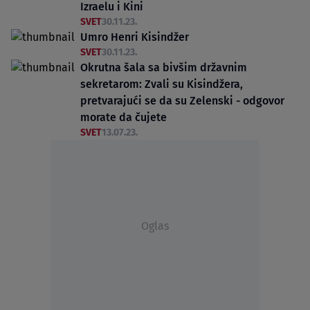
Izraelu i Kini
SVET
30.11.23.
Umro Henri Kisindžer
SVET
30.11.23.
Okrutna šala sa bivšim državnim
sekretarom: Zvali su Kisindžera,
pretvarajući se da su Zelenski - odgovor
morate da čujete
SVET
13.07.23.
Oglas