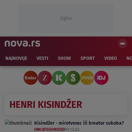
Oglas
NAJNOVIJE
VESTI
SHOW
SPORT
VIDEO
NO
HENRI KISINDŽER
Kisindžer - mirotvorac ili kreator sukoba?
UNCATEGORIZED
01.12.23.