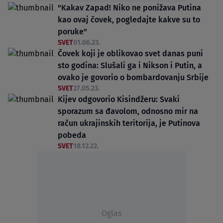
"Kakav Zapad! Niko ne ponižava Putina
kao ovaj čovek, pogledajte kakve su to
poruke"
SVET
01.06.23.
Čovek koji je oblikovao svet danas puni
sto godina: Slušali ga i Nikson i Putin, a
ovako je govorio o bombardovanju Srbije
SVET
27.05.23.
Kijev odgovorio Kisindžeru: Svaki
sporazum sa đavolom, odnosno mir na
račun ukrajinskih teritorija, je Putinova
pobeda
SVET
18.12.22.
Oglas