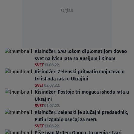
Oglas
Kisindžer: SAD lošom diplomatijom doveo
svet na ivicu rata sa Rusijom i Kinom
SVET
13.08.22.
Kisindžer: Zelenski prihvatio moju tezu o
tri ishoda rata u Ukrajini
SVET
02.07.22.
Kisindžer: Postoje tri moguća ishoda rata u
Ukrajini
SVET
01.07.22.
Kisindžer: Zelenski je slučajni predsednik,
Putin izgubio osećaj za meru
SVET
13.06.22.
Piše Ivan Mrđen: Ooooo, to menja stvari