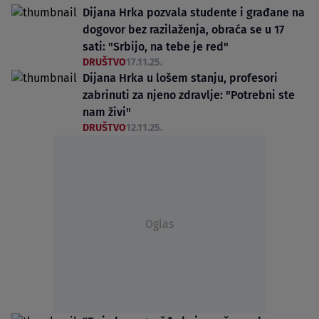
Dijana Hrka pozvala studente i građane na
dogovor bez razilaženja, obraća se u 17
sati: "Srbijo, na tebe je red"
DRUŠTVO
17.11.25.
Dijana Hrka u lošem stanju, profesori
zabrinuti za njeno zdravlje: "Potrebni ste
nam živi"
DRUŠTVO
12.11.25.
Oglas