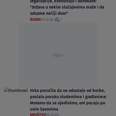
legalizacije, konsultuju i advokate:
"Država u nekim slučajevima može i da
oduzme nečiji dom"
BIZNIS
11.12.25.
1
Oglas
Hrka poručila da ne odustaje od borbe,
poslala poruku studentima i građanima:
Moramo da se ujedinimo, oni pucaju po
svim šavovima
DRUŠTVO
02.12.25.