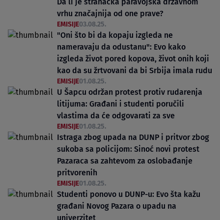
Da li je stranačka paravojska državnom
vrhu značajnija od one prave?
EMISIJE
03.08.25.
"Oni što bi da kopaju izgleda ne
nameravaju da odustanu": Evo kako
izgleda život pored kopova, život onih koji
kao da su žrtvovani da bi Srbija imala rudu
EMISIJE
01.08.25.
U Šapcu održan protest protiv rudarenja
litijuma: Građani i studenti poručili
vlastima da će odgovarati za sve
EMISIJE
01.08.25.
Istraga zbog upada na DUNP i pritvor zbog
sukoba sa policijom: Sinoć novi protest
Pazaraca sa zahtevom za oslobađanje
pritvorenih
EMISIJE
01.08.25.
Studenti ponovo u DUNP-u: Evo šta kažu
građani Novog Pazara o upadu na
univerzitet