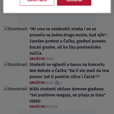
Приказ сврха
Прихватам
"Mi smo se oslobodili straha i on se
preselio na jedno drugo mesto, kod njih":
Završen protest u Čačku, građani ponovo
bacali grudve, ali ka liku predsednika
Vučića
DRUŠTVO
18.01.
Studenti se oglasili o haosu na koncertu
Ane Bekute u Čačku: "Da li ste znali da ima
pesmu 'Još ti pamtim Užice i Čačak'?"
DRUŠTVO
14.01.
6
Niški studenti obilaze domove građana:
"Svi pozitivno reaguju, ne pitaju za listu"
VIDEO
DRUŠTVO
25.12.25.