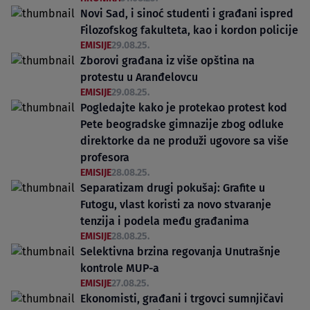
Novi Sad, i sinoć studenti i građani ispred
Filozofskog fakulteta, kao i kordon policije
EMISIJE
29.08.25.
Zborovi građana iz više opština na
protestu u Aranđelovcu
EMISIJE
29.08.25.
Pogledajte kako je protekao protest kod
Pete beogradske gimnazije zbog odluke
direktorke da ne produži ugovore sa više
profesora
EMISIJE
28.08.25.
Separatizam drugi pokušaj: Grafite u
Futogu, vlast koristi za novo stvaranje
tenzija i podela među građanima
EMISIJE
28.08.25.
Selektivna brzina regovanja Unutrašnje
kontrole MUP-a
EMISIJE
27.08.25.
Ekonomisti, građani i trgovci sumnjičavi