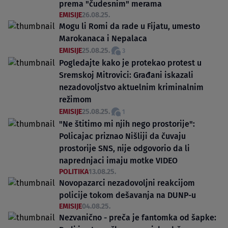
prema "čudesnim" merama
EMISIJE
26.08.25.
Mogu li Romi da rade u Fijatu, umesto
Marokanaca i Nepalaca
EMISIJE
25.08.25.
3
Pogledajte kako je protekao protest u
Sremskoj Mitrovici: Građani iskazali
nezadovoljstvo aktuelnim kriminalnim
režimom
EMISIJE
25.08.25.
1
"Ne štitimo mi njih nego prostorije":
Policajac priznao Nišliji da čuvaju
prostorije SNS, nije odgovorio da li
naprednjaci imaju motke VIDEO
POLITIKA
13.08.25.
Novopazarci nezadovoljni reakcijom
policije tokom dešavanja na DUNP-u
EMISIJE
04.08.25.
Nezvanično - preča je fantomka od šapke: