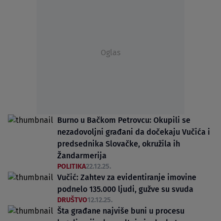
Oglas
Burno u Bačkom Petrovcu: Okupili se
nezadovoljni građani da dočekaju Vučića i
predsednika Slovačke, okružila ih
Žandarmerija
POLITIKA
22.12.25.
Vučić: Zahtev za evidentiranje imovine
podnelo 135.000 ljudi, gužve su svuda
DRUŠTVO
12.12.25.
Šta građane najviše buni u procesu