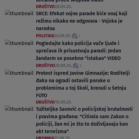
DRUŠTVO
28.09.25.
SRCE: Efekat vojne parade biće onaj koji
režimu nikako ne odgovara - Vojska je
narodna
POLITIKA
20.09.25.
1
Pogledajte kako policija vuče ljude i
sprečava ih prisustvuju paradi: Jedan
žandarm se posebno "istakao" VIDEO
DRUŠTVO
20.09.25.
3
Protest ispred Jovine Gimnazije: Roditelji
đaka na ogradi ostavili poruke o
problemima u toj školi, krenuli u šetnju
FOTO
DRUŠTVO
15.09.25.
Tužiteljka Savović o policijskoj brutalnosti
i pravima građana: "Citirala sam Zakon o
policiji, žao mi je što to doživljavaju kao
akt terorizma"
HRONIKA
31.08.25.