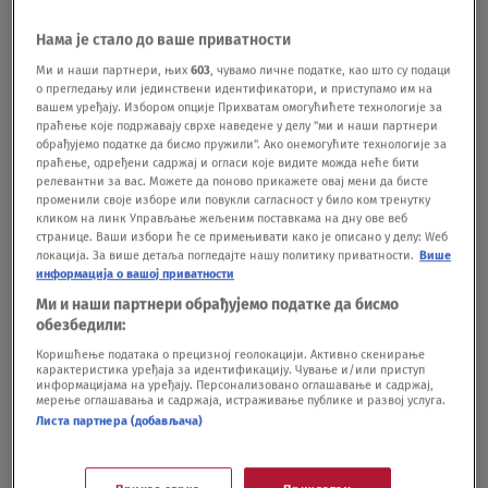
Javnu raspravu o izgradnji novog MUP-a u
parku pored FDU prebacili na elektronsku:
Нама је стало до ваше приватности
Mnogi građani sprečeni da prisustvuju,
Ми и наши партнери, њих
603
, чувамо личне податке, као што су подаци
predato više od 400 primedbi
о прегледању или јединствени идентификатори, и приступамо им на
вашем уређају. Избором опције Прихватам омогућићете технологије за
DRUŠTVO
17.03.
праћење које подржавају сврхе наведене у делу "ми и наши партнери
"Danas se mreža aktivira": Studenti u
обрађујемо податке да бисмо пружили". Ако онемогућите технологије за
blokadi pozvali građane da provere
праћење, одређени садржај и огласи које видите можда неће бити
релевантни за вас. Можете да поново прикажете овај мени да бисте
mejlove VIDEO
променили своје изборе или повукли сагласност у било ком тренутку
DRUŠTVO
26.02.
4
кликом на линк Управљање жељеним поставкама на дну ове веб
'Detoks Srema' i nakon godinu dana:
странице. Ваши избори ће се примењивати како је описано у делу: Wеб
локација. За више детаља погледајте нашу политику приватности.
Више
Studenti i građani organizuju veliki protest
информација о вашој приватности
u Sremskoj Mitrovici 16. februara
Ми и наши партнери обрађујемо податке да бисмо
POLITIKA
12.02.
обезбедили:
Коришћење података о прецизној геолокацији. Активно скенирање
карактеристика уређаја за идентификацију. Чување и/или приступ
информацијама на уређају. Персонализовано оглашавање и садржај,
мерење оглашавања и садржаја, истраживање публике и развој услуга.
Листа партнера (добављача)
Oglas