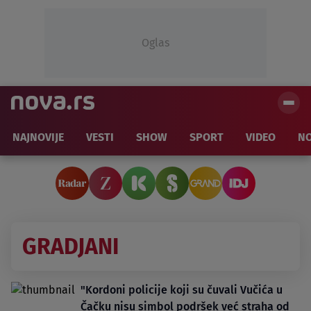
Oglas
NAJNOVIJE
VESTI
SHOW
SPORT
VIDEO
NO
GRADJANI
"Kordoni policije koji su čuvali Vučića u
Čačku nisu simbol podršek već straha od