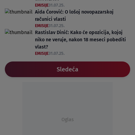
EMISIJE
31.07.25.
Aida Ćorović: O lošoj novopazarskoj
računici vlasti
EMISIJE
31.07.25.
Rastislav Dinić: Kako će opozicija, kojoj
niko ne veruje, nakon 18 meseci pobediti
vlast?
EMISIJE
31.07.25.
Sledeća
Oglas