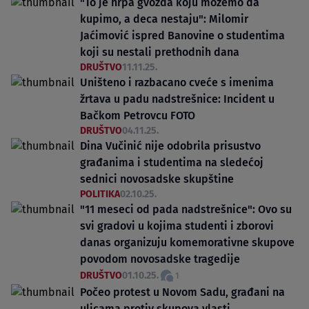
"To je hrpa gvožđa koju možemo da
kupimo, a deca nestaju": Milomir
Jaćimović ispred Banovine o studentima
koji su nestali prethodnih dana
DRUŠTVO
11.11.25.
Uništeno i razbacano cveće s imenima
žrtava u padu nadstrešnice: Incident u
Bačkom Petrovcu FOTO
DRUŠTVO
04.11.25.
Dina Vučinić nije odobrila prisustvo
građanima i studentima na sledećoj
sednici novosadske skupštine
POLITIKA
02.10.25.
"11 meseci od pada nadstrešnice": Ovo su
svi gradovi u kojima studenti i zborovi
danas organizuju komemorativne skupove
povodom novosadske tragedije
DRUŠTVO
01.10.25.
1
Počeo protest u Novom Sadu, građani na
ulicama protiv skupova vlasti