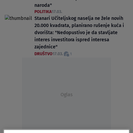
naroda"
POLITIKA
17.03.
Stanari Učiteljskog naselja ne žele novih
20.000 kvadrata, planirano rušenje kuća i
dvorišta: "Nedopustivo je da stavljate
interes investitora ispred interesa
zajednice"
DRUŠTVO
17.03.
1
Oglas