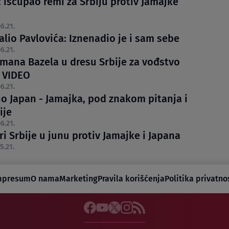
 iščupao remi za Srbiju protiv Jamajke
6.21.
alio Pavlovića: Iznenadio je i sam sebe
6.21.
lmana Bazela u dresu Srbije za vođstvo
 VIDEO
6.21.
o Japan - Jamajka, pod znakom pitanja i
ije
6.21.
i Srbije u junu protiv Jamajke i Japana
5.21.
mpresum
O nama
Marketing
Pravila korišćenja
Politika privatno