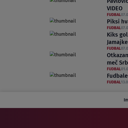
Pavlović
VIDEO
FUDBAL
07.0
Piksi hv
FUDBAL
07.0
Kiks go
Jamajke
FUDBAL
07.0
Otkazan
meč Srb
FUDBAL
01.0
Fudbaler
FUDBAL
13.0
I