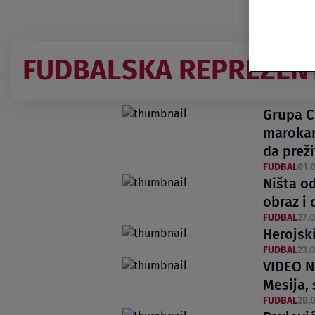
FUDBALSKA REPREZENT
Grupa C
marokan
da preži
FUDBAL
01.0
Ništa od
obraz i
FUDBAL
27.0
Herojsk
FUDBAL
23.0
VIDEO N
Mesija,
FUDBAL
28.0