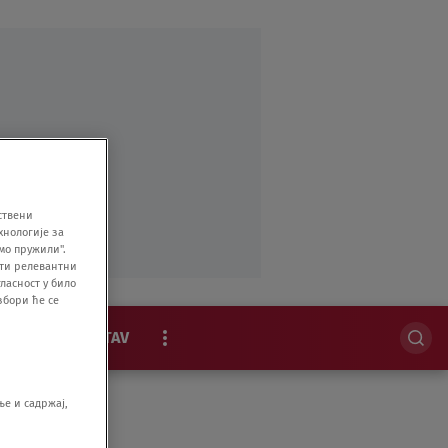
ствени
хнологије за
мо пружили".
ити релевантни
ласност у било
збори ће се
MAGAZIN
STAV
EKSKLUZIVNO
е и садржај,