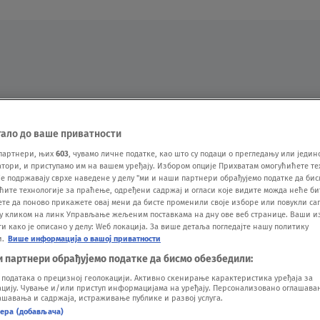
Oglas
тало до ваше приватности
партнери, њих
603
, чувамо личне податке, као што су подаци о прегледању или једин
ори, и приступамо им на вашем уређају. Избором опције Прихватам омогућићете те
е подржавају сврхе наведене у делу "ми и наши партнери обрађујемо податке да бис
ћите технологије за праћење, одређени садржај и огласи које видите можда неће б
ете да поново прикажете овај мени да бисте променили своје изборе или повукли саг
у кликом на линк Управљање жељеним поставкама на дну ове веб странице. Ваши и
 како је описано у делу: Wеб локација. За више детаља погледајте нашу политику
и.
Више информација о вашој приватности
VESTI
SHOW
SPORT
VIDEO
NOVA BAZA
и партнери обрађујемо податке да бисмо обезбедили:
одатака о прецизној геолокацији. Активно скенирање карактеристика уређаја за
ију. Чување и/или приступ информацијама на уређају. Персонализовано оглашавањ
шавања и садржаја, истраживање публике и развој услуга.
нера (добављача)