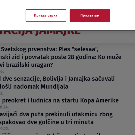
Приказ сврха
Прихватам
ACIJA JAMAJKE
 Svetskog prvenstva: Ples "selesaa",
ski zid i povratak posle 28 godina: Ko može
vi brazilski uragan?
6.
 dve senzacije, Bolivija i Jamajka sačuvali
 došli nadomak Mundijala
3.
i preokret i ludnica na startu Kopa Amerike
6.24.
avijači dva puta prekinuli utakmicu zbog
 spakovao dve golčine u tri minuta
9.22.