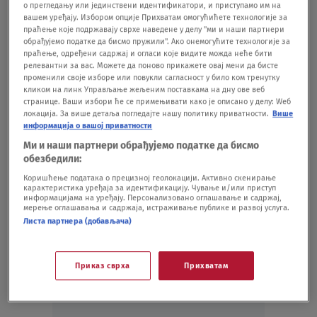
SHOWBIZ
08.07.24.
о прегледању или јединствени идентификатори, и приступамо им на
VIDEO Jeziv snimak sa Evra: Redari mučki
вашем уређају. Избором опције Прихватам омогућићете технологије за
праћење које подржавају сврхе наведене у делу "ми и наши партнери
tuku navijača u tunelu, šutirali ga i udarali
обрађујемо податке да бисмо пружили". Ако онемогућите технологије за
pesnicama
праћење, одређени садржај и огласи које видите можда неће бити
релевантни за вас. Можете да поново прикажете овај мени да бисте
FUDBAL
03.07.24.
3
променили своје изборе или повукли сагласност у било ком тренутку
FOTO Dejan Matić sinoć bodrio Orlove sa
кликом на линк Управљање жељеним поставкама на дну ове веб
tribina: Osvanula slika pevača iz Alijanc
странице. Ваши избори ће се примењивати како је описано у делу: Wеб
локација. За више детаља погледајте нашу политику приватности.
Више
arene
информација о вашој приватности
SHOWBIZ
26.06.24.
3
Ми и наши партнери обрађујемо податке да бисмо
обезбедили:
Коришћење података о прецизној геолокацији. Активно скенирање
карактеристика уређаја за идентификацију. Чување и/или приступ
информацијама на уређају. Персонализовано оглашавање и садржај,
мерење оглашавања и садржаја, истраживање публике и развој услуга.
Листа партнера (добављача)
Oglas
Приказ сврха
Прихватам