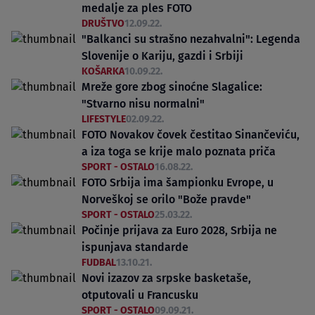
medalje za ples FOTO
DRUŠTVO
12.09.22.
"Balkanci su strašno nezahvalni": Legenda
Slovenije o Kariju, gazdi i Srbiji
KOŠARKA
10.09.22.
Mreže gore zbog sinoćne Slagalice:
"Stvarno nisu normalni"
LIFESTYLE
02.09.22.
FOTO Novakov čovek čestitao Sinančeviću,
a iza toga se krije malo poznata priča
SPORT - OSTALO
16.08.22.
FOTO Srbija ima šampionku Evrope, u
Norveškoj se orilo "Bože pravde"
SPORT - OSTALO
25.03.22.
Počinje prijava za Euro 2028, Srbija ne
ispunjava standarde
FUDBAL
13.10.21.
Novi izazov za srpske basketaše,
otputovali u Francusku
SPORT - OSTALO
09.09.21.