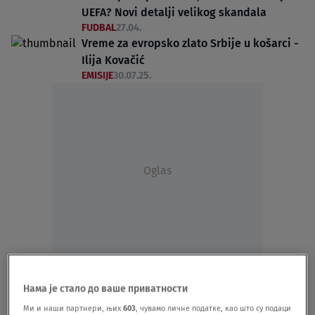
UEFA? Novi detalji velikog skandala
FUDBAL
27.04.
Vreme za evropsko zlato Srbije u košarci -
Ilija Kovačić
EMISIJE
30.07.25.
Oglas
"Imala sam tehničkih problema": Zvezda
Granda otkrila šta se desilo sa pesmom
Нама је стало до ваше приватности
koju je najavljivala
Ми и наши партнери, њих
603
, чувамо личне податке, као што су подаци