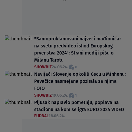
"Samoproklamovani najveći mađioničar
na svetu predvideo ishod Evropskog
prvenstva 2024": Strani mediji pišu o
Milanu Tarotu
SHOWBIZ
24.06.24.
8
Navijači Slovenje opkolili Cecu u Minhenu:
Pevačica nasmejana pozirala sa njima
FOTO
SHOWBIZ
19.06.24.
1
Pljusak napravio pometnju, poplava na
stadionu na kom se igra EURO 2024 VIDEO
FUDBAL
18.06.24.