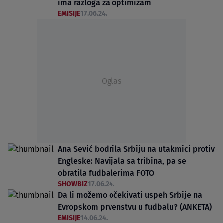
ima razloga za optimizam
EMISIJE
17.06.24.
Oglas
Ana Sević bodrila Srbiju na utakmici protiv
Engleske: Navijala sa tribina, pa se
obratila fudbalerima FOTO
SHOWBIZ
17.06.24.
Da li možemo očekivati uspeh Srbije na
Evropskom prvenstvu u fudbalu? (ANKETA)
EMISIJE
14.06.24.