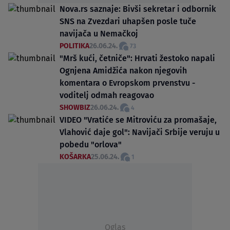
Nova.rs saznaje: Bivši sekretar i odbornik
SNS na Zvezdari uhapšen posle tuče
navijača u Nemačkoj
POLITIKA
26.06.24.
73
"Mrš kući, četniče": Hrvati žestoko napali
Ognjena Amidžića nakon njegovih
komentara o Evropskom prvenstvu -
voditelj odmah reagovao
SHOWBIZ
26.06.24.
4
VIDEO "Vratiće se Mitroviću za promašaje,
Vlahović daje gol": Navijači Srbije veruju u
pobedu "orlova"
KOŠARKA
25.06.24.
1
Oglas