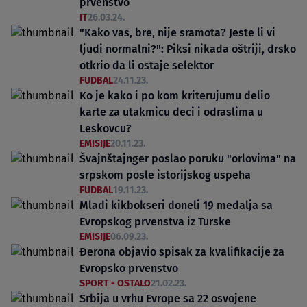
prvenstvo
IT
26.03.24.
"Kako vas, bre, nije sramota? Jeste li vi
ljudi normalni?": Piksi nikada oštriji, drsko
otkrio da li ostaje selektor
FUDBAL
24.11.23.
Ko je kako i po kom kriterujumu delio
karte za utakmicu deci i odraslima u
Leskovcu?
EMISIJE
20.11.23.
Švajnštajnger poslao poruku "orlovima" na
srpskom posle istorijskog uspeha
FUDBAL
19.11.23.
Mladi kikbokseri doneli 19 medalja sa
Evropskog prvenstva iz Turske
EMISIJE
06.09.23.
Đerona objavio spisak za kvalifikacije za
Evropsko prvenstvo
SPORT - OSTALO
21.02.23.
Srbija u vrhu Evrope sa 22 osvojene