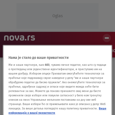
Oglas
NAJNOVIJE
VESTI
SHOW
SPORT
VIDEO
NO
Нама је стало до ваше приватности
Ми и наши партнери, њих
603
, чувамо личне податке, као што су подаци
о прегледању или јединствени идентификатори, и приступамо им на
вашем уређају. Избором опције Прихватам омогућићете технологије за
праћење које подржавају сврхе наведене у делу "ми и наши партнери
обрађујемо податке да бисмо пружили". Ако онемогућите технологије за
праћење, одређени садржај и огласи које видите можда неће бити
DRAGIŠA BLANUŠA
релевантни за вас. Можете да поново прикажете овај мени да бисте
променили своје изборе или повукли сагласност у било ком тренутку
кликом на линк Управљање жељеним поставкама на дну ове веб
странице. Ваши избори ће се примењивати како је описано у делу: Wеб
Marko Milošević otkazao punomoćje
локација. За више детаља погледајте нашу политику приватности.
Више
advokatu Tomanoviću
информација о вашој приватности