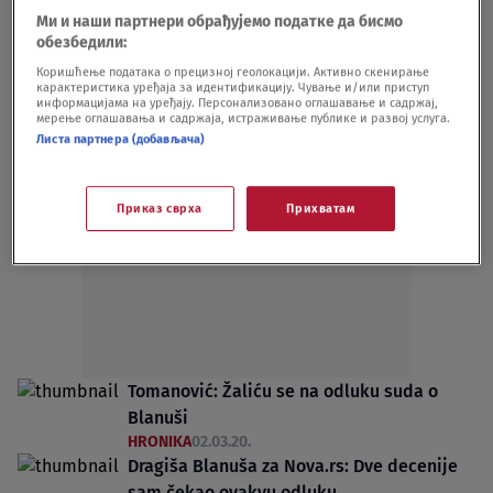
HRONIKA
11.05.20.
Ми и наши партнери обрађујемо податке да бисмо
Advokat bivšeg upravnika CZ: Blanuša je
обезбедили:
radio po naređenjima pretpostavljenih
Коришћење података о прецизној геолокацији. Активно скенирање
карактеристика уређаја за идентификацију. Чување и/или приступ
HRONIKA
02.03.20.
информацијама на уређају. Персонализовано оглашавање и садржај,
мерење оглашавања и садржаја, истраживање публике и развој услуга.
Листа партнера (добављача)
Приказ сврха
Прихватам
Oglas
Tomanović: Žaliću se na odluku suda o
Blanuši
HRONIKA
02.03.20.
Dragiša Blanuša za Nova.rs: Dve decenije
sam čekao ovakvu odluku