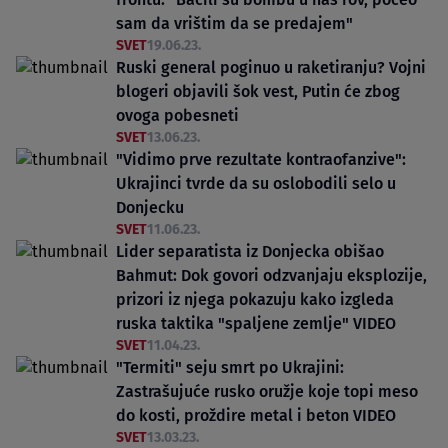
sam da vrištim da se predajem"
SVET
19.06.23.
Ruski general poginuo u raketiranju? Vojni
blogeri objavili šok vest, Putin će zbog
ovoga pobesneti
SVET
13.06.23.
"Vidimo prve rezultate kontraofanzive":
Ukrajinci tvrde da su oslobodili selo u
Donjecku
SVET
11.06.23.
Lider separatista iz Donjecka obišao
Bahmut: Dok govori odzvanjaju eksplozije,
prizori iz njega pokazuju kako izgleda
ruska taktika "spaljene zemlje" VIDEO
SVET
11.04.23.
"Termiti" seju smrt po Ukrajini:
Zastrašujuće rusko oružje koje topi meso
do kosti, proždire metal i beton VIDEO
SVET
13.03.23.