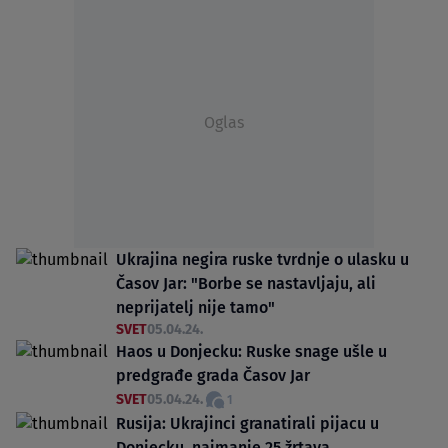
Oglas
Ukrajina negira ruske tvrdnje o ulasku u
Časov Jar: "Borbe se nastavljaju, ali
neprijatelj nije tamo"
SVET
05.04.24.
Haos u Donjecku: Ruske snage ušle u
predgrađe grada Časov Jar
SVET
05.04.24.
1
Rusija: Ukrajinci granatirali pijacu u
Donjecku, najmanje 25 žrtava