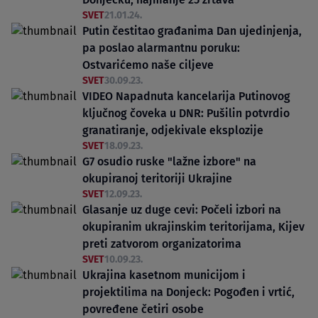
SVET
21.01.24.
Putin čestitao građanima Dan ujedinjenja,
pa poslao alarmantnu poruku:
Ostvarićemo naše ciljeve
SVET
30.09.23.
VIDEO Napadnuta kancelarija Putinovog
ključnog čoveka u DNR: Pušilin potvrdio
granatiranje, odjekivale eksplozije
SVET
18.09.23.
G7 osudio ruske "lažne izbore" na
okupiranoj teritoriji Ukrajine
SVET
12.09.23.
Glasanje uz duge cevi: Počeli izbori na
okupiranim ukrajinskim teritorijama, Kijev
preti zatvorom organizatorima
SVET
10.09.23.
Ukrajina kasetnom municijom i
projektilima na Donjeck: Pogođen i vrtić,
povređene četiri osobe