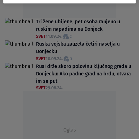
Tri žene ubijene, pet osoba ranjeno u
ruskim napadima na Donjeck
SVET
11.09.24.
2
Ruska vojska zauzela četiri naselja u
Donjecku
SVET
10.09.24.
3
Rusi drže skoro polovinu ključnog grada u
Donjecku: Ako padne grad na brdu, otvara
im se put
SVET
29.08.24.
Oglas