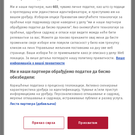
Jedna Putinova izjava prošla je ispod
Ми и наши партнери, њих
603
, чувамо личне податке, као што су подаци
radara: Da li se menja strategija ruske
о прегледању или јединствени идентификатори, и приступамо им на
vojske u Ukrajini?
вашем уређају. Избором опције Прихватам омогућићете технологије за
праћење које подржавају сврхе наведене у делу "ми и наши партнери
SVET
25.12.24.
обрађујемо податке да бисмо пружили". Ако онемогућите технологије за
Postrojili ih i pobili: Širi se stravičan
праћење, одређени садржај и огласи које видите можда неће бити
snimak pogubljenja 16 ukrajinskih ratnih
релевантни за вас. Можете да поново прикажете овај мени да бисте
променили своје изборе или повукли сагласност у било ком тренутку
zarobljenika
кликом на линк Управљање жељеним поставкама на дну ове веб
SVET
02.10.24.
8
странице. Ваши избори ће се примењивати како је описано у делу: Wеб
локација. За више детаља погледајте нашу политику приватности.
Више
Ukrajina HIMARS-om uništila Putinovu
информација о вашој приватности
vojnu bazu: "Žrtve su ogromne"
Ми и наши партнери обрађујемо податке да бисмо
SVET
18.09.24.
10
обезбедили:
Коришћење података о прецизној геолокацији. Активно скенирање
карактеристика уређаја за идентификацију. Чување и/или приступ
информацијама на уређају. Персонализовано оглашавање и садржај,
мерење оглашавања и садржаја, истраживање публике и развој услуга.
Листа партнера (добављача)
Oglas
Приказ сврха
Прихватам