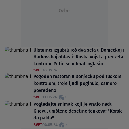
Oglas
Ukrajinci izgubili još dva sela u Donjeckoj i
Harkovskoj oblasti: Ruska vojska preuzela
kontrolu, Putin se odmah oglasio
SVET
28.05.24.
Pogođen restoran u Donjecku pod ruskom
kontrolom, troje ljudi poginulo, osmoro
povređeno
SVET
11.05.24.
1
Pogledajte snimak koji je vratio nadu
Kijevu, uništene desetine tenkova: "Korak
do pakla"
SVET
04.05.24.
3