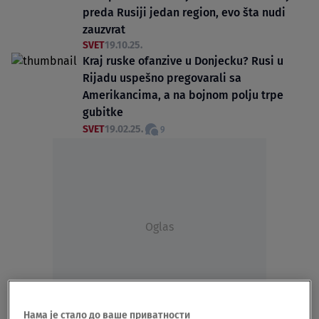
preda Rusiji jedan region, evo šta nudi
zauzvrat
SVET
19.10.25.
Kraj ruske ofanzive u Donjecku? Rusi u
Rijadu uspešno pregovarali sa
Amerikancima, a na bojnom polju trpe
gubitke
SVET
19.02.25.
9
Oglas
Нама је стало до ваше приватности