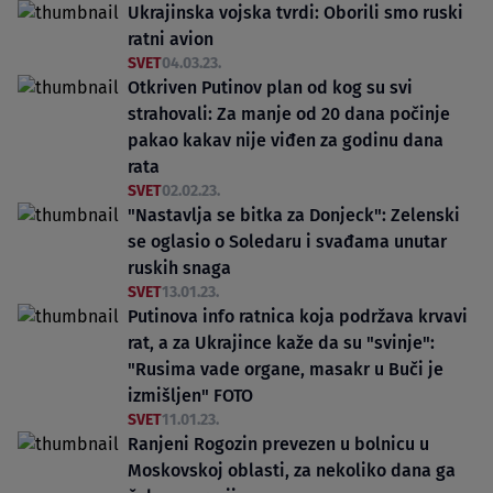
Ukrajinska vojska tvrdi: Oborili smo ruski
ratni avion
SVET
04.03.23.
Otkriven Putinov plan od kog su svi
strahovali: Za manje od 20 dana počinje
pakao kakav nije viđen za godinu dana
rata
SVET
02.02.23.
"Nastavlja se bitka za Donjeck": Zelenski
se oglasio o Soledaru i svađama unutar
ruskih snaga
SVET
13.01.23.
Putinova info ratnica koja podržava krvavi
rat, a za Ukrajince kaže da su "svinje":
"Rusima vade organe, masakr u Buči je
izmišljen" FOTO
SVET
11.01.23.
Ranjeni Rogozin prevezen u bolnicu u
Moskovskoj oblasti, za nekoliko dana ga