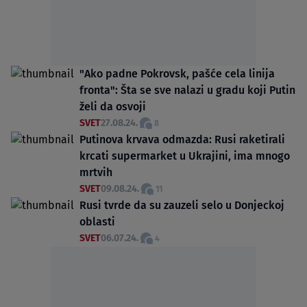
"Ako padne Pokrovsk, pašće cela linija
fronta": Šta se sve nalazi u gradu koji Putin
želi da osvoji
SVET
27.08.24.
8
Putinova krvava odmazda: Rusi raketirali
krcati supermarket u Ukrajini, ima mnogo
mrtvih
SVET
09.08.24.
11
Rusi tvrde da su zauzeli selo u Donjeckoj
oblasti
SVET
06.07.24.
4