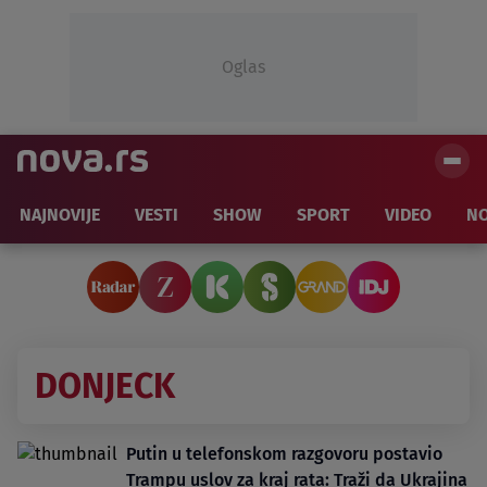
Oglas
NAJNOVIJE
VESTI
SHOW
SPORT
VIDEO
NO
DONJECK
Putin u telefonskom razgovoru postavio
Trampu uslov za kraj rata: Traži da Ukrajina