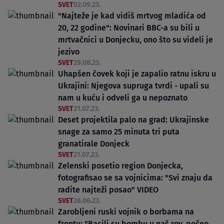
SVET
02.09.23.
"Najteže je kad vidiš mrtvog mladića od
20, 22 godine": Novinari BBC-a su bili u
mrtvačnici u Donjecku, ono što su videli je
jezivo
SVET
29.08.23.
Uhapšen čovek koji je zapalio ratnu iskru u
Ukrajini: Njegova supruga tvrdi - upali su
nam u kuću i odveli ga u nepoznato
SVET
21.07.23.
Deset projektila palo na grad: Ukrajinske
snage za samo 25 minuta tri puta
granatirale Donjeck
SVET
21.07.23.
Zelenski posetio region Donjecka,
fotografisao se sa vojnicima: "Svi znaju da
radite najteži posao" VIDEO
SVET
26.06.23.
Zarobljeni ruski vojnik o borbama na
frontu: "Bacili su bombu u naš rov, počeo