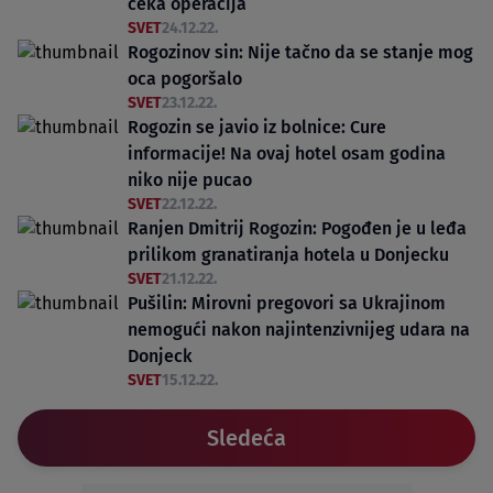
čeka operacija
SVET
24.12.22.
Rogozinov sin: Nije tačno da se stanje mog
oca pogoršalo
SVET
23.12.22.
Rogozin se javio iz bolnice: Cure
informacije! Na ovaj hotel osam godina
niko nije pucao
SVET
22.12.22.
Ranjen Dmitrij Rogozin: Pogođen je u leđa
prilikom granatiranja hotela u Donjecku
SVET
21.12.22.
Pušilin: Mirovni pregovori sa Ukrajinom
nemogući nakon najintenzivnijeg udara na
Donjeck
SVET
15.12.22.
Sledeća