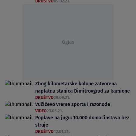
DRUŠTVO
09.02.23.
Oglas
Zbog kilometarske kolone zatvorena
naplatna stanica Dimitrovgrad za kamione
DRUŠTVO
29.09.21.
Vučićevo vreme sporta i razonode
VIDEO
23.05.21.
Poplave na jugu: 10.000 domaćinstava bez
struje
DRUŠTVO
12.01.21.