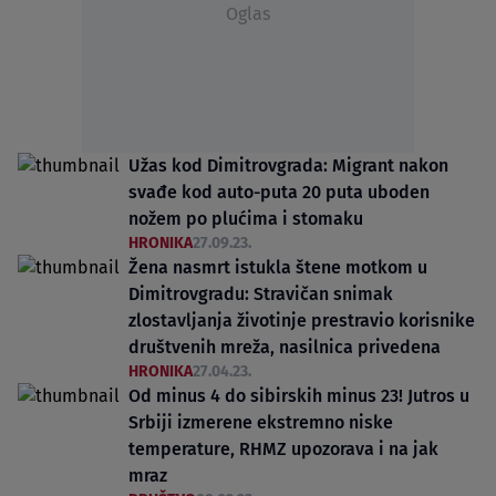
Oglas
Užas kod Dimitrovgrada: Migrant nakon
svađe kod auto-puta 20 puta uboden
nožem po plućima i stomaku
HRONIKA
27.09.23.
Žena nasmrt istukla štene motkom u
Dimitrovgradu: Stravičan snimak
zlostavljanja životinje prestravio korisnike
društvenih mreža, nasilnica privedena
HRONIKA
27.04.23.
Od minus 4 do sibirskih minus 23! Jutros u
Srbiji izmerene ekstremno niske
temperature, RHMZ upozorava i na jak
mraz