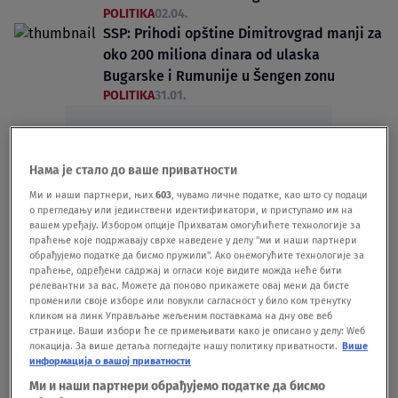
POLITIKA
02.04.
SSP: Prihodi opštine Dimitrovgrad manji za
oko 200 miliona dinara od ulaska
Bugarske i Rumunije u Šengen zonu
POLITIKA
31.01.
Нама је стало до ваше приватности
Ми и наши партнери, њих
603
, чувамо личне податке, као што су подаци
о прегледању или јединствени идентификатори, и приступамо им на
Oglas
вашем уређају. Избором опције Прихватам омогућићете технологије за
праћење које подржавају сврхе наведене у делу "ми и наши партнери
обрађујемо податке да бисмо пружили". Ако онемогућите технологије за
праћење, одређени садржај и огласи које видите можда неће бити
релевантни за вас. Можете да поново прикажете овај мени да бисте
променили своје изборе или повукли сагласност у било ком тренутку
кликом на линк Управљање жељеним поставкама на дну ове веб
странице. Ваши избори ће се примењивати како је описано у делу: Wеб
Zatvara se jedina banka u Dimitrovgradu:
локација. За више детаља погледајте нашу политику приватности.
Више
"Lokalna vlast da reaguje"
информација о вашој приватности
BIZNIS
18.01.
Ми и наши партнери обрађујемо податке да бисмо
Drama kod Dimitrovgrada: Maloletnik hteo