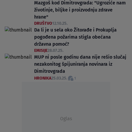
Mazgoš kod Dimitrovgrada: "Ugroziće nam
životinje, biljke i proizvodnju zdrave
hrane"
DRUŠTVO
12.10.25.
Da li je u sela oko Žitorađe i Prokuplja
pogođena požarima stigla obećana
državna pomoć?
EMISIJE
28.07.25.
MUP ni posle godinu dana nije rešio slučaj
nezakonitog špijuniranja novinara iz
Dimitrovgrada
HRONIKA
25.03.25.
1
Oglas