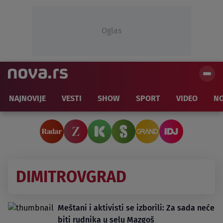
Oglas
NAJNOVIJE
VESTI
SHOW
SPORT
VIDEO
NO
DIMITROVGRAD
Meštani i aktivisti se izborili: Za sada neće
biti rudnika u selu Mazgoš