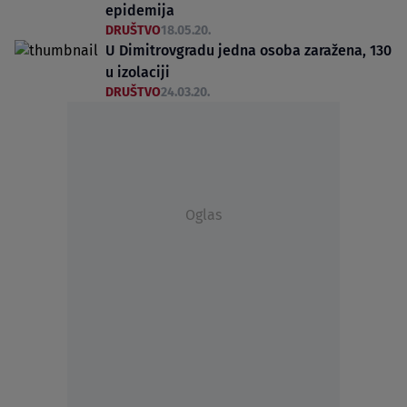
epidemija
DRUŠTVO
18.05.20.
U Dimitrovgradu jedna osoba zaražena, 130
u izolaciji
DRUŠTVO
24.03.20.
Oglas