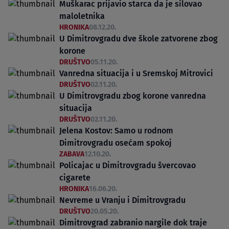
Muškarac prijavio starca da je silovao
maloletnika
HRONIKA
08.12.20.
U Dimitrovgradu dve škole zatvorene zbog
korone
DRUŠTVO
05.11.20.
Vanredna situacija i u Sremskoj Mitrovici
DRUŠTVO
02.11.20.
U Dimitrovgradu zbog korone vanredna
situacija
DRUŠTVO
02.11.20.
Jelena Kostov: Samo u rodnom
Dimitrovgradu osećam spokoj
ZABAVA
12.10.20.
Policajac u Dimitrovgradu švercovao
cigarete
HRONIKA
16.06.20.
Nevreme u Vranju i Dimitrovgradu
DRUŠTVO
20.05.20.
Dimitrovgrad zabranio nargile dok traje