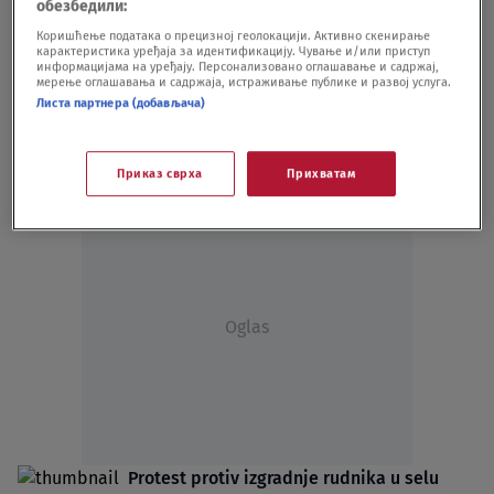
обезбедили:
da otme devojčicu (14), gasnim pištoljem
Коришћење података о прецизној геолокацији. Активно скенирање
pucao i pretio njenoj majci
карактеристика уређаја за идентификацију. Чување и/или приступ
информацијама на уређају. Персонализовано оглашавање и садржај,
HRONIKA
30.12.25.
мерење оглашавања и садржаја, истраживање публике и развој услуга.
SSP tvrdi: Rudnik uglja kod Dimitrovgrada
Листа партнера (добављача)
otvara investitor sa sumnjivim
referencama
Приказ сврха
Прихватам
POLITIKA
13.10.25.
Oglas
Protest protiv izgradnje rudnika u selu