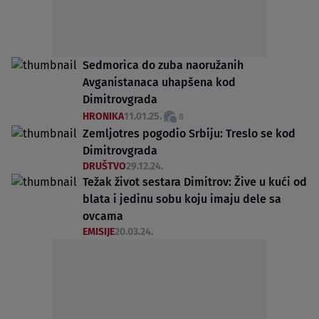
Sedmorica do zuba naoružanih
Avganistanaca uhapšena kod
Dimitrovgrada
HRONIKA
11.01.25.
8
Zemljotres pogodio Srbiju: Treslo se kod
Dimitrovgrada
DRUŠTVO
29.12.24.
Težak život sestara Dimitrov: Žive u kući od
blata i jedinu sobu koju imaju dele sa
ovcama
EMISIJE
20.03.24.