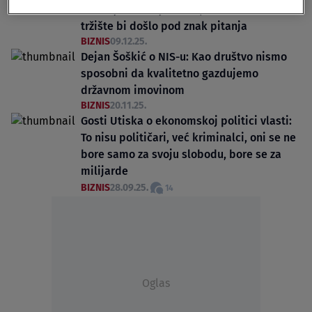
sankcije bio bi jako loš, naše devizno
tržište bi došlo pod znak pitanja
BIZNIS
09.12.25.
Dejan Šoškić o NIS-u: Kao društvo nismo
sposobni da kvalitetno gazdujemo
državnom imovinom
BIZNIS
20.11.25.
Gosti Utiska o ekonomskoj politici vlasti:
To nisu političari, već kriminalci, oni se ne
bore samo za svoju slobodu, bore se za
milijarde
BIZNIS
28.09.25.
14
Oglas