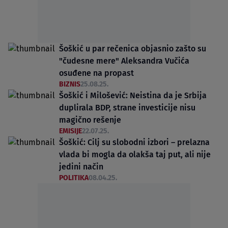
Šoškić u par rečenica objasnio zašto su
"čudesne mere" Aleksandra Vučića
osuđene na propast
BIZNIS
25.08.25.
Šoškić i Milošević: Neistina da je Srbija
duplirala BDP, strane investicije nisu
magično rešenje
EMISIJE
22.07.25.
Šoškić: Cilj su slobodni izbori – prelazna
vlada bi mogla da olakša taj put, ali nije
jedini način
POLITIKA
08.04.25.