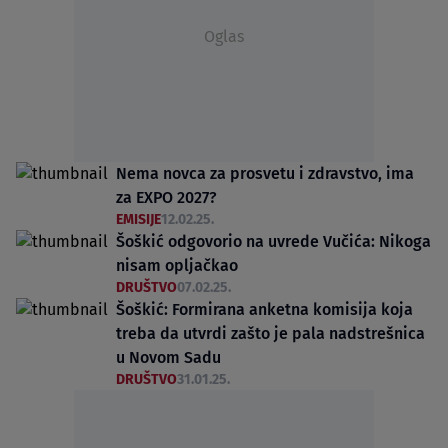
Oglas
Nema novca za prosvetu i zdravstvo, ima
za EXPO 2027?
EMISIJE
12.02.25.
Šoškić odgovorio na uvrede Vučića: Nikoga
nisam opljačkao
DRUŠTVO
07.02.25.
Šoškić: Formirana anketna komisija koja
treba da utvrdi zašto je pala nadstrešnica
u Novom Sadu
DRUŠTVO
31.01.25.