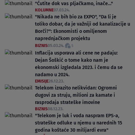
"Ćutite dok vas pljačkamo, inače..."
KOLUMNE
07.03.24.
"Nikada ne bih bio za EXPO", "Da li je
toliko dobar, da je važniji od kanalizacije u
Borči?": Ekonomisti o omiljenom
naprednjačkom projektu
BIZNIS
05.03.24.
5
Inflacija usporava ali cene ne padaju:
Dejan Šoškić o tome kako nam je
ekonomski izgledala 2023. i čemu da se
nadamo u 2024.
EMISIJE
26.12.23.
Telekom izrazito nelikvidan: Ogromni
dugovi za struju, milioni za kamate i
rasprodaja strateške imovine
BIZNIS
08.12.23.
"Telekom je luk i voda naspram EPS-a,
strateške odluke u njemu u narednih 15
godina koštaće 30 milijardi evra"