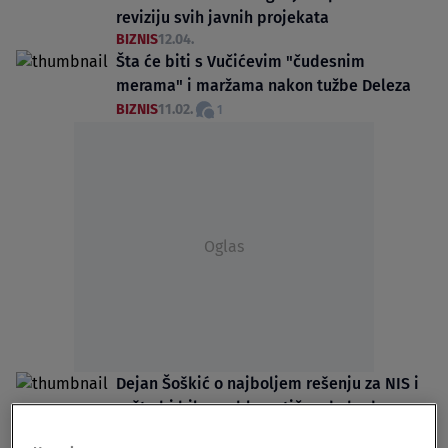
reviziju svih javnih projekata
BIZNIS
12.04.
Šta će biti s Vučićevim "čudesnim
merama" i maržama nakon tužbe Deleza
BIZNIS
11.02.
1
Oglas
Dejan Šoškić o najboljem rešenju za NIS i
zašto bi bilo problematično da bude u
dominantno državnoj svojini