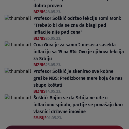
dobro proveo
BIZNIS
28.05.23.
Profesor Šoškić održao lekciju Tomi Moni:
"Trebalo bi da se zna da blagi pad
inflacije nije pad cena"
BIZNIS
26.05.23.
Crna Gora je za samo 2 meseca sasekla
inflaciju sa 15 na 8%: Ovo je njihova lekcija
za Srbiju
BIZNIS
25.05.23.
Profesor Šoškić je skenirao sve kobne
greške NBS: Predizborne mere koja će nas
skupo koštati
BIZNIS
14.05.23.
Šoškić: Bojim se da Srbija ne uđe u
inflacionu spiralu, partije se ponašaju kao
vlasnici državne imovine
EMISIJE
01.05.23.