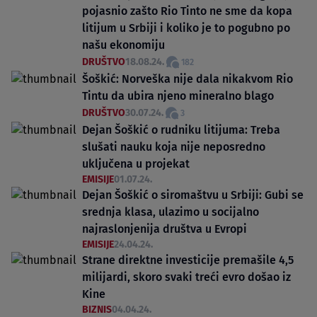
pojasnio zašto Rio Tinto ne sme da kopa
litijum u Srbiji i koliko je to pogubno po
našu ekonomiju
DRUŠTVO
18.08.24.
182
Šoškić: Norveška nije dala nikakvom Rio
Tintu da ubira njeno mineralno blago
DRUŠTVO
30.07.24.
3
Dejan Šoškić o rudniku litijuma: Treba
slušati nauku koja nije neposredno
uključena u projekat
EMISIJE
01.07.24.
Dejan Šoškić o siromaštvu u Srbiji: Gubi se
srednja klasa, ulazimo u socijalno
najraslonjenija društva u Evropi
EMISIJE
24.04.24.
Strane direktne investicije premašile 4,5
milijardi, skoro svaki treći evro došao iz
Kine
BIZNIS
04.04.24.