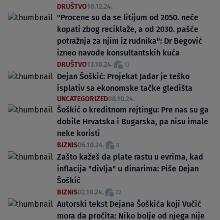
DRUŠTVO
10.12.24.
"Procene su da se litijum od 2050. neće
kopati zbog reciklaže, a od 2030. pašće
potražnja za njim iz rudnika": Dr Begović
izneo navode konsultantskih kuća
DRUŠTVO
13.10.24.
13
Dejan Šoškić: Projekat Jadar je teško
isplativ sa ekonomske tačke gledišta
UNCATEGORIZED
08.10.24.
Šoškić o kreditnom rejtingu: Pre nas su ga
dobile Hrvatska i Bugarska, pa nisu imale
neke koristi
BIZNIS
06.10.24.
8
Zašto kažeš da plate rastu u evrima, kad
inflacija "divlja" u dinarima: Piše Dejan
Šoškić
BIZNIS
02.10.24.
32
Autorski tekst Dejana Šoškića koji Vučić
mora da pročita: Niko bolje od njega nije