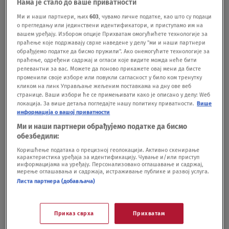
Нама је стало до ваше приватности
DRUŠTVO
07.01.
Galopirajuća korupcija pokazala je ogavno
Ми и наши партнери, њих
603
, чувамо личне податке, као што су подаци
о прегледању или јединствени идентификатори, и приступамо им на
lice, studentski zahtevi su ključni za
вашем уређају. Избором опције Прихватам омогућићете технологије за
oporavak: Piše Dejan Šoškić
праћење које подржавају сврхе наведене у делу "ми и наши партнери
BIZNIS
02.01.
обрађујемо податке да бисмо пружили". Ако онемогућите технологије за
праћење, одређени садржај и огласи које видите можда неће бити
Pitali smo stručnjake zašto nema evra u
релевантни за вас. Можете да поново прикажете овај мени да бисте
menjačnicama i kakve veze sa tim ima NIS
променили своје изборе или повукли сагласност у било ком тренутку
BIZNIS
09.12.25.
кликом на линк Управљање жељеним поставкама на дну ове веб
странице. Ваши избори ће се примењивати како је описано у делу: Wеб
локација. За више детаља погледајте нашу политику приватности.
Више
информација о вашој приватности
Ми и наши партнери обрађујемо податке да бисмо
обезбедили:
Коришћење података о прецизној геолокацији. Активно скенирање
Oglas
карактеристика уређаја за идентификацију. Чување и/или приступ
информацијама на уређају. Персонализовано оглашавање и садржај,
мерење оглашавања и садржаја, истраживање публике и развој услуга.
Листа партнера (добављача)
Приказ сврха
Прихватам
Šoškić: Dolazak NBS pod sekundarne