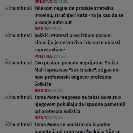
DRUŠTVO
08.12.23.
Telekom negira da prodaje stratešku
imovinu, stručnjaci kažu - to je kao da se
prodaje auto-put
BIZNIS
07.12.23.
Šoškić: Protesti pred izbore govore
situacija je neizdrživa i da su te oblasti
zapostavljane
POLITIKA
22.11.23.
Ovo postaje pomalo neprijatno: Siniša
Mali isprozivao "stručnjake", stigao mu
novi profesorski odgovor profesora
Šoškića
BIZNIS
20.07.23.
Toma Mona reagovao na tekst Nova.rs o
njegovom pokušaju da ispadne pametniji
od profesora Šoškića
BIZNIS
29.05.23.
Toma Mona se naoštrio da ispadne
pametniji od profesora Šoškića: Nije se