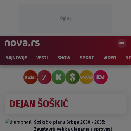
Oglas
NAJNOVIJE
VESTI
SHOW
SPORT
VIDEO
NO
DEJAN ŠOŠKIĆ
Šoškić o planu Srbija 2030 - 2035:
Zaustaviti velika ulaganja i sprovesti