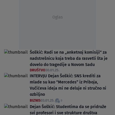
Oglas
Šoškić: Radi se na „anketnoj komisiji“ za
nadstrešnicu koja treba da rasvetli šta je
dovelo do tragedije u Novom Sadu
DRUŠTVO
30.01.25.
INTERVJU Dejan Šoškić: SNS krediti za
mlade su kao “Mercedes” iz Priboja,
Vučićeva ideja mi ne deluje ni stručno ni
ozbiljno
BIZNIS
03.01.25.
9
Dejan Šoškić: Studentima da se pridruže
svi profesori i sve strukture društva