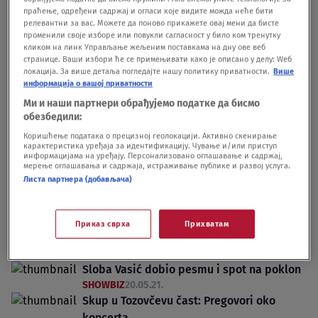
priznanje kakvo zaslužuje"
праћење, одређени садржај и огласи које видите можда неће бити
релевантни за вас. Можете да поново прикажете овај мени да бисте
SUDBINE
05.12.22.
променили своје изборе или повукли сагласност у било ком тренутку
Šta je "besa": Legenda koja objašnjava
кликом на линк Управљање жељеним поставкама на дну ове веб
kolika je moć te reči
странице. Ваши избори ће се примењивати како је описано у делу: Wеб
локација. За више детаља погледајте нашу политику приватности.
Више
LIFESTYLE
11.12.21.
информација о вашој приватности
Ми и наши партнери обрађујемо податке да бисмо
обезбедили:
Коришћење података о прецизној геолокацији. Активно скенирање
карактеристика уређаја за идентификацију. Чување и/или приступ
информацијама на уређају. Персонализовано оглашавање и садржај,
мерење оглашавања и садржаја, истраживање публике и развој услуга.
Oglas
Листа партнера (добављача)
Приказ сврха
Прихватам
Sloba Vasić dobio pesmu i spot na poklon
SHOWBIZ
20.05.21.
Skup u Tozovčevu čast: Pregovori oko
koncerta