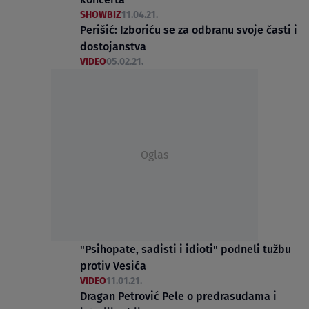
SHOWBIZ
11.04.21.
Perišić: Izboriću se za odbranu svoje časti i
dostojanstva
VIDEO
05.02.21.
Oglas
"Psihopate, sadisti i idioti" podneli tužbu
protiv Vesića
VIDEO
11.01.21.
Dragan Petrović Pele o predrasudama i