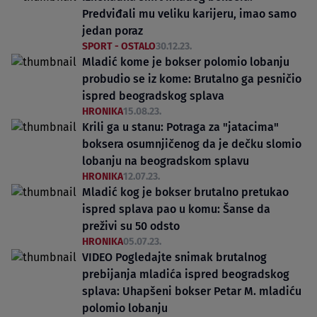
Predviđali mu veliku karijeru, imao samo
jedan poraz
SPORT - OSTALO
30.12.23.
Mladić kome je bokser polomio lobanju
probudio se iz kome: Brutalno ga pesničio
ispred beogradskog splava
HRONIKA
15.08.23.
Krili ga u stanu: Potraga za "jatacima"
boksera osumnjičenog da je dečku slomio
lobanju na beogradskom splavu
HRONIKA
12.07.23.
Mladić kog je bokser brutalno pretukao
ispred splava pao u komu: Šanse da
preživi su 50 odsto
HRONIKA
05.07.23.
VIDEO Pogledajte snimak brutalnog
prebijanja mladića ispred beogradskog
splava: Uhapšeni bokser Petar M. mladiću
polomio lobanju