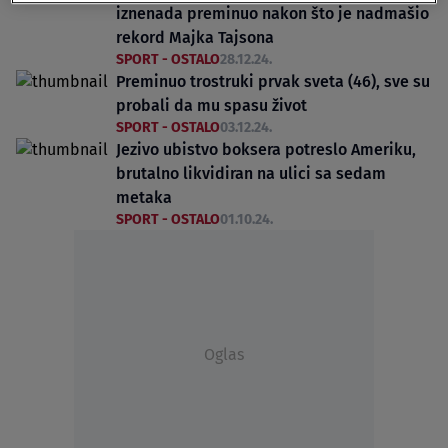
iznenada preminuo nakon što je nadmašio
rekord Majka Tajsona
SPORT - OSTALO
28.12.24.
Preminuo trostruki prvak sveta (46), sve su
probali da mu spasu život
SPORT - OSTALO
03.12.24.
Jezivo ubistvo boksera potreslo Ameriku,
brutalno likvidiran na ulici sa sedam
metaka
SPORT - OSTALO
01.10.24.
Oglas