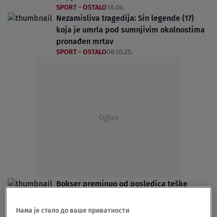
SPORT - OSTALO
18.06.
Nezamisliva tragedija: Sin legende (17)
koja je umrla pod sumnjivim okolnostima
pronađen mrtav
SPORT - OSTALO
08.10.25.
Oglas
Bokser preminuo od posledica teške
povrede glave nakon borbe za titulu
SPORT - OSTALO
09.08.25.
Нама је стало до ваше приватности
Velika tragedija potresla sport: Preminuo