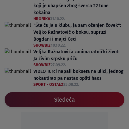
koji je uhapšen zbog šverca 22 tone
kokaina
HRONIKA
31.10.22.
"Šta ću ja u klubu, ja sam oženjen čovek":
Veljko Ražnatović o boksu, supruzi
Bogdani i majci Ceci
SHOWBIZ
10.10.22.
Veljka Ražnatovića zanima ratnički život:
Ja živim srpsku priču
SHOWBIZ
27.09.22.
VIDEO Turci napali boksera na ulici, jednog
nokautirao pa nastao opšti haos
SPORT - OSTALO
25.08.22.
Sledeća