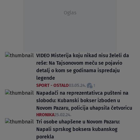
Oglas
VIDEO Misterija koju nikad nisu želeli da
reše: Na Tajsonovom meču se pojavio
detalj o kom se godinama ispredaju
legende
SPORT - OSTALO
03.05.24.
1
Napadači na reprezentativca pušteni na
slobodu: Kubanski bokser izboden u
Novom Pazaru, policija uhapsila četvoricu
HRONIKA
25.02.24.
Tri osobe uhapšene u Novom Pazaru:
Napali sprskog boksera kubanskog
porekla