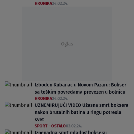
HRONIKA
24.02.24.
Oglas
Izboden Kubanac u Novom Pazaru: Bokser
sa teškim povredama prevezen u bolnicu
HRONIKA
24.02.24.
UZNEMIRUJUĆI VIDEO Užasna smrt boksera
nakon brutalnih batina u ringu potresla
svet
SPORT - OSTALO
03.02.24.
Iznenadna smrt mladog boksera: