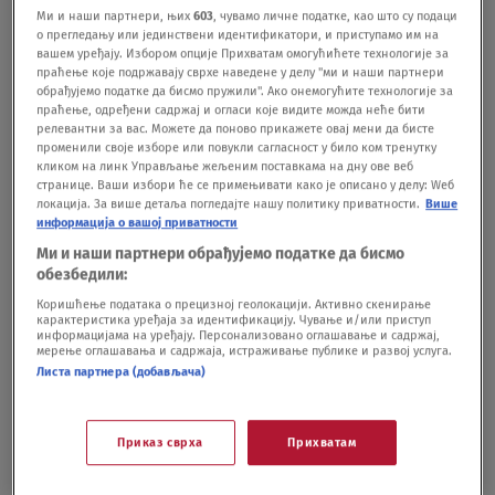
Ми и наши партнери, њих
603
, чувамо личне податке, као што су подаци
zbog komplikacija nakon operacije
о прегледању или јединствени идентификатори, и приступамо им на
SPORT - OSTALO
02.03.25.
вашем уређају. Избором опције Прихватам омогућићете технологије за
"I ranije je bilo potezanja pištolja u
праћење које подржавају сврхе наведене у делу "ми и наши партнери
обрађујемо податке да бисмо пружили". Ако онемогућите технологије за
restoranu": Bokser ranjen u pucnjavi u
праћење, одређени садржај и огласи које видите можда неће бити
Beogradu, policija traga za dvojicom
релевантни за вас. Можете да поново прикажете овај мени да бисте
променили своје изборе или повукли сагласност у било ком тренутку
napadača
кликом на линк Управљање жељеним поставкама на дну ове веб
HRONIKA
21.02.25.
2
странице. Ваши избори ће се примењивати како је описано у делу: Wеб
локација. За више детаља погледајте нашу политику приватности.
Више
информација о вашој приватности
Ми и наши партнери обрађујемо податке да бисмо
обезбедили:
Коришћење података о прецизној геолокацији. Активно скенирање
карактеристика уређаја за идентификацију. Чување и/или приступ
Oglas
информацијама на уређају. Персонализовано оглашавање и садржај,
мерење оглашавања и садржаја, истраживање публике и развој услуга.
Листа партнера (добављача)
Приказ сврха
Прихватам
Užasna vest potresla sport: Šampion (35)