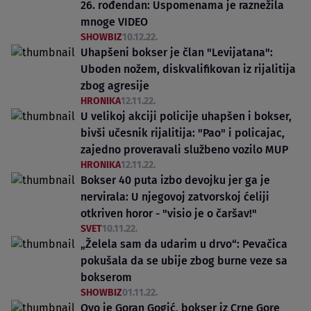
26. rođendan: Uspomenama je raznežila
mnoge VIDEO
SHOWBIZ
10.12.22.
Uhapšeni bokser je član "Levijatana":
Uboden nožem, diskvalifikovan iz rijalitija
zbog agresije
HRONIKA
12.11.22.
U velikoj akciji policije uhapšen i bokser,
bivši učesnik rijalitija: "Pao" i policajac,
zajedno proveravali službeno vozilo MUP
HRONIKA
12.11.22.
Bokser 40 puta izbo devojku jer ga je
nervirala: U njegovoj zatvorskoj ćeliji
otkriven horor - "visio je o čaršav!"
SVET
10.11.22.
„Želela sam da udarim u drvo“: Pevačica
pokušala da se ubije zbog burne veze sa
bokserom
SHOWBIZ
01.11.22.
Ovo je Goran Gogić, bokser iz Crne Gore