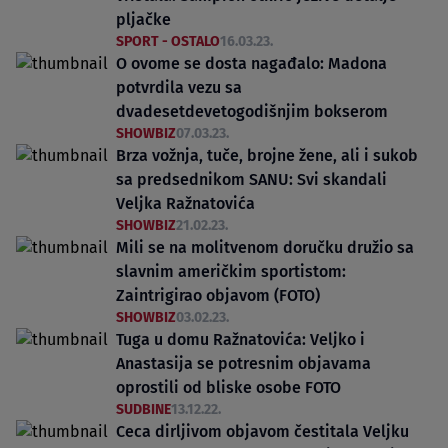
pljačke
SPORT - OSTALO
16.03.23.
O ovome se dosta nagađalo: Madona
potvrdila vezu sa
dvadesetdevetogodišnjim bokserom
SHOWBIZ
07.03.23.
Brza vožnja, tuče, brojne žene, ali i sukob
sa predsednikom SANU: Svi skandali
Veljka Ražnatovića
SHOWBIZ
21.02.23.
Mili se na molitvenom doručku družio sa
slavnim američkim sportistom:
Zaintrigirao objavom (FOTO)
SHOWBIZ
03.02.23.
Tuga u domu Ražnatovića: Veljko i
Anastasija se potresnim objavama
oprostili od bliske osobe FOTO
SUDBINE
13.12.22.
Ceca dirljivom objavom čestitala Veljku