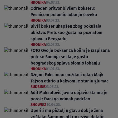
HRONIKA
04.07.23.
Određen pritvor bivšem bokseru:
Pesnicom polomio lobanju čoveku
HRONIKA
03.07.23.
Bivši bokser uhapšen zbog pokušaja
ubistva: Pretukao gosta na poznatom
splavu u Beogradu
HRONIKA
02.07.23.
FOTO Ovo je bokser za kojim je raspisana
potera: Sumnja se da je gostu
beogradskog splava slomio lobanju
HRONIKA
01.07.23.
Džejmi Foks imao moždani udar: Majk
Tajson otkrio u kakvom je stanju glumac
SUDBINE
23.05.23.
Adil Maksutović javno objavio šta mu je
porok: Đani ga odmah podržao
SHOWBIZ
10.04.23.
Uperili mu pištolj u glavu dok je žena
vrištala: Šampion otkrio jezive detalje