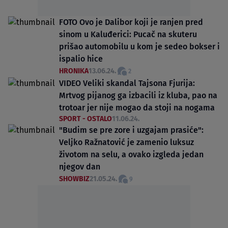
FOTO Ovo je Dalibor koji je ranjen pred
sinom u Kaluđerici: Pucač na skuteru
prišao automobilu u kom je sedeo bokser i
ispalio hice
HRONIKA
13.06.24.
2
VIDEO Veliki skandal Tajsona Fjurija:
Mrtvog pijanog ga izbacili iz kluba, pao na
trotoar jer nije mogao da stoji na nogama
SPORT - OSTALO
11.06.24.
"Budim se pre zore i uzgajam prasiće":
Veljko Ražnatović je zamenio luksuz
životom na selu, a ovako izgleda jedan
njegov dan
SHOWBIZ
21.05.24.
9