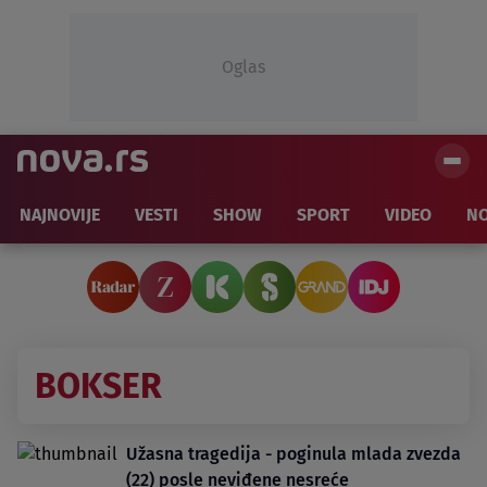
Oglas
NAJNOVIJE
VESTI
SHOW
SPORT
VIDEO
NO
BOKSER
Užasna tragedija - poginula mlada zvezda
(22) posle neviđene nesreće