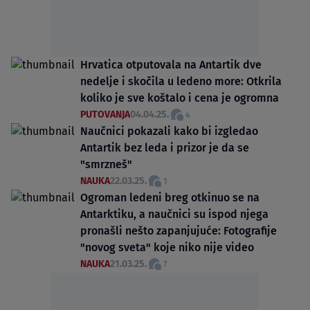
Hrvatica otputovala na Antartik dve
nedelje i skočila u ledeno more: Otkrila
koliko je sve koštalo i cena je ogromna
PUTOVANJA
04.04.25.
4
Naučnici pokazali kako bi izgledao
Antartik bez leda i prizor je da se
"smrzneš"
NAUKA
22.03.25.
1
Ogroman ledeni breg otkinuo se na
Antarktiku, a naučnici su ispod njega
pronašli nešto zapanjujuće: Fotografije
"novog sveta" koje niko nije video
NAUKA
21.03.25.
7