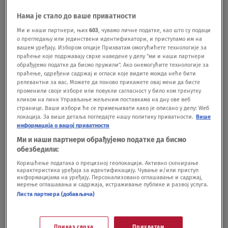
pronašli nešto zapanjujuće: Fotografije
Нама је стало до ваше приватности
"novog sveta" koje niko nije video
Ми и наши партнери, њих
603
, чувамо личне податке, као што су подаци
NAUKA
13.12.25.
о прегледању или јединствени идентификатори, и приступамо им на
Led se rascepio dužinom preko 20
вашем уређају. Избором опције Прихватам омогућићете технологије за
kilometara na Antarktiku: Naučnici kažu da
праћење које подржавају сврхе наведене у делу "ми и наши партнери
обрађујемо податке да бисмо пружили". Ако онемогућите технологије за
su ovo posledice koje će svi osetiti
праћење, одређени садржај и огласи које видите можда неће бити
NAUKA
22.08.25.
14
релевантни за вас. Можете да поново прикажете овај мени да бисте
променили своје изборе или повукли сагласност у било ком тренутку
кликом на линк Управљање жељеним поставкама на дну ове веб
странице. Ваши избори ће се примењивати како је описано у делу: Wеб
локација. За више детаља погледајте нашу политику приватности.
Више
информација о вашој приватности
Ми и наши партнери обрађујемо податке да бисмо
Oglas
обезбедили:
Коришћење података о прецизној геолокацији. Активно скенирање
карактеристика уређаја за идентификацију. Чување и/или приступ
информацијама на уређају. Персонализовано оглашавање и садржај,
мерење оглашавања и садржаја, истраживање публике и развој услуга.
Листа партнера (добављача)
Naučnici pronašli ispod kilometra leda
Приказ сврха
Прихватам