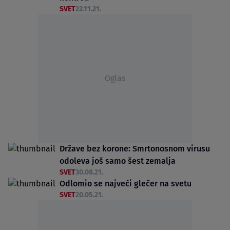
SVET
22.11.21.
Oglas
Države bez korone: Smrtonosnom virusu
odoleva još samo šest zemalja
SVET
30.08.21.
Odlomio se najveći glečer na svetu
SVET
20.05.21.