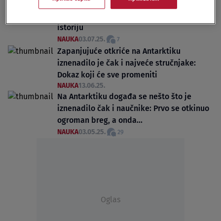
skriveni svet star 34 miliona godina: Sad
znamo šta je ispod i ovo potpuno menja
istoriju
NAUKA
03.07.25.
7
Zapanjujuće otkriće na Antarktiku
iznenadilo je čak i najveće stručnjake:
Dokaz koji će sve promeniti
NAUKA
13.06.25.
Na Antarktiku događa se nešto što je
iznenadilo čak i naučnike: Prvo se otkinuo
ogroman breg, a onda...
NAUKA
03.05.25.
29
Oglas