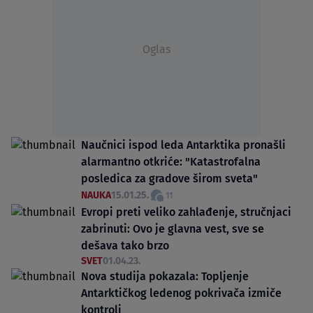
Oglas
Naučnici ispod leda Antarktika pronašli
alarmantno otkriće: "Katastrofalna
posledica za gradove širom sveta"
NAUKA
15.01.25.
11
Evropi preti veliko zahlađenje, stručnjaci
zabrinuti: Ovo je glavna vest, sve se
dešava tako brzo
SVET
01.04.23.
Nova studija pokazala: Topljenje
Antarktičkog ledenog pokrivača izmiče
kontroli