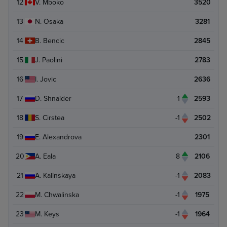
12
V. Mboko
3520
13
N. Osaka
3281
14
B. Bencic
2845
15
J. Paolini
2783
16
I. Jovic
2636
17
D. Shnaider
1
2593
18
S. Cirstea
-1
2502
19
E. Alexandrova
2301
20
A. Eala
8
2106
21
A. Kalinskaya
-1
2083
22
M. Chwalinska
-1
1975
23
M. Keys
-1
1964