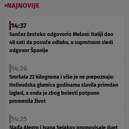
NAJNOVIJE
14:37
Sančez žestoko odgovorio Meloni: Italiji dao
48 sati da povuče odluku, u suprotnom sledi
odgovor Španije
14:26
Smršala 22 kilograma i više je ne prepoznaju:
Holivudska glumica godinama slavila prirodan
izgled, a onda je zbog bolesti potpuno
promenila život
14:25
Slađa Alegro i Ivana Selakov promovisale duet