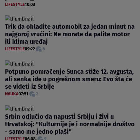
LIFESTYLE
10:03
Trik da ohladite automobil za jedan minut na
najgoroj vrućini: Ne morate da palite motor
ili klima uređaj
LIFESTYLE
09:22
6
Potpuno pomračenje Sunca stiže 12. avgusta,
ali senka ide u pogrešnom smeru: Evo šta će
se videti iz Srbije
NAUKA
07:51
2
Srbin odlučio da napusti Srbiju i živi u
Hrvatskoj: "Kulturnije je i normalnije društvo
- samo me jedno plaši"
LIFESTYLE
06.08.
9