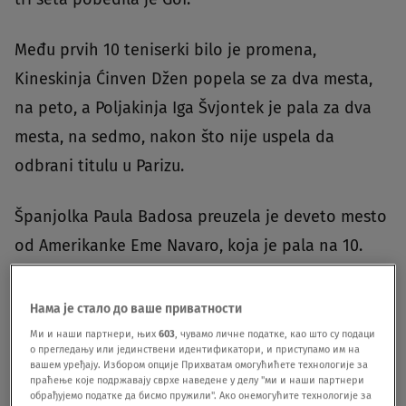
Među prvih 10 teniserki bilo je promena,
Kineskinja Ćinven Džen popela se za dva mesta,
na peto, a Poljakinja Iga Švjontek je pala za dva
mesta, na sedmo, nakon što nije uspela da
odbrani titulu u Parizu.
Španjolka Paula Badosa preuzela je deveto mesto
od Amerikanke Eme Navaro, koja je pala na 10.
Нама је стало до ваше приватности
Ми и наши партнери, њих
603
, чувамо личне податке, као што су подаци
WTA Rankings
о прегледању или јединствени идентификатори, и приступамо им на
вашем уређају. Избором опције Прихватам омогућићете технологије за
SINGLES | WEEK 32
праћење које подржавају сврхе наведене у делу "ми и наши партнери
обрађујемо податке да бисмо пружили". Ако онемогућите технологије за
#
N
Player
+/-
PTS