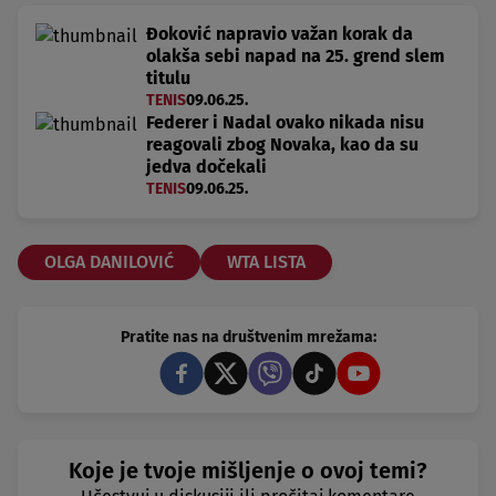
Đoković napravio važan korak da
olakša sebi napad na 25. grend slem
titulu
TENIS
09.06.25.
Federer i Nadal ovako nikada nisu
reagovali zbog Novaka, kao da su
jedva dočekali
TENIS
09.06.25.
OLGA DANILOVIĆ
WTA LISTA
Pratite nas na društvenim mrežama:
Koje je tvoje mišljenje o ovoj temi?