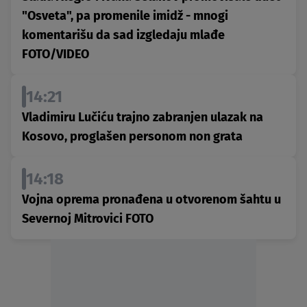
"Osveta", pa promenile imidž - mnogi
komentarišu da sad izgledaju mlađe
FOTO/VIDEO
14:21
Vladimiru Lučiću trajno zabranjen ulazak na
Kosovo, proglašen personom non grata
14:18
Vojna oprema pronađena u otvorenom šahtu u
Severnoj Mitrovici FOTO