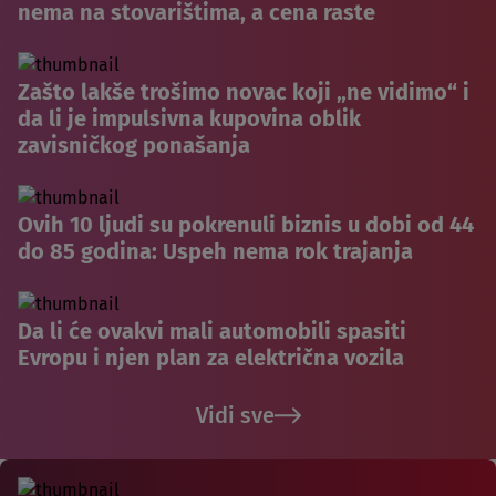
nema na stovarištima, a cena raste
Zašto lakše trošimo novac koji „ne vidimo“ i
da li je impulsivna kupovina oblik
zavisničkog ponašanja
Ovih 10 ljudi su pokrenuli biznis u dobi od 44
do 85 godina: Uspeh nema rok trajanja
Da li će ovakvi mali automobili spasiti
Evropu i njen plan za električna vozila
Vidi sve