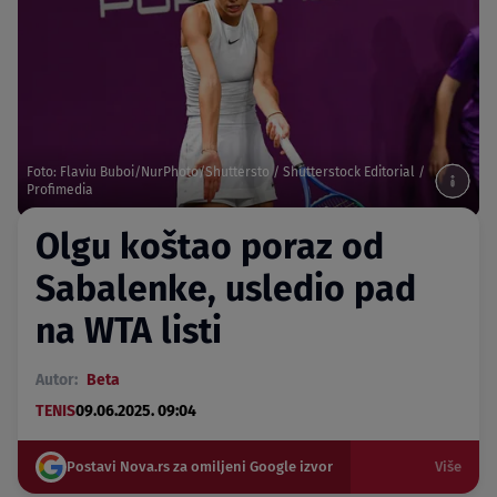
Foto: Flaviu Buboi/NurPhoto/Shuttersto / Shutterstock Editorial /
Profimedia
Olgu koštao poraz od
Sabalenke, usledio pad
na WTA listi
Autor:
Beta
TENIS
09.06.2025. 09:04
Postavi Nova.rs za omiljeni Google izvor
Više