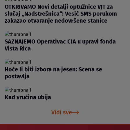
OTKRIVAMO Novi detalji optužnice VJT za
slučaj „Nadstrešnica“: Vesić SMS porukom
zakazao otvaranje nedovršene stanice
SAZNAJEMO Operativac CIA u upravi fonda
Vista Rica
Hoće li biti izbora na jesen: Scena se
postavlja
Kad vrućina ubija
Vidi sve