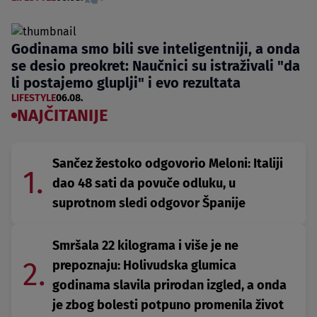
Godinama smo bili sve inteligentniji, a onda
se desio preokret: Naučnici su istraživali "da
li postajemo gluplji" i evo rezultata
LIFESTYLE
06.08.
NAJČITANIJE
Sančez žestoko odgovorio Meloni: Italiji
1.
dao 48 sati da povuče odluku, u
suprotnom sledi odgovor Španije
Smršala 22 kilograma i više je ne
2.
prepoznaju: Holivudska glumica
godinama slavila prirodan izgled, a onda
je zbog bolesti potpuno promenila život