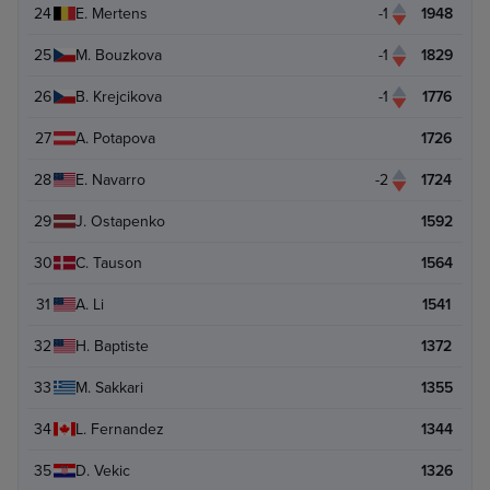
24
E. Mertens
-1
1948
25
M. Bouzkova
-1
1829
26
B. Krejcikova
-1
1776
27
A. Potapova
1726
28
E. Navarro
-2
1724
29
J. Ostapenko
1592
30
C. Tauson
1564
31
A. Li
1541
32
H. Baptiste
1372
33
M. Sakkari
1355
34
L. Fernandez
1344
35
D. Vekic
1326