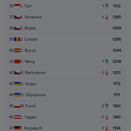
36
J. Tjen
1
1312
37
K. Siniakova
-1
1285
38
S. Bejlek
1269
39
J. Cristian
1256
40
C. Bucsa
1244
41
X. Wang
1
1238
42
N. Bartunkova
-1
1231
43
D. Snigur
1172
44
O. Oliynykova
1171
45
M. Frech
3
1160
46
L. Tagger
-1
1160
47
T. Korpatsch
-1
1134