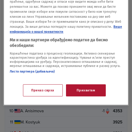
праћење, одређени садржај и огласи које видите можда неће бити
релевантни за вас. Можете да поново прикажете овај мени да бисте
1
A. Sabalenka
8550
променили своје изборе или повукли сагласност у било ком тренутку
кликом на линк Управљање жељеним поставкама на дну ове веб
2
E. Rybakina
8056
странице. Ваши избори ће се примењивати како је описано у делу: Wеб
локација. За више детаља погледајте нашу политику приватности.
Више
информација о вашој приватности
3
J. Pegula
6625
Ми и наши партнери обрађујемо податке да бисмо
4
C. Gauff
5649
обезбедили:
Коришћење података о прецизној геолокацији. Активно скенирање
5
M. Andreeva
5293
карактеристика уређаја за идентификацију. Чување и/или приступ
информацијама на уређају. Персонализовано оглашавање и садржај,
6
K. Muchova
5168
мерење оглашавања и садржаја, истраживање публике и развој услуга.
Листа партнера (добављача)
7
L. Noskova
5016
8
I. Swiatek
4539
Приказ сврха
Прихватам
9
E. Svitolina
1
4459
10
A. Anisimova
-1
4353
11
M. Kostyuk
3925