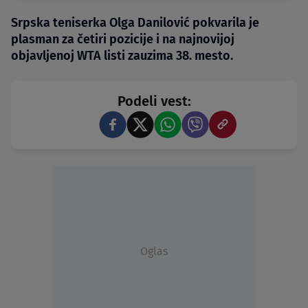
Srpska teniserka Olga Danilović pokvarila je
plasman za četiri pozicije i na najnovijoj
objavljenoj WTA listi zauzima 38. mesto.
Podeli vest:
Oglas