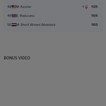
48
M. Kessler
-1
1125
49
E. Raducanu
1105
50
M. Sherif Ahmed Abdelaziz
1105
BONUS VIDEO