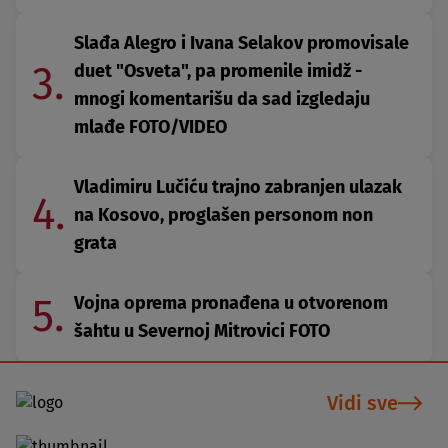
Slađa Alegro i Ivana Selakov promovisale
3.
duet "Osveta", pa promenile imidž -
mnogi komentarišu da sad izgledaju
mlađe FOTO/VIDEO
Vladimiru Lučiću trajno zabranjen ulazak
4.
na Kosovo, proglašen personom non
grata
5.
Vojna oprema pronađena u otvorenom
šahtu u Severnoj Mitrovici FOTO
Vidi sve