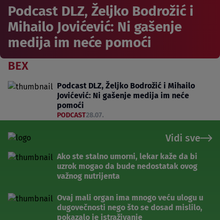
Podcast DLZ, Željko Bodrožić i
Mihailo Jovićević: Ni gašenje
medija im neće pomoći
BEX
Podcast DLZ, Željko Bodrožić i Mihailo
Jovićević: Ni gašenje medija im neće
pomoći
PODCAST
28.07.
Vidi sve
Ako ste stalno umorni, lekar kaže da bi
uzrok mogao da bude nedostatak ovog
važnog nutrijenta
Ovaj mali organ ima mnogo veću ulogu u
dugovečnosti nego što se dosad mislilo,
pokazalo je istraživanje