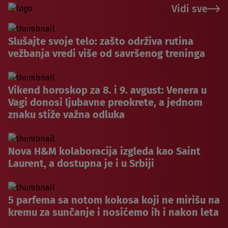
Vidi sve
Slušajte svoje telo: zašto održiva rutina
vežbanja vredi više od savršenog treninga
Vikend horoskop za 8. i 9. avgust: Venera u
Vagi donosi ljubavne preokrete, a jednom
znaku stiže važna odluka
Nova H&M kolaboracija izgleda kao Saint
Laurent, a dostupna je i u Srbiji
5 parfema sa notom kokosa koji ne mirišu na
kremu za sunčanje i nosićemo ih i nakon leta