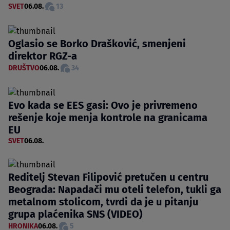
SVET
06.08.
13
Oglasio se Borko Drašković, smenjeni
direktor RGZ-a
DRUŠTVO
06.08.
34
Evo kada se EES gasi: Ovo je privremeno
rešenje koje menja kontrole na granicama
EU
SVET
06.08.
Reditelj Stevan Filipović pretučen u centru
Beograda: Napadači mu oteli telefon, tukli ga
metalnom stolicom, tvrdi da je u pitanju
grupa plaćenika SNS (VIDEO)
HRONIKA
06.08.
5