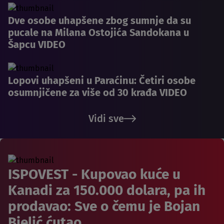
Dve osobe uhapšene zbog sumnje da su
pucale na Milana Ostojića Sandokana u
Šapcu VIDEO
Lopovi uhapšeni u Paraćinu: Četiri osobe
osumnjičene za više od 30 krađa VIDEO
Vidi sve
ISPOVEST - Kupovao kuće u
Kanadi za 150.000 dolara, pa ih
prodavao: Sve o čemu je Bojan
Bjelić ćutao