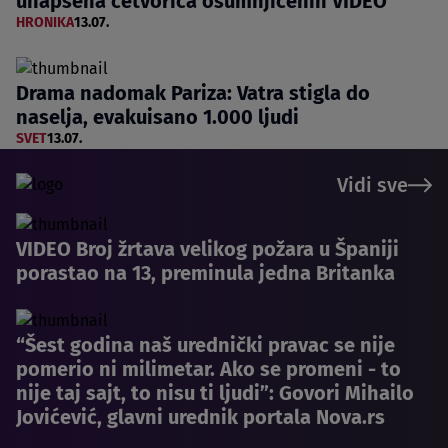
uhapšena četvorica osumnjičenih VIDEO
HRONIKA
13.07.
Drama nadomak Pariza: Vatra stigla do
naselja, evakuisano 1.000 ljudi
SVET
13.07.
Vidi sve
VIDEO Broj žrtava velikog požara u Španiji
porastao na 13, preminula jedna Britanka
“Šest godina naš urednički pravac se nije
pomerio ni milimetar. Ako se promeni - to
nije taj sajt, to nisu ti ljudi”: Govori Mihailo
Jovićević, glavni urednik portala Nova.rs