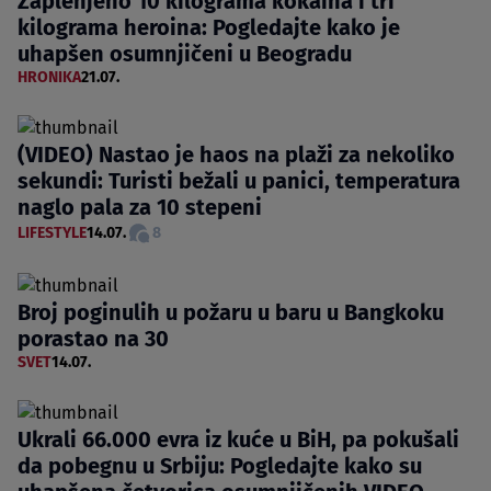
Zaplenjeno 10 kilograma kokaina i tri
kilograma heroina: Pogledajte kako je
uhapšen osumnjičeni u Beogradu
HRONIKA
21.07.
(VIDEO) Nastao je haos na plaži za nekoliko
sekundi: Turisti bežali u panici, temperatura
naglo pala za 10 stepeni
LIFESTYLE
14.07.
8
Broj poginulih u požaru u baru u Bangkoku
porastao na 30
SVET
14.07.
Ukrali 66.000 evra iz kuće u BiH, pa pokušali
da pobegnu u Srbiju: Pogledajte kako su