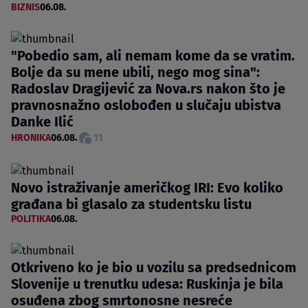
BIZNIS
06.08.
"Pobedio sam, ali nemam kome da se vratim.
Bolje da su mene ubili, nego mog sina":
Radoslav Dragijević za Nova.rs nakon što je
pravnosnažno oslobođen u slučaju ubistva
Danke Ilić
HRONIKA
06.08.
11
Novo istraživanje američkog IRI: Evo koliko
građana bi glasalo za studentsku listu
POLITIKA
06.08.
Otkriveno ko je bio u vozilu sa predsednicom
Slovenije u trenutku udesa: Ruskinja je bila
osuđena zbog smrtonosne nesreće