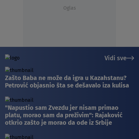
Oglas
Vidi sve
Zašto Baba ne može da igra u Kazahstanu?
Petrović objasnio šta se dešavalo iza kulisa
"Napustio sam Zvezdu jer nisam primao
platu, morao sam da preživim": Rajaković
otkrio zašto je morao da ode iz Srbije