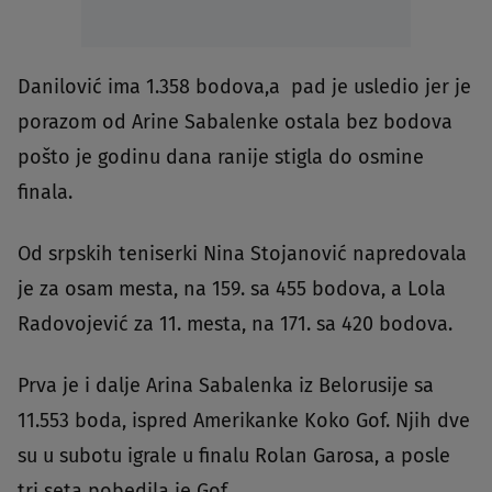
Danilović ima 1.358 bodova,a pad je usledio jer je
porazom od Arine Sabalenke ostala bez bodova
pošto je godinu dana ranije stigla do osmine
finala.
Od srpskih teniserki Nina Stojanović napredovala
je za osam mesta, na 159. sa 455 bodova, a Lola
Radovojević za 11. mesta, na 171. sa 420 bodova.
Prva je i dalje Arina Sabalenka iz Belorusije sa
11.553 boda, ispred Amerikanke Koko Gof. Njih dve
su u subotu igrale u finalu Rolan Garosa, a posle
tri seta pobedila je Gof.