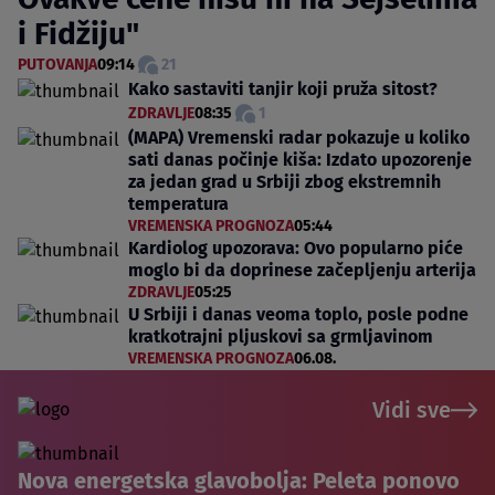
i Fidžiju"
PUTOVANJA
09:14
21
Kako sastaviti tanjir koji pruža sitost?
ZDRAVLJE
08:35
1
(MAPA) Vremenski radar pokazuje u koliko
sati danas počinje kiša: Izdato upozorenje
za jedan grad u Srbiji zbog ekstremnih
temperatura
VREMENSKA PROGNOZA
05:44
Kardiolog upozorava: Ovo popularno piće
moglo bi da doprinese začepljenju arterija
ZDRAVLJE
05:25
U Srbiji i danas veoma toplo, posle podne
kratkotrajni pljuskovi sa grmljavinom
VREMENSKA PROGNOZA
06.08.
Vidi sve
Nova energetska glavobolja: Peleta ponovo