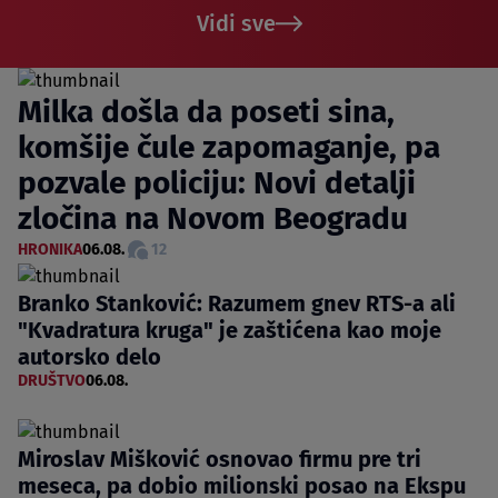
Vidi sve
Milka došla da poseti sina,
komšije čule zapomaganje, pa
pozvale policiju: Novi detalji
zločina na Novom Beogradu
HRONIKA
06.08.
12
Branko Stanković: Razumem gnev RTS-a ali
"Kvadratura kruga" je zaštićena kao moje
autorsko delo
DRUŠTVO
06.08.
Miroslav Mišković osnovao firmu pre tri
meseca, pa dobio milionski posao na Ekspu