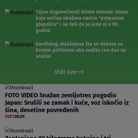
Tajna dugovečnosti Klinta Istvuda: Hranu
koju većina obožava naziva "potpunom
glupošću" i ne želi da je jede ni u 96.
godini
Kardiolog objašnjava šta se dešava sa
krvnim pritiskom ako sedite ceo dan na
vrućini
Vidi sve
FOTO VIDEO Snažan zemljotres pogodio
Japan: Srušili se zamak i kuće, voz iskočio iz
šina, desetine povređenih
SVET
28.07.