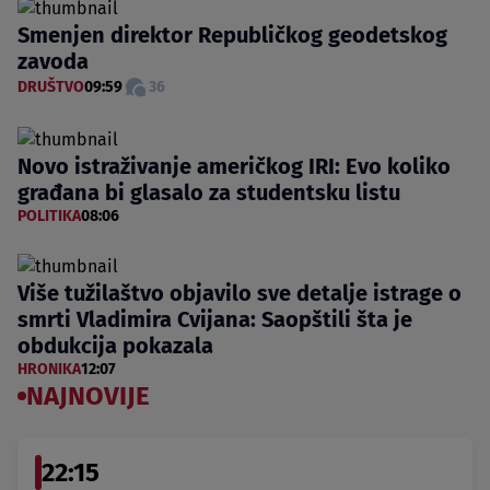
Smenjen direktor Republičkog geodetskog
zavoda
DRUŠTVO
09:59
36
Novo istraživanje američkog IRI: Evo koliko
građana bi glasalo za studentsku listu
POLITIKA
08:06
Više tužilaštvo objavilo sve detalje istrage o
smrti Vladimira Cvijana: Saopštili šta je
obdukcija pokazala
HRONIKA
12:07
NAJNOVIJE
22:15