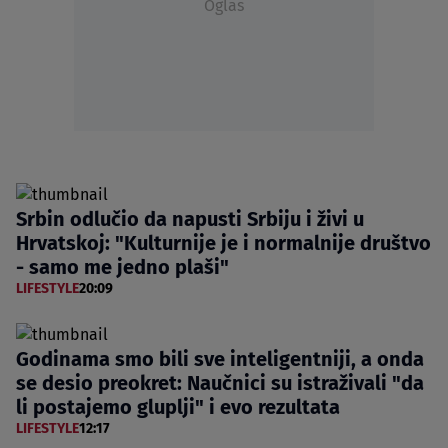
Oglas
Srbin odlučio da napusti Srbiju i živi u
Hrvatskoj: "Kulturnije je i normalnije društvo
- samo me jedno plaši"
LIFESTYLE
20:09
Godinama smo bili sve inteligentniji, a onda
se desio preokret: Naučnici su istraživali "da
li postajemo gluplji" i evo rezultata
LIFESTYLE
12:17