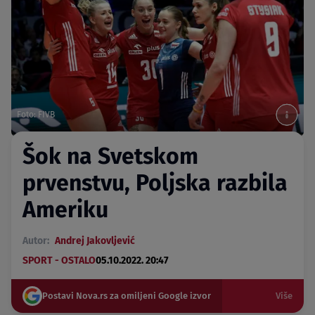
Foto: FIVB
Šok na Svetskom
prvenstvu, Poljska razbila
Ameriku
Autor:
Andrej Jakovljević
SPORT - OSTALO
05.10.2022. 20:47
Postavi Nova.rs za omiljeni Google izvor
Više