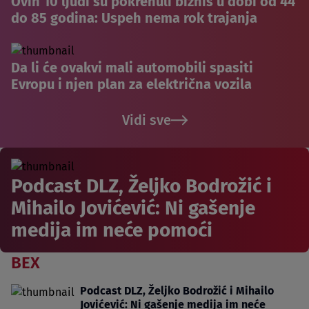
Ovih 10 ljudi su pokrenuli biznis u dobi od 44
do 85 godina: Uspeh nema rok trajanja
Da li će ovakvi mali automobili spasiti
Evropu i njen plan za električna vozila
Vidi sve
Podcast DLZ, Željko Bodrožić i
Mihailo Jovićević: Ni gašenje
medija im neće pomoći
BEX
Podcast DLZ, Željko Bodrožić i Mihailo
Jovićević: Ni gašenje medija im neće