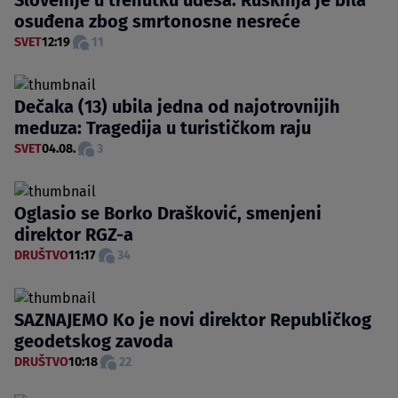
osuđena zbog smrtonosne nesreće
SVET
12:19
11
Dečaka (13) ubila jedna od najotrovnijih
meduza: Tragedija u turističkom raju
SVET
04.08.
3
Oglasio se Borko Drašković, smenjeni
direktor RGZ-a
DRUŠTVO
11:17
34
SAZNAJEMO Ko je novi direktor Republičkog
geodetskog zavoda
DRUŠTVO
10:18
22