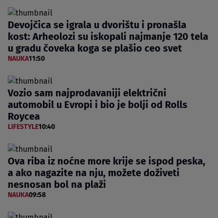
Devojčica se igrala u dvorištu i pronašla
kost: Arheolozi su iskopali najmanje 120 tela
u gradu čoveka koga se plašio ceo svet
NAUKA
11:50
Vozio sam najprodavaniji električni
automobil u Evropi i bio je bolji od Rolls
Roycea
LIFESTYLE
10:40
Ova riba iz noćne more krije se ispod peska,
a ako nagazite na nju, možete doživeti
nesnosan bol na plaži
NAUKA
09:58