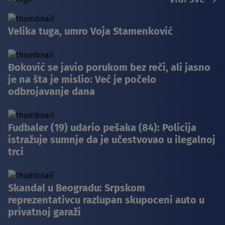
Velika tuga, umro Voja Stamenković
Đoković se javio porukom bez reči, ali jasno
je na šta je mislio: Već je počelo
odbrojavanje dana
Fudbaler (19) udario pešaka (84): Policija
istražuje sumnje da je učestvovao u ilegalnoj
trci
Skandal u Beogradu: Srpskom
reprezentativcu razlupan skupoceni auto u
privatnoj garaži