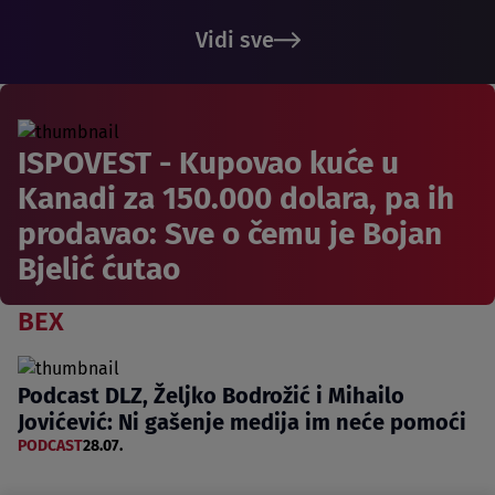
Vidi sve
ISPOVEST - Kupovao kuće u
Kanadi za 150.000 dolara, pa ih
prodavao: Sve o čemu je Bojan
Bjelić ćutao
BEX
Podcast DLZ, Željko Bodrožić i Mihailo
Jovićević: Ni gašenje medija im neće pomoći
PODCAST
28.07.