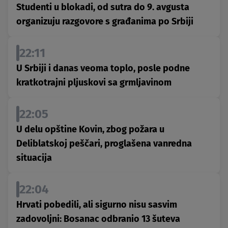
Studenti u blokadi, od sutra do 9. avgusta
organizuju razgovore s građanima po Srbiji
22:11
U Srbiji i danas veoma toplo, posle podne
kratkotrajni pljuskovi sa grmljavinom
22:05
U delu opštine Kovin, zbog požara u
Deliblatskoj peščari, proglašena vanredna
situacija
22:04
Hrvati pobedili, ali sigurno nisu sasvim
zadovoljni: Bosanac odbranio 13 šuteva