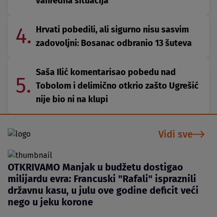
vanredna situacija
4.
Hrvati pobedili, ali sigurno nisu sasvim
zadovoljni: Bosanac odbranio 13 šuteva
Saša Ilić komentarisao pobedu nad
5.
Tobolom i delimično otkrio zašto Ugrešić
nije bio ni na klupi
Vidi sve
OTKRIVAMO Manjak u budžetu dostigao
milijardu evra: Francuski "Rafali" ispraznili
državnu kasu, u julu ove godine deficit veći
nego u jeku korone