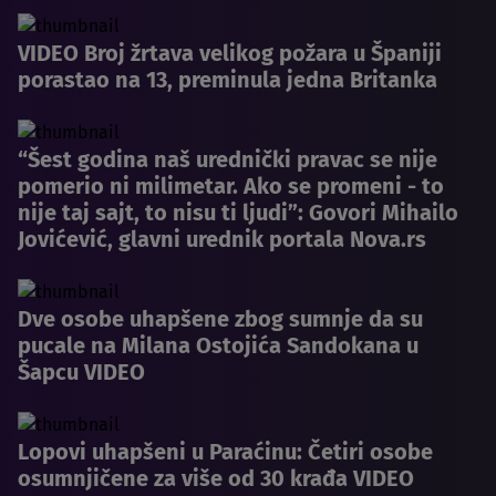
VIDEO Broj žrtava velikog požara u Španiji
porastao na 13, preminula jedna Britanka
“Šest godina naš urednički pravac se nije
pomerio ni milimetar. Ako se promeni - to
nije taj sajt, to nisu ti ljudi”: Govori Mihailo
Jovićević, glavni urednik portala Nova.rs
Dve osobe uhapšene zbog sumnje da su
pucale na Milana Ostojića Sandokana u
Šapcu VIDEO
Lopovi uhapšeni u Paraćinu: Četiri osobe
osumnjičene za više od 30 krađa VIDEO