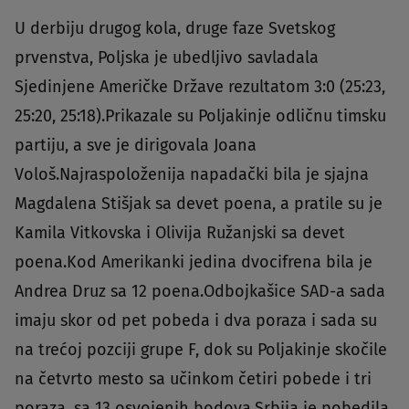
U derbiju drugog kola, druge faze Svetskog
prvenstva, Poljska je ubedljivo savladala
Sjedinjene Američke Države rezultatom 3:0 (25:23,
25:20, 25:18).Prikazale su Poljakinje odličnu timsku
partiju, a sve je dirigovala Joana
Vološ.Najraspoloženija napadački bila je sjajna
Magdalena Stišjak sa devet poena, a pratile su je
Kamila Vitkovska i Olivija Ružanjski sa devet
poena.Kod Amerikanki jedina dvocifrena bila je
Andrea Druz sa 12 poena.Odbojkašice SAD-a sada
imaju skor od pet pobeda i dva poraza i sada su
na trećoj pozciji grupe F, dok su Poljakinje skočile
na četvrto mesto sa učinkom četiri pobede i tri
poraza, sa 13 osvojenih bodova.Srbija je pobedila