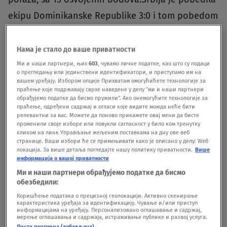
ekipu Dominikanske Republike 3:0 i tom pobedom
su izabranice Danijelea Santarelija matematički
obezbedile četvrtfinale Svetskog
Нама је стало до ваше приватности
prvenstva.
BONUS VIDEO Tijana Bošković nakon
Ми и наши партнери, њих
603
, чувамо личне податке, као што су подаци
о прегледању или јединствени идентификатори, и приступамо им на
velike pobede protiv Amerike
вашем уређају. Избором опције Прихватам омогућићете технологије за
праћење које подржавају сврхе наведене у делу "ми и наши партнери
обрађујемо податке да бисмо пружили". Ако онемогућите технологије за
праћење, одређени садржај и огласи које видите можда неће бити
video-cdn src="https://best-
релевантни за вас. Можете да поново прикажете овај мени да бисте
vod.umn.cdn.united.cloud/stream?
променили своје изборе или повукли сагласност у било ком тренутку
кликом на линк Управљање жељеним поставкама на дну ове веб
asset=bokovinajboljautakmicadosadarizikseisplati
странице. Ваши избори ће се примењивати како је описано у делу: Wеб
локација. За више детаља погледајте нашу политику приватности.
Више
osportklubodbojka-novas-
информација о вашој приватности
rs&stream=hp3500&t=0&player=m3u8v&sp=novas
Ми и наши партнери обрађујемо податке да бисмо
обезбедили:
&u=novas&p=n0v43!23t001" video-id="4219568"]
Коришћење података о прецизној геолокацији. Активно скенирање
карактеристика уређаја за идентификацију. Чување и/или приступ
информацијама на уређају. Персонализовано оглашавање и садржај,
мерење оглашавања и садржаја, истраживање публике и развој услуга.
Tijana Bošković briljira, Srbiji otvoren
Листа партнера (добављача)