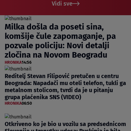
Vidi sve
Milka došla da poseti sina,
komšije čule zapomaganje, pa
pozvale policiju: Novi detalji
zločina na Novom Beogradu
HRONIKA
14:56
Reditelj Stevan Filipović pretučen u centru
Beograda: Napadači mu oteli telefon, tukli ga
metalnom stolicom, tvrdi da je u pitanju
grupa plaćenika SNS (VIDEO)
HRONIKA
06:50
Otkriveno ko je bio u vozilu sa predsednicom
Slovenije u trenutku udesa: Ruskinja je bila