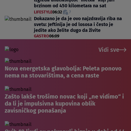
brzinom od 450 kilometara na sat
LIFESTYLE
06:32
7
Dokazano je da je ovo najzdravija riba na
svetu: Jeftinija je od lososa i često je
jedite ako želite dugo da živite
GASTRO
06:09
Vidi sve
Nova energetska glavobolja: Peleta ponovo
nema na stovarištima, a cena raste
Zašto lakše trošimo novac koji „ne vidimo“ i
da li je impulsivna kupovina oblik
zavisničkog ponašanja