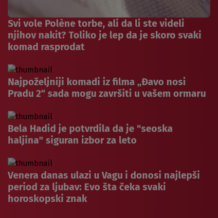
Svi vole Polène torbe, ali da li ste videli
njihov nakit? Toliko je lep da je skoro svaki
komad rasprodat
Najpoželjniji komadi iz filma „Đavo nosi
Pradu 2“ sada mogu završiti u vašem ormaru
Bela Hadid je potvrdila da je "seoska
haljina" siguran izbor za leto
Venera danas ulazi u Vagu i donosi najlepši
period za ljubav: Evo šta čeka svaki
horoskopski znak