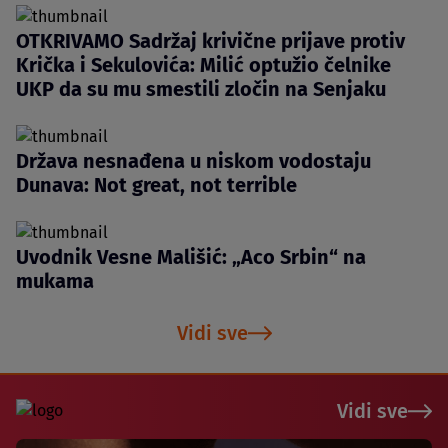
OTKRIVAMO Sadržaj krivične prijave protiv
Krička i Sekulovića: Milić optužio čelnike
UKP da su mu smestili zločin na Senjaku
Država nesnađena u niskom vodostaju
Dunava: Not great, not terrible
Uvodnik Vesne Mališić: „Aco Srbin“ na
mukama
Vidi sve
Vidi sve