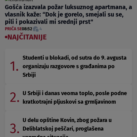
Gošća izazvala požar luksuznog apartmana, a
vlasnik kaže: “Dok je gorelo, smejali su se,
pili i pokazivali mi srednji prst"
PRIČA SE
08:52
4
NAJČITANIJE
Studenti u blokadi, od sutra do 9. avgusta
1.
organizuju razgovore s građanima po
Srbiji
2.
U Srbiji i danas veoma toplo, posle podne
kratkotrajni pljuskovi sa grmljavinom
U delu opštine Kovin, zbog požara u
3.
Deliblatskoj peščari, proglašena