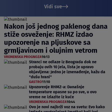
Vidi sve
Nakon još jednog paklenog dana
stiže osveženje: RHMZ izdao
upozorenje na pljuskove sa
grmljavinom i olujnim vetrom
VREMENSKA PROGNOZA
16:13
Stranci ne odlaze iz Beograda dok ne
probaju ovih 10 jela, lista je upravo
objavljena: Jedno je iznenađenje, kažu da
"dušu hrani"
GASTRO
11:10
Upozorenje RHMZ-a: Današnje
temperature opasne su po sve, u ovo
vreme ne izlazite iz kuće
VREMENSKA PROGNOZA
10:44
Ovo je novi najbrži voz na svetu: Evo kako
izgleda unutrašnjost "metka" koji juri