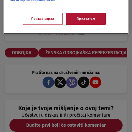
put do polufinala
SPORT - OSTALO
02.10.22.
Bravo, devojke: Nastavlja se
Приказ сврха
Прихватам
dominacija Srbije, odbojkašice u
četvrtfinalu Svetskog prvenstva
SPORT - OSTALO
05.10.22.
ODBOJKA
ŽENSKA ODBOJKAŠKA REPREZENTACIJA P
Pratite nas na društvenim mrežama:
Koje je tvoje mišljenje o ovoj temi?
Učestvuj u diskusiji ili pročitaj komentare
Budite prvi koji će ostaviti komentar