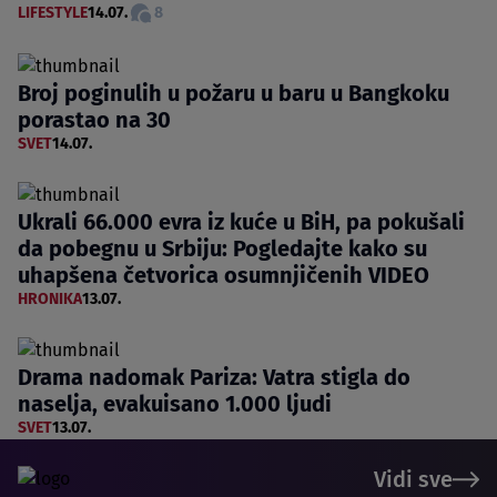
LIFESTYLE
14.07.
8
Broj poginulih u požaru u baru u Bangkoku
porastao na 30
SVET
14.07.
Ukrali 66.000 evra iz kuće u BiH, pa pokušali
da pobegnu u Srbiju: Pogledajte kako su
uhapšena četvorica osumnjičenih VIDEO
HRONIKA
13.07.
Drama nadomak Pariza: Vatra stigla do
naselja, evakuisano 1.000 ljudi
SVET
13.07.
Vidi sve