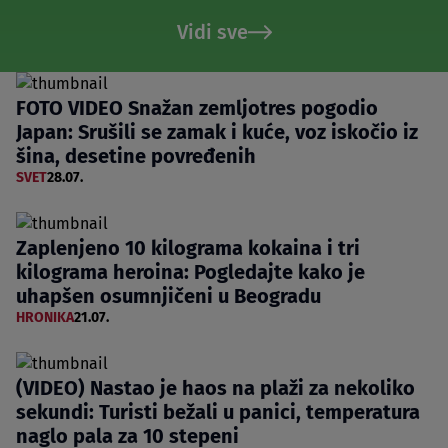
Vidi sve
FOTO VIDEO Snažan zemljotres pogodio
Japan: Srušili se zamak i kuće, voz iskočio iz
šina, desetine povređenih
SVET
28.07.
Zaplenjeno 10 kilograma kokaina i tri
kilograma heroina: Pogledajte kako je
uhapšen osumnjičeni u Beogradu
HRONIKA
21.07.
(VIDEO) Nastao je haos na plaži za nekoliko
sekundi: Turisti bežali u panici, temperatura
naglo pala za 10 stepeni