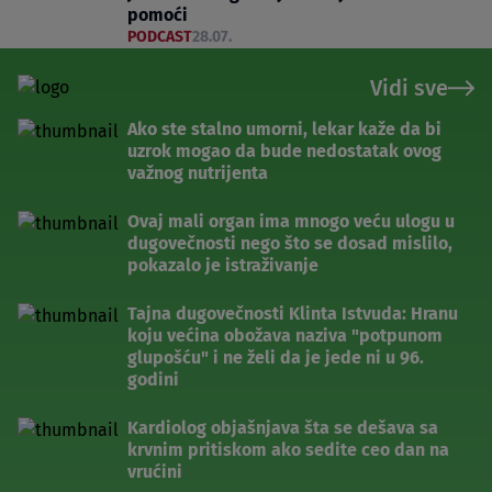
pomoći
PODCAST
28.07.
Vidi sve
Ako ste stalno umorni, lekar kaže da bi
uzrok mogao da bude nedostatak ovog
važnog nutrijenta
Ovaj mali organ ima mnogo veću ulogu u
dugovečnosti nego što se dosad mislilo,
pokazalo je istraživanje
Tajna dugovečnosti Klinta Istvuda: Hranu
koju većina obožava naziva "potpunom
glupošću" i ne želi da je jede ni u 96.
godini
Kardiolog objašnjava šta se dešava sa
krvnim pritiskom ako sedite ceo dan na
vrućini