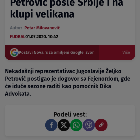
Petrović posle Srbije i na
klupi velikana
Autor:
Petar Milovanović
FUDBAL
01.07.2020. 10:42
Postavi Nova.rs za omiljeni Google izvor
Više
Nekadašnji reprezentativac Jugoslavije Željko
Petrović postigao je dogovor sa Fejenordom, gde
će iduće sezone raditi kao pomoćnik Dika
Advokata.
Podeli vest: