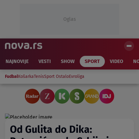
Oglas
NAJNOVIJE
VESTI
SHOW
SPORT
VIDEO
NO
Fudbal
Košarka
Tenis
Sport Ostalo
Evroliga
Od Gulita do Dika: