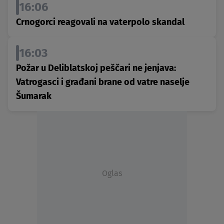
16:06
Crnogorci reagovali na vaterpolo skandal
16:03
Požar u Deliblatskoj peščari ne jenjava:
Vatrogasci i građani brane od vatre naselje
Šumarak
Oglas