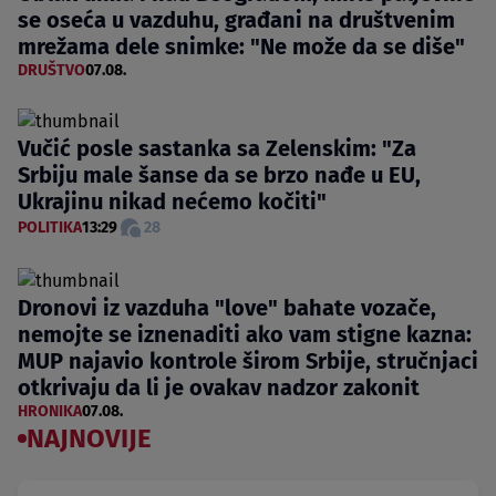
se oseća u vazduhu, građani na društvenim
mrežama dele snimke: "Ne može da se diše"
DRUŠTVO
07.08.
Vučić posle sastanka sa Zelenskim: "Za
Srbiju male šanse da se brzo nađe u EU,
Ukrajinu nikad nećemo kočiti"
POLITIKA
13:29
28
Dronovi iz vazduha "love" bahate vozače,
nemojte se iznenaditi ako vam stigne kazna:
MUP najavio kontrole širom Srbije, stručnjaci
otkrivaju da li je ovakav nadzor zakonit
HRONIKA
07.08.
NAJNOVIJE