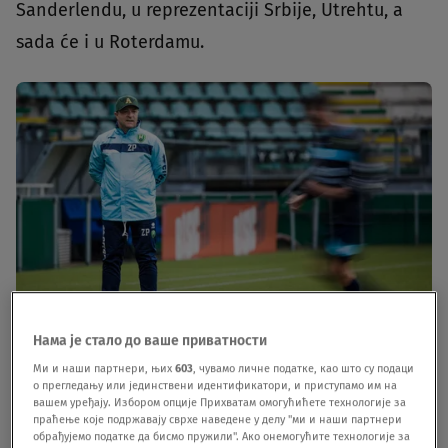
Sanderlendu, u reprezentaciji Srbije, Utrehtu, a
sada će i u Roterdamu.
Нама је стало до ваше приватности
Foto: EPA/FREEK VAN DEN BERGH
|
Foto: EPA/FREEK VAN DEN BERGH
Ми и наши партнери, њих
603
, чувамо личне податке, као што су подаци
о прегледању или јединствени идентификатори, и приступамо им на
"Mi smo pre svega prijatelji, ovo nam je čevrti put
вашем уређају. Избором опције Прихватам омогућићете технологије за
праћење које подржавају сврхе наведене у делу "ми и наши партнери
da sarađujemo. Znamo se u dušu. On zna ko sam
обрађујемо податке да бисмо пружили". Ако онемогућите технологије за