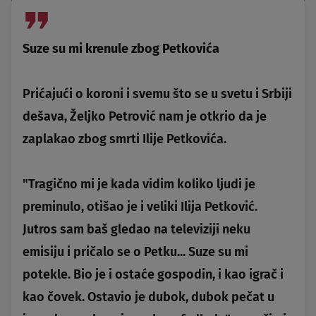
Suze su mi krenule zbog Petkovića
Prićajući o koroni i svemu što se u svetu i Srbiji
dešava, Željko Petrović nam je otkrio da je
zaplakao zbog smrti Ilije Petkovića.
"Tragično mi je kada vidim koliko ljudi je
preminulo, otišao je i veliki Ilija Petković.
Jutros sam baš gledao na televiziji neku
emisiju i pričalo se o Petku... Suze su mi
potekle. Bio je i ostaće gospodin, i kao igrač i
kao čovek. Ostavio je dubok, dubok pečat u