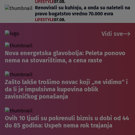
LIFESTYLE
07.08.
Renovirali su kuhinju, a onda su naleteli na
pravo bogatstvo vredno 70.000 evra
LIFESTYLE
07.08.
Vidi sve
Nova energetska glavobolja: Peleta ponovo
nema na stovarištima, a cena raste
Zašto lakše trošimo novac koji „ne vidimo“ i
da li je impulsivna kupovina oblik
zavisničkog ponašanja
Ovih 10 ljudi su pokrenuli biznis u dobi od 44
do 85 godina: Uspeh nema rok trajanja