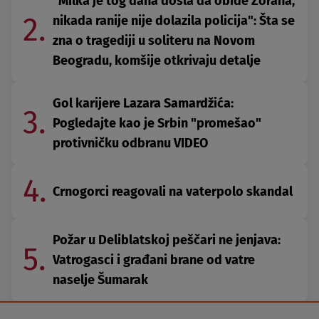
"Milka je tog dana došla da obiđe Zorana,
2.
nikada ranije nije dolazila policija": Šta se
zna o tragediji u soliteru na Novom
Beogradu, komšije otkrivaju detalje
Gol karijere Lazara Samardžića:
3.
Pogledajte kao je Srbin "promešao"
protivničku odbranu VIDEO
4.
Crnogorci reagovali na vaterpolo skandal
Požar u Deliblatskoj peščari ne jenjava:
5.
Vatrogasci i građani brane od vatre
naselje Šumarak