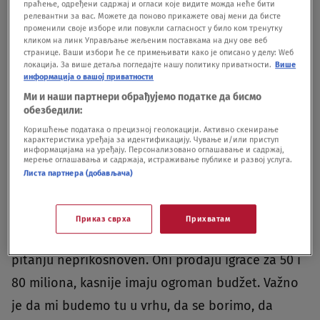
праћење, одређени садржај и огласи које видите можда неће бити
ja, ja znam ko je on. Dobro nas dvojica
релевантни за вас. Можете да поново прикажете овај мени да бисте
променили своје изборе или повукли сагласност у било ком тренутку
funkicionišemo zajedno", ističe akter Mundijala
кликом на линк Управљање жељеним поставкама на дну ове веб
1998. godine u Francuskoj.Petrović nije krio
странице. Ваши избори ће се примењивати како је описано у делу: Wеб
локација. За више детаља погледајте нашу политику приватности.
Више
zadovoljstvo zbog pomenutog angažmana, ali nije
информација о вашој приватности
Ми и наши партнери обрађујемо податке да бисмо
želeo previše da se upušta u prognoze da li
обезбедили:
Fejenord može da pomrsi račune Ajaksu i PSV-u
Коришћење података о прецизној геолокацији. Активно скенирање
карактеристика уређаја за идентификацију. Чување и/или приступ
borbi za titulu."Meni kao pomoćniku nije posao da
информацијама на уређају. Персонализовано оглашавање и садржај,
мерење оглашавања и садржаја, истраживање публике и развој услуга.
pričam o tome. Znam šta je moj posao kada sam
Листа партнера (добављача)
glavni trener i kada sam pomoćnik, bio sam
tokom karijere i jedno i drugo. Sve zavisi od para,
Приказ сврха
Прихватам
od investicija, a svi znaju da je Ajaks po tom
pitanju neprikosnoven. Oni prodaju igrače za 50 i
80 miliona, kasnije imaju ogroman budžet. Važno
je da mi budemo tu u vrhu, da se borimo, da