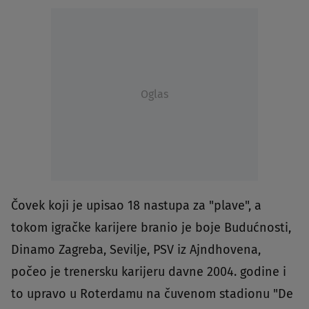
Oglas
Čovek koji je upisao 18 nastupa za "plave", a
tokom igračke karijere branio je boje Budućnosti,
Dinamo Zagreba, Sevilje, PSV iz Ajndhovena,
počeo je trenersku karijeru davne 2004. godine i
to upravo u Roterdamu na čuvenom stadionu "De