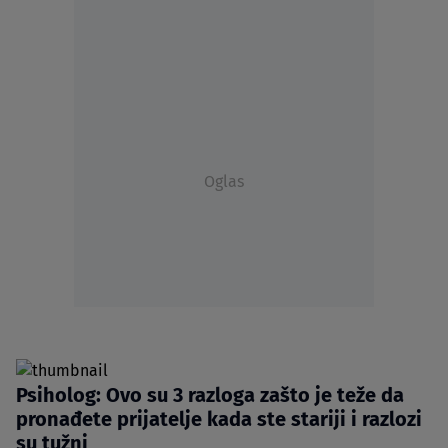
Oglas
Psiholog: Ovo su 3 razloga zašto je teže da
pronađete prijatelje kada ste stariji i razlozi
su tužni