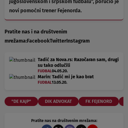
jugoslovenskom i srpskom fudbalu", poručio je
novi pomoćni trener Fejenorda.
Pratite nas i na društvenim
mrežama:
Facebook
Twitter
Instagram
Tadić za Nova.rs: Razočaran sam, drugi
su tako odlučili
FUDBAL
04.05.20.
Marin: Tadić mi je kao brat
FUDBAL
13.05.20.
"DE KAJP"
DIK ADVOKAT
FK FEJENORD
Pratite nas na društvenim mrežama: