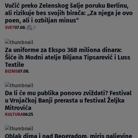
Vučić preko Zelenskog šalje poruku Berlinu,
ali rizikuje bes svojih birača: „Za njega je ovo
poen, ali i ozbiljan minus“
SVET
07.08.
5
Za uniforme za Ekspo 368 miliona dinara:
Šiće ih Modni atelje Biljana Tipsarević i Luss
Textile
BIZNIS
07.08.
Da li će mu publika ponovo zviždati? Festival
u Vrnjačkoj Banji prerasta u festival Željka
Mitrovića
KULTURA
06:25
Oblak dima i nad Beogradom, miris paljevine