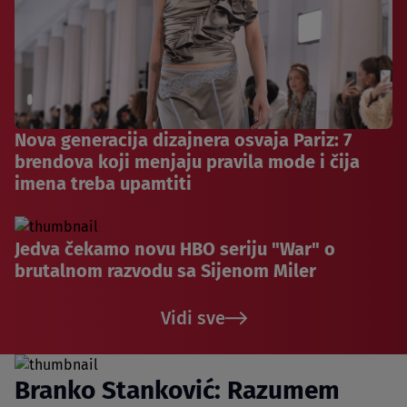
Nova generacija dizajnera osvaja Pariz: 7
brendova koji menjaju pravila mode i čija
imena treba upamtiti
Jedva čekamo novu HBO seriju "War" o
brutalnom razvodu sa Sijenom Miler
Vidi sve
Branko Stanković: Razumem