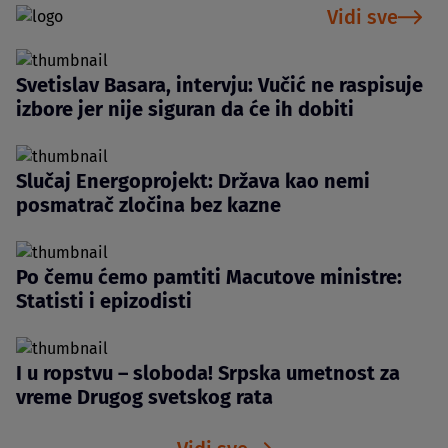
Vidi sve
Svetislav Basara, intervju: Vučić ne raspisuje
izbore jer nije siguran da će ih dobiti
Slučaj Energoprojekt: Država kao nemi
posmatrač zločina bez kazne
Po čemu ćemo pamtiti Macutove ministre:
Statisti i epizodisti
I u ropstvu – sloboda! Srpska umetnost za
vreme Drugog svetskog rata