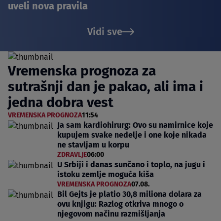
uveli nova pravila
Vidi sve
Vremenska prognoza za
sutrašnji dan je pakao, ali ima i
jedna dobra vest
VREMENSKA PROGNOZA
11:54
Ja sam kardiohirurg: Ovo su namirnice koje
kupujem svake nedelje i one koje nikada
ne stavljam u korpu
ZDRAVLJE
06:00
U Srbiji i danas sunčano i toplo, na jugu i
istoku zemlje moguća kiša
VREMENSKA PROGNOZA
07.08.
Bil Gejts je platio 30,8 miliona dolara za
ovu knjigu: Razlog otkriva mnogo o
njegovom načinu razmišljanja