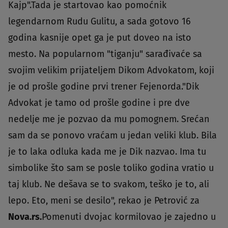
Kajp".Tada je startovao kao pomoćnik
legendarnom Rudu Gulitu, a sada gotovo 16
godina kasnije opet ga je put doveo na isto
mesto. Na popularnom "tiganju" sarađivaće sa
svojim velikim prijateljem Dikom Advokatom, koji
je od prošle godine prvi trener Fejenorda."Dik
Advokat je tamo od prošle godine i pre dve
nedelje me je pozvao da mu pomognem. Srećan
sam da se ponovo vraćam u jedan veliki klub. Bila
je to laka odluka kada me je Dik nazvao. Ima tu
simbolike što sam se posle toliko godina vratio u
taj klub. Ne dešava se to svakom, teško je to, ali
lepo. Eto, meni se desilo", rekao je Petrović za
Nova.rs
.
Pomenuti dvojac kormilovao je zajedno u