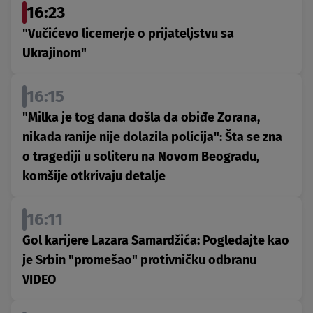
16:23
"Vučićevo licemerje o prijateljstvu sa
Ukrajinom"
16:15
"Milka je tog dana došla da obiđe Zorana,
nikada ranije nije dolazila policija": Šta se zna
o tragediji u soliteru na Novom Beogradu,
komšije otkrivaju detalje
16:11
Gol karijere Lazara Samardžića: Pogledajte kao
je Srbin "promešao" protivničku odbranu
VIDEO