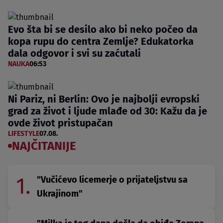
Evo šta bi se desilo ako bi neko počeo da
kopa rupu do centra Zemlje? Edukatorka
dala odgovor i svi su zaćutali
NAUKA
06:53
Ni Pariz, ni Berlin: Ovo je najbolji evropski
grad za život i ljude mlađe od 30: Kažu da je
ovde život pristupačan
LIFESTYLE
07.08.
NAJČITANIJE
1.
"Vučićevo licemerje o prijateljstvu sa
Ukrajinom"