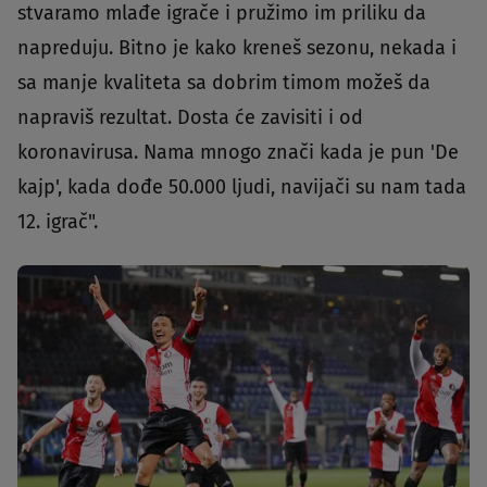
stvaramo mlađe igrače i pružimo im priliku da
napreduju. Bitno je kako kreneš sezonu, nekada i
sa manje kvaliteta sa dobrim timom možeš da
napraviš rezultat. Dosta će zavisiti i od
koronavirusa. Nama mnogo znači kada je pun 'De
kajp', kada dođe 50.000 ljudi, navijači su nam tada
12. igrač".