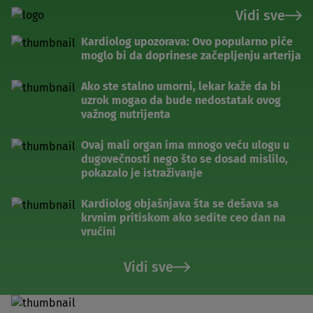
Vidi sve
Kardiolog upozorava: Ovo popularno piće
moglo bi da doprinese začepljenju arterija
Ako ste stalno umorni, lekar kaže da bi
uzrok mogao da bude nedostatak ovog
važnog nutrijenta
Ovaj mali organ ima mnogo veću ulogu u
dugovečnosti nego što se dosad mislilo,
pokazalo je istraživanje
Kardiolog objašnjava šta se dešava sa
krvnim pritiskom ako sedite ceo dan na
vrućini
Vidi sve