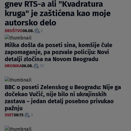
gnev RTS-a ali "Kvadratura
kruga" je zaštićena kao moje
autorsko delo
DRUŠTVO
06.08.
2
Milka došla da poseti sina, komšije čule
zapomaganje, pa pozvale policiju: Novi
detalji zločina na Novom Beogradu
HRONIKA
06.08.
12
BBC o poseti Zelenskog u Beogradu: Nije ga
dočekao Vučić, nije bilo ni ukrajinskih
zastava – jedan detalj posebno privukao
pažnju
SVET
08:15
3