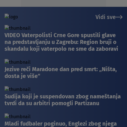
Vidi sve
VIDEO Vaterpolisti Crne Gore spustili glave
na predstavljanju u Zagrebu: Region bruji o
skandalu koji vaterpolo ne sme da zaboravi
Jezive reči Maradone dan pred smrt: „Ništa,
dosta je više“
Sudija koji je suspendovan zbog nameštanja
tvrdi da su arbitri pomogli Partizanu
Mladi fudbaler poginuo, Englezi zbog njega