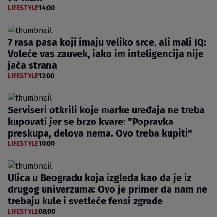
LIFESTYLE
14:00
7 rasa pasa koji imaju veliko srce, ali mali IQ:
Voleće vas zauvek, iako im inteligencija nije
jača strana
LIFESTYLE
12:00
Serviseri otkrili koje marke uređaja ne treba
kupovati jer se brzo kvare: "Popravka
preskupa, delova nema. Ovo treba kupiti"
LIFESTYLE
10:00
Ulica u Beogradu koja izgleda kao da je iz
drugog univerzuma: Ovo je primer da nam ne
trebaju kule i svetleće fensi zgrade
LIFESTYLE
08:00