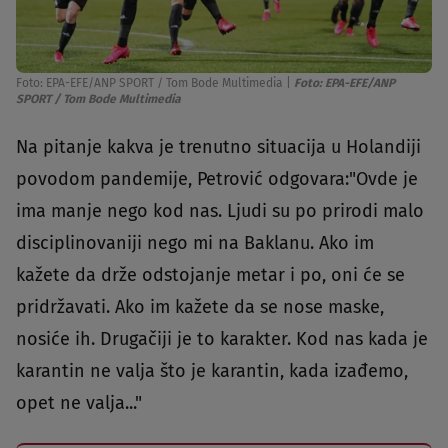
Foto: EPA-EFE/ANP SPORT / Tom Bode Multimedia
|
Foto: EPA-EFE/ANP
SPORT / Tom Bode Multimedia
Na pitanje kakva je trenutno situacija u Holandiji
povodom pandemije, Petrović odgovara:"Ovde je
ima manje nego kod nas. Ljudi su po prirodi malo
disciplinovaniji nego mi na Baklanu. Ako im
kažete da drže odstojanje metar i po, oni će se
pridržavati. Ako im kažete da se nose maske,
nosiće ih. Drugačiji je to karakter. Kod nas kada je
karantin ne valja što je karantin, kada izađemo,
opet ne valja..."