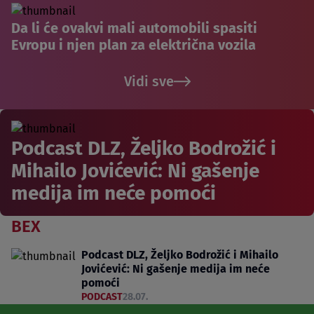
Da li će ovakvi mali automobili spasiti
Evropu i njen plan za električna vozila
Vidi sve
Podcast DLZ, Željko Bodrožić i
Mihailo Jovićević: Ni gašenje
medija im neće pomoći
BEX
Podcast DLZ, Željko Bodrožić i Mihailo
Jovićević: Ni gašenje medija im neće
pomoći
PODCAST
28.07.