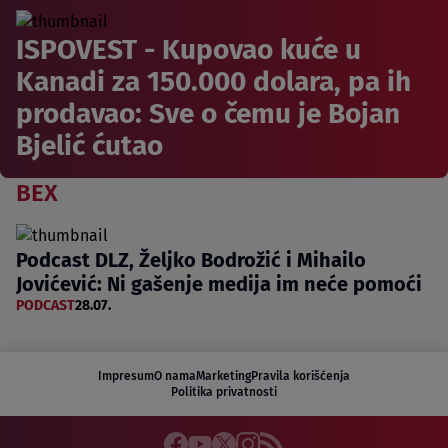
ISPOVEST - Kupovao kuće u
Kanadi za 150.000 dolara, pa ih
prodavao: Sve o čemu je Bojan
Bjelić ćutao
BEX
Podcast DLZ, Željko Bodrožić i Mihailo
Jovićević: Ni gašenje medija im neće pomoći
PODCAST
28.07.
Impresum
O nama
Marketing
Pravila korišćenja
Politika privatnosti