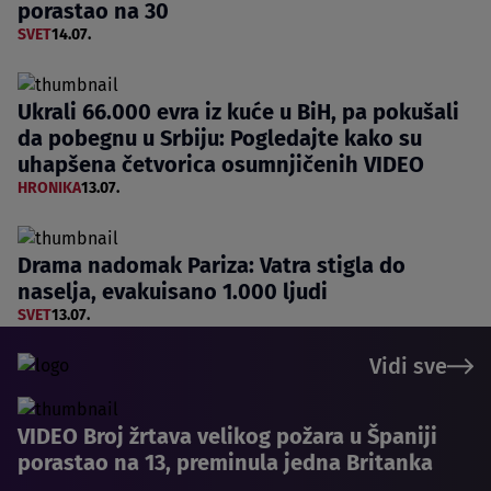
porastao na 30
SVET
14.07.
Ukrali 66.000 evra iz kuće u BiH, pa pokušali
da pobegnu u Srbiju: Pogledajte kako su
uhapšena četvorica osumnjičenih VIDEO
HRONIKA
13.07.
Drama nadomak Pariza: Vatra stigla do
naselja, evakuisano 1.000 ljudi
SVET
13.07.
Vidi sve
VIDEO Broj žrtava velikog požara u Španiji
porastao na 13, preminula jedna Britanka