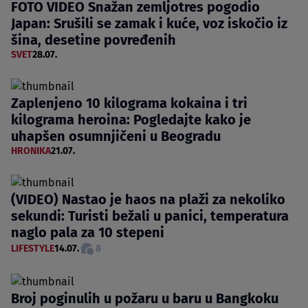
FOTO VIDEO Snažan zemljotres pogodio
Japan: Srušili se zamak i kuće, voz iskočio iz
šina, desetine povređenih
SVET
28.07.
Zaplenjeno 10 kilograma kokaina i tri
kilograma heroina: Pogledajte kako je
uhapšen osumnjičeni u Beogradu
HRONIKA
21.07.
(VIDEO) Nastao je haos na plaži za nekoliko
sekundi: Turisti bežali u panici, temperatura
naglo pala za 10 stepeni
LIFESTYLE
14.07.
8
Broj poginulih u požaru u baru u Bangkoku