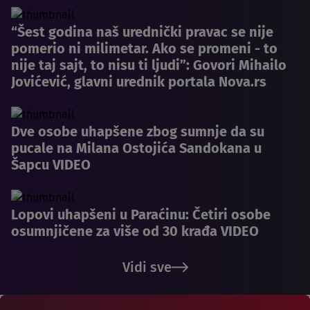
“Šest godina naš urednički pravac se nije
pomerio ni milimetar. Ako se promeni - to
nije taj sajt, to nisu ti ljudi”: Govori Mihailo
Jovićević, glavni urednik portala Nova.rs
Dve osobe uhapšene zbog sumnje da su
pucale na Milana Ostojića Sandokana u
Šapcu VIDEO
Lopovi uhapšeni u Paraćinu: Četiri osobe
osumnjičene za više od 30 krađa VIDEO
Vidi sve