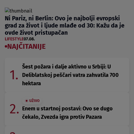
Ni Pariz, ni Berlin: Ovo je najbolji evropski
grad za život i ljude mlađe od 30: Kažu da je
ovde život pristupačan
LIFESTYLE
07.08.
NAJČITANIJE
Šest požara i dalje aktivno u Srbiji: U
1.
Deliblatskoj peščari vatra zahvatila 700
hektara
UŽIVO
2.
Enem u startnoj postavi: Ovo se dugo
čekalo, Zvezda igra protiv Pazara