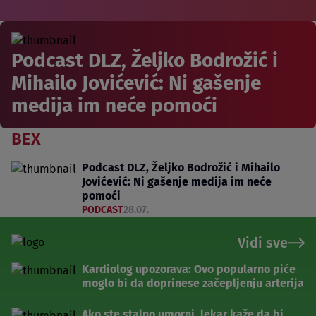
Podcast DLZ, Željko Bodrožić i
Mihailo Jovićević: Ni gašenje
medija im neće pomoći
BEX
Podcast DLZ, Željko Bodrožić i Mihailo
Jovićević: Ni gašenje medija im neće
pomoći
PODCAST
28.07.
Vidi sve
Kardiolog upozorava: Ovo popularno piće
moglo bi da doprinese začepljenju arterija
Ako ste stalno umorni, lekar kaže da bi