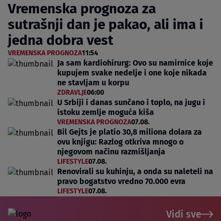
Vremenska prognoza za
sutrašnji dan je pakao, ali ima i
jedna dobra vest
VREMENSKA PROGNOZA
11:54
Ja sam kardiohirurg: Ovo su namirnice koje
kupujem svake nedelje i one koje nikada
ne stavljam u korpu
ZDRAVLJE
06:00
U Srbiji i danas sunčano i toplo, na jugu i
istoku zemlje moguća kiša
VREMENSKA PROGNOZA
07.08.
Bil Gejts je platio 30,8 miliona dolara za
ovu knjigu: Razlog otkriva mnogo o
njegovom načinu razmišljanja
LIFESTYLE
07.08.
Renovirali su kuhinju, a onda su naleteli na
pravo bogatstvo vredno 70.000 evra
LIFESTYLE
07.08.
Vidi sve