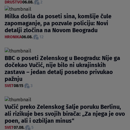
DRUŠTVO
06.08.
2
Milka došla da poseti sina, komšije čule
zapomaganje, pa pozvale policiju: Novi
detalji zločina na Novom Beogradu
HRONIKA
06.08.
12
BBC o poseti Zelenskog u Beogradu: Nije ga
dočekao Vučić, nije bilo ni ukrajinskih
zastava – jedan detalj posebno privukao
pažnju
SVET
08:15
3
Vučić preko Zelenskog šalje poruku Berlinu,
ali rizikuje bes svojih birača: „Za njega je ovo
poen, ali i ozbiljan minus“
SVET
07.08.
5