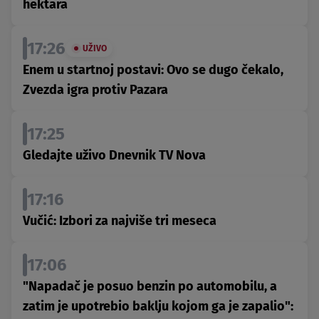
hektara
17:26
UŽIVO
Enem u startnoj postavi: Ovo se dugo čekalo,
Zvezda igra protiv Pazara
17:25
Gledajte uživo Dnevnik TV Nova
17:16
Vučić: Izbori za najviše tri meseca
17:06
"Napadač je posuo benzin po automobilu, a
zatim je upotrebio baklju kojom ga je zapalio":