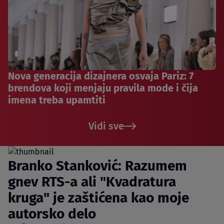
Nova generacija dizajnera osvaja Pariz: 7
brendova koji menjaju pravila mode i čija
imena treba upamtiti
Vidi sve
Branko Stanković: Razumem
gnev RTS-a ali "Kvadratura
kruga" je zaštićena kao moje
autorsko delo