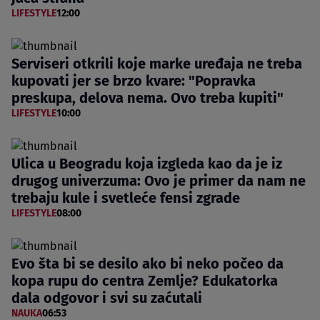
LIFESTYLE
12:00
Serviseri otkrili koje marke uređaja ne treba
kupovati jer se brzo kvare: "Popravka
preskupa, delova nema. Ovo treba kupiti"
LIFESTYLE
10:00
Ulica u Beogradu koja izgleda kao da je iz
drugog univerzuma: Ovo je primer da nam ne
trebaju kule i svetleće fensi zgrade
LIFESTYLE
08:00
Evo šta bi se desilo ako bi neko počeo da
kopa rupu do centra Zemlje? Edukatorka
dala odgovor i svi su zaćutali
NAUKA
06:53