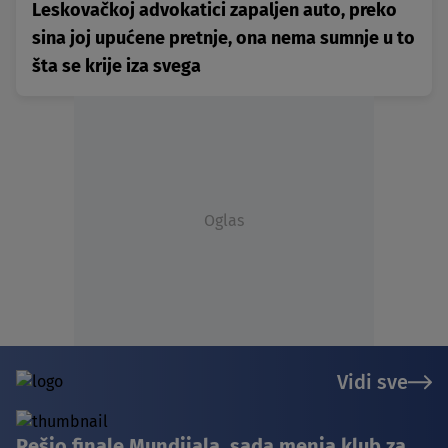
Leskovačkoj advokatici zapaljen auto, preko
sina joj upućene pretnje, ona nema sumnje u to
šta se krije iza svega
Oglas
Vidi sve
Rešio finale Mundijala, sada menja klub za