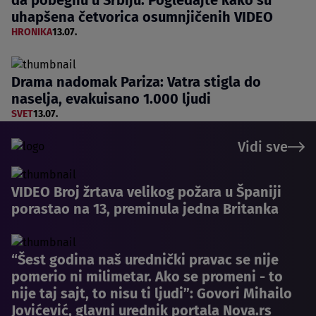
uhapšena četvorica osumnjičenih VIDEO
HRONIKA
13.07.
Drama nadomak Pariza: Vatra stigla do
naselja, evakuisano 1.000 ljudi
SVET
13.07.
Vidi sve
VIDEO Broj žrtava velikog požara u Španiji
porastao na 13, preminula jedna Britanka
“Šest godina naš urednički pravac se nije
pomerio ni milimetar. Ako se promeni - to
nije taj sajt, to nisu ti ljudi”: Govori Mihailo
Jovićević, glavni urednik portala Nova.rs