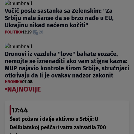
Vučić posle sastanka sa Zelenskim: "Za
Srbiju male šanse da se brzo nađe u EU,
Ukrajinu nikad nećemo kočiti"
POLITIKA
13:29
28
Dronovi iz vazduha "love" bahate vozače,
nemojte se iznenaditi ako vam stigne kazna:
MUP najavio kontrole širom Srbije, stručnjaci
otkrivaju da li je ovakav nadzor zakonit
HRONIKA
07.08.
NAJNOVIJE
17:44
Šest požara i dalje aktivno u Srbiji: U
Deliblatskoj peščari vatra zahvatila 700