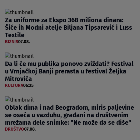
Za uniforme za Ekspo 368 miliona dinara:
Šiće ih Modni atelje Biljana Tipsarević i Luss
Textile
BIZNIS
07.08.
Da li će mu publika ponovo zviždati? Festival
u Vrnjačkoj Banji prerasta u festival Željka
Mitrovića
KULTURA
06:25
Oblak dima i nad Beogradom, miris paljevine
se oseća u vazduhu, građani na društvenim
mrežama dele snimke: "Ne može da se diše"
DRUŠTVO
07.08.