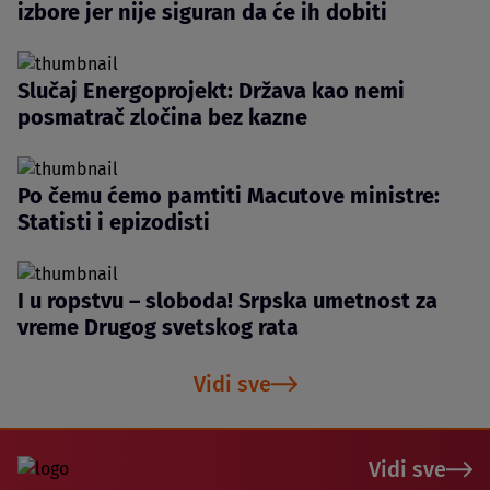
izbore jer nije siguran da će ih dobiti
Slučaj Energoprojekt: Država kao nemi
posmatrač zločina bez kazne
Po čemu ćemo pamtiti Macutove ministre:
Statisti i epizodisti
I u ropstvu – sloboda! Srpska umetnost za
vreme Drugog svetskog rata
Vidi sve
Vidi sve