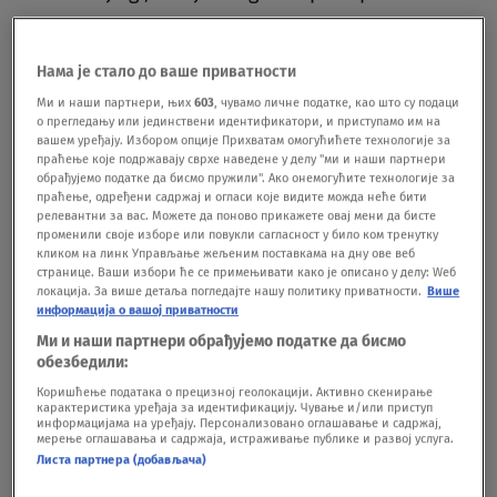
prvoplasirani iz grupe prošao u nokaut fazu, gde
još uvek čeka rivale.Naredni meč "kneževi" igraju
Нама је стало до ваше приватности
već u nedelju, drugog januara, u Kupu Francuske
Ми и наши партнери, њих
603
, чувамо личне податке, као што су подаци
о прегледању или јединствени идентификатори, и приступамо им на
protiv Ruena.
BONUS VIDEO Piksi o atmosferi u
вашем уређају. Избором опције Прихватам омогућићете технологије за
праћење које подржавају сврхе наведене у делу "ми и наши партнери
timu: Nema boleština i laži, ja sam tu samo da ih
обрађујемо податке да бисмо пружили". Ако онемогућите технологије за
праћење, одређени садржај и огласи које видите можда неће бити
ubedim da mnogo vrede
релевантни за вас. Можете да поново прикажете овај мени да бисте
променили своје изборе или повукли сагласност у било ком тренутку
кликом на линк Управљање жељеним поставкама на дну ове веб
video-cdn src="https://best-
странице. Ваши избори ће се примењивати како је описано у делу: Wеб
локација. За више детаља погледајте нашу политику приватности.
Више
vod.umn.cdn.united.cloud/stream?
информација о вашој приватности
asset=tnjgpiksioatmosferiutimugp-novas-
Ми и наши партнери обрађујемо податке да бисмо
обезбедили:
worldwide&stream=hp3500&t=0&player=m3u8v&s
Коришћење података о прецизној геолокацији. Активно скенирање
p=novas&u=novas&p=n0v43!23t001" video-
карактеристика уређаја за идентификацију. Чување и/или приступ
информацијама на уређају. Персонализовано оглашавање и садржај,
мерење оглашавања и садржаја, истраживање публике и развој услуга.
id="2707395"]
Pratite nas i na društvenim
Листа партнера (добављача)
mrežama:
Facebook
,
Twitter
,
Instagram