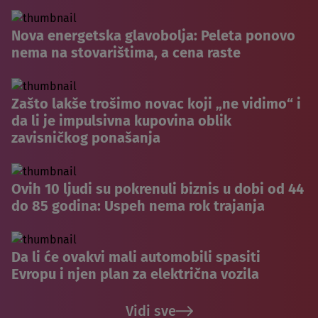
Nova energetska glavobolja: Peleta ponovo
nema na stovarištima, a cena raste
Zašto lakše trošimo novac koji „ne vidimo“ i
da li je impulsivna kupovina oblik
zavisničkog ponašanja
Ovih 10 ljudi su pokrenuli biznis u dobi od 44
do 85 godina: Uspeh nema rok trajanja
Da li će ovakvi mali automobili spasiti
Evropu i njen plan za električna vozila
Vidi sve