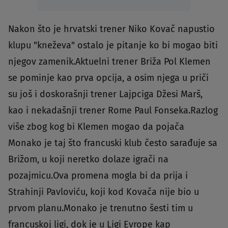
Nakon što je hrvatski trener Niko Kovač napustio
klupu "kneževa" ostalo je pitanje ko bi mogao biti
njegov zamenik.Aktuelni trener Briža Pol Klemen
se pominje kao prva opcija, a osim njega u priči
su još i doskorašnji trener Lajpciga Džesi Marš,
kao i nekadašnji trener Rome Paul Fonseka.Razlog
više zbog kog bi Klemen mogao da pojača
Monako je taj što francuski klub često sarađuje sa
Brižom, u koji neretko dolaze igrači na
pozajmicu.Ova promena mogla bi da prija i
Strahinji Pavloviću, koji kod Kovača nije bio u
prvom planu.Monako je trenutno šesti tim u
francuskoj ligi, dok je u Ligi Evrope kap