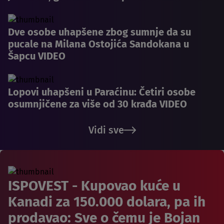
Dve osobe uhapšene zbog sumnje da su
pucale na Milana Ostojića Sandokana u
Šapcu VIDEO
Lopovi uhapšeni u Paraćinu: Četiri osobe
osumnjičene za više od 30 krađa VIDEO
Vidi sve
ISPOVEST - Kupovao kuće u
Kanadi za 150.000 dolara, pa ih
prodavao: Sve o čemu je Bojan