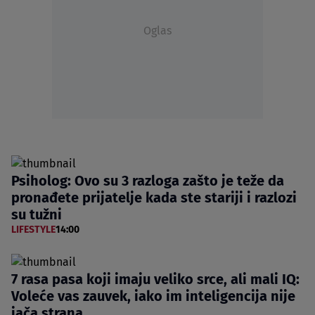
Oglas
Psiholog: Ovo su 3 razloga zašto je teže da
pronađete prijatelje kada ste stariji i razlozi
su tužni
LIFESTYLE
14:00
7 rasa pasa koji imaju veliko srce, ali mali IQ:
Voleće vas zauvek, iako im inteligencija nije
jača strana