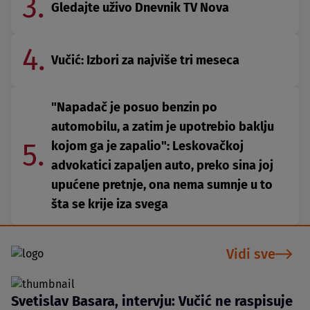
3.
Gledajte uživo Dnevnik TV Nova
4.
Vučić: Izbori za najviše tri meseca
"Napadač je posuo benzin po
automobilu, a zatim je upotrebio baklju
5.
kojom ga je zapalio": Leskovačkoj
advokatici zapaljen auto, preko sina joj
upućene pretnje, ona nema sumnje u to
šta se krije iza svega
Vidi sve
Svetislav Basara, intervju: Vučić ne raspisuje