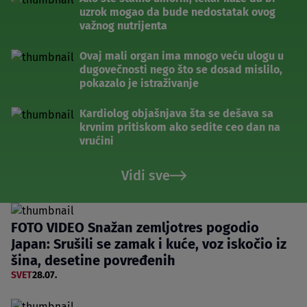
uzrok mogao da bude nedostatak ovog
važnog nutrijenta
Ovaj mali organ ima mnogo veću ulogu u
dugovečnosti nego što se dosad mislilo,
pokazalo je istraživanje
Kardiolog objašnjava šta se dešava sa
krvnim pritiskom ako sedite ceo dan na
vrućini
Vidi sve
FOTO VIDEO Snažan zemljotres pogodio
Japan: Srušili se zamak i kuće, voz iskočio iz
šina, desetine povređenih
SVET
28.07.