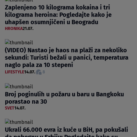
Zaplenjeno 10 kilograma kokaina i tri
kilograma heroina: Pogledajte kako je
uhapšen osumnjičeni u Beogradu
HRONIKA
21.07.
(VIDEO) Nastao je haos na plaži za nekoliko
sekundi: Turisti bežali u panici, temperatura
naglo pala za 10 stepeni
LIFESTYLE
14.07.
8
Broj poginulih u požaru u baru u Bangkoku
porastao na 30
SVET
14.07.
Ukrali 66.000 evra iz kuće u BiH, pa pokušali
da pobegnu u Srbiju: Pogledajte kako su