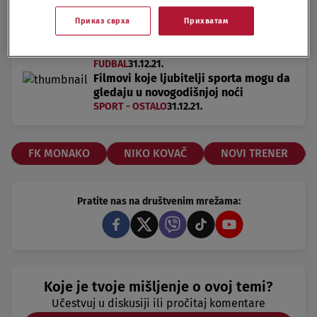
Приказ сврха
Прихватам
Navijači Intera nisu oprostili Lukakuu:
Važni su oni koji ostanu tokom oluje
FUDBAL
31.12.21.
Filmovi koje ljubitelji sporta mogu da
gledaju u novogodišnjoj noći
SPORT - OSTALO
31.12.21.
FK MONAKO
NIKO KOVAČ
NOVI TRENER
Pratite nas na društvenim mrežama:
Koje je tvoje mišljenje o ovoj temi?
Učestvuj u diskusiji ili pročitaj komentare