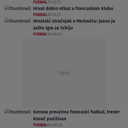
FUDBAL
31.12.21.
Hrvat dobio otkaz u francuskom klubu
FUDBAL
30.12.21.
Hrvatski stručnjak o Pavloviću: Jasno je
zašto igra za Srbiju
FUDBAL
16.08.21.
Oglas
Korona preuzima francuski fudbal, trener
Kovač pozitivan
FUDBAL
05.09.20.