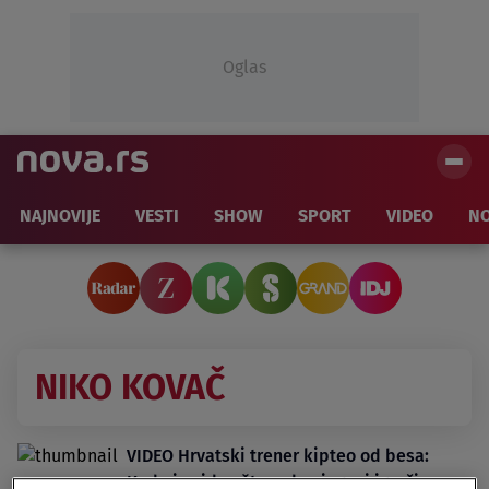
Oglas
NAJNOVIJE
VESTI
SHOW
SPORT
VIDEO
NO
NIKO KOVAČ
VIDEO Hrvatski trener kipteo od besa:
Kada je video šta rade njegovi igrači na