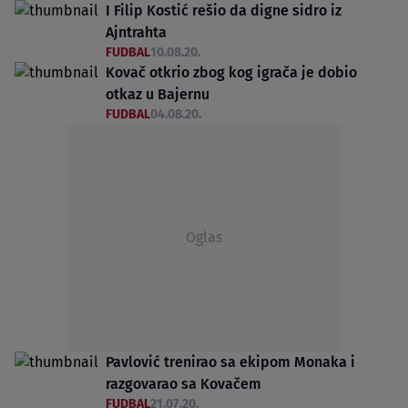
I Filip Kostić rešio da digne sidro iz
Ajntrahta
FUDBAL
10.08.20.
Kovač otkrio zbog kog igrača je dobio
otkaz u Bajernu
FUDBAL
04.08.20.
Oglas
Pavlović trenirao sa ekipom Monaka i
razgovarao sa Kovačem
FUDBAL
21.07.20.