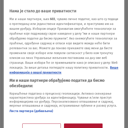
meču protiv Vlahovića nije mogao da se
Нама је стало до ваше приватности
smiri
FUDBAL
17.09.25.
Ми и наши партнери, њих
603
, чувамо личне податке, као што су подаци
Totenhem zove Hrvata na klupu nakon
о прегледању или јединствени идентификатори, и приступамо им на
вашем уређају. Избором опције Прихватам омогућићете технологије за
očajne sezone
праћење које подржавају сврхе наведене у делу "ми и наши партнери
FUDBAL
25.04.25.
обрађујемо податке да бисмо пружили". Ако онемогућите технологије за
праћење, одређени садржај и огласи које видите можда неће бити
релевантни за вас. Можете да поново прикажете овај мени да бисте
променили своје изборе или повукли сагласност у било ком тренутку
кликом на линк Управљање жељеним поставкама на дну ове веб
странице. Ваши избори ће се примењивати како је описано у делу: Wеб
локација. За више детаља погледајте нашу политику приватности.
Више
информација о вашој приватности
Oglas
Ми и наши партнери обрађујемо податке да бисмо
обезбедили:
Коришћење података о прецизној геолокацији. Активно скенирање
карактеристика уређаја за идентификацију. Чување и/или приступ
информацијама на уређају. Персонализовано оглашавање и садржај,
мерење оглашавања и садржаја, истраживање публике и развој услуга.
Листа партнера (добављача)
Hrvati prozivaju Sergeja posle neviđene
sramote i debakla, priča se o otkazu