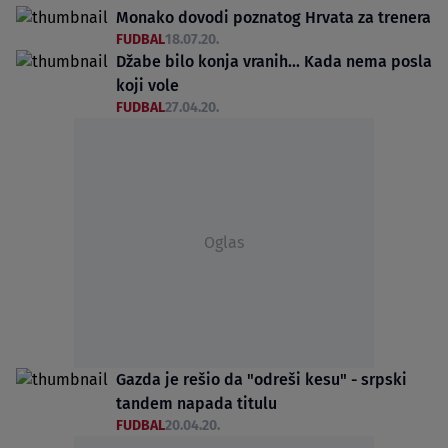
Monako dovodi poznatog Hrvata za trenera
FUDBAL
18.07.20.
Džabe bilo konja vranih... Kada nema posla
koji vole
FUDBAL
27.04.20.
Oglas
Gazda je rešio da "odreši kesu" - srpski
tandem napada titulu
FUDBAL
20.04.20.