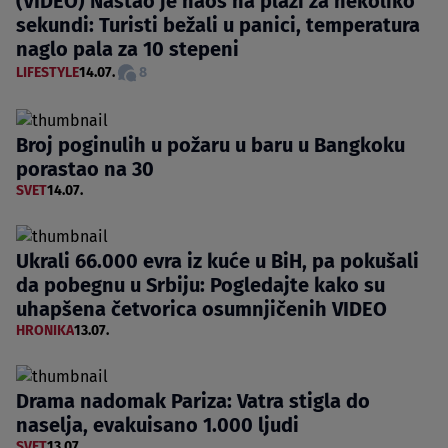
(VIDEO) Nastao je haos na plaži za nekoliko
sekundi: Turisti bežali u panici, temperatura
naglo pala za 10 stepeni
LIFESTYLE
14.07.
8
Broj poginulih u požaru u baru u Bangkoku
porastao na 30
SVET
14.07.
Ukrali 66.000 evra iz kuće u BiH, pa pokušali
da pobegnu u Srbiju: Pogledajte kako su
uhapšena četvorica osumnjičenih VIDEO
HRONIKA
13.07.
Drama nadomak Pariza: Vatra stigla do
naselja, evakuisano 1.000 ljudi
SVET
13.07.