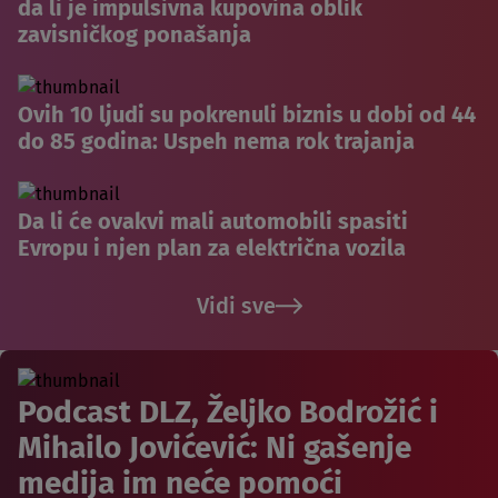
da li je impulsivna kupovina oblik
zavisničkog ponašanja
Ovih 10 ljudi su pokrenuli biznis u dobi od 44
do 85 godina: Uspeh nema rok trajanja
Da li će ovakvi mali automobili spasiti
Evropu i njen plan za električna vozila
Vidi sve
Podcast DLZ, Željko Bodrožić i
Mihailo Jovićević: Ni gašenje
medija im neće pomoći