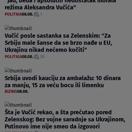
"Jad, beda i apsolutni nedostatak morala
režima Aleksandra Vučića"
POLITIKA
08.08.
1
Vučić posle sastanka sa Zelenskim: "Za
Srbiju male šanse da se brzo nađe u EU,
Ukrajinu nikad nećemo kočiti"
POLITIKA
08.08.
28
Srbija uvodi kauciju za ambalažu: 10 dinara
za manju, 15 za veću bocu ili limenku
BIZNIS
08.08.
Šta je Vučić rekao, a šta prećutao pored
Zelenskog: Bez vojne saradnje sa Ukrajinom,
Putinovo ime nije smeo da izgovori