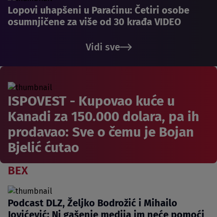
Lopovi uhapšeni u Paraćinu: Četiri osobe
osumnjičene za više od 30 krađa VIDEO
Vidi sve
ISPOVEST - Kupovao kuće u
Kanadi za 150.000 dolara, pa ih
prodavao: Sve o čemu je Bojan
Bjelić ćutao
BEX
Podcast DLZ, Željko Bodrožić i Mihailo
Jovićević: Ni gašenje medija im neće pomoći