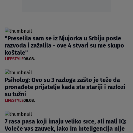
"Preselila sam se iz Njujorka u Srbiju posle
razvoda i zažalila - ove 4 stvari su me skupo
koštale"
LIFESTYLE
08.08.
Psiholog: Ovo su 3 razloga zašto je teže da
pronađete prijatelje kada ste stariji i razlozi
su tužni
LIFESTYLE
08.08.
7 rasa pasa koji imaju veliko srce, ali mali IQ:
Voleće vas zauvek, iako im inteligencija nije