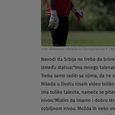
Foto: Aleksandar Dimitrijevic/Starsportphoto ©
|
Fo
Navodi da Srbija ne treba da brine
između stativa:"Ima mnogo talena
Treba samo raditi sa njima, da ne 
Nikada u životu nisam video toliko 
ima toliko talenta, nameće se pitan
nivou."Mislim da imamo i dobru str
ozbiljnom nivou. Možda ih neko vr