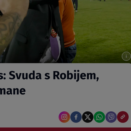
s: Svuda s Robijem,
lmane