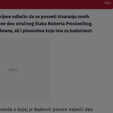
Više
ijere odlučio da se posveti stvaranju novih
ane deo stručnog štaba Roberta Prosinečkog.
olmana, ali i planovima koje ima za budućnost.
Oglas
vezda u kojoj je Bajković proveo najveći deo