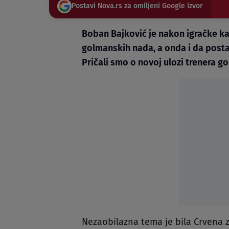
Postavi Nova.rs za omiljeni Google izvor
Boban Bajković je nakon igračke kar
golmanskih nada, a onda i da post
Pričali smo o novoj ulozi trenera g
Nezaobilazna tema je bila Crvena z