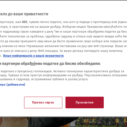
тало до ваше приватности
партнери, њих
603
, чувамо личне податке, као што су подаци о прегледању или једин
ори, и приступамо им на вашем уређају. Избором опције Прихватам омогућићете те
е подржавају сврхе наведене у делу "ми и наши партнери обрађујемо податке да бис
ћите технологије за праћење, одређени садржај и огласи које видите можда неће б
ете да поново прикажете овај мени да бисте променили своје изборе или повукли саг
у кликом на линк Управљање жељеним поставкама на дну ове веб странице. Ваши и
 како је описано у делу: Wеб локација. За више детаља погледајте нашу политику
и.
Више информација о вашој приватности
и партнери обрађујемо податке да бисмо обезбедили:
одатака о прецизној геолокацији. Активно скенирање карактеристика уређаја за
ију. Чување и/или приступ информацијама на уређају. Персонализовано оглашавањ
шавања и садржаја, истраживање публике и развој услуга.
нера (добављача)
Приказ сврха
Прихватам