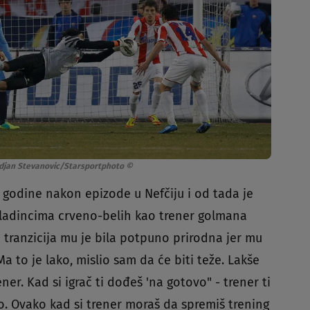
rdjan Stevanovic/Starsportphoto ©
 godine nakon epizode u Nefčiju i od tada je
ladincima crveno-belih kao trener golmana
a tranzicija mu je bila potpuno prirodna jer mu
a to je lako, mislio sam da će biti teže. Lakše
r. Kad si igrač ti dođeš 'na gotovo" - trener ti
vo. Ovako kad si trener moraš da spremiš trening