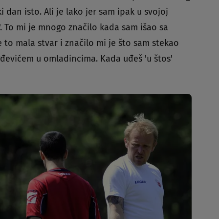
i dan isto. Ali je lako jer sam ipak u svojoj
s'. To mi je mnogo značilo kada sam išao sa
 to mala stvar i značilo mi je što sam stekao
rđevićem u omladincima. Kada uđeš 'u štos'