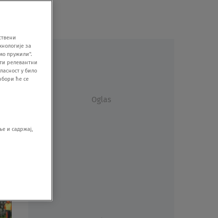
ствени
хнологије за
мо пружили".
ити релевантни
ласност у било
збори ће се
Oglas
е и садржај,