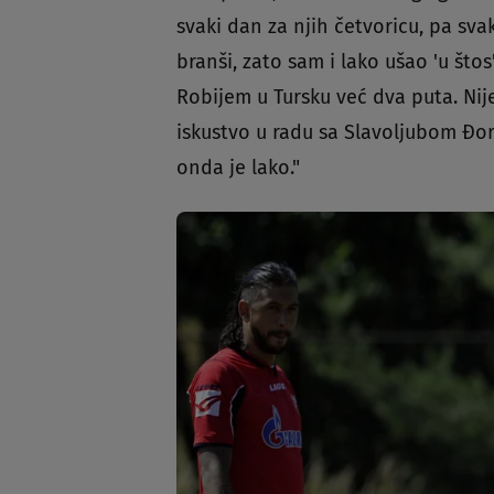
svaki dan za njih četvoricu, pa svak
branši, zato sam i lako ušao 'u što
Robijem u Tursku već dva puta. Nije
iskustvo u radu sa Slavoljubom Đo
onda je lako."