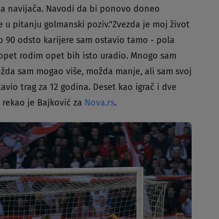
aca navijača. Navodi da bi ponovo doneo
 u pitanju golmanski poziv."Zvezda je moj život
ro 90 odsto karijere sam ostavio tamo - pola
 opet rodim opet bih isto uradio. Mnogo sam
ožda sam mogao više, možda manje, ali sam svoj
tavio trag za 12 godina. Deset kao igrač i dve
 rekao je Bajković za
Nova.rs
.