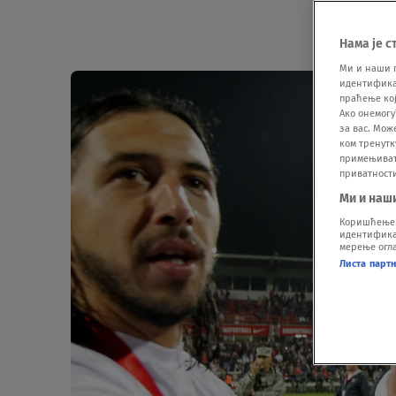
Нама је с
Ми и наши 
идентификат
праћење кој
Ако онемогу
за вас. Мож
ком тренутк
примењивати
приватност
Ми и наш
Коришћење п
идентификац
мерење огла
Листа парт