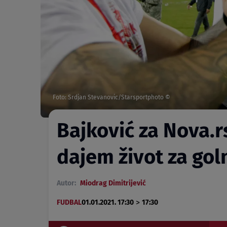
Foto: Srdjan Stevanovic/Starsportphoto ©
Bajković za Nova.r
dajem život za go
Autor:
Miodrag Dimitrijević
>
FUDBAL
01.01.2021. 17:30
17:30