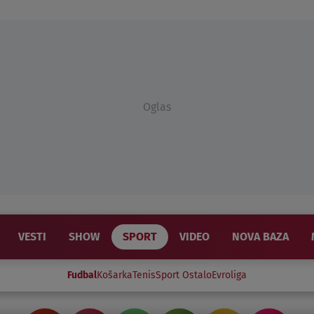
Oglas
VESTI
SHOW
SPORT
VIDEO
NOVA BAZA
Fudbal
Košarka
Tenis
Sport Ostalo
Evroliga