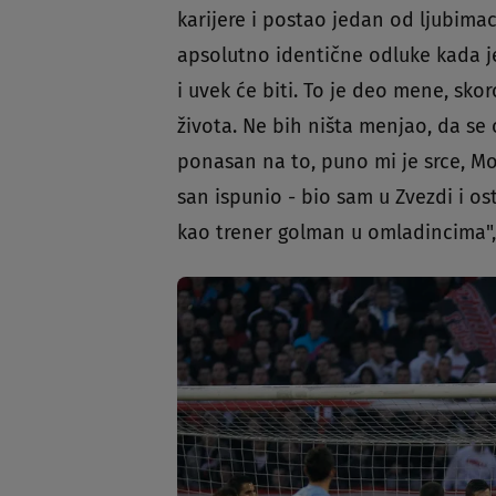
karijere i postao jedan od ljubim
apsolutno identične odluke kada je
i uvek će biti. To je deo mene, sko
života. Ne bih ništa menjao, da se
ponasan na to, puno mi je srce, M
san ispunio - bio sam u Zvezdi i os
kao trener golman u omladincima",