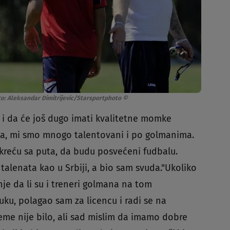
to: Aleksandar Dimitrijevic/Starsportphoto ©
 i da će još dugo imati kvalitetne momke
ta, mi smo mnogo talentovani i po golmanima.
skreću sa puta, da budu posvećeni fudbalu.
talenata kao u Srbiji, a bio sam svuda."Ukoliko
je da li su i treneri golmana na tom
uku, polagao sam za licencu i radi se na
eme nije bilo, ali sad mislim da imamo dobre