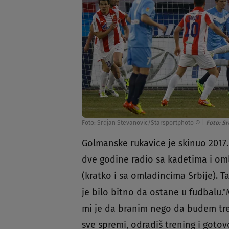
Foto: Srdjan Stevanovic/Starsportphoto ©
|
Foto: S
Golmanske rukavice je skinuo 2017.
dve godine radio sa kadetima i om
(kratko i sa omladincima Srbije). T
je bilo bitno da ostane u fudbalu."M
mi je da branim nego da budem trene
sve spremi, odradiš trening i goto