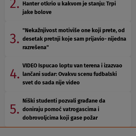
2.
Hanter otkrio u kakvom je stanju: Trpi
jake bolove
"Nekažnjivost motiviše one koji prete, od
3.
desetak pretnji koje sam prijavio- nijedna
razrešena"
VIDEO Ispucao loptu van terena i izazvao
4.
lančani sudar: Ovakvu scenu fudbalski
svet do sada nije video
Niški studenti pozvali građane da
5.
doniraju pomoć vatrogascima i
dobrovoljcima koji gase požar