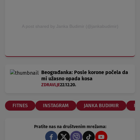
A post shared by Janka Budimir (@jankabudimir)
Beograđanka: Posle korone počela da
mi užasno opada kosa
ZDRAVLJE
22.12.20.
FITNES
INSTAGRAM
JANKA BUDIMIR
KO
Pratite nas na društvenim mrežama: