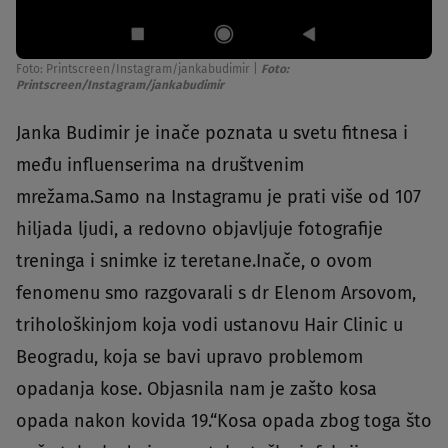
Foto: Printscreen/Instagram/jankabudimir
|
Foto:
Printscreen/Instagram/jankabudimir
Janka Budimir je inače poznata u svetu fitnesa i
među influenserima na društvenim
mrežama.Samo na Instagramu je prati više od 107
hiljada ljudi, a redovno objavljuje fotografije
treninga i snimke iz teretane.Inače, o ovom
fenomenu smo razgovarali s dr Elenom Arsovom,
trihološkinjom koja vodi ustanovu Hair Clinic u
Beogradu, koja se bavi upravo problemom
opadanja kose. Objasnila nam je zašto kosa
opada nakon kovida 19.“Kosa opada zbog toga što