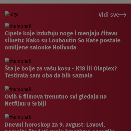
Vidi sve
Cipele koje izdužuju noge i menjaju čitavu
siluetu: Kako su Louboutin So Kate postale
omiljene salonke Holivuda
Šta je bolje za vašu kosu - K18 ili Olaplex?
Testirala sam oba da bih saznala
Ovih 6 filmova trenutno svi gledaju na
Netflixu u Srbiji
Dnevni horoskop za 9. avgust: Lavovi,