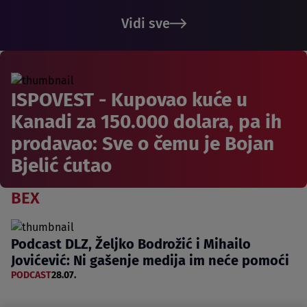
Vidi sve
ISPOVEST - Kupovao kuće u
Kanadi za 150.000 dolara, pa ih
prodavao: Sve o čemu je Bojan
Bjelić ćutao
BEX
Podcast DLZ, Željko Bodrožić i Mihailo
Jovićević: Ni gašenje medija im neće pomoći
PODCAST
28.07.