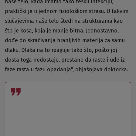
naše telo, kada imamo tako tešku infekciju,
praktički je u jednom fiziološkom stresu. U takvim
slučajevima naše telo štedi na strukturama kao
što je kosa, koja je manje bitna. Jednostavno,
dođe do skraćivanja hranljivih materija za samu
dlaku. Dlaka na to reaguje tako što, pošto joj
dosta toga nedostaje, prestane da raste i uđe iz
faze rasta u fazu opadanja”, objašnjava doktorka.