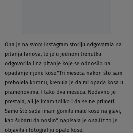
Ona je na svom Instagram storiju odgovarala na
pitanja fanova, te je u jednom trenutku
odgovorila i na pitanje koje se odnosilo na
opadanje njene kose."Tri meseca nakon što sam
prebolela koronu, krenula je da mi opada kosa u
pramenovima. I tako dva meseca. Nedavno je
prestala, ali je imam toliko i da se ne primeti.
Samo što sada imam gomilu male kose na glavi,
kao šubaru da nosim", napisala je ona.Uz to je
objavila i fotografiju opale kose.