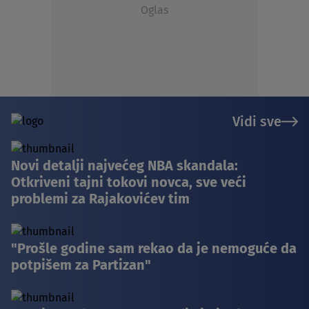
Oglas
Vidi sve
Novi detalji najvećeg NBA skandala:
Otkriveni tajni tokovi novca, sve veći
problemi za Rajakovićev tim
"Prošle godine sam rekao da je nemoguće da
potpišem za Partizan"