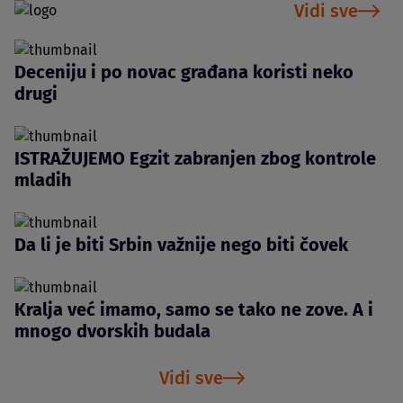
Vidi sve
Deceniju i po novac građana koristi neko
drugi
ISTRAŽUJEMO Egzit zabranjen zbog kontrole
mladih
Da li je biti Srbin važnije nego biti čovek
Kralja već imamo, samo se tako ne zove. A i
mnogo dvorskih budala
Vidi sve