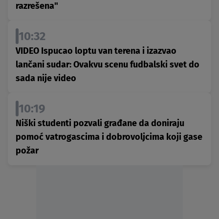
razrešena"
10:32
VIDEO Ispucao loptu van terena i izazvao
lančani sudar: Ovakvu scenu fudbalski svet do
sada nije video
10:19
Niški studenti pozvali građane da doniraju
pomoć vatrogascima i dobrovoljcima koji gase
požar