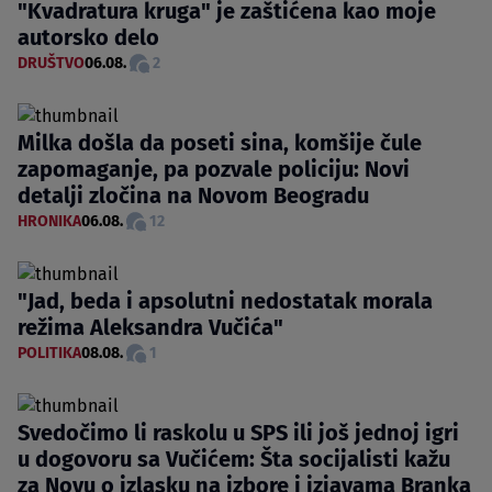
"Kvadratura kruga" je zaštićena kao moje
autorsko delo
DRUŠTVO
06.08.
2
Milka došla da poseti sina, komšije čule
zapomaganje, pa pozvale policiju: Novi
detalji zločina na Novom Beogradu
HRONIKA
06.08.
12
"Jad, beda i apsolutni nedostatak morala
režima Aleksandra Vučića"
POLITIKA
08.08.
1
Svedočimo li raskolu u SPS ili još jednoj igri
u dogovoru sa Vučićem: Šta socijalisti kažu
za Novu o izlasku na izbore i izjavama Branka