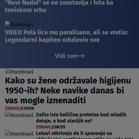
"Novi Nadal" se ne zaustavlja i hita ka
teniskom vrhu
VIDEO Pola lica mu paralisano, ali se vratio:
Legendarni kapiten oduševio sve
Vidi sve
Kako su žene održavale higijenu
1950-ih? Neke navike danas bi
vas mogle iznenaditi
ZDRAVLJE
10:00
Zašto ista količina proteina kod mladih
deluje, a kod starijih ne?
ZDRAVLJE
06:55
Lekari otkrivaju da li spavanje sa