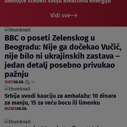
nemojte štedeti svoju kreativnu energiju
Vidi sve
BBC o poseti Zelenskog u
Beogradu: Nije ga dočekao Vučić,
nije bilo ni ukrajinskih zastava –
jedan detalj posebno privukao
pažnju
SVET
08.08.
16
Srbija uvodi kauciju za ambalažu: 10 dinara
za manju, 15 za veću bocu ili limenku
BIZNIS
08.08.