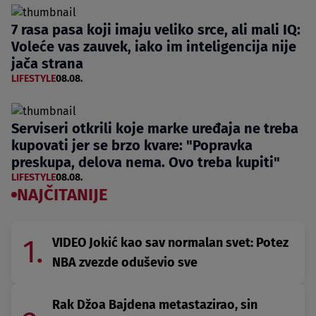
7 rasa pasa koji imaju veliko srce, ali mali IQ:
Voleće vas zauvek, iako im inteligencija nije
jača strana
LIFESTYLE
08.08.
Serviseri otkrili koje marke uređaja ne treba
kupovati jer se brzo kvare: "Popravka
preskupa, delova nema. Ovo treba kupiti"
LIFESTYLE
08.08.
NAJČITANIJE
1.
VIDEO Jokić kao sav normalan svet: Potez
NBA zvezde oduševio sve
Rak Džoa Bajdena metastazirao, sin