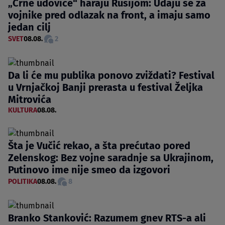
„Crne udovice“ haraju Rusijom: Udaju se za
vojnike pred odlazak na front, a imaju samo
jedan cilj
SVET
08.08.
2
Da li će mu publika ponovo zviždati? Festival
u Vrnjačkoj Banji prerasta u festival Željka
Mitrovića
KULTURA
08.08.
Šta je Vučić rekao, a šta prećutao pored
Zelenskog: Bez vojne saradnje sa Ukrajinom,
Putinovo ime nije smeo da izgovori
POLITIKA
08.08.
8
Branko Stanković: Razumem gnev RTS-a ali