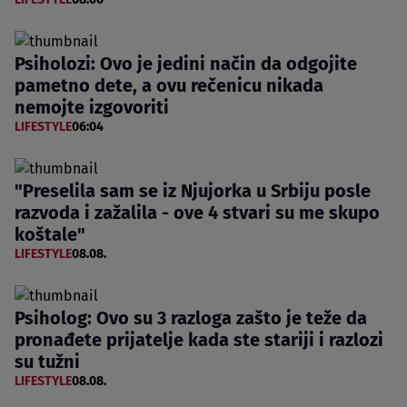
Psiholozi: Ovo je jedini način da odgojite
pametno dete, a ovu rečenicu nikada
nemojte izgovoriti
LIFESTYLE
06:04
"Preselila sam se iz Njujorka u Srbiju posle
razvoda i zažalila - ove 4 stvari su me skupo
koštale"
LIFESTYLE
08.08.
Psiholog: Ovo su 3 razloga zašto je teže da
pronađete prijatelje kada ste stariji i razlozi
su tužni
LIFESTYLE
08.08.