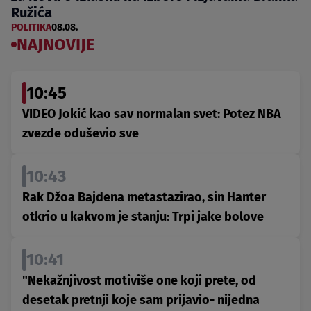
Ružića
POLITIKA
08.08.
NAJNOVIJE
10:45
VIDEO Jokić kao sav normalan svet: Potez NBA
zvezde oduševio sve
10:43
Rak Džoa Bajdena metastazirao, sin Hanter
otkrio u kakvom je stanju: Trpi jake bolove
10:41
"Nekažnjivost motiviše one koji prete, od
desetak pretnji koje sam prijavio- nijedna