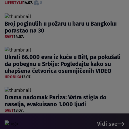
LIFESTYLE
14.07.
8
Broj poginulih u požaru u baru u Bangkoku
porastao na 30
SVET
14.07.
Ukrali 66.000 evra iz kuće u BiH, pa pokušali
da pobegnu u Srbiju: Pogledajte kako su
uhapšena četvorica osumnjičenih VIDEO
HRONIKA
13.07.
Drama nadomak Pariza: Vatra stigla do
naselja, evakuisano 1.000 ljudi
SVET
13.07.
Vidi sve