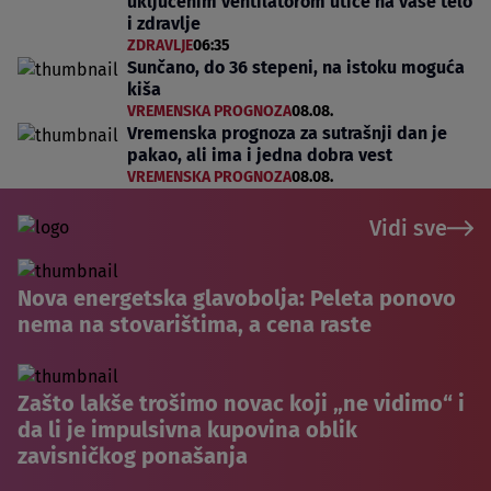
uključenim ventilatorom utiče na vaše telo
i zdravlje
ZDRAVLJE
06:35
Sunčano, do 36 stepeni, na istoku moguća
kiša
VREMENSKA PROGNOZA
08.08.
Vremenska prognoza za sutrašnji dan je
pakao, ali ima i jedna dobra vest
VREMENSKA PROGNOZA
08.08.
Vidi sve
Nova energetska glavobolja: Peleta ponovo
nema na stovarištima, a cena raste
Zašto lakše trošimo novac koji „ne vidimo“ i
da li je impulsivna kupovina oblik
zavisničkog ponašanja