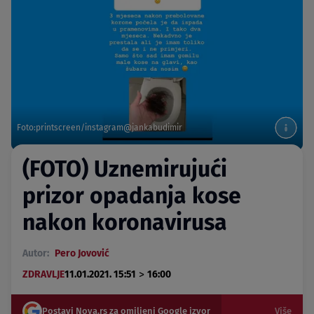
Foto:printscreen/instagram@jankabudimir
(FOTO) Uznemirujući
prizor opadanja kose
nakon koronavirusa
Autor:
Pero Jovović
>
ZDRAVLJE
11.01.2021. 15:51
16:00
Postavi Nova.rs za omiljeni Google izvor
Više