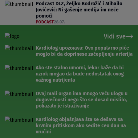
Podcast DLZ, Željko Bodrožić i Mihailo
Jovićević: Ni gašenje medija im neće
pomoći
PODCAST
28.07.
Vidi sve
Kardiolog upozorava: Ovo popularno piće
moglo bi da doprinese začepljenju arterija
Ako ste stalno umorni, lekar kaže da bi
uzrok mogao da bude nedostatak ovog
važnog nutrijenta
Ovaj mali organ ima mnogo veću ulogu u
dugovečnosti nego što se dosad mislilo,
pokazalo je istraživanje
Kardiolog objašnjava šta se dešava sa
krvnim pritiskom ako sedite ceo dan na
vrućini