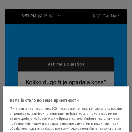
Нама је стало до ваше приватности
Ми и наши партнери, њих
603
, чувамо личне податке, као што су подаци
о прегледању или јединствени идентификатори, и приступамо им на
вашем уређају. Избором опције Прихватам омогућићете технологије за
праћење које подржавају сврхе наведене у делу "ми и наши партнери
обрађујемо податке да бисмо пружили". Ако онемогућите технологије за