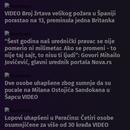
VIDEO Broj žrtava velikog požara u Španiji
porastao na 13, preminula jedna Britanka
“Šest godina naš urednički pravac se nije
pomerio ni milimetar. Ako se promeni - to
nije taj sajt, to nisu ti ljudi”: Govori Mihailo
Jovićević, glavni urednik portala Nova.rs
Dve osobe uhapšene zbog sumnje da su
pucale na Milana Ostojića Sandokana u
Šapcu VIDEO
Lopovi uhapšeni u Paraćinu: Četiri osobe
osumnjičene za više od 30 krađa VIDEO