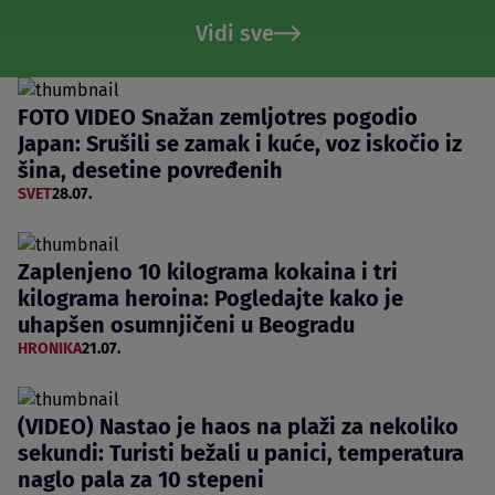
Vidi sve
FOTO VIDEO Snažan zemljotres pogodio
Japan: Srušili se zamak i kuće, voz iskočio iz
šina, desetine povređenih
SVET
28.07.
Zaplenjeno 10 kilograma kokaina i tri
kilograma heroina: Pogledajte kako je
uhapšen osumnjičeni u Beogradu
HRONIKA
21.07.
(VIDEO) Nastao je haos na plaži za nekoliko
sekundi: Turisti bežali u panici, temperatura
naglo pala za 10 stepeni