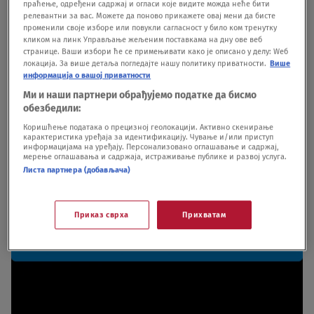
праћење, одређени садржај и огласи које видите можда неће бити
релевантни за вас. Можете да поново прикажете овај мени да бисте
променили своје изборе или повукли сагласност у било ком тренутку
кликом на линк Управљање жељеним поставкама на дну ове веб
странице. Ваши избори ће се примењивати како је описано у делу: Wеб
локација. За више детаља погледајте нашу политику приватности.
Више
информација о вашој приватности
Ми и наши партнери обрађујемо податке да бисмо
обезбедили:
Коришћење података о прецизној геолокацији. Активно скенирање
карактеристика уређаја за идентификацију. Чување и/или приступ
информацијама на уређају. Персонализовано оглашавање и садржај,
мерење оглашавања и садржаја, истраживање публике и развој услуга.
Листа партнера (добављача)
Приказ сврха
Прихватам