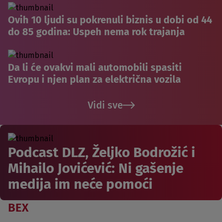
Ovih 10 ljudi su pokrenuli biznis u dobi od 44
do 85 godina: Uspeh nema rok trajanja
Da li će ovakvi mali automobili spasiti
Evropu i njen plan za električna vozila
Vidi sve
Podcast DLZ, Željko Bodrožić i
Mihailo Jovićević: Ni gašenje
medija im neće pomoći
BEX