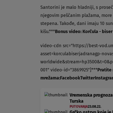
Santorini je malo hladniji, s pros
njegovim peščanim plažama, more j
stepena. Takođe, dani imaju 10 sun
kišu.***
Bonus video: Korčula - biser
video-cdn src="https://best-vod.u
asset=korculabiserjadranagp-nova
worldwide&stream=hp3500&t=0&p
001" video-id="3869925"]***
Pratite
mrežama:
Facebook
Twitter
Instagr
Vremenska prognoza 
Turska
PUTOVANJA
23.08.22.
Grčko ostrvo koje je