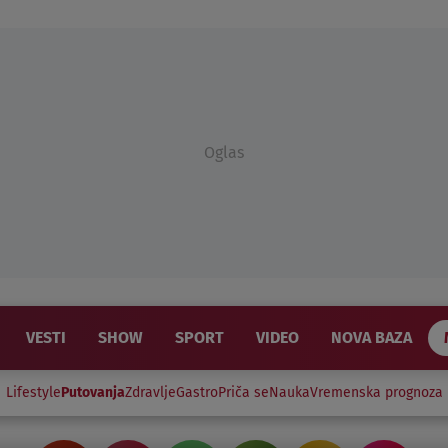
Oglas
VESTI
SHOW
SPORT
VIDEO
NOVA BAZA
Lifestyle
Putovanja
Zdravlje
Gastro
Priča se
Nauka
Vremenska prognoza