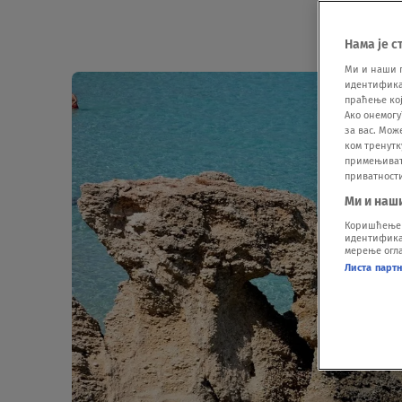
Нама је с
Ми и наши 
идентификат
праћење кој
Ако онемогу
за вас. Мож
ком тренутк
примењивати
приватност
Ми и наш
Коришћење п
идентификац
мерење огла
Листа парт