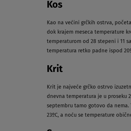
Kos
Kao na većini grčkih ostrva, poče
dok krajem meseca temperature k
temperaturom od 28 stepeni i 11 sa
temperatura retko padne ispod 20
Krit
Krit je najveće grčko ostrvo izuzet
dnevna temperatura je u proseku 27 
septembru tamo gotovo da nema. T
23ºC, a noću se temperature običn