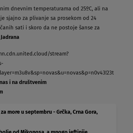
ečnim dnevnim temperaturama od 25ºC, ali na
e sjajno za plivanje sa prosekom od 24
čanih sati i skoro da ne postoje šanse za
 Jadrana
mn.cdn.united.cloud/stream?
s-
layer=m3u8v&sp=novas&u=novas&p=n0v43!23t
 nas i na društvenim
am
za more u septembru - Grčka, Crna Gora,
 bolje od Mikonosa, a mnogo jeftinije