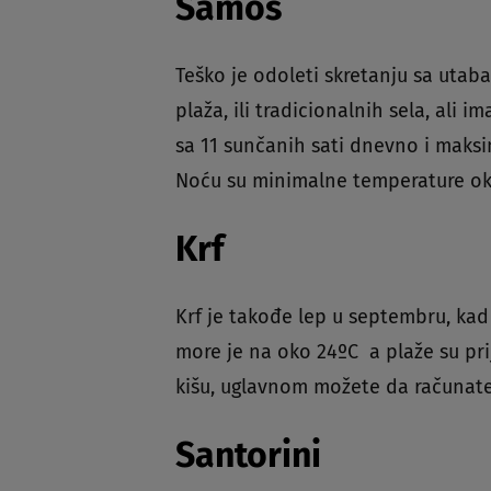
Samos
Teško je odoleti skretanju ​​sa uta
plaža, ili tradicionalnih sela, ali 
sa 11 sunčanih sati dnevno i mak
Noću su minimalne temperature oko
Krf
Krf je takođe lep u septembru, ka
more je na oko 24ºC a plaže su pri
kišu, uglavnom možete da računate
Santorini