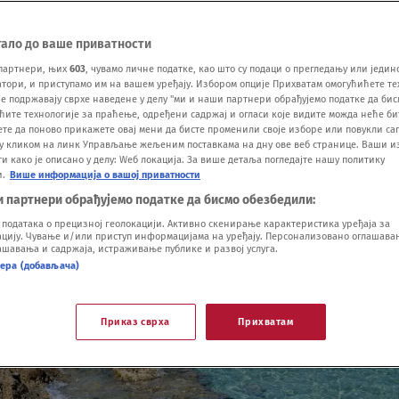
тало до ваше приватности
партнери, њих
603
, чувамо личне податке, као што су подаци о прегледању или једин
ори, и приступамо им на вашем уређају. Избором опције Прихватам омогућићете те
е подржавају сврхе наведене у делу "ми и наши партнери обрађујемо податке да бис
ћите технологије за праћење, одређени садржај и огласи које видите можда неће б
ете да поново прикажете овај мени да бисте променили своје изборе или повукли саг
у кликом на линк Управљање жељеним поставкама на дну ове веб странице. Ваши и
 како је описано у делу: Wеб локација. За више детаља погледајте нашу политику
и.
Више информација о вашој приватности
и партнери обрађујемо податке да бисмо обезбедили:
одатака о прецизној геолокацији. Активно скенирање карактеристика уређаја за
ију. Чување и/или приступ информацијама на уређају. Персонализовано оглашавањ
шавања и садржаја, истраживање публике и развој услуга.
нера (добављача)
Приказ сврха
Прихватам