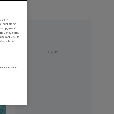
ствени
хнологије за
мо пружили".
ити релевантни
ласност у било
збори ће се
Oglas
е и садржај,