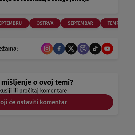
SEPTEMBRU
OSTRVA
SEPTEMBAR
TEMPERATU
režama:
 mišljenje o ovoj temi?
kusiji ili pročitaj komentare
koji će ostaviti komentar