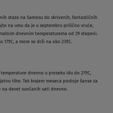
banih staza na Samosu do skrivenih, fantastičnih
imajte na umu da je u septembru prilično vruće,
simalnim dnevnim temperaturama od 29 stepeni.
 17ºC, a more se drži na oko 23ºC.
d temperature dnevno u proseku idu do 27ºC,
jatno tihe. Tek krajem meseca postoje šanse za
 na devet sunčanih sati dnevno.