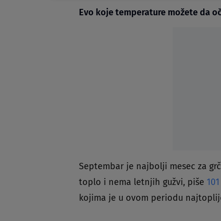
Evo koje temperature možete da oč
Septembar je najbolji mesec za grč
toplo i nema letnjih gužvi, piše
101
kojima je u ovom periodu najtoplij