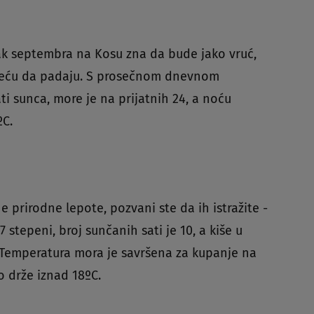
tak septembra na Kosu zna da bude jako vruć,
reću da padaju. S prosečnom dnevnom
ti sunca, more je na prijatnih 24, a noću
ºC.
ne prirodne lepote, pozvani ste da ih istražite -
stepeni, broj sunčanih sati je 10, a kiše u
emperatura mora je savršena za kupanje na
o drže iznad 18ºC.