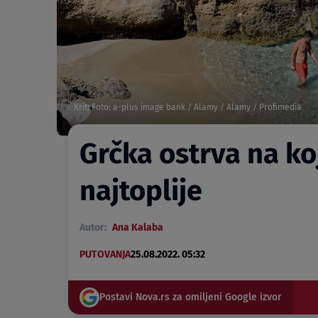
Krit; Foto: a-plus image bank / Alamy / Alamy / Profimedia
Grčka ostrva na ko
najtoplije
Autor:
Ana Kalaba
PUTOVANJA
25.08.2022. 05:32
Postavi Nova.rs za omiljeni Google izvor