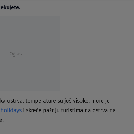
ekujete.
Oglas
ka ostrva: temperature su još visoke, more je
 holidays
i skreće pažnju turistima na ostrva na
e.