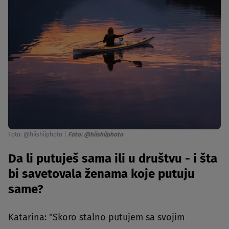
Foto: @hiishiiphoto
|
Foto: @hiishiiphoto
Da li putuješ sama ili u društvu - i šta
bi savetovala ženama koje putuju
same?
Katarina: "Skoro stalno putujem sa svojim