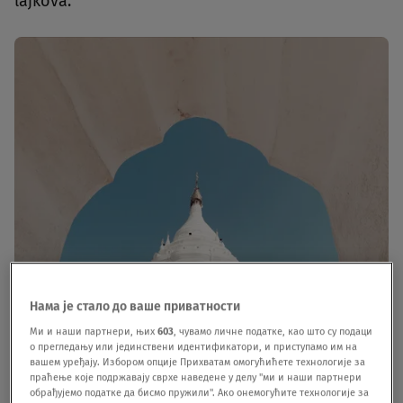
lajkova.
Нама је стало до ваше приватности
Ми и наши партнери, њих
603
, чувамо личне податке, као што су подаци
о прегледању или јединствени идентификатори, и приступамо им на
вашем уређају. Избором опције Прихватам омогућићете технологије за
праћење које подржавају сврхе наведене у делу "ми и наши партнери
обрађујемо податке да бисмо пружили". Ако онемогућите технологије за