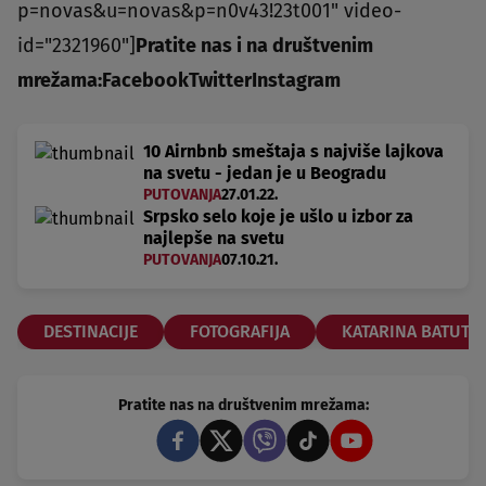
p=novas&u=novas&p=n0v43!23t001" video-
id="2321960"]
Pratite nas i na društvenim
mrežama:
Facebook
Twitter
Instagram
10 Airnbnb smeštaja s najviše lajkova
na svetu - jedan je u Beogradu
PUTOVANJA
27.01.22.
Srpsko selo koje je ušlo u izbor za
najlepše na svetu
PUTOVANJA
07.10.21.
DESTINACIJE
FOTOGRAFIJA
KATARINA BATUTA
Pratite nas na društvenim mrežama: