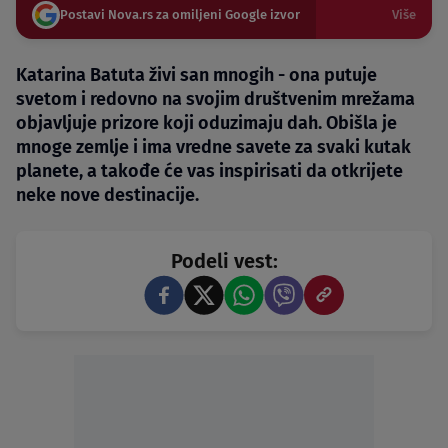
Postavi Nova.rs za omiljeni Google izvor
Više
Katarina Batuta živi san mnogih - ona putuje
svetom i redovno na svojim društvenim mrežama
objavljuje prizore koji oduzimaju dah. Obišla je
mnoge zemlje i ima vredne savete za svaki kutak
planete, a takođe će vas inspirisati da otkrijete
neke nove destinacije.
Podeli vest: