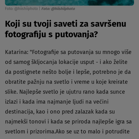
Foto: @hiishiiphoto
|
Foto: @hiishiiphoto
Koji su tvoji saveti za savršenu
fotografiju s putovanja?
Katarina: "Fotografije sa putovanja su mnogo više
od samog škljocanja lokacije usput - i ako želite
da postignete nešto bolje i lepše, potrebno je da
obratite pažnju na svetlo i vreme u koje kreirate
slike. Najlepše svetlo je ujutru rano kada sunce
izlazi i kada ima najmanje ljudi na većini
destinacija, kao i ono pred zalazak kada su
najmekši tonovi i kada se priroda najlepše igra sa
svetlom i prizorima.Ako se uz to malo i potrudite