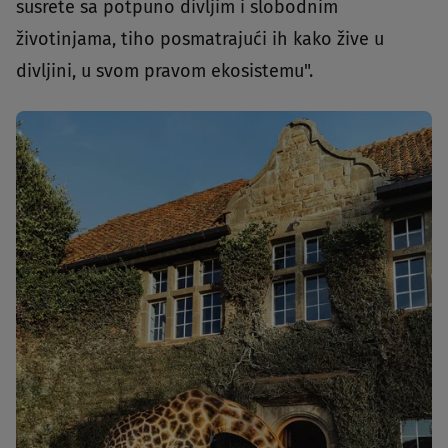
susrete sa potpuno divljim i slobodnim
životinjama, tiho posmatrajući ih kako žive u
divljini, u svom pravom ekosistemu".