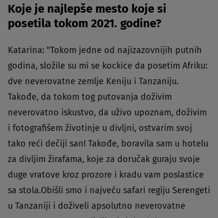
Koje je najlepše mesto koje si
posetila tokom 2021. godine?
Katarina: "Tokom jedne od najizazovnijih putnih
godina, složile su mi se kockice da posetim Afriku:
dve neverovatne zemlje Keniju i Tanzaniju.
Takođe, da tokom tog putovanja doživim
neverovatno iskustvo, da uživo upoznam, doživim
i fotografišem životinje u divljni, ostvarim svoj
tako reći dečiji san! Takođe, boravila sam u hotelu
za divljim žirafama, koje za doručak guraju svoje
duge vratove kroz prozore i kradu vam poslastice
sa stola.Obišli smo i najveću safari regiju Serengeti
u Tanzaniji i doživeli apsolutno neverovatne