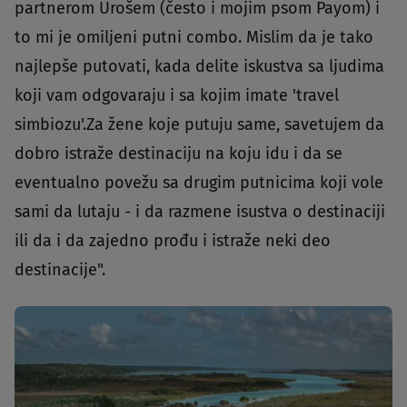
partnerom Urošem (često i mojim psom Payom) i
to mi je omiljeni putni combo. Mislim da je tako
najlepše putovati, kada delite iskustva sa ljudima
koji vam odgovaraju i sa kojim imate 'travel
simbiozu'.Za žene koje putuju same, savetujem da
dobro istraže destinaciju na koju idu i da se
eventualno povežu sa drugim putnicima koji vole
sami da lutaju - i da razmene isustva o destinaciji
ili da i da zajedno prođu i istraže neki deo
destinacije".