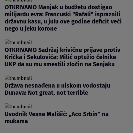
OTKRIVAMO Manjak u budžetu dostigao
milijardu evra: Francuski "Rafali" ispraznili
državnu kasu, u julu ove godine deficit veći
nego u jeku korone
OTKRIVAMO Sadržaj krivične prijave protiv
Krička i Sekulovića: Milić optužio čelnike
UKP da su mu smestili zločin na Senjaku
Država nesnađena u niskom vodostaju
Dunava: Not great, not terrible
Uvodnik Vesne Mališić: „Aco Srbin“ na
mukama