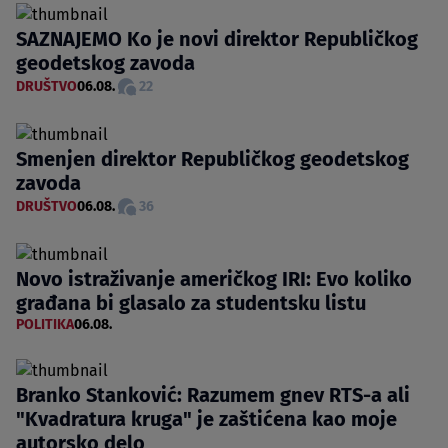
SAZNAJEMO Ko je novi direktor Republičkog
geodetskog zavoda
DRUŠTVO
06.08.
22
Smenjen direktor Republičkog geodetskog
zavoda
DRUŠTVO
06.08.
36
Novo istraživanje američkog IRI: Evo koliko
građana bi glasalo za studentsku listu
POLITIKA
06.08.
Branko Stanković: Razumem gnev RTS-a ali
"Kvadratura kruga" je zaštićena kao moje
autorsko delo