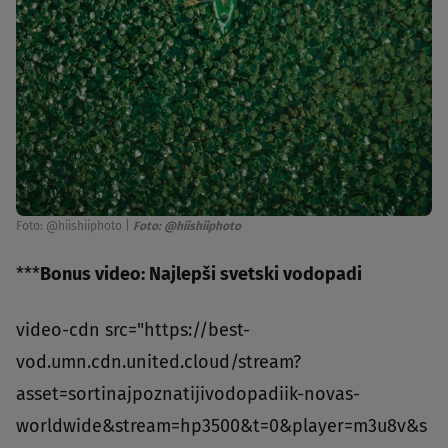
Foto: @hiishiiphoto
|
Foto: @hiishiiphoto
***
Bonus video: Najlepši svetski vodopadi
video-cdn src="https://best-
vod.umn.cdn.united.cloud/stream?
asset=sortinajpoznatijivodopadiik-novas-
worldwide&stream=hp3500&t=0&player=m3u8v&s