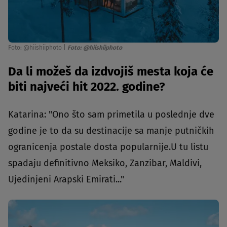
Foto: @hiishiiphoto
|
Foto: @hiishiiphoto
Da li možeš da izdvojiš mesta koja će
biti najveći hit 2022. godine?
Katarina: "Ono što sam primetila u poslednje dve
godine je to da su destinacije sa manje putničkih
ogranicenja postale dosta popularnije.U tu listu
spadaju definitivno Meksiko, Zanzibar, Maldivi,
Ujedinjeni Arapski Emirati..."