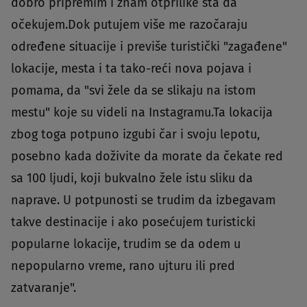
dobro pripremim i znam otprilike šta da
očekujem.Dok putujem više me razočaraju
određene situacije i previše turistički "zagađene"
lokacije, mesta i ta tako-reći nova pojava i
pomama, da "svi žele da se slikaju na istom
mestu" koje su videli na Instagramu.Ta lokacija
zbog toga potpuno izgubi čar i svoju lepotu,
posebno kada doživite da morate da čekate red
sa 100 ljudi, koji bukvalno žele istu sliku da
naprave. U potpunosti se trudim da izbegavam
takve destinacije i ako posećujem turisticki
popularne lokacije, trudim se da odem u
nepopularno vreme, rano ujturu ili pred
zatvaranje".