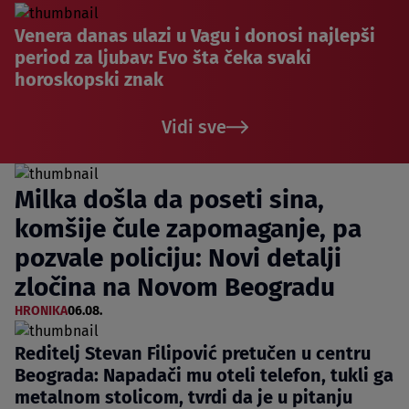
Venera danas ulazi u Vagu i donosi najlepši
period za ljubav: Evo šta čeka svaki
horoskopski znak
Vidi sve
Milka došla da poseti sina,
komšije čule zapomaganje, pa
pozvale policiju: Novi detalji
zločina na Novom Beogradu
HRONIKA
06.08.
Reditelj Stevan Filipović pretučen u centru
Beograda: Napadači mu oteli telefon, tukli ga
metalnom stolicom, tvrdi da je u pitanju