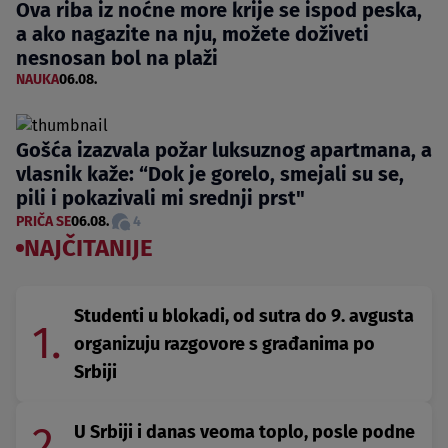
Ova riba iz noćne more krije se ispod peska,
a ako nagazite na nju, možete doživeti
nesnosan bol na plaži
NAUKA
06.08.
Gošća izazvala požar luksuznog apartmana, a
vlasnik kaže: “Dok je gorelo, smejali su se,
pili i pokazivali mi srednji prst"
PRIČA SE
06.08.
4
NAJČITANIJE
Studenti u blokadi, od sutra do 9. avgusta
1.
organizuju razgovore s građanima po
Srbiji
2.
U Srbiji i danas veoma toplo, posle podne