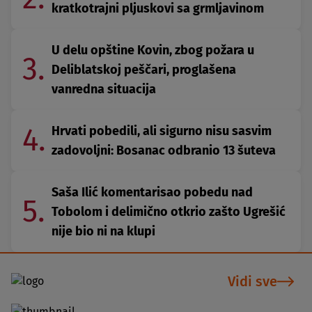
kratkotrajni pljuskovi sa grmljavinom
U delu opštine Kovin, zbog požara u
3.
Deliblatskoj peščari, proglašena
vanredna situacija
4.
Hrvati pobedili, ali sigurno nisu sasvim
zadovoljni: Bosanac odbranio 13 šuteva
Saša Ilić komentarisao pobedu nad
5.
Tobolom i delimično otkrio zašto Ugrešić
nije bio ni na klupi
Vidi sve