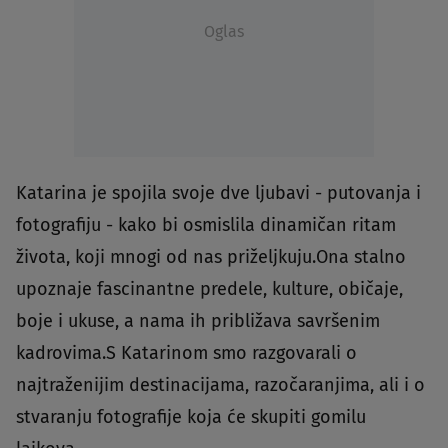
Oglas
Katarina je spojila svoje dve ljubavi - putovanja i
fotografiju - kako bi osmislila dinamičan ritam
života, koji mnogi od nas priželjkuju.Ona stalno
upoznaje fascinantne predele, kulture, običaje,
boje i ukuse, a nama ih približava savršenim
kadrovima.S Katarinom smo razgovarali o
najtraženijim destinacijama, razočaranjima, ali i o
stvaranju fotografije koja će skupiti gomilu