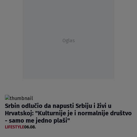
Oglas
Srbin odlučio da napusti Srbiju i živi u
Hrvatskoj: "Kulturnije je i normalnije društvo
- samo me jedno plaši"
LIFESTYLE
06.08.