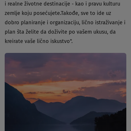
i realne životne destinacije - kao i pravu kulturu
zemlje koju posećujete.Takođe, sve to ide uz
dobro planiranje i organizaciju, lično istraživanje i
plan šta želite da doživite po vašem ukusu, da
kreirate vaše lično iskustvo".