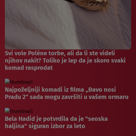
Svi vole Polène torbe, ali da li ste videli
njihov nakit? Toliko je lep da je skoro svaki
komad rasprodat
Najpoželjniji komadi iz filma „Đavo nosi
Pradu 2“ sada mogu završiti u vašem ormaru
Bela Hadid je potvrdila da je "seoska
haljina" siguran izbor za leto