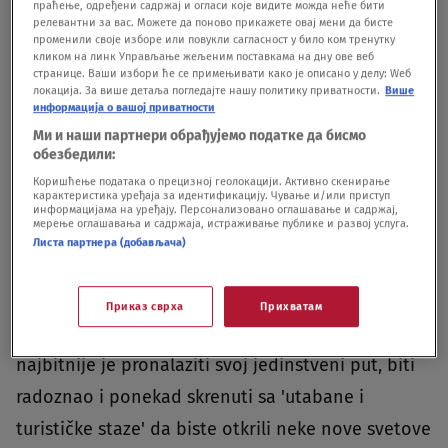
праћење, одређени садржај и огласи које видите можда неће бити
релевантни за вас. Можете да поново прикажете овај мени да бисте
променили своје изборе или повукли сагласност у било ком тренутку
кликом на линк Управљање жељеним поставкама на дну ове веб
странице. Ваши избори ће се примењивати како је описано у делу: Wеб
локација. За више детаља погледајте нашу политику приватности.
Више
информација о вашој приватности
Katarina u Burmi Foto: @hiishiiphoto
|
Katarina u Burmi Foto:
Ми и наши партнери обрађујемо податке да бисмо
@hiishiiphoto
обезбедили:
Tokom godina prikupljanja iskustava,
Коришћење података о прецизној геолокацији. Активно скенирање
карактеристика уређаја за идентификацију. Чување и/или приступ
šta si zaključila da je najbitnije za
информацијама на уређају. Персонализовано оглашавање и садржај,
мерење оглашавања и садржаја, истраживање публике и развој услуга.
nezaboravno putovanje?
Листа партнера (добављача)
Katarina: "Posle mnogo godina putovanja po
Приказ сврха
Прихватам
svetu i najrazličitijih iskustava koje sam doživela,
najbitnije je pronalaziti svoj jedinstveni put, biti
radoznao i ponekad skrenuti sa 'utabane i
turističke staze' da biste otkrili neke nove svetove