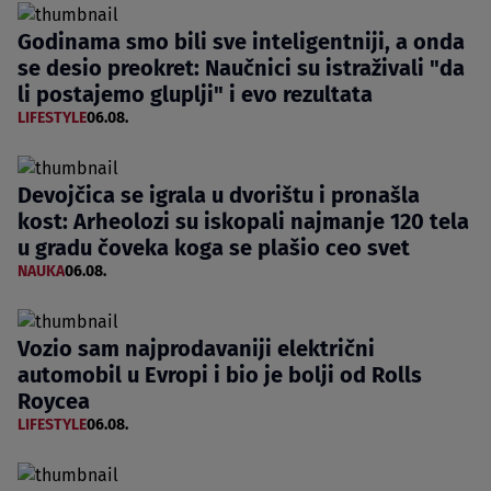
Godinama smo bili sve inteligentniji, a onda
se desio preokret: Naučnici su istraživali "da
li postajemo gluplji" i evo rezultata
LIFESTYLE
06.08.
Devojčica se igrala u dvorištu i pronašla
kost: Arheolozi su iskopali najmanje 120 tela
u gradu čoveka koga se plašio ceo svet
NAUKA
06.08.
Vozio sam najprodavaniji električni
automobil u Evropi i bio je bolji od Rolls
Roycea
LIFESTYLE
06.08.