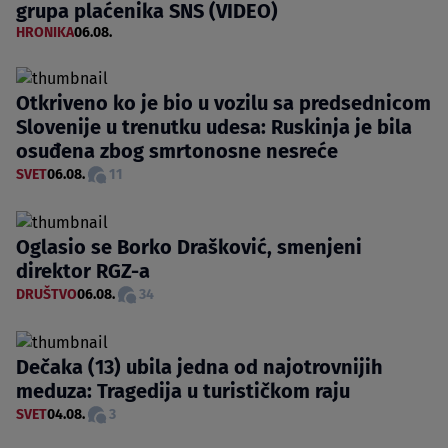
grupa plaćenika SNS (VIDEO)
HRONIKA
06.08.
Otkriveno ko je bio u vozilu sa predsednicom
Slovenije u trenutku udesa: Ruskinja je bila
osuđena zbog smrtonosne nesreće
SVET
06.08.
11
Oglasio se Borko Drašković, smenjeni
direktor RGZ-a
DRUŠTVO
06.08.
34
Dečaka (13) ubila jedna od najotrovnijih
meduza: Tragedija u turističkom raju
SVET
04.08.
3