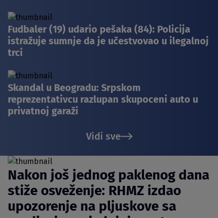
Fudbaler (19) udario pešaka (84): Policija
istražuje sumnje da je učestvovao u ilegalnoj
trci
Skandal u Beogradu: Srpskom
reprezentativcu razlupan skupoceni auto u
privatnoj garaži
Vidi sve
Nakon još jednog paklenog dana
stiže osveženje: RHMZ izdao
upozorenje na pljuskove sa