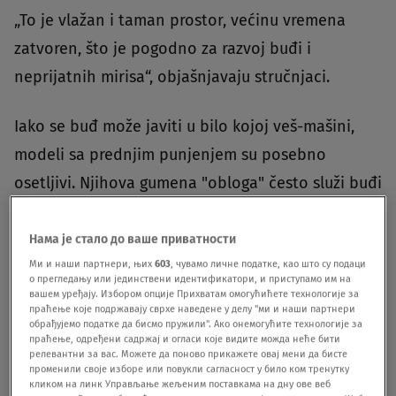
„To je vlažan i taman prostor, većinu vremena
zatvoren, što je pogodno za razvoj buđi i
neprijatnih mirisa“, objašnjavaju stručnjaci.
Iako se buđ može javiti u bilo kojoj veš-mašini,
modeli sa prednjim punjenjem su posebno
osetljivi. Njihova gumena "obloga" često služi buđi
kao "hrana". Posledice? Neprijatan miris sveže
opranog veša.
Нама је стало до ваше приватности
Ми и наши партнери, њих
603
, чувамо личне податке, као што су подаци
о прегледању или јединствени идентификатори, и приступамо им на
Kako sprečiti pojavu buđi u veš-
вашем уређају. Избором опције Прихватам омогућићете технологије за
праћење које подржавају сврхе наведене у делу "ми и наши партнери
mašini?
обрађујемо податке да бисмо пружили". Ако онемогућите технологије за
праћење, одређени садржај и огласи које видите можда неће бити
релевантни за вас. Можете да поново прикажете овај мени да бисте
променили своје изборе или повукли сагласност у било ком тренутку
кликом на линк Управљање жељеним поставкама на дну ове веб