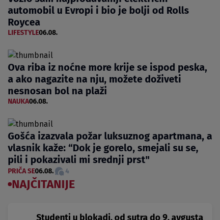
automobil u Evropi i bio je bolji od Rolls
Roycea
LIFESTYLE
06.08.
Ova riba iz noćne more krije se ispod peska,
a ako nagazite na nju, možete doživeti
nesnosan bol na plaži
NAUKA
06.08.
Gošća izazvala požar luksuznog apartmana, a
vlasnik kaže: “Dok je gorelo, smejali su se,
pili i pokazivali mi srednji prst"
PRIČA SE
06.08.
4
NAJČITANIJE
Studenti u blokadi, od sutra do 9. avgusta