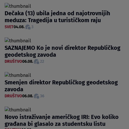
Dečaka (13) ubila jedna od najotrovnijih
meduza: Tragedija u turističkom raju
SVET
04.08.
3
SAZNAJEMO Ko je novi direktor Republičkog
geodetskog zavoda
DRUŠTVO
06.08.
22
Smenjen direktor Republičkog geodetskog
zavoda
DRUŠTVO
06.08.
36
Novo istraživanje američkog IRI: Evo koliko
građana bi glasalo za studentsku listu