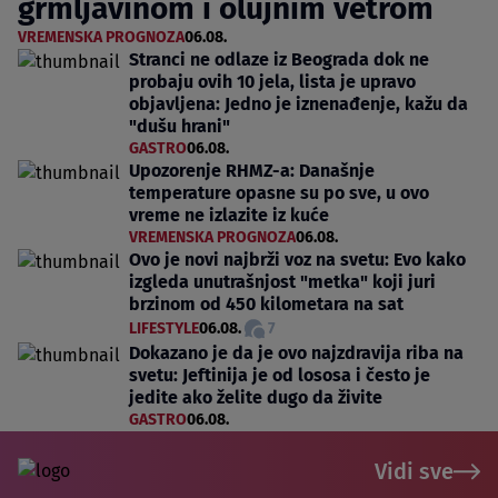
grmljavinom i olujnim vetrom
VREMENSKA PROGNOZA
06.08.
Stranci ne odlaze iz Beograda dok ne
probaju ovih 10 jela, lista je upravo
objavljena: Jedno je iznenađenje, kažu da
"dušu hrani"
GASTRO
06.08.
Upozorenje RHMZ-a: Današnje
temperature opasne su po sve, u ovo
vreme ne izlazite iz kuće
VREMENSKA PROGNOZA
06.08.
Ovo je novi najbrži voz na svetu: Evo kako
izgleda unutrašnjost "metka" koji juri
brzinom od 450 kilometara na sat
LIFESTYLE
06.08.
7
Dokazano je da je ovo najzdravija riba na
svetu: Jeftinija je od lososa i često je
jedite ako želite dugo da živite
GASTRO
06.08.
Vidi sve