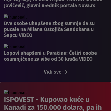
Jovićević, glavni urednik portala Nova.rs
Dve osobe uhapšene zbog sumnje da su
pucale na Milana Ostojića Sandokana u
Šapcu VIDEO
Lopovi uhapšeni u Paraćinu: Četiri osobe
osumnjičene za više od 30 krađa VIDEO
Vidi sve
ISPOVEST - Kupovao kuće u
Kanadi za 150.000 dolara, pa ih