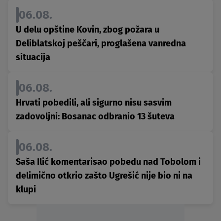
06.08.
U delu opštine Kovin, zbog požara u
Deliblatskoj peščari, proglašena vanredna
situacija
06.08.
Hrvati pobedili, ali sigurno nisu sasvim
zadovoljni: Bosanac odbranio 13 šuteva
06.08.
Saša Ilić komentarisao pobedu nad Tobolom i
delimično otkrio zašto Ugrešić nije bio ni na
klupi