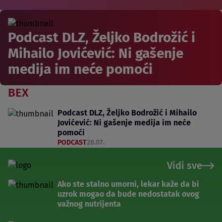
Podcast DLZ, Željko Bodrožić i
Mihailo Jovićević: Ni gašenje
medija im neće pomoći
BEX
Podcast DLZ, Željko Bodrožić i Mihailo
Jovićević: Ni gašenje medija im neće
pomoći
PODCAST
28.07.
Vidi sve
Ako ste stalno umorni, lekar kaže da bi
uzrok mogao da bude nedostatak ovog
važnog nutrijenta