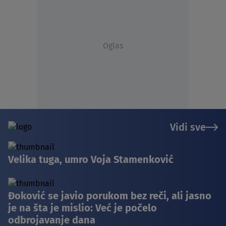
Oglas
Vidi sve
Velika tuga, umro Voja Stamenković
Đoković se javio porukom bez reči, ali jasno
je na šta je mislio: Već je počelo
odbrojavanje dana