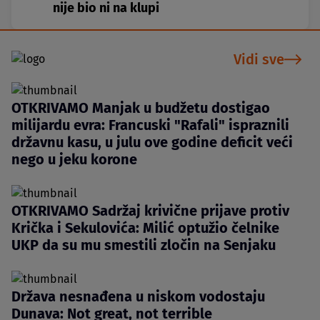
nije bio ni na klupi
Vidi sve
OTKRIVAMO Manjak u budžetu dostigao
milijardu evra: Francuski "Rafali" ispraznili
državnu kasu, u julu ove godine deficit veći
nego u jeku korone
OTKRIVAMO Sadržaj krivične prijave protiv
Krička i Sekulovića: Milić optužio čelnike
UKP da su mu smestili zločin na Senjaku
Država nesnađena u niskom vodostaju
Dunava: Not great, not terrible