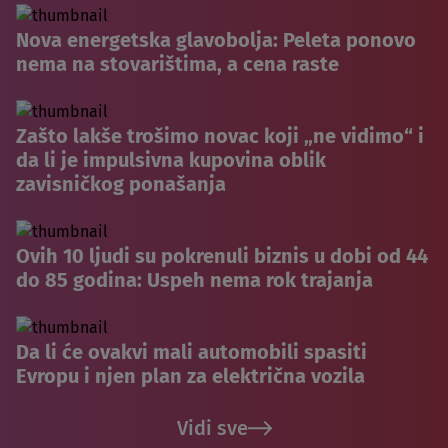
Nova energetska glavobolja: Peleta ponovo
nema na stovarištima, a cena raste
Zašto lakše trošimo novac koji „ne vidimo“ i
da li je impulsivna kupovina oblik
zavisničkog ponašanja
Ovih 10 ljudi su pokrenuli biznis u dobi od 44
do 85 godina: Uspeh nema rok trajanja
Da li će ovakvi mali automobili spasiti
Evropu i njen plan za električna vozila
Vidi sve