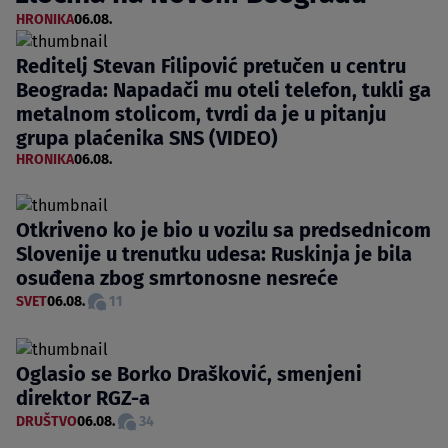
HRONIKA
06.08.
Reditelj Stevan Filipović pretučen u centru
Beograda: Napadači mu oteli telefon, tukli ga
metalnom stolicom, tvrdi da je u pitanju
grupa plaćenika SNS (VIDEO)
HRONIKA
06.08.
Otkriveno ko je bio u vozilu sa predsednicom
Slovenije u trenutku udesa: Ruskinja je bila
osuđena zbog smrtonosne nesreće
SVET
06.08.
11
Oglasio se Borko Drašković, smenjeni
direktor RGZ-a
DRUŠTVO
06.08.
34