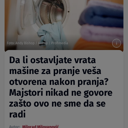
Foto: Andy Bishop / Alamy / Profimedia
Da li ostavljate vrata
mašine za pranje veša
otvorena nakon pranja?
Majstori nikad ne govore
zašto ovo ne sme da se
radi
Autor:
Milorad Milovanović