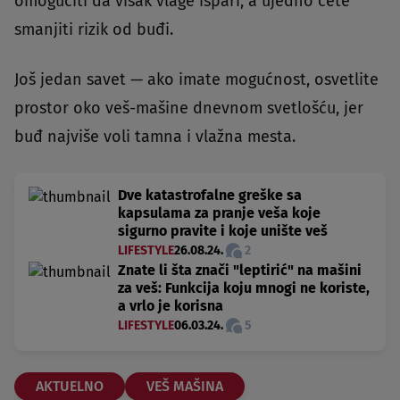
omogućiti da višak vlage ispari, a ujedno ćete
smanjiti rizik od buđi.
Još jedan savet — ako imate mogućnost, osvetlite
prostor oko veš-mašine dnevnom svetlošću, jer
buđ najviše voli tamna i vlažna mesta.
Dve katastrofalne greške sa
kapsulama za pranje veša koje
sigurno pravite i koje unište veš
LIFESTYLE
26.08.24.
2
Znate li šta znači "leptirić" na mašini
za veš: Funkcija koju mnogi ne koriste,
a vrlo je korisna
LIFESTYLE
06.03.24.
5
AKTUELNO
VEŠ MAŠINA