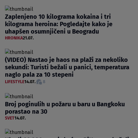
Zaplenjeno 10 kilograma kokaina i tri
kilograma heroina: Pogledajte kako je
uhapšen osumnjičeni u Beogradu
HRONIKA
21.07.
(VIDEO) Nastao je haos na plaži za nekoliko
sekundi: Turisti bežali u panici, temperatura
naglo pala za 10 stepeni
LIFESTYLE
14.07.
8
Broj poginulih u požaru u baru u Bangkoku
porastao na 30
SVET
14.07.