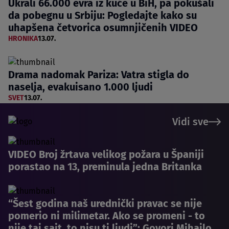
Ukrali 66.000 evra iz kuće u BiH, pa pokušali
da pobegnu u Srbiju: Pogledajte kako su
uhapšena četvorica osumnjičenih VIDEO
HRONIKA
13.07.
Drama nadomak Pariza: Vatra stigla do
naselja, evakuisano 1.000 ljudi
SVET
13.07.
Vidi sve
VIDEO Broj žrtava velikog požara u Španiji
porastao na 13, preminula jedna Britanka
“Šest godina naš urednički pravac se nije
pomerio ni milimetar. Ako se promeni - to
nije taj sajt, to nisu ti ljudi”: Govori Mihailo