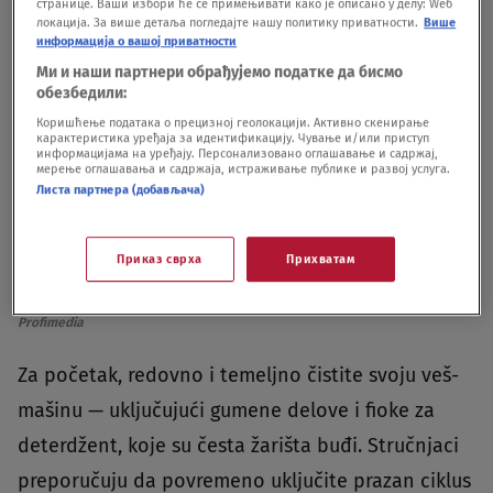
странице. Ваши избори ће се примењивати како је описано у делу: Wеб
локација. За више детаља погледајте нашу политику приватности.
Више
информација о вашој приватности
Ми и наши партнери обрађујемо податке да бисмо
обезбедили:
Коришћење података о прецизној геолокацији. Активно скенирање
карактеристика уређаја за идентификацију. Чување и/или приступ
информацијама на уређају. Персонализовано оглашавање и садржај,
мерење оглашавања и садржаја, истраживање публике и развој услуга.
Листа партнера (добављача)
Приказ сврха
Прихватам
Foto: Roman Milert / Alamy / Profimedia
|
Foto: Roman Milert / Alamy /
Profimedia
Za početak, redovno i temeljno čistite svoju veš-
mašinu — uključujući gumene delove i fioke za
deterdžent, koje su česta žarišta buđi. Stručnjaci
preporučuju da povremeno uključite prazan ciklus