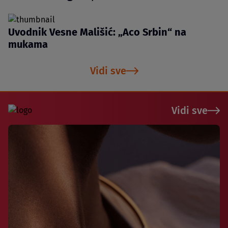
Uvodnik Vesne Mališić: „Aco Srbin“ na
mukama
Vidi sve
Vidi sve