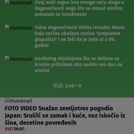
Ovaj mali organ ima mnogo veću ulogu u
dugovečnosti nego što se dosad mislilo,
pokazalo je istraživanje
Tajna dugovečnosti Klinta Istvuda: Hranu
koju većina obožava naziva "potpunom
glupošću" i ne želi da je jede ni u 96.
godini
Kardiolog objašnjava šta se dešava sa
krvnim pritiskom ako sedite ceo dan na
vrućini
Vidi sve
FOTO VIDEO Snažan zemljotres pogodio
Japan: Srušili se zamak i kuće, voz iskočio iz
šina, desetine povređenih
SVET
28.07.