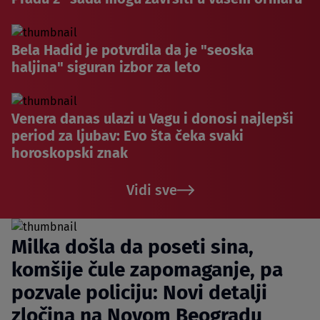
Bela Hadid je potvrdila da je "seoska
haljina" siguran izbor za leto
Venera danas ulazi u Vagu i donosi najlepši
period za ljubav: Evo šta čeka svaki
horoskopski znak
Vidi sve
Milka došla da poseti sina,
komšije čule zapomaganje, pa
pozvale policiju: Novi detalji
zločina na Novom Beogradu