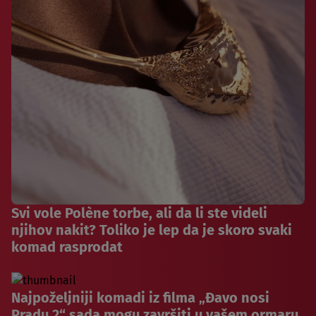
Svi vole Polène torbe, ali da li ste videli
njihov nakit? Toliko je lep da je skoro svaki
komad rasprodat
Najpoželjniji komadi iz filma „Đavo nosi
Pradu 2“ sada mogu završiti u vašem ormaru