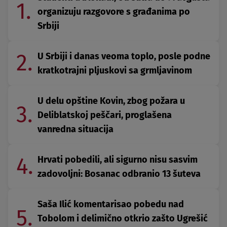
1.
organizuju razgovore s građanima po
Srbiji
2.
U Srbiji i danas veoma toplo, posle podne
kratkotrajni pljuskovi sa grmljavinom
U delu opštine Kovin, zbog požara u
3.
Deliblatskoj peščari, proglašena
vanredna situacija
4.
Hrvati pobedili, ali sigurno nisu sasvim
zadovoljni: Bosanac odbranio 13 šuteva
Saša Ilić komentarisao pobedu nad
5.
Tobolom i delimično otkrio zašto Ugrešić