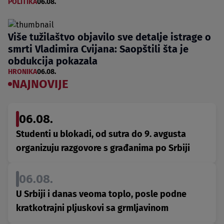
POLITIKA
06.08.
Više tužilaštvo objavilo sve detalje istrage o
smrti Vladimira Cvijana: Saopštili šta je
obdukcija pokazala
HRONIKA
06.08.
NAJNOVIJE
06.08.
Studenti u blokadi, od sutra do 9. avgusta
organizuju razgovore s građanima po Srbiji
06.08.
U Srbiji i danas veoma toplo, posle podne
kratkotrajni pljuskovi sa grmljavinom