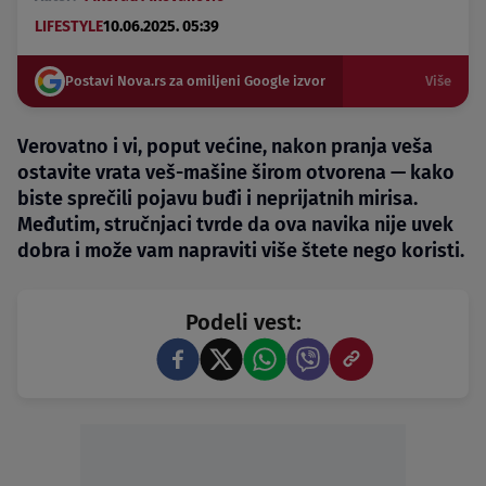
LIFESTYLE
10.06.2025. 05:39
Postavi Nova.rs za omiljeni Google izvor
Više
Verovatno i vi, poput većine, nakon pranja veša
ostavite vrata veš-mašine širom otvorena — kako
biste sprečili pojavu buđi i neprijatnih mirisa.
Međutim, stručnjaci tvrde da ova navika nije uvek
dobra i može vam napraviti više štete nego koristi.
Podeli vest: