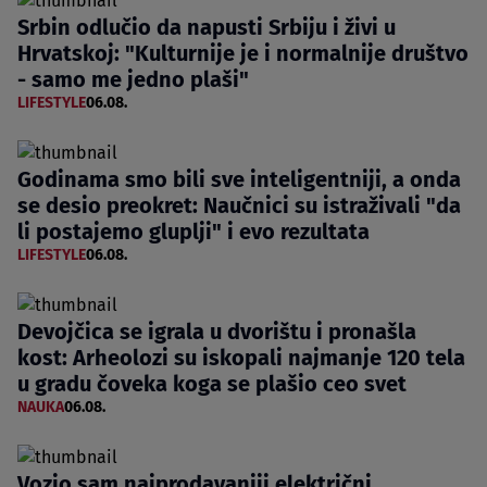
Srbin odlučio da napusti Srbiju i živi u
Hrvatskoj: "Kulturnije je i normalnije društvo
- samo me jedno plaši"
LIFESTYLE
06.08.
Godinama smo bili sve inteligentniji, a onda
se desio preokret: Naučnici su istraživali "da
li postajemo gluplji" i evo rezultata
LIFESTYLE
06.08.
Devojčica se igrala u dvorištu i pronašla
kost: Arheolozi su iskopali najmanje 120 tela
u gradu čoveka koga se plašio ceo svet
NAUKA
06.08.
Vozio sam najprodavaniji električni