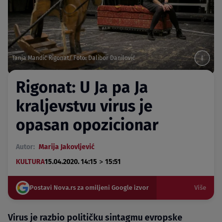
Tanja Mandić Rigonat/ Foto: Dalibor Danilović
Rigonat: U Ja pa Ja
kraljevstvu virus je
opasan opozicionar
Autor:
Marija Jakovljević
>
KULTURA
15.04.2020. 14:15
15:51
Postavi Nova.rs za omiljeni Google izvor
Više
Virus je razbio političku sintagmu evropske