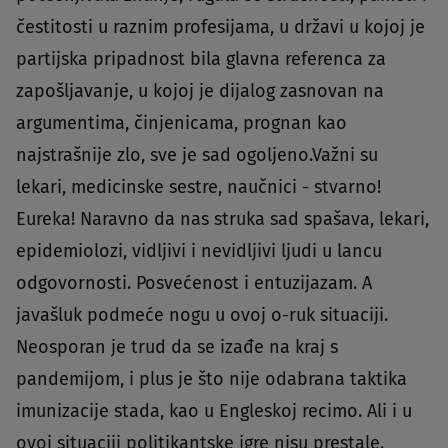
čestitosti u raznim profesijama, u državi u kojoj je
partijska pripadnost bila glavna referenca za
zapošljavanje, u kojoj je dijalog zasnovan na
argumentima, činjenicama, prognan kao
najstrašnije zlo, sve je sad ogoljeno.Važni su
lekari, medicinske sestre, naučnici - stvarno!
Eureka! Naravno da nas struka sad spašava, lekari,
epidemiolozi, vidljivi i nevidljivi ljudi u lancu
odgovornosti. Posvećenost i entuzijazam. A
javašluk podmeće nogu u ovoj o-ruk situaciji.
Neosporan je trud da se izađe na kraj s
pandemijom, i plus je što nije odabrana taktika
imunizacije stada, kao u Engleskoj recimo. Ali i u
ovoj situaciji politikantske igre nisu prestale.