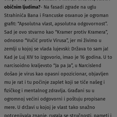
običnim ljudima?
- Na fasadi zgrade na uglu
Strahinića Bana i Francuske osvanuo je ogroman
grafit: “Apsolutna vlast, apsolutna odgovornost”.
Sad je ovo stvarno kao “Kramer protiv Kramera”,
odnosno “Vučić protiv Virusa”, jer mi živimo u
zemlji u kojoj se vlada lujevski: Država to sam ja!
Kad je Luj XIV to izgovorio, imao je 16 godina. U to
narcisoidno kraljevsto “Ja pa Ja”, u Narcislend
došao je virus kao opasni opozicionar, objavljen
mu je rat i tu počinje zaplet koji se tiče našeg i
fizičkog i mentalnog zdravlja. Građani su u
ogromnoj većini odgovorni i poštuju propisane
mere. U državi u kojoj je vlast tako snažno
potcenjivala znanje, rugala se stručnosti, pameti i