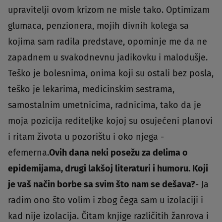
upravitelji ovom krizom ne misle tako. Optimizam
glumaca, penzionera, mojih divnih kolega sa
kojima sam radila predstave, opominje me da ne
zapadnem u svakodnevnu jadikovku i malodušje.
Teško je bolesnima, onima koji su ostali bez posla,
teško je lekarima, medicinskim sestrama,
samostalnim umetnicima, radnicima, tako da je
moja pozicija rediteljke kojoj su osujećeni planovi
i ritam života u pozorištu i oko njega -
efemerna.
Ovih dana neki posežu za delima o
epidemijama, drugi lakšoj literaturi i humoru. Koji
je vaš način borbe sa svim što nam se dešava?
- Ja
radim ono što volim i zbog čega sam u izolaciji i
kad nije izolacija. Čitam knjige različitih žanrova i