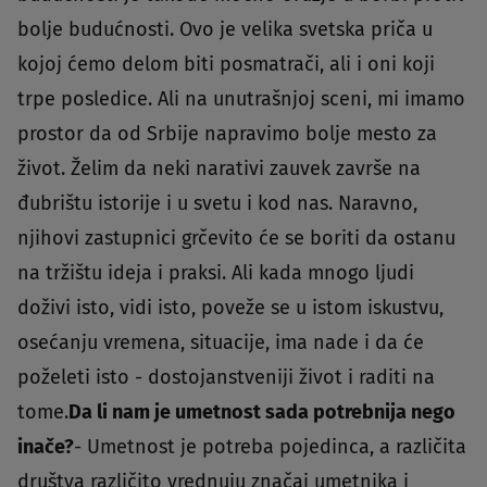
bolje budućnosti. Ovo je velika svetska priča u
kojoj ćemo delom biti posmatrači, ali i oni koji
trpe posledice. Ali na unutrašnjoj sceni, mi imamo
prostor da od Srbije napravimo bolje mesto za
život. Želim da neki narativi zauvek završe na
đubrištu istorije i u svetu i kod nas. Naravno,
njihovi zastupnici grčevito će se boriti da ostanu
na tržištu ideja i praksi. Ali kada mnogo ljudi
doživi isto, vidi isto, poveže se u istom iskustvu,
osećanju vremena, situacije, ima nade i da će
poželeti isto - dostojanstveniji život i raditi na
tome.
Da li nam je umetnost sada potrebnija nego
inače?
- Umetnost je potreba pojedinca, a različita
društva različito vrednuju značaj umetnika i