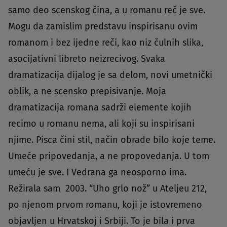
samo deo scenskog čina, a u romanu reč je sve.
Mogu da zamislim predstavu inspirisanu ovim
romanom i bez ijedne reči, kao niz čulnih slika,
asocijativni libreto neizrecivog. Svaka
dramatizacija dijalog je sa delom, novi umetnički
oblik, a ne scensko prepisivanje. Moja
dramatizacija romana sadrži elemente kojih
recimo u romanu nema, ali koji su inspirisani
njime. Pisca čini stil, način obrade bilo koje teme.
Umeće pripovedanja, a ne propovedanja. U tom
umeću je sve. I Vedrana ga neosporno ima.
Režirala sam 2003. “Uho grlo nož” u Ateljeu 212,
po njenom prvom romanu, koji je istovremeno
objavljen u Hrvatskoj i Srbiji. To je bila i prva