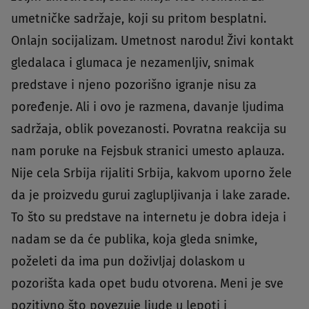
umetničke sadržaje, koji su pritom besplatni.
Onlajn socijalizam. Umetnost narodu! Živi kontakt
gledalaca i glumaca je nezamenljiv, snimak
predstave i njeno pozorišno igranje nisu za
poređenje. Ali i ovo je razmena, davanje ljudima
sadržaja, oblik povezanosti. Povratna reakcija su
nam poruke na Fejsbuk stranici umesto aplauza.
Nije cela Srbija rijaliti Srbija, kakvom uporno žele
da je proizvedu gurui zaglupljivanja i lake zarade.
To što su predstave na internetu je dobra ideja i
nadam se da će publika, koja gleda snimke,
poželeti da ima pun doživljaj dolaskom u
pozorišta kada opet budu otvorena. Meni je sve
pozitivno što povezuje ljude u lepoti i