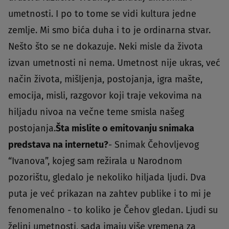
umetnosti. I po to tome se vidi kultura jedne
zemlje. Mi smo bića duha i to je ordinarna stvar.
Nešto što se ne dokazuje. Neki misle da života
izvan umetnosti ni nema. Umetnost nije ukras, već
način života, mišljenja, postojanja, igra mašte,
emocija, misli, razgovor koji traje vekovima na
hiljadu nivoa na večne teme smisla našeg
postojanja.
Šta mislite o emitovanju snimaka
predstava na internetu?
- Snimak Čehovljevog
“Ivanova”, kojeg sam režirala u Narodnom
pozorištu, gledalo je nekoliko hiljada ljudi. Dva
puta je već prikazan na zahtev publike i to mi je
fenomenalno - to koliko je Čehov gledan. Ljudi su
željni umetnosti, sada imaju više vremena za