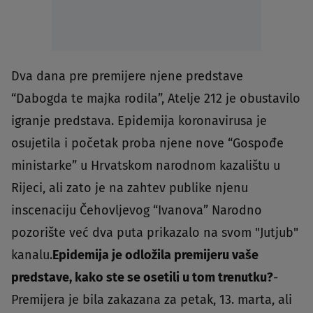
Dva dana pre premijere njene predstave
“Dabogda te majka rodila”, Atelje 212 je obustavilo
igranje predstava. Epidemija koronavirusa je
osujetila i početak proba njene nove “Gospođe
ministarke” u Hrvatskom narodnom kazalištu u
Rijeci, ali zato je na zahtev publike njenu
inscenaciju Čehovljevog “Ivanova” Narodno
pozorište već dva puta prikazalo na svom "Jutjub"
kanalu.
Epidemija je odložila premijeru vaše
predstave, kako ste se osetili u tom trenutku?
-
Premijera je bila zakazana za petak, 13. marta, ali