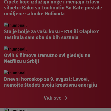
Cipele koje izdužuju noge i menjaju čitavu
siluetu: Kako su Louboutin So Kate postale
omiljene salonke Holivuda
Šta je bolje za vašu kosu - K18 ili Olaplex?
Testirala sam oba da bih saznala
Ovih 6 filmova trenutno svi gledaju na
Netflixu u Srbiji
Dnevni horoskop za 9. avgust: Lavovi,
nemojte štedeti svoju kreativnu energiju
Vidi sve