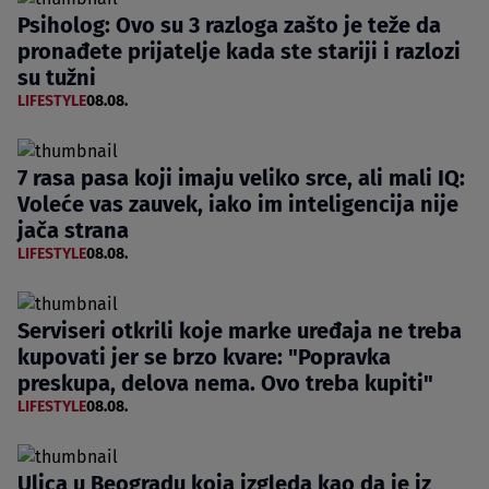
Psiholog: Ovo su 3 razloga zašto je teže da
pronađete prijatelje kada ste stariji i razlozi
su tužni
LIFESTYLE
08.08.
7 rasa pasa koji imaju veliko srce, ali mali IQ:
Voleće vas zauvek, iako im inteligencija nije
jača strana
LIFESTYLE
08.08.
Serviseri otkrili koje marke uređaja ne treba
kupovati jer se brzo kvare: "Popravka
preskupa, delova nema. Ovo treba kupiti"
LIFESTYLE
08.08.
Ulica u Beogradu koja izgleda kao da je iz