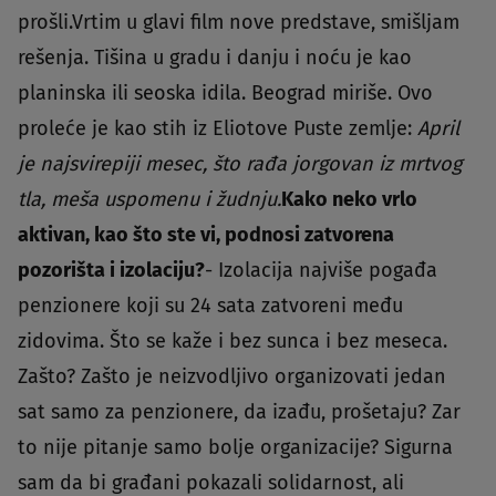
prošli.Vrtim u glavi film nove predstave, smišljam
rešenja. Tišina u gradu i danju i noću je kao
planinska ili seoska idila. Beograd miriše. Ovo
proleće je kao stih iz Eliotove Puste zemlje:
April
je najsvirepiji mesec, što rađa jorgovan iz mrtvog
tla, meša uspomenu i žudnju.
Kako neko vrlo
aktivan, kao što ste vi, podnosi zatvorena
pozorišta i izolaciju?
- Izolacija najviše pogađa
penzionere koji su 24 sata zatvoreni među
zidovima. Što se kaže i bez sunca i bez meseca.
Zašto? Zašto je neizvodljivo organizovati jedan
sat samo za penzionere, da izađu, prošetaju? Zar
to nije pitanje samo bolje organizacije? Sigurna
sam da bi građani pokazali solidarnost, ali