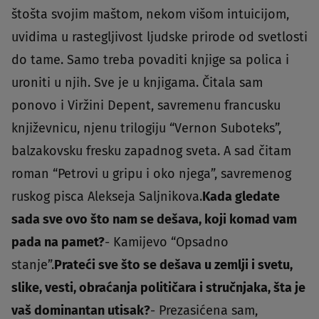
štošta svojim maštom, nekom višom intuicijom,
uvidima u rastegljivost ljudske prirode od svetlosti
do tame. Samo treba povaditi knjige sa polica i
uroniti u njih. Sve je u knjigama. Čitala sam
ponovo i Viržini Depent, savremenu francusku
književnicu, njenu trilogiju “Vernon Suboteks”,
balzakovsku fresku zapadnog sveta. A sad čitam
roman “Petrovi u gripu i oko njega”, savremenog
ruskog pisca Alekseja Saljnikova.
Kada gledate
sada sve ovo što nam se dešava, koji komad vam
pada na pamet?
- Kamijevo “Opsadno
stanje”.
Prateći sve što se dešava u zemlji i svetu,
slike, vesti, obraćanja političara i stručnjaka, šta je
vaš dominantan utisak?
- Prezasićena sam,