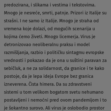
predozirana, i slikama i vestima i tekstovima.
Mnogo je nesreće, smrti, patnje. Prizori iz Italije su
strašni. I ne samo iz Italije. Mnogo je straha od
vremena koje dolazi, od mogućih scenarija u
kojima ćemo živeti. Mnogo licemerja. Virus je
detronizovao neoliberalnu praksu i model
razmišljanja, razbio i političku sintagmu evropske
vrednosti i pokazao da je ona u suštini paravan za
sebičluk, a ne za solidarnost, da granice i te kako
postoje, da je lepa ideja Evrope bez granica
izneverena. Čista himera. Da su zdravstveni
sistemi u tom velikom bogatom svetu nehumano
postavljeni i nemoćni pred ovom pandemijom i to
je šokantno surovo. Ali virus je oslobodio prostor