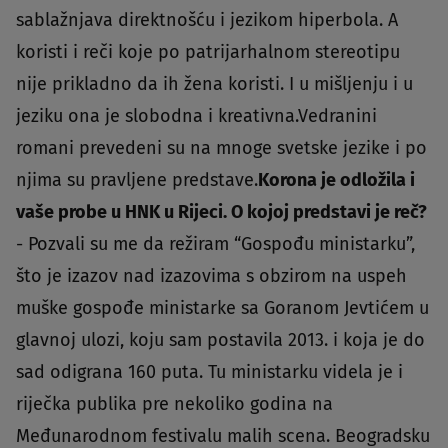
sablažnjava direktnošću i jezikom hiperbola. A
koristi i reči koje po patrijarhalnom stereotipu
nije prikladno da ih žena koristi. I u mišljenju i u
jeziku ona je slobodna i kreativna.Vedranini
romani prevedeni su na mnoge svetske jezike i po
njima su pravljene predstave.
Korona je odložila i
vaše probe u HNK u Rijeci. O kojoj predstavi je reč?
- Pozvali su me da režiram “Gospođu ministarku”,
što je izazov nad izazovima s obzirom na uspeh
muške gospođe ministarke sa Goranom Jevtićem u
glavnoj ulozi, koju sam postavila 2013. i koja je do
sad odigrana 160 puta. Tu ministarku videla je i
riječka publika pre nekoliko godina na
Međunarodnom festivalu malih scena. Beogradsku