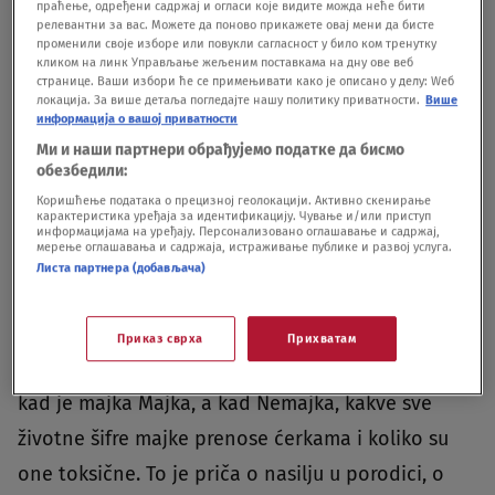
праћење, одређени садржај и огласи које видите можда неће бити
straha od zaraze, bolesti, smrti? Pozorište je
релевантни за вас. Можете да поново прикажете овај мени да бисте
променили своје изборе или повукли сагласност у било ком тренутку
bliskost, deljenje emocija, misli, živa umetnost. U
кликом на линк Управљање жељеним поставкама на дну ове веб
novom svetu, onom posle pandemije, kakva
странице. Ваши избори ће се примењивати како је описано у делу: Wеб
локација. За више детаља погледајте нашу политику приватности.
Више
sudbina ga čeka zaista je tajna, i u tim novim
информација о вашој приватности
Ми и наши партнери обрађујемо податке да бисмо
okolnostima biće i premijera predstave “Dabogda
обезбедили:
te majka rodila”.
Šta vas je podstaklo da se bavite
Коришћење података о прецизној геолокацији. Активно скенирање
карактеристика уређаја за идентификацију. Чување и/или приступ
romanom Vedrane Rudan „Dabogda te majka
информацијама на уређају. Персонализовано оглашавање и садржај,
мерење оглашавања и садржаја, истраживање публике и развој услуга.
rodila“?
- Vedranin roman je priča o odnosu
Листа партнера (добављача)
majka-ćerka. Taj složeni, životno određujući
odnos, prekriven je idealizacijom. Roman je priča
Приказ сврха
Прихватам
o bolu, žudnji za ljubavlju, o životu i smrti, o tome
kad je majka Majka, a kad Nemajka, kakve sve
životne šifre majke prenose ćerkama i koliko su
one toksične. To je priča o nasilju u porodici, o