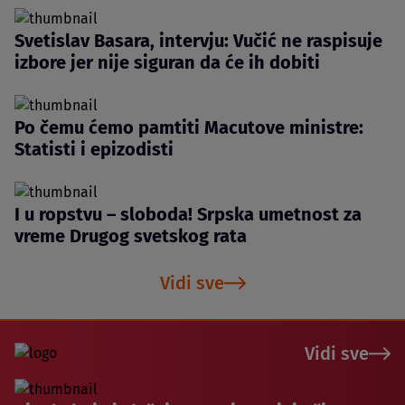
Svetislav Basara, intervju: Vučić ne raspisuje
izbore jer nije siguran da će ih dobiti
Po čemu ćemo pamtiti Macutove ministre:
Statisti i epizodisti
I u ropstvu – sloboda! Srpska umetnost za
vreme Drugog svetskog rata
Vidi sve
Vidi sve