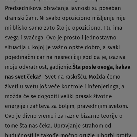
Predsednikova obraćanja javnosti su poseban
dramski žanr. Ni svako opoziciono mišljenje nije
mi blisko samo zato što je opoziciono. I tu ima
svega i svačega. Ovo je prosto i jednostavno
situacija u kojoj je važno opšte dobro, a svaki
pojedinačni ćar na nesreći čiji god da je, izaziva
moju odvratnost, gadjenje.
Šta posle ovoga, kakav
nas svet čeka?
- Svet na raskršću. Možda ćemo
živeti u svetu još veće kontrole i inženjeringa, a
možda će se dogoditi veliki prasak životne
energije i zahteva za boljim, pravednijim svetom.
Ovo je divno vreme i za razne bizarne teorije o
tome šta nas čeka. Upravjanje strahom od
budućnosti je takođe moćno oružje u borbi protiv