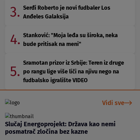
3.
Serđi Roberto je novi fudbaler Los
Anđeles Galaksija
4.
Stanković: "Moja leđa su široka, neka
bude pritisak na meni"
Sramotan prizor iz Srbije: Teren iz druge
5.
po rangu lige više liči na njivu nego na
fudbalsko igralište VIDEO
Vidi sve
Slučaj Energoprojekt: Država kao nemi
posmatrač zločina bez kazne