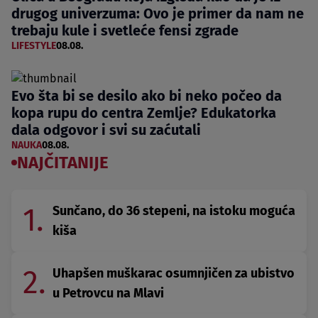
drugog univerzuma: Ovo je primer da nam ne
trebaju kule i svetleće fensi zgrade
LIFESTYLE
08.08.
Evo šta bi se desilo ako bi neko počeo da
kopa rupu do centra Zemlje? Edukatorka
dala odgovor i svi su zaćutali
NAUKA
08.08.
NAJČITANIJE
1.
Sunčano, do 36 stepeni, na istoku moguća
kiša
2.
Uhapšen muškarac osumnjičen za ubistvo
u Petrovcu na Mlavi