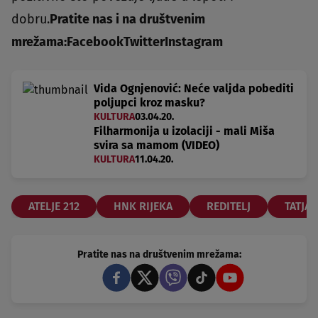
dobru.
Pratite nas i na društvenim
mrežama:
Facebook
Twitter
Instagram
Vida Ognjenović: Neće valjda pobediti
poljupci kroz masku?
KULTURA
03.04.20.
Filharmonija u izolaciji - mali Miša
svira sa mamom (VIDEO)
KULTURA
11.04.20.
ATELJE 212
HNK RIJEKA
REDITELJ
TATJA
Pratite nas na društvenim mrežama: