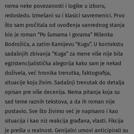
nema neke povezanosti i logike u izboru,
redosledu. Izmešani su i klasici savremenici. Prvo
što sam pročitala od uvođenja vanrednog stanja
bio je roman “Po šumama i gorama” Milenka
Bodrožića, a zatim Kamijevu “Kugu”. U kontekstu
sadašnjih zbivanja “Kuga” za mene više nije bila
egzistencijalistička alegorija kako sam je nekad
doživela, već hronika trenutka, faktografija,
situacije koju živim. Sadašnji trenutak do detalja
opisan pre više decenija. Nema pitanja koja su
sad teme raznih tekstova, a da ih roman nije
postavio. Sve što živimo već je napisano i kao
situacija i kao niz reakcija građana, vlasti. Fikcija
je prešla u realnost. Genijalni umovi anticipirali su