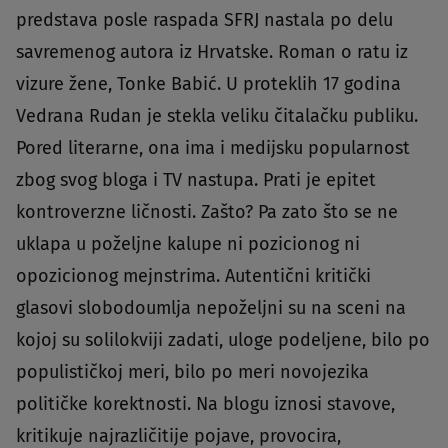
predstava posle raspada SFRJ nastala po delu
savremenog autora iz Hrvatske. Roman o ratu iz
vizure žene, Tonke Babić. U proteklih 17 godina
Vedrana Rudan je stekla veliku čitalačku publiku.
Pored literarne, ona ima i medijsku popularnost
zbog svog bloga i TV nastupa. Prati je epitet
kontroverzne ličnosti. Zašto? Pa zato što se ne
uklapa u poželjne kalupe ni pozicionog ni
opozicionog mejnstrima. Autentični kritički
glasovi slobodoumlja nepoželjni su na sceni na
kojoj su solilokviji zadati, uloge podeljene, bilo po
populističkoj meri, bilo po meri novojezika
političke korektnosti. Na blogu iznosi stavove,
kritikuje najrazličitije pojave, provocira,