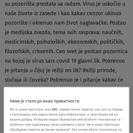
su pozorišta prestala sa radom. Virus je uskočio u
naše živote iz zasede i kao kakav cenzor ukinuo
pozorište i okrenuo nam život naglavačke. Postao
je medijska zvezda, tema svih rasprava: naučnih,
medicinskih, psiholoških, ekonomskih, političkih,
filozofskih, crkvenih. Ceo svet je postao pozornica
na kojoj je virus sars covid 19 glavni lik. Pokrenuo
je pitanja u čijoj je režiji on lik? Režiji prirode,
slučaja ili čoveka? Pokrenuo je i pitanje kakav će
biti odnos publike prema pozorištu kada dođe
Sloboda i kakva će to Sloboda biti. Da li će ljudi
Нама је стало до ваше приватности
pohrliti u pozorište ili ćemo živeti u atmosferi
Ми и наши партнери, њих
603
, чувамо личне податке, као што су подаци
о прегледању или јединствени идентификатори, и приступамо им на
produžene distance, izbegavanja javnog
вашем уређају. Избором опције Прихватам омогућићете технологије за
праћење које подржавају сврхе наведене у делу "ми и наши партнери
okupljanja, podozrivosti prema drugima, paranoje,
обрађујемо податке да бисмо пружили". Ако онемогућите технологије за