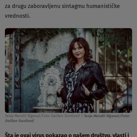
za drugu zaboravljenu sintagmu humanističke
vrednosti.
Tanja Mandić Rigonat/Foto: Dalibor Danilović
|
Tanja Mandić Rigonat/Foto:
Dalibor Danilović
Šta je ovaj virus pokazao o našem društvu, vlasti i