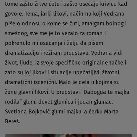
tome zašto žrtve ćute i zašto osećaju krivicu kad
govore. Tema, jarki likovi, način na koji Vedrana
piše o odnosu o kome se ćuti, amalgam bolnog i
smešnog, sve me je to vezalo za roman i
pokrenulo mi osećanja i želju da pišem
dramatizaciju i režiram predstavu. Vedrana vidi
život, ljude, iz svoje specifične originalne tačke i
zato su joj likovi i situacije upečatljivi, životni,
dramatični iscenični. Malo je dela u kojima su
žene glavni likovi. U predstavi “Dabogda te majka
rodila” glumi devet glumica i jedan glumac.
Svetlana Bojković glumi majku, a ćerku Marta
Bereš.