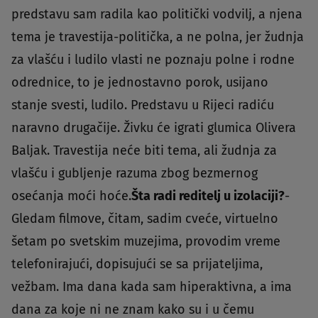
predstavu sam radila kao politički vodvilj, a njena
tema je travestija-politička, a ne polna, jer žudnja
za vlašću i ludilo vlasti ne poznaju polne i rodne
odrednice, to je jednostavno porok, usijano
stanje svesti, ludilo. Predstavu u Rijeci radiću
naravno drugačije. Živku će igrati glumica Olivera
Baljak. Travestija neće biti tema, ali žudnja za
vlašću i gubljenje razuma zbog bezmernog
osećanja moći hoće.
Šta radi reditelj u izolaciji?
-
Gledam filmove, čitam, sadim cveće, virtuelno
šetam po svetskim muzejima, provodim vreme
telefonirajući, dopisujući se sa prijateljima,
vežbam. Ima dana kada sam hiperaktivna, a ima
dana za koje ni ne znam kako su i u čemu