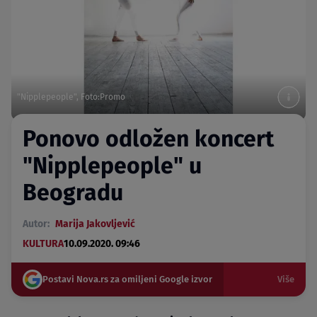
"Nipplepeople", Foto:Promo
Ponovo odložen koncert
"Nipplepeople" u
Beogradu
Autor:
Marija Jakovljević
KULTURA
10.09.2020. 09:46
Postavi Nova.rs za omiljeni Google izvor
Više