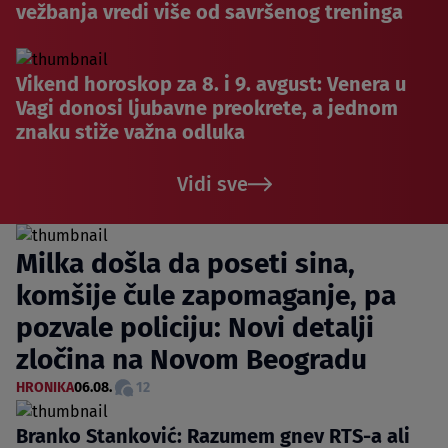
vežbanja vredi više od savršenog treninga
Vikend horoskop za 8. i 9. avgust: Venera u
Vagi donosi ljubavne preokrete, a jednom
znaku stiže važna odluka
Vidi sve
Milka došla da poseti sina,
komšije čule zapomaganje, pa
pozvale policiju: Novi detalji
zločina na Novom Beogradu
HRONIKA
06.08.
12
Branko Stanković: Razumem gnev RTS-a ali