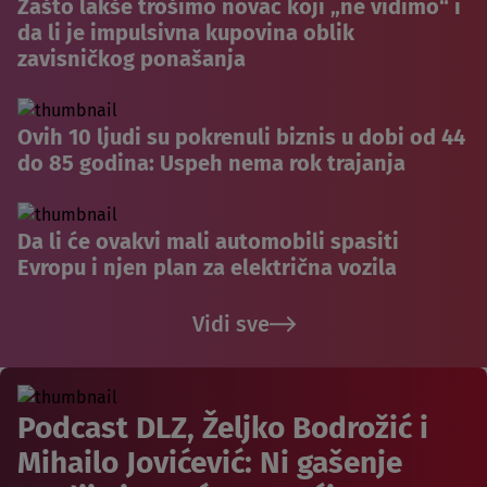
Zašto lakše trošimo novac koji „ne vidimo“ i
da li je impulsivna kupovina oblik
zavisničkog ponašanja
Ovih 10 ljudi su pokrenuli biznis u dobi od 44
do 85 godina: Uspeh nema rok trajanja
Da li će ovakvi mali automobili spasiti
Evropu i njen plan za električna vozila
Vidi sve
Podcast DLZ, Željko Bodrožić i
Mihailo Jovićević: Ni gašenje