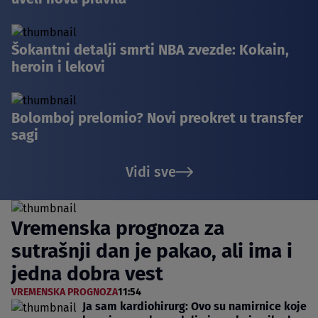
Šokantni detalji smrti NBA zvezde: Kokain,
heroin i lekovi
Bolomboj prelomio? Novi preokret u transfer
sagi
Vidi sve
Vremenska prognoza za
sutrašnji dan je pakao, ali ima i
jedna dobra vest
VREMENSKA PROGNOZA
11:54
Ja sam kardiohirurg: Ovo su namirnice koje