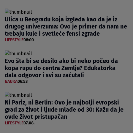
Ulica u Beogradu koja izgleda kao da je iz
drugog univerzuma: Ovo je primer da nam ne
trebaju kule i svetleće fensi zgrade
LIFESTYLE
08:00
Evo šta bi se desilo ako bi neko počeo da
kopa rupu do centra Zemlje? Edukatorka
dala odgovor i svi su zaćutali
NAUKA
06:53
Ni Pariz, ni Berlin: Ovo je najbolji evropski
grad za život i ljude mlađe od 30: Kažu da je
ovde život pristupačan
LIFESTYLE
07.08.