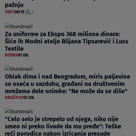
pažnju
SVET
08:15
2
Za uniforme za Ekspo 368 miliona dinara:
Šiće ih Modni atelje Biljana Tipsarević i Luss
Textile
BIZNIS
07.08.
Oblak dima i nad Beogradom, miris paljevine
se oseća u vazduhu, građani na društvenim
mrežama dele snimke: "Ne može da se diše"
DRUŠTVO
07.08.
"Celo selo je strepelo od njega, niko nije
smeo ni preko livade da mu pređe": Teške
reči porodice nakon izricanja presude