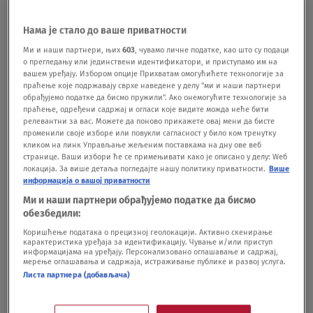
i nije ih potrebno menjati.Vlada Srbije donela je
6. avgusta Uredbu o ponudi važenja kupljenih
Нама је стало до ваше приватности
Ми и наши партнери, њих
603
, чувамо личне податке, као што су подаци
ulaznica za kulturno-umetnicke manifestacije koje
о прегледању или јединствени идентификатори, и приступамо им на
вашем уређају. Избором опције Прихватам омогућићете технологије за
su otkazane usled pandemije zarazne bolesti
праћење које подржавају сврхе наведене у делу "ми и наши партнери
Kovid-19, kojom se uređuju načini i uslovi pod
обрађујемо податке да бисмо пружили". Ако онемогућите технологије за
праћење, одређени садржај и огласи које видите можда неће бити
kojima se može ponuditi odgovarajuća zamena,
релевантни за вас. Можете да поново прикажете овај мени да бисте
променили своје изборе или повукли сагласност у било ком тренутку
odnosno nadoknada za kupljenu neiskorišćenu
кликом на линк Управљање жељеним поставкама на дну ове веб
странице. Ваши избори ће се примењивати како је описано у делу: Wеб
ulaznicu.U skladu sa tom Uredbom organizator
локација. За више детаља погледајте нашу политику приватности.
Више
информација о вашој приватности
nudi kupcu ulaznice mogućnost da je iskoristi
Ми и наши партнери обрађујемо податке да бисмо
tokom narednog održavanja manifestacije ili za
обезбедили:
neku drugu manifestaciju u njegovoj organizaciji,
Коришћење података о прецизној геолокацији. Активно скенирање
карактеристика уређаја за идентификацију. Чување и/или приступ
информацијама на уређају. Персонализовано оглашавање и садржај,
najkasnije do 31. decembra 2021. godine.Treća
мерење оглашавања и садржаја, истраживање публике и развој услуга.
Листа партнера (добављача)
mogućnost je povraćaj novca nakon održavanja
koncerta.