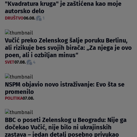
"Kvadratura kruga" je zaštićena kao moje
autorsko delo
DRUŠTVO
06.08.
1
Vučić preko Zelenskog šalje poruku Berlinu,
ali rizikuje bes svojih birača: „Za njega je ovo
poen, ali i ozbiljan minus“
SVET
07.08.
4
NSPM objavio novo istraživanje: Evo šta se
promenilo
POLITIKA
07.08.
BBC o poseti Zelenskog u Beogradu: Nije ga
dočekao Vučić, nije bilo ni ukrajinskih
zastava – jedan detalj posebno privukao