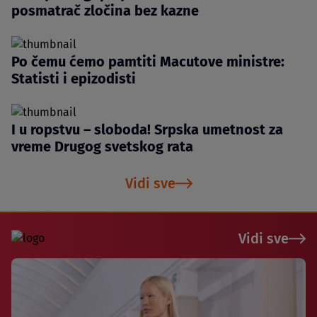
posmatrač zločina bez kazne
Po čemu ćemo pamtiti Macutove ministre:
Statisti i epizodisti
I u ropstvu – sloboda! Srpska umetnost za
vreme Drugog svetskog rata
Vidi sve
Vidi sve