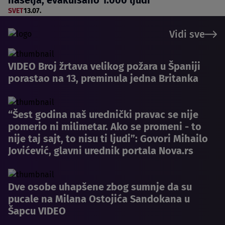
SVET
13.07.
Vidi sve
VIDEO Broj žrtava velikog požara u Španiji
porastao na 13, preminula jedna Britanka
“Šest godina naš urednički pravac se nije
pomerio ni milimetar. Ako se promeni - to
nije taj sajt, to nisu ti ljudi”: Govori Mihailo
Jovićević, glavni urednik portala Nova.rs
Dve osobe uhapšene zbog sumnje da su
pucale na Milana Ostojića Sandokana u
Šapcu VIDEO