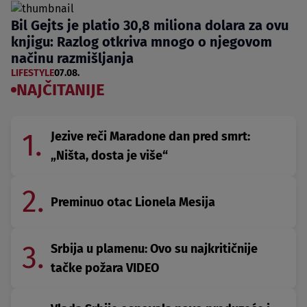
Bil Gejts je platio 30,8 miliona dolara za ovu
knjigu: Razlog otkriva mnogo o njegovom
načinu razmišljanja
LIFESTYLE
07.08.
NAJČITANIJE
1.
Jezive reči Maradone dan pred smrt:
„Ništa, dosta je više“
2.
Preminuo otac Lionela Mesija
3.
Srbija u plamenu: Ovo su najkritičnije
tačke požara VIDEO