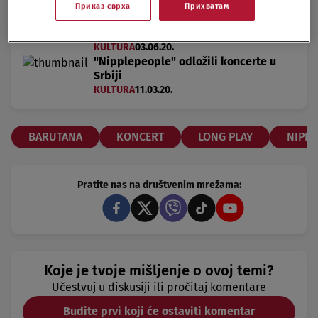
Приказ сврха
Прихватам
"Nipplepeople" 10. jula u Barutani
KULTURA
03.06.20.
"Nipplepeople" odložili koncerte u
Srbiji
KULTURA
11.03.20.
BARUTANA
KONCERT
LONG PLAY
NIPPL
Pratite nas na društvenim mrežama:
Koje je tvoje mišljenje o ovoj temi?
Učestvuj u diskusiji ili pročitaj komentare
Budite prvi koji će ostaviti komentar