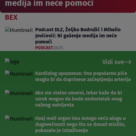
medija im neće pomoći
BEX
Podcast DLZ, Željko Bodrožić i Mihailo
Jovićević: Ni gašenje medija im neće
pomoći
PODCAST
28.07.
Vidi sve
Kardiolog upozorava: Ovo popularno piće
moglo bi da doprinese začepljenju arterija
Ako ste stalno umorni, lekar kaže da bi
uzrok mogao da bude nedostatak ovog
važnog nutrijenta
Ovaj mali organ ima mnogo veću ulogu u
dugovečnosti nego što se dosad mislilo,
pokazalo je istraživanje