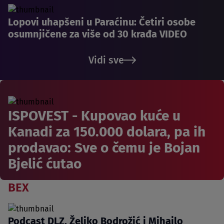
Lopovi uhapšeni u Paraćinu: Četiri osobe
osumnjičene za više od 30 krađa VIDEO
Vidi sve
ISPOVEST - Kupovao kuće u
Kanadi za 150.000 dolara, pa ih
prodavao: Sve o čemu je Bojan
Bjelić ćutao
BEX
Podcast DLZ, Željko Bodrožić i Mihailo