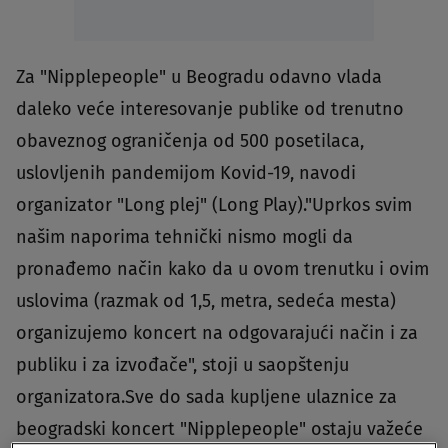
Za "Nipplepeople" u Beogradu odavno vlada
daleko veće interesovanje publike od trenutno
obaveznog ograničenja od 500 posetilaca,
uslovljenih pandemijom Kovid-19, navodi
organizator "Long plej" (Long Play)."Uprkos svim
našim naporima tehnički nismo mogli da
pronađemo način kako da u ovom trenutku i ovim
uslovima (razmak od 1,5, metra, sedeća mesta)
organizujemo koncert na odgovarajući način i za
publiku i za izvođače", stoji u saopštenju
organizatora.Sve do sada kupljene ulaznice za
beogradski koncert "Nipplepeople" ostaju važeće