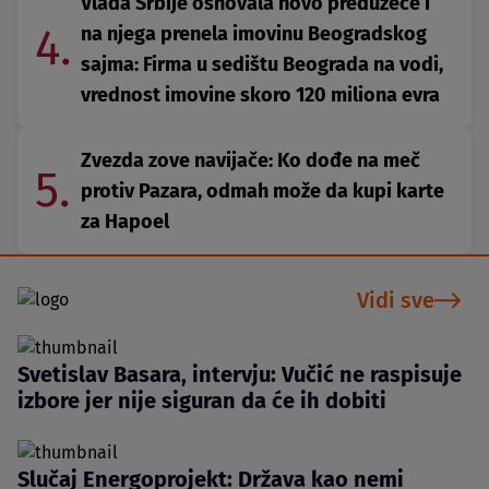
Vlada Srbije osnovala novo preduzeće i
4.
na njega prenela imovinu Beogradskog
sajma: Firma u sedištu Beograda na vodi,
vrednost imovine skoro 120 miliona evra
Zvezda zove navijače: Ko dođe na meč
5.
protiv Pazara, odmah može da kupi karte
za Hapoel
Vidi sve
Svetislav Basara, intervju: Vučić ne raspisuje
izbore jer nije siguran da će ih dobiti
Slučaj Energoprojekt: Država kao nemi