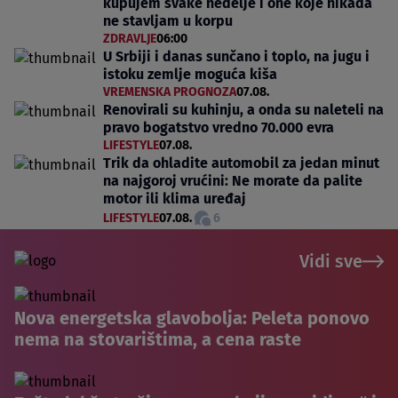
kupujem svake nedelje i one koje nikada
ne stavljam u korpu
ZDRAVLJE
06:00
U Srbiji i danas sunčano i toplo, na jugu i
istoku zemlje moguća kiša
VREMENSKA PROGNOZA
07.08.
Renovirali su kuhinju, a onda su naleteli na
pravo bogatstvo vredno 70.000 evra
LIFESTYLE
07.08.
Trik da ohladite automobil za jedan minut
na najgoroj vrućini: Ne morate da palite
motor ili klima uređaj
LIFESTYLE
07.08.
6
Vidi sve
Nova energetska glavobolja: Peleta ponovo
nema na stovarištima, a cena raste