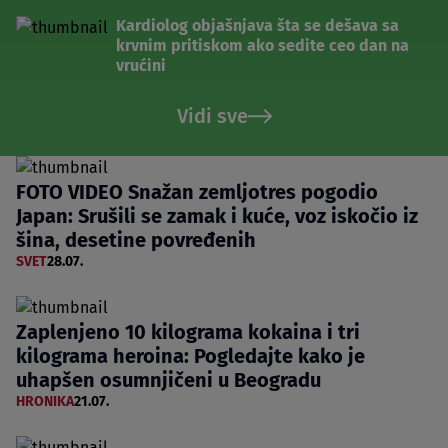
Kardiolog objašnjava šta se dešava sa
krvnim pritiskom ako sedite ceo dan na
vrućini
Vidi sve
FOTO VIDEO Snažan zemljotres pogodio
Japan: Srušili se zamak i kuće, voz iskočio iz
šina, desetine povređenih
SVET
28.07.
Zaplenjeno 10 kilograma kokaina i tri
kilograma heroina: Pogledajte kako je
uhapšen osumnjičeni u Beogradu
HRONIKA
21.07.