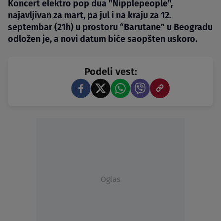
Koncert elektro pop dua "Nipplepeople",
najavljivan za mart, pa jul i na kraju za 12.
septembar (21h) u prostoru “Barutane” u Beogradu
odložen je, a novi datum biće saopšten uskoro.
Podeli vest:
Oglas