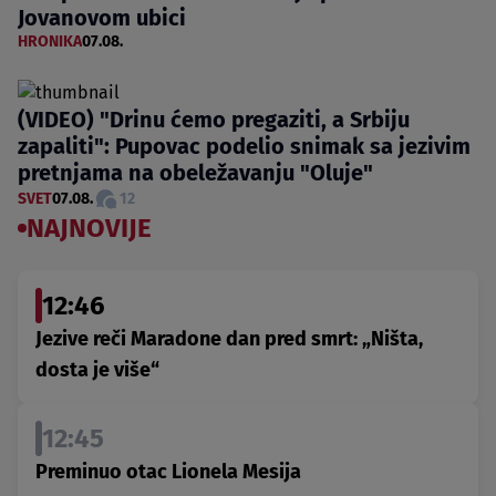
Jovanovom ubici
HRONIKA
07.08.
(VIDEO) "Drinu ćemo pregaziti, a Srbiju
zapaliti": Pupovac podelio snimak sa jezivim
pretnjama na obeležavanju "Oluje"
SVET
07.08.
12
NAJNOVIJE
12:46
Jezive reči Maradone dan pred smrt: „Ništa,
dosta je više“
12:45
Preminuo otac Lionela Mesija