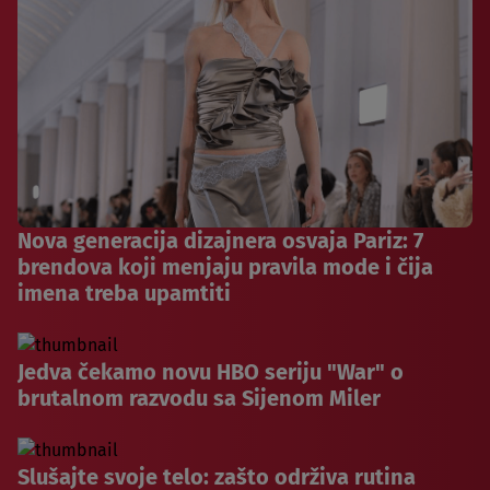
Nova generacija dizajnera osvaja Pariz: 7
brendova koji menjaju pravila mode i čija
imena treba upamtiti
Jedva čekamo novu HBO seriju "War" o
brutalnom razvodu sa Sijenom Miler
Slušajte svoje telo: zašto održiva rutina