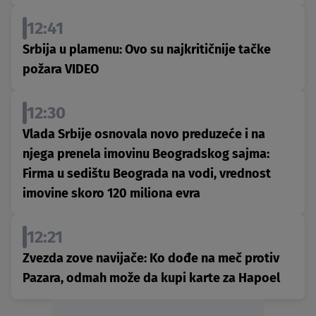
12:41
Srbija u plamenu: Ovo su najkritičnije tačke
požara VIDEO
12:30
Vlada Srbije osnovala novo preduzeće i na
njega prenela imovinu Beogradskog sajma:
Firma u sedištu Beograda na vodi, vrednost
imovine skoro 120 miliona evra
12:21
Zvezda zove navijače: Ko dođe na meč protiv
Pazara, odmah može da kupi karte za Hapoel