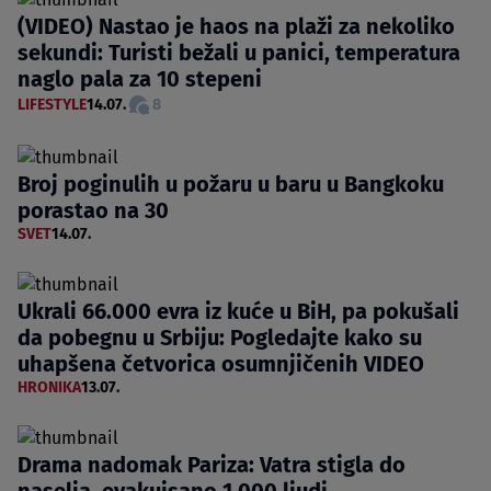
(VIDEO) Nastao je haos na plaži za nekoliko
sekundi: Turisti bežali u panici, temperatura
naglo pala za 10 stepeni
LIFESTYLE
14.07.
8
Broj poginulih u požaru u baru u Bangkoku
porastao na 30
SVET
14.07.
Ukrali 66.000 evra iz kuće u BiH, pa pokušali
da pobegnu u Srbiju: Pogledajte kako su
uhapšena četvorica osumnjičenih VIDEO
HRONIKA
13.07.
Drama nadomak Pariza: Vatra stigla do
naselja, evakuisano 1.000 ljudi