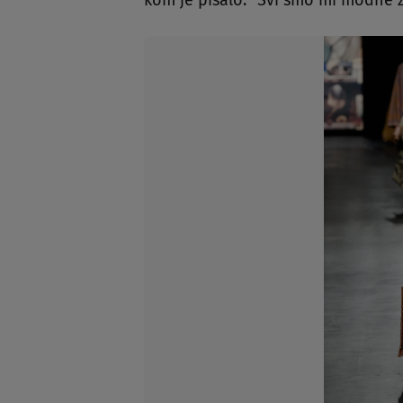
kom je pisalo: "Svi smo mi modne ž