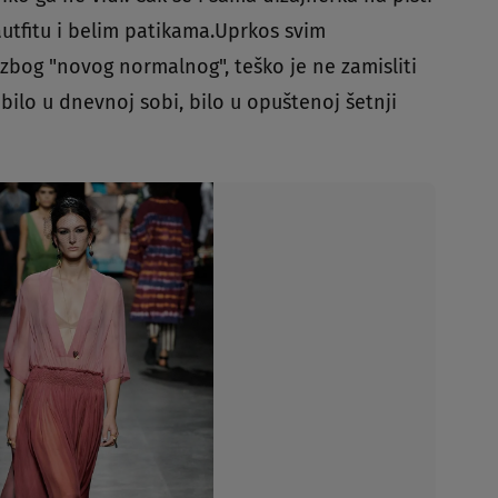
tfitu i belim patikama.Uprkos svim
zbog "novog normalnog", teško je ne zamisliti
 bilo u dnevnoj sobi, bilo u opuštenoj šetnji