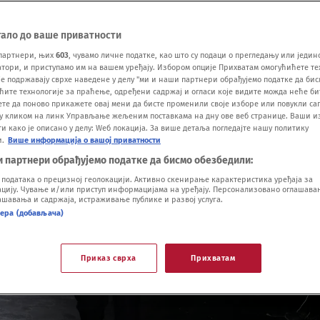
тало до ваше приватности
партнери, њих
603
, чувамо личне податке, као што су подаци о прегледању или једин
ори, и приступамо им на вашем уређају. Избором опције Прихватам омогућићете те
е подржавају сврхе наведене у делу "ми и наши партнери обрађујемо податке да бис
ћите технологије за праћење, одређени садржај и огласи које видите можда неће б
ете да поново прикажете овај мени да бисте променили своје изборе или повукли саг
у кликом на линк Управљање жељеним поставкама на дну ове веб странице. Ваши и
 како је описано у делу: Wеб локација. За више детаља погледајте нашу политику
и.
Више информација о вашој приватности
и партнери обрађујемо податке да бисмо обезбедили:
одатака о прецизној геолокацији. Активно скенирање карактеристика уређаја за
ију. Чување и/или приступ информацијама на уређају. Персонализовано оглашавањ
шавања и садржаја, истраживање публике и развој услуга.
нера (добављача)
Приказ сврха
Прихватам