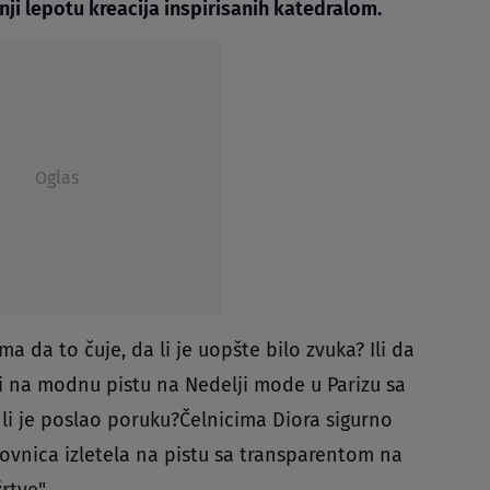
nji lepotu kreacija inspirisanih katedralom.
Oglas
 da to čuje, da li je uopšte bilo zvuka? Ili da
i na modnu pistu na Nedelji mode u Parizu sa
li je poslao poruku?Čelnicima Diora sigurno
tovnica izletela na pistu sa transparentom na