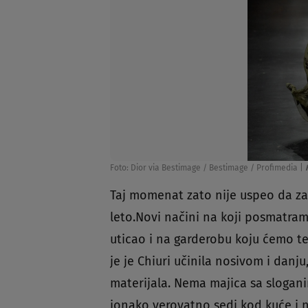
Foto: Dior via Bestimage / Bestimage / Profimedia
|
Taj momenat zato nije uspeo da zas
leto.Novi načini na koji posmatram
uticao i na garderobu koju ćemo tek
je je Chiuri učinila nosivom i danj
materijala. Nema majica sa sloganim
ionako verovatno sedi kod kuće i ni