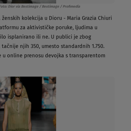
Foto: Dior via Bestimage / Bestimage / Profimedia
 ženskih kolekcija u Dioru - Maria Grazia Chiuri
atformu za aktivističke poruke, ljudima u
bilo isplanirano ili ne. U publici je zbog
 tačnije njih 350, umesto standardnih 1.750.
 se u online prenosu devojka s transparentom