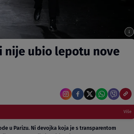
i nije ubio lepotu nove
Više
ode u Parizu. Ni devojka koja je s transparentom