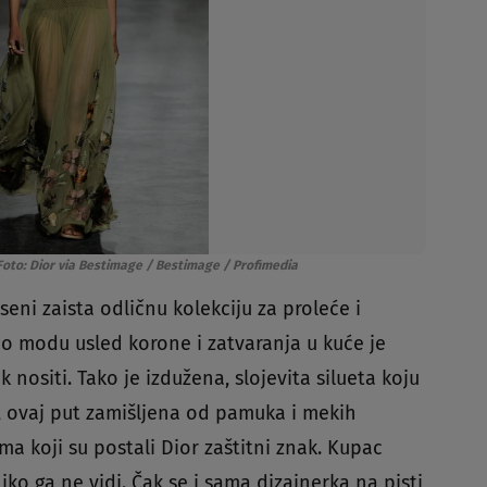
Foto: Dior via Bestimage / Bestimage / Profimedia
eni zaista odličnu kolekciju za proleće i
o modu usled korone i zatvaranja u kuće je
 nositi. Tako je izdužena, slojevita silueta koju
u, ovaj put zamišljena od pamuka i mekih
a koji su postali Dior zaštitni znak. Kupac
ko ga ne vidi. Čak se i sama dizajnerka na pisti