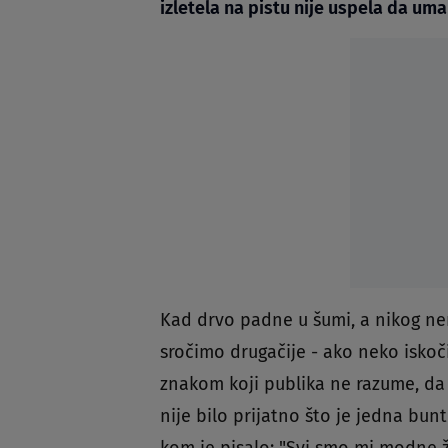
izletela na pistu nije uspela da uma
Kad drvo padne u šumi, a nikog nema
sročimo drugačije - ako neko iskoč
znakom koji publika ne razume, da 
nije bilo prijatno što je jedna bun