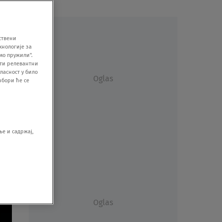
ствени
хнологије за
мо пружили".
ити релевантни
ласност у било
Oglas
збори ће се
е и садржај,
Oglas