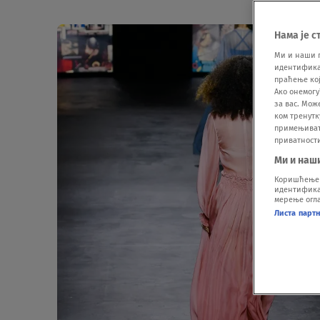
Нама је с
Ми и наши 
идентификат
праћење кој
Ако онемогу
за вас. Мож
ком тренутк
примењивати
приватност
Ми и наш
Коришћење п
идентификац
мерење огла
Листа парт