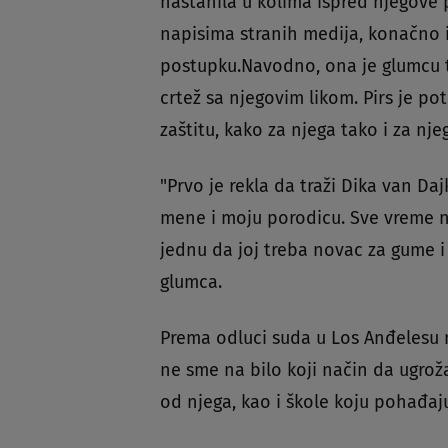
nastanila u kolima ispred njegove 
napisima stranih medija, konačno 
postupku.Navodno, ona je glumcu tr
crtež sa njegovim likom. Pirs je pot
zaštitu, kako za njega tako i za nj
"Prvo je rekla da traži Dika van Daj
mene i moju porodicu. Sve vreme na
jednu da joj treba novac za gume i d
glumca.
Prema odluci suda u Los Anđelesu n
ne sme na bilo koji način da ugrož
od njega, kao i škole koju pohađaj