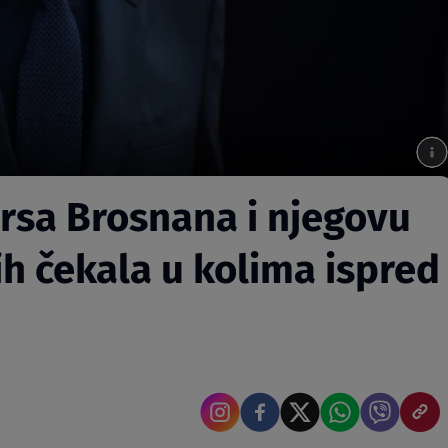
irsa Brosnana i njegovu
h čekala u kolima ispred