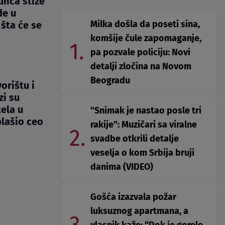
nca stiže
de u
Milka došla da poseti sina,
šta će se
komšije čule zapomaganje,
1.
pa pozvale policiju: Novi
detalji zločina na Novom
Beogradu
orištu i
zi su
ela u
"Snimak je nastao posle tri
lašio ceo
rakije": Muzičari sa viralne
2.
svadbe otkrili detalje
veselja o kom Srbija bruji
danima (VIDEO)
Gošća izazvala požar
luksuznog apartmana, a
3.