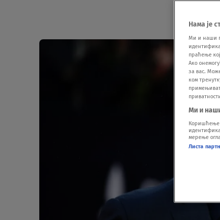
Нама је с
Ми и наши 
идентификат
праћење кој
Ако онемогу
за вас. Мож
ком тренутк
примењивати
приватност
Ми и наш
Коришћење п
идентификац
мерење огла
Листа парт