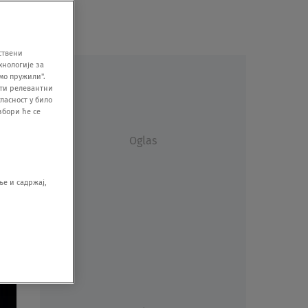
ствени
хнологије за
мо пружили".
ити релевантни
ласност у било
збори ће се
Oglas
е и садржај,