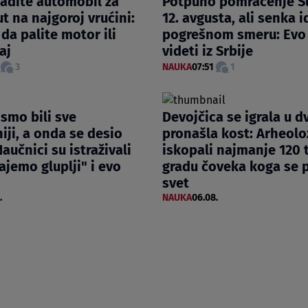
ladite automobil za
Potpuno pomračenje Su
t na najgoroj vrućini:
12. avgusta, ali senka i
da palite motor ili
pogrešnom smeru: Evo 
aj
videti iz Srbije
3
NAUKA
07:51
1
smo bili sve
Devojčica se igrala u dv
iji, a onda se desio
pronašla kost: Arheolo
aučnici su istraživali
iskopali najmanje 120 t
ajemo gluplji" i evo
gradu čoveka koga se p
svet
.
NAUKA
06.08.