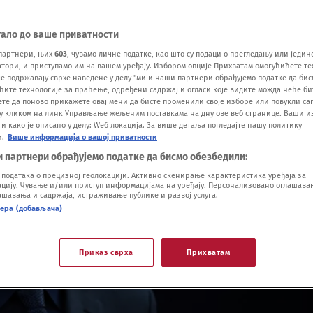
тало до ваше приватности
партнери, њих
603
, чувамо личне податке, као што су подаци о прегледању или једин
ори, и приступамо им на вашем уређају. Избором опције Прихватам омогућићете те
е подржавају сврхе наведене у делу "ми и наши партнери обрађујемо податке да бис
ћите технологије за праћење, одређени садржај и огласи које видите можда неће б
ете да поново прикажете овај мени да бисте променили своје изборе или повукли саг
у кликом на линк Управљање жељеним поставкама на дну ове веб странице. Ваши и
 како је описано у делу: Wеб локација. За више детаља погледајте нашу политику
и.
Више информација о вашој приватности
и партнери обрађујемо податке да бисмо обезбедили:
одатака о прецизној геолокацији. Активно скенирање карактеристика уређаја за
ију. Чување и/или приступ информацијама на уређају. Персонализовано оглашавањ
шавања и садржаја, истраживање публике и развој услуга.
нера (добављача)
Приказ сврха
Прихватам