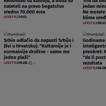
Renovirali su kuhinju, a onda su
Trik da oh
naleteli na pravo bogatstvo
jedan minu
vredno 70.000 evra
Ne morate 
klima uređ
LIFESTYLE
10:03
LIFESTYLE
09:22
Srbin odlučio da napusti Srbiju i
Godinama 
živi u Hrvatskoj: "Kulturnije je i
inteligentn
normalnije društvo - samo me
preokret: N
jedno plaši"
"da li post
rezultata
LIFESTYLE
06.08.
4
LIFESTYLE
06.08