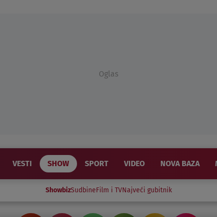
Oglas
VESTI
SHOW
SPORT
VIDEO
NOVA BAZA
Showbiz
Sudbine
Film i TV
Najveći gubitnik