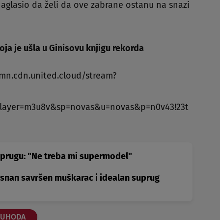
s naglasio da želi da ove zabrane ostanu na snazi
a je ušla u Ginisovu knjigu rekorda
umn.cdn.united.cloud/stream?
layer=m3u8v&sp=novas&u=novas&p=n0v43!23t
uprugu: "Ne treba mi supermodel"
osnan savršen muškarac i idealan suprug
UHODA