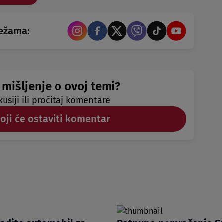
režama:
 mišljenje o ovoj temi?
kusiji ili pročitaj komentare
koji će ostaviti komentar