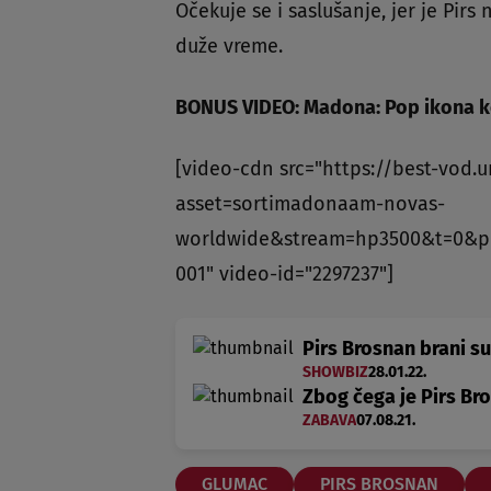
Očekuje se i saslušanje, jer je Pir
duže vreme.
BONUS VIDEO: Madona: Pop ikona koj
[video-cdn src="https://best-vod.
asset=sortimadonaam-novas-
worldwide&stream=hp3500&t=0&p
001" video-id="2297237"]
Pirs Brosnan brani s
SHOWBIZ
28.01.22.
Zbog čega je Pirs Br
ZABAVA
07.08.21.
GLUMAC
PIRS BROSNAN