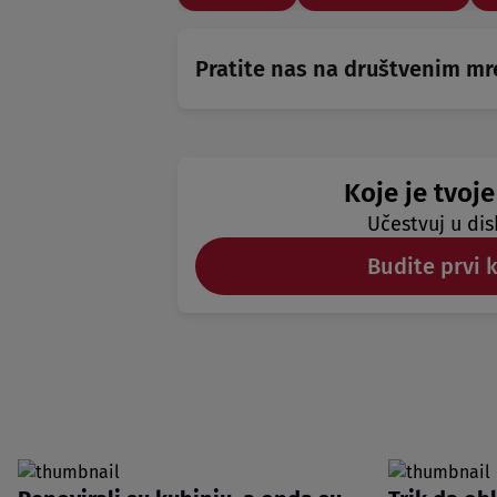
Pratite nas na društvenim m
Koje je tvoje
Učestvuj u dis
Budite prvi 