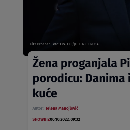
Pirs Brosnan Foto: EPA-EFE/JULIEN DE ROSA
Žena proganjala P
porodicu: Danima i
kuće
Autor:
Jelena Manojlović
SHOWBIZ
06.10.2022. 09:32