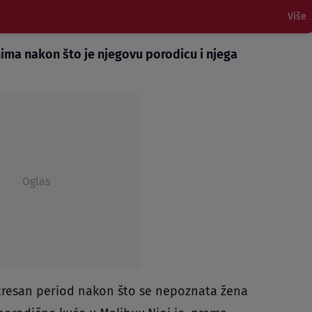
Više
ima nakon što je njegovu porodicu i njega
Oglas
tresan period nakon što se nepoznata žena