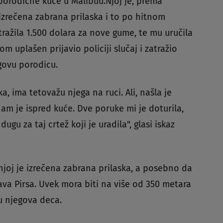
porodične kuće u Malibuu.Njoj je, prema
izrečena zabrana prilaska i to po hitnom
ažila 1.500 dolara za nove gume, te mu uručila
om uplašen prijavio policiji slučaj i zatražio
egovu porodicu.
ka, ima tetovažu njega na ruci. Ali, našla je
m je ispred kuće. Dve poruke mi je doturila,
ugu za taj crtež koji je uradila", glasi iskaz
joj je izrečena zabrana prilaska, a posebno da
ava Pirsa. Uvek mora biti na više od 350 metara
u njegova deca.