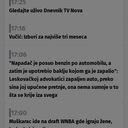
17:25
Gledajte uživo Dnevnik TV Nova
17:16
Vučić: Izbori za najviše tri meseca
17:06
"Napadač je posuo benzin po automobilu, a
zatim je upotrebio baklju kojom ga je zapalio":
Leskovačkoj advokatici zapaljen auto, preko
sina joj upućene pretnje, ona nema sumnje u to
šta se krije iza svega
17:00
Muškarac ide na draft WNBA gde igraju žene,