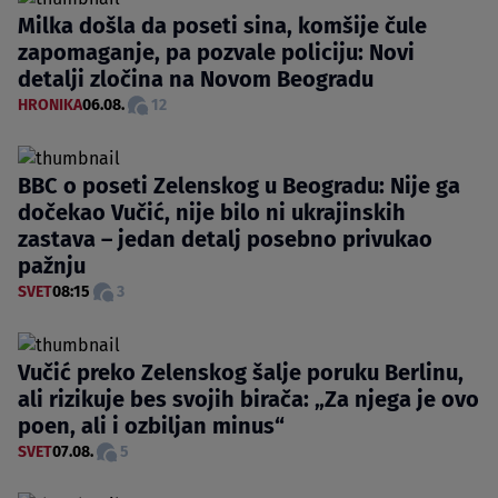
Milka došla da poseti sina, komšije čule
zapomaganje, pa pozvale policiju: Novi
detalji zločina na Novom Beogradu
HRONIKA
06.08.
12
BBC o poseti Zelenskog u Beogradu: Nije ga
dočekao Vučić, nije bilo ni ukrajinskih
zastava – jedan detalj posebno privukao
pažnju
SVET
08:15
3
Vučić preko Zelenskog šalje poruku Berlinu,
ali rizikuje bes svojih birača: „Za njega je ovo
poen, ali i ozbiljan minus“
SVET
07.08.
5