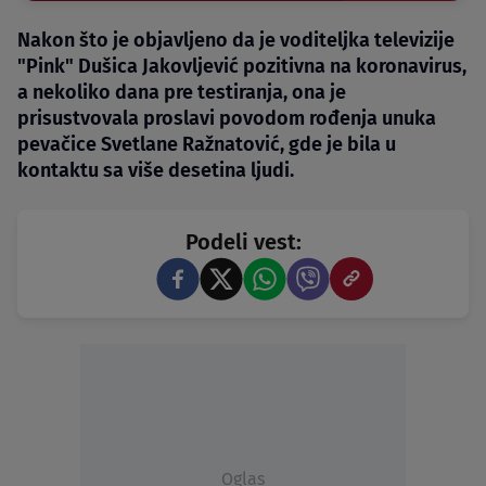
Nakon što je objavljeno da je voditeljka televizije
"Pink" Dušica Jakovljević pozitivna na koronavirus,
a nekoliko dana pre testiranja, ona je
prisustvovala proslavi povodom rođenja unuka
pevačice Svetlane Ražnatović, gde je bila u
kontaktu sa više desetina ljudi.
Podeli vest:
Oglas