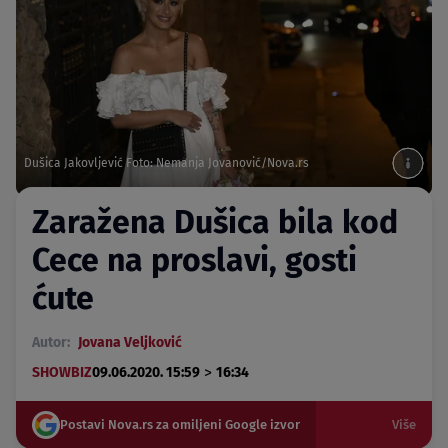
Dušica Jakovljević Foto: Nemanja Jovanović/Nova.rs
Zaražena Dušica bila kod
Cece na proslavi, gosti
ćute
Autor:
Jovana Veljković
>
SHOWBIZ
09.06.2020. 15:59
16:34
Postavi Nova.rs za omiljeni Google izvor
Više