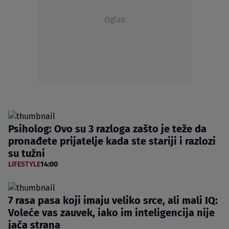
Oglas
Psiholog: Ovo su 3 razloga zašto je teže da
pronađete prijatelje kada ste stariji i razlozi
su tužni
LIFESTYLE
14:00
7 rasa pasa koji imaju veliko srce, ali mali IQ:
Voleće vas zauvek, iako im inteligencija nije
jača strana