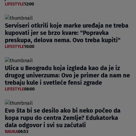
LIFESTYLE
12:00
Serviseri otkrili koje marke uređaja ne treba
kupovati jer se brzo kvare: "Popravka
preskupa, delova nema. Ovo treba kupiti"
LIFESTYLE
10:00
Ulica u Beogradu koja izgleda kao da je iz
drugog univerzuma: Ovo je primer da nam ne
trebaju kule i svetleće fensi zgrade
LIFESTYLE
08:00
Evo šta bi se desilo ako bi neko počeo da
kopa rupu do centra Zemlje? Edukatorka
dala odgovor i svi su zaćutali
NAUKA
06:53