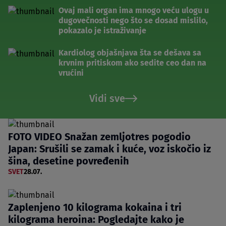
Ovaj mali organ ima mnogo veću ulogu u
dugovečnosti nego što se dosad mislilo,
pokazalo je istraživanje
Kardiolog objašnjava šta se dešava sa
krvnim pritiskom ako sedite ceo dan na
vrućini
Vidi sve
FOTO VIDEO Snažan zemljotres pogodio
Japan: Srušili se zamak i kuće, voz iskočio iz
šina, desetine povređenih
SVET
28.07.
Zaplenjeno 10 kilograma kokaina i tri
kilograma heroina: Pogledajte kako je