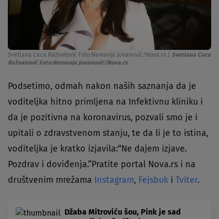
Svetlana Ceca Ražnatović Foto:Nemanja Jovanović/Nova.rs
|
Svetlana Ceca
Ražnatović Foto:Nemanja Jovanović/Nova.rs
Podsetimo, odmah nakon naših saznanja da je
voditeljka hitno primljena na Infektivnu kliniku i
da je pozitivna na koronavirus, pozvali smo je i
upitali o zdravstvenom stanju, te da li je to istina,
voditeljka je kratko izjavila:“Ne dajem izjave.
Pozdrav i doviđenja.”Pratite portal Nova.rs i na
društvenim mrežama
Instagram
,
Fejsbuk
i
Tviter
.
Džaba Mitroviću šou, Pink je sad