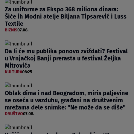
Za uniforme za Ekspo 368 miliona dinara:
Šiće ih Modni atelje Biljana Tipsarević i Luss
Textile
BIZNIS
07.08.
Da li će mu publika ponovo zviždati? Festival
u Vrnjačkoj Banji prerasta u festival Željka
Mitrovića
KULTURA
06:25
Oblak dima i nad Beogradom, miris paljevine
se oseća u vazduhu, građani na društvenim
mrežama dele snimke: "Ne može da se diše"
DRUŠTVO
07.08.