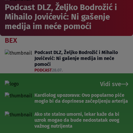
Podcast DLZ, Željko Bodrožić i
Mihailo Jovićević: Ni gašenje
medija im neće pomoći
BEX
Podcast DLZ, Željko Bodrožić i Mihailo
Jovićević: Ni gašenje medija im neće
pomoći
PODCAST
28.07.
Vidi sve
Kardiolog upozorava: Ovo popularno piće
moglo bi da doprinese začepljenju arterija
Ako ste stalno umorni, lekar kaže da bi
uzrok mogao da bude nedostatak ovog
važnog nutrijenta