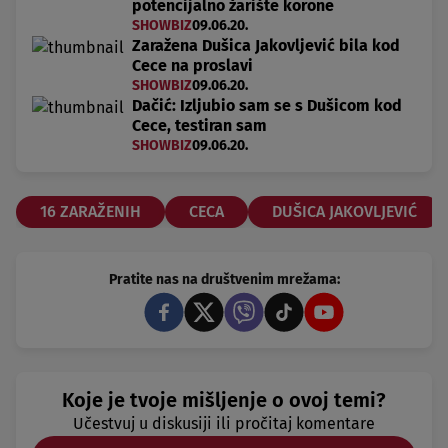
potencijalno žarište korone
SHOWBIZ
09.06.20.
Zaražena Dušica Jakovljević bila kod
Cece na proslavi
SHOWBIZ
09.06.20.
Dačić: Izljubio sam se s Dušicom kod
Cece, testiran sam
SHOWBIZ
09.06.20.
16 ZARAŽENIH
CECA
DUŠICA JAKOVLJEVIĆ
Pratite nas na društvenim mrežama:
Koje je tvoje mišljenje o ovoj temi?
Učestvuj u diskusiji ili pročitaj komentare