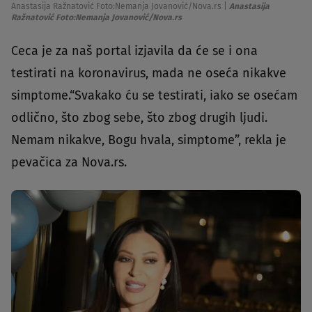
Anastasija Ražnatović Foto:Nemanja Jovanović/Nova.rs
|
Anastasija
Ražnatović Foto:Nemanja Jovanović/Nova.rs
Ceca je za naš portal izjavila da će se i ona
testirati na koronavirus, mada ne oseća nikakve
simptome.“Svakako ću se testirati, iako se osećam
odlično, što zbog sebe, što zbog drugih ljudi.
Nemam nikakve, Bogu hvala, simptome”, rekla je
pevačica za Nova.rs.