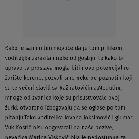
Kako je samim tim moguće da je tom prilikom
voditeljka zarazila i neke od gostiju, te kako bi
upravo ta proslava mogla biti novo potencijalno
žarište korone, pozvali smo neke od poznatih koji
su te večeri slavili sa Ražnatovićima.Međutim,
mnoge od zvanica koje su prisustvovale ovoj
žurki, otvoreno izbegavaju da se oglase po tom
pitanju.Tako voditeljka Jovana Joksimović i glumac
Vuk Kostić nisu odgovarali na naše pozive,
pevačica Marina Visković bila je nedostupna za