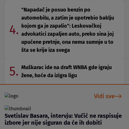
"Napadač je posuo benzin po
automobilu, a zatim je upotrebio baklju
4.
kojom ga je zapalio": Leskovačkoj
advokatici zapaljen auto, preko sina joj
upućene pretnje, ona nema sumnje u to
šta se krije iza svega
5.
Muškarac ide na draft WNBA gde igraju
žene, hoće da izigra ligu
Vidi sve
Svetislav Basara, intervju: Vučić ne raspisuje
izbore jer nije siguran da će ih dobiti