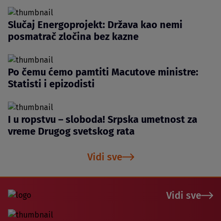
Slučaj Energoprojekt: Država kao nemi
posmatrač zločina bez kazne
Po čemu ćemo pamtiti Macutove ministre:
Statisti i epizodisti
I u ropstvu – sloboda! Srpska umetnost za
vreme Drugog svetskog rata
Vidi sve
Vidi sve