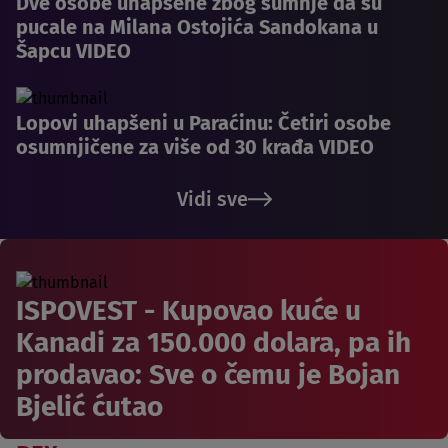
Dve osobe uhapšene zbog sumnje da su
pucale na Milana Ostojića Sandokana u
Šapcu VIDEO
Lopovi uhapšeni u Paraćinu: Četiri osobe
osumnjičene za više od 30 krađa VIDEO
Vidi sve
ISPOVEST - Kupovao kuće u
Kanadi za 150.000 dolara, pa ih
prodavao: Sve o čemu je Bojan
Bjelić ćutao