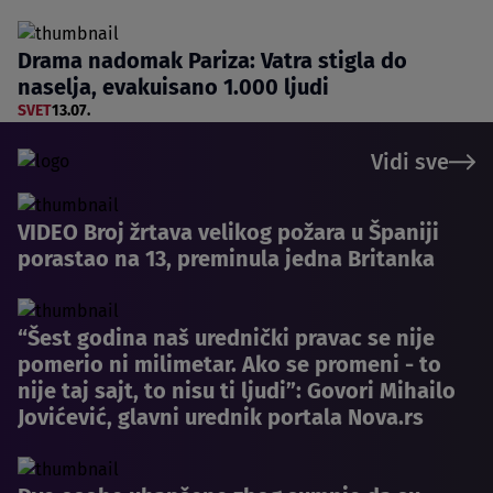
Drama nadomak Pariza: Vatra stigla do
naselja, evakuisano 1.000 ljudi
SVET
13.07.
Vidi sve
VIDEO Broj žrtava velikog požara u Španiji
porastao na 13, preminula jedna Britanka
“Šest godina naš urednički pravac se nije
pomerio ni milimetar. Ako se promeni - to
nije taj sajt, to nisu ti ljudi”: Govori Mihailo
Jovićević, glavni urednik portala Nova.rs