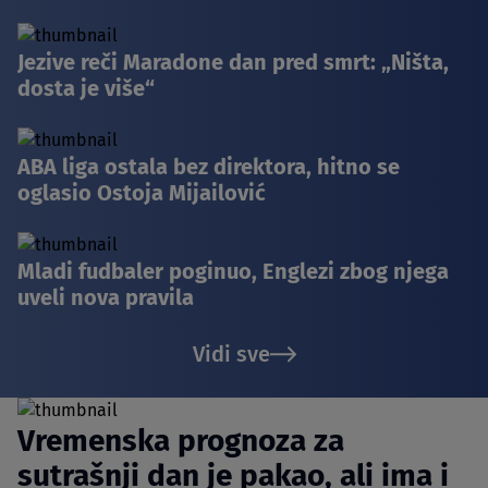
Jezive reči Maradone dan pred smrt: „Ništa,
dosta je više“
ABA liga ostala bez direktora, hitno se
oglasio Ostoja Mijailović
Mladi fudbaler poginuo, Englezi zbog njega
uveli nova pravila
Vidi sve
Vremenska prognoza za
sutrašnji dan je pakao, ali ima i