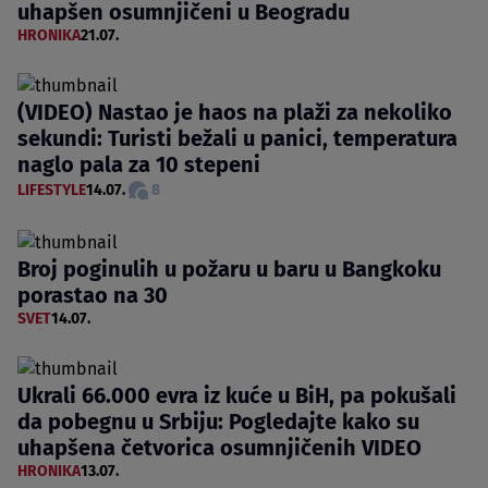
uhapšen osumnjičeni u Beogradu
HRONIKA
21.07.
(VIDEO) Nastao je haos na plaži za nekoliko
sekundi: Turisti bežali u panici, temperatura
naglo pala za 10 stepeni
LIFESTYLE
14.07.
8
Broj poginulih u požaru u baru u Bangkoku
porastao na 30
SVET
14.07.
Ukrali 66.000 evra iz kuće u BiH, pa pokušali
da pobegnu u Srbiju: Pogledajte kako su
uhapšena četvorica osumnjičenih VIDEO
HRONIKA
13.07.