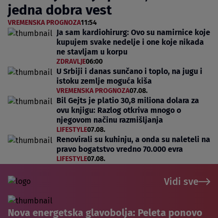
jedna dobra vest
VREMENSKA PROGNOZA
11:54
Ja sam kardiohirurg: Ovo su namirnice koje
kupujem svake nedelje i one koje nikada
ne stavljam u korpu
ZDRAVLJE
06:00
U Srbiji i danas sunčano i toplo, na jugu i
istoku zemlje moguća kiša
VREMENSKA PROGNOZA
07.08.
Bil Gejts je platio 30,8 miliona dolara za
ovu knjigu: Razlog otkriva mnogo o
njegovom načinu razmišljanja
LIFESTYLE
07.08.
Renovirali su kuhinju, a onda su naleteli na
pravo bogatstvo vredno 70.000 evra
LIFESTYLE
07.08.
Vidi sve
Nova energetska glavobolja: Peleta ponovo