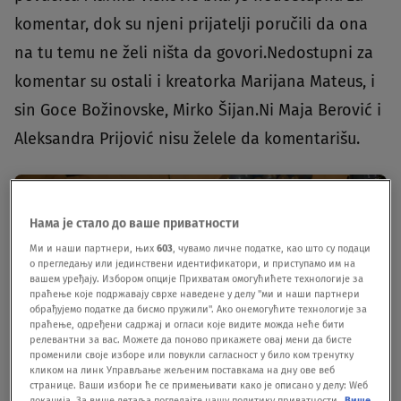
komentar, dok su njeni prijatelji poručili da ona
na tu temu ne želi ništa da govori.Nedostupni za
komentar su ostali i kreatorka Marijana Mateus, i
sin Goce Božinovske, Mirko Šijan.Ni Maja Berović i
Aleksandra Prijović nisu želele da komentarišu.
Нама је стало до ваше приватности
Ми и наши партнери, њих
603
, чувамо личне податке, као што су подаци
о прегледању или јединствени идентификатори, и приступамо им на
вашем уређају. Избором опције Прихватам омогућићете технологије за
праћење које подржавају сврхе наведене у делу "ми и наши партнери
обрађујемо податке да бисмо пружили". Ако онемогућите технологије за
праћење, одређени садржај и огласи које видите можда неће бити
релевантни за вас. Можете да поново прикажете овај мени да бисте
променили своје изборе или повукли сагласност у било ком тренутку
кликом на линк Управљање жељеним поставкама на дну ове веб
странице. Ваши избори ће се примењивати како је описано у делу: Wеб
локација. За више детаља погледајте нашу политику приватности.
Више