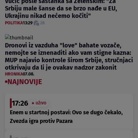
Vučić posle sastanka sa Zelenskim: "Za
Srbiju male šanse da se brzo nađe u EU,
Ukrajinu nikad nećemo kočiti"
POLITIKA
13:29
28
Dronovi iz vazduha "love" bahate vozače,
nemojte se iznenaditi ako vam stigne kazna:
MUP najavio kontrole širom Srbije, stručnjaci
otkrivaju da li je ovakav nadzor zakonit
HRONIKA
07.08.
NAJNOVIJE
17:26
UŽIVO
Enem u startnoj postavi: Ovo se dugo čekalo,
Zvezda igra protiv Pazara