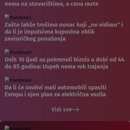
nema na stovarištima, a cena raste
Zašto lakše trošimo novac koji „ne vidimo“ i
da li je impulsivna kupovina oblik
zavisničkog ponašanja
Ovih 10 ljudi su pokrenuli biznis u dobi od 44
do 85 godina: Uspeh nema rok trajanja
Da li će ovakvi mali automobili spasiti
Evropu i njen plan za električna vozila
Vidi sve