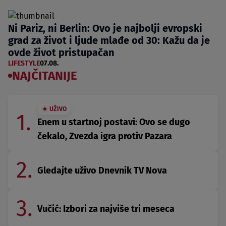
Ni Pariz, ni Berlin: Ovo je najbolji evropski
grad za život i ljude mlađe od 30: Kažu da je
ovde život pristupačan
LIFESTYLE
07.08.
NAJČITANIJE
UŽIVO
1.
Enem u startnoj postavi: Ovo se dugo
čekalo, Zvezda igra protiv Pazara
2.
Gledajte uživo Dnevnik TV Nova
3.
Vučić: Izbori za najviše tri meseca