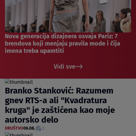
Nova generacija dizajnera osvaja Pariz: 7
brendova koji menjaju pravila mode i čija
imena treba upamtiti
Vidi sve
Branko Stanković: Razumem
gnev RTS-a ali "Kvadratura
kruga" je zaštićena kao moje
autorsko delo
DRUŠTVO
06.08.
2