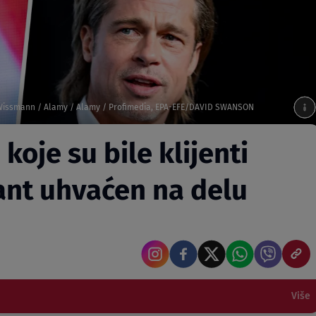
Wissmann / Alamy / Alamy / Profimedia, EPA-EFE/DAVID SWANSON
oje su bile klijenti
rant uhvaćen na delu
Više