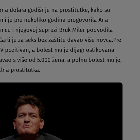
iona dolara godišnje na prostitutke, kako su
temi je pre nekoliko godina progovorila Ana
umcu i njegovoj supruzi Bruk Miler podvodila
arli je za seks bez zaštite davao više novca.Pre
IV pozitivan, a bolest mu je dijagnostikovana
avao s više od 5.000 žena, a polnu bolest mu je,
lna prostitutka.