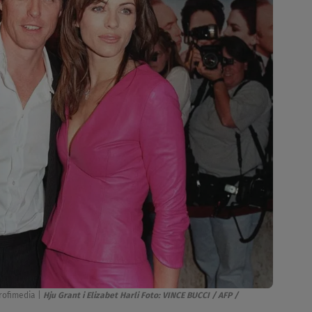
Profimedia
|
Hju Grant i Elizabet Harli Foto: VINCE BUCCI / AFP /