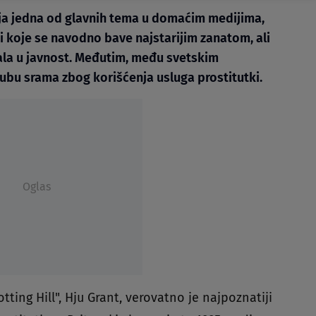
cija jedna od glavnih tema u domaćim medijima,
i koje se navodno bave najstarijim zanatom, ali
vala u javnost. Međutim, među svetskim
tubu srama zbog korišćenja usluga prostitutki.
Oglas
tting Hill", Hju Grant, verovatno je najpoznatiji