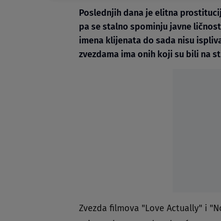
Poslednjih dana je elitna prostitu
pa se stalno spominju javne ličnost
imena klijenata do sada nisu ispli
zvezdama ima onih koji su bili na s
Zvezda filmova "Love Actually" i "No