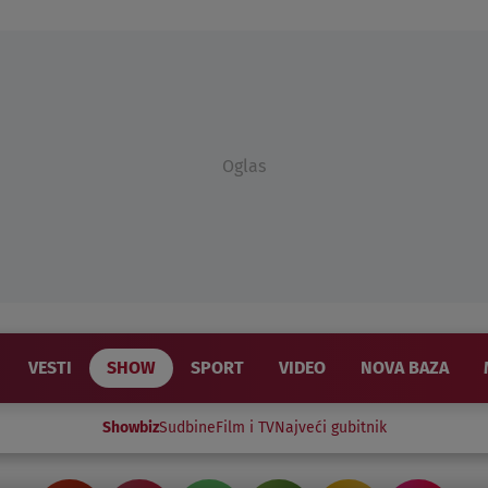
Oglas
VESTI
SHOW
SPORT
VIDEO
NOVA BAZA
Showbiz
Sudbine
Film i TV
Najveći gubitnik