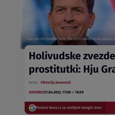
Foto: EPA-EFE/SHAWN THEW, EPA-EFE/CLEMENS BILAN, Markus 
Holivudske zvezde k
prostitutki: Hju G
Autor:
Viktorija Jovanović
>
SHOWBIZ
21.04.2022. 17:00
16:59
Postavi Nova.rs za omiljeni Google izvor