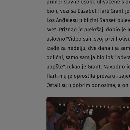
primer slavne osobe uhvaćene s pro
bio u vezi sa Elizabet Harli.Grant 
Los Anđelesu u blizini Sanset bulev
svet. Priznao je prekršaj, dobio j
uslovno."Video sam svoj prvi holivud
izađe za nedelju, dve dana i ja sa
odlični, samo sam ja bio loš i od
uopšte", rekao je Grant. Navodno je
Harli mu je oprostila prevaru i zaje
Ostali su u dobrim odnosima, a on 