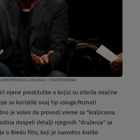
o:REUTERS/Dylan Martinez - S1AETKVYGWAA
ri njene prostitutke u knjizi su otkrile mračne
e su koristile ovaj tip usluga.Poznati
no je voleo da provodi vreme sa "kraljicama
godina dospeli detalji njegovih "druženja" sa
 je o Bredu Pitu, koji je navodno kratko