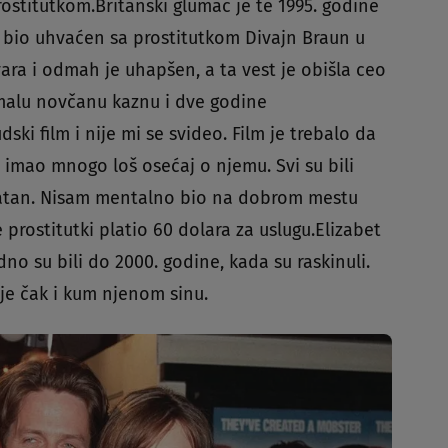
stitutkom.Britanski glumac je te 1995. godine
je bio uhvaćen sa prostitutkom Divajn Braun u
ara i odmah je uhapšen, a ta vest je obišla ceo
e malu novčanu kaznu i dve godine
ski film i nije mi se svideo. Film je trebalo da
m imao mnogo loš osećaj o njemu. Svi su bili
vratan. Nisam mentalno bio na dobrom mestu
 prostitutki platio 60 dolara za uslugu.Elizabet
dno su bili do 2000. godine, kada su raskinuli.
je čak i kum njenom sinu.