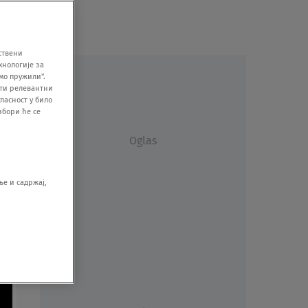
ствени
хнологије за
мо пружили".
ити релевантни
ласност у било
збори ће се
Oglas
е и садржај,