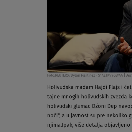
Foto:REUTERS/Dylan Martinez - S1AETKVYGWAA
|
Fot
Holivudska madam Hajdi Flajs i četi
tajne mnogih holivudskih zvezda koj
holivudski glumac Džoni Dep navod
noći", a u javnost su pre nekoliko 
njima.Ipak, više detalja objavljeno