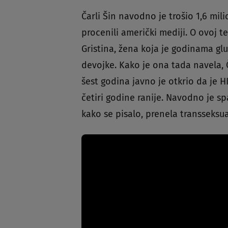
Čarli Šin navodno je trošio 1,6 mil
procenili američki mediji. O ovoj 
Gristina, žena koja je godinama gl
devojke. Kako je ona tada navela, Č
šest godina javno je otkrio da je H
četiri godine ranije. Navodno je sp
kako se pisalo, prenela transseksua