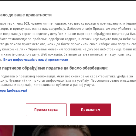
тало до ваше приватности
партнери, њих
603
, чувамо личне податке, као што су подаци о прегледању или једин
ори, и приступамо им на вашем уређају. Избором опције Прихватам омогућићете те
е подржавају сврхе наведене у делу "ми и наши партнери обрађујемо податке да бис
ћите технологије за праћење, одређени садржај и огласи које видите можда неће б
ете да поново прикажете овај мени да бисте променили своје изборе или повукли саг
у кликом на линк Управљање жељеним поставкама на дну ове веб странице. Ваши и
 како је описано у делу: Wеб локација. За више детаља погледајте нашу политику
и.
Више информација о вашој приватности
и партнери обрађујемо податке да бисмо обезбедили:
одатака о прецизној геолокацији. Активно скенирање карактеристика уређаја за
ију. Чување и/или приступ информацијама на уређају. Персонализовано оглашавањ
шавања и садржаја, истраживање публике и развој услуга.
нера (добављача)
Приказ сврха
Прихватам