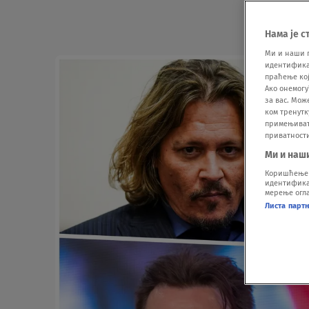
Нама је с
Ми и наши 
идентификат
праћење кој
Ако онемогу
за вас. Мож
ком тренутк
примењивати
приватност
Ми и наш
Коришћење п
идентификац
мерење огла
Листа парт